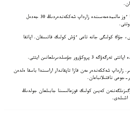
ان.
تۇركيا دەنساۋلىق ساقتاۋ ءمينيسترى فاحرەتتين كوجا ءوز مالىمدەمەسىندە زارداپ شەككەندەردىڭ 30 جەدەل
وتتى.
ۋس، جۇك كولىگى جانە تاعى ءۇش كولىك قاتىسقان. اپاتقا
رور جۇمىلدىرىلعانىن ايتتى.
ىر. زارداپ شەككەندەر مەن قازا تاپقاندار اراسىندا باسقا ەلدەن
ر-جوعى ناقتىلانباعان.
رگىزىلگەننەن كەيىن كولىك قوزعالىسىنا جابىلعان جولدىڭ
ن اشىلدى.