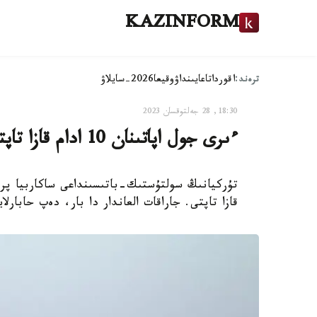
KAZINFORM
ترەند:
اقوردا
تاعايىنداۋ
وقيعا
2026-سايلاۋ
18:30, 28 جەلتوقسان 2023
ءىرى جول اپاتىنان 10 ادام قازا تاپتى
تۇركيانىڭ سولتۇستىك-باتىسىنداعى ساكاربيا پرو
قازا تاپتى. جاراقات العاندار دا بار، دەپ حابارلايدى nform