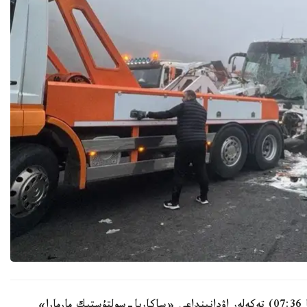
بۇگىن تاڭعى 04:36 كەزىندە (استانا ۋاقىتى بويىنشا 07:36) تەكەلەر اۋدانىنداعى «ساكاريا-سولتۇستىك مارمارا»