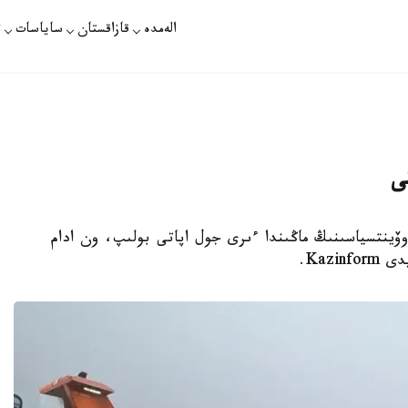
الەمدە
قازاقستان
ساياسات
ت
ۆينتسياسىنىڭ ماڭىندا ءىرى جول اپاتى بولىپ، ون ادام
Kazi.