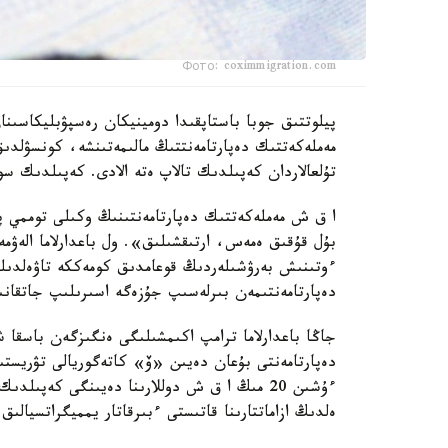
Фото: coximmigration.com
پيلوتتىق جوبا باستاپقىدا دومينيكان رەسپۋبليكاسىن
مەملەكەتتىك دەپارتامەنتتىڭ مالىمەتىنشە، كونسۋلد
تۇلعالاردان كەپىلدىك تالاپ ەتە الادى. كەپىلدىك سو
ا ق ش مەملەكەتتىك دەپارتامەنتىنىڭ وكىلى توممي پي
بۇل قۇقىق ەمەس، ارتىقشىلىق». ول باعدارلاما الەۋمە
ءوتىنىش بەرۋشىلەردىڭ قوعامدىق كومەككە تاۋەلدىلىگ
دەپارتامەنتىمەن بىرلەسىپ جۇزەگە اسىرىلىپ جاتقان
جاڭا باعدارلاما ترامپ اكىمشىلىگى ەنگىزگەن باسقا 
دەپارتامەنتى بۇعان دەيىن «ۆ» كاتەگوريالى تۋريستى
ەلدىڭ ازاماتتارىنا قاتىستى ءبىرقاتار يمميگراتسيالىق