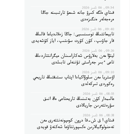
09:54, 06 تامىز 2026
قىتاي ەلگە كىرۋ جانە شىعۋ تارتىبىنە جاڭا
ەرەجەلەر ەنگىزەدى
09:40, 06 تامىز 2026
تابيعاتتىڭ توسىنسىيى: جاڭا زەلاندياعا قالىڭ
قار جاۋىپ، كۇن كۇرت سۋىتىپ، اياز كۇشەيدى
09:26, 06 تامىز 2026
ليتۆا مەن بەلارۋس شەكاراسىنان ميگرانتتاردىڭ
تاعى ءبىر جەراستى تۋننەلى تابىلدى
09:10, 06 تامىز 2026
اۋستريا مەن سلوۆاكيادا اپتاپ ىستىقتىڭ تاريحي
رەكوردى تىركەلدى
08:55, 06 تامىز 2026
عالىمدار كۇن بەتىنىڭ تاريحتاعى ەڭ انىق
سۋرەتتەرىن جاريالادى
08:38, 06 تامىز 2026
قىتاي ا ق ش-قا درون كومپونەنتتەرى مەن
تەحنولوگيالارىن ەكسپورتتاۋعا شەكتەۋ قويدى