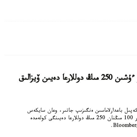
ا ق ش كەيبىر ءوتىنىش بەرۋشىلەر ءۇشىن 250 مىڭ دوللارعا دەيىن ۆيزالىق
ا ۆيزالىق كەپىل باعدارلاماسىن ەنگىزىپ جاتىر، وعان سايكەس
يمميگراتسيالىق ۆيزاعا كەيبىر ءوتىنىش بەرۋشىلەر 100 مىڭنان 250 مىڭ دوللارعا دەيىنگى كولەمدە