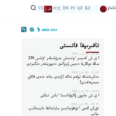
الداۋ
KZ
QZ
РУ
EN
中文
ق ز
ЎЗ
تاقىرىپقا قاتىستى
12:39, 06 تامىز 2026
ا ق ش كەيبىر ءوتىنىش بەرۋشىلەر ءۇشىن 250
مىڭ دوللارعا دەيىن ۆيزالىق دەپوزيتتەر ەنگىزدى
12:10, 06 تامىز 2026
دەكرەتتىك تولەم نەگە ازايدى جانە ەندى قالاي
ەسەپتەلەدى؟
10:52, 06 تامىز 2026
ا ق ش جاپون ۆاليۋتاسىنا ءباس تىكتى
10:41, 06 تامىز 2026
تۇركى الەمى ءتولقۇجاتسىز ساياحاتقا دايىندالىپ
جاتىر