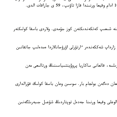
نە شىعىپ كەتكەندىكتەن كوز جۇمدى. ولاردى باسقا كولىكتەر
ز زارداپ شەككەندەر ءارتۇرلى اۋرۋحانالاردا ەمدەلىپ جاتقانىن
لسە، قالعانى ساكاريا پروۆينتسياسىنىڭ ورتالىعى مەن
ان دەگەن بولجام بار. سوسىن وعان باسقا كولىك قۇرالدارى
الوعلى وقيعا ورنىنا جەدەل توپتاردىڭ شۇعىل جىبەرىلگەنىن