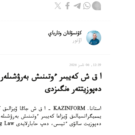
كۇنسۇلتان وتارباي
اۆتور
12:39, 06 تامىز 2026
دەپوزيتتەر ەنگىزدى
استانا. KAZINFORM – ا ق ش جاڭ
دەپوزيت سالۋى ءتيىس، دەپ حابارلايدى Bloomberg Law.