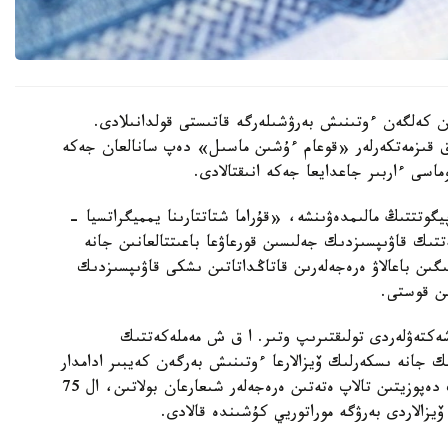
ان كەلگەن ءوتىنىش بەرۋشىلەرگە قاتىستى قولدانىلادى.
ىق قىزمەتكەرلەر «قوعام ءۇشىن ماسىل» دەپ سانالعان جەكە
ماسى ءاربىر جاعدايعا جەكە انىقتالادى.
گوتتتىڭ مالىمدەۋىنشە، «قۇراما شتاتتارىنا يمميگراتسيا -
تتىك قاۋىپسىزدىك جەلىسىن قورعاۋعا باعىتتالعانىن جانە
ىن باعالاۋ ەرەجەلەرىن قاتاڭداتاتىن ىشكى قاۋىپسىزدىك
ىن قوستى.
شەكتەۋلەردى تولىقتىرىپ وتىر. ا ق ش مەملەكەتتىك
ك جانە ىسكەرلىك ۆيزالارعا ءوتىنىش بەرگەن كەيبىر ادامدار
ءۇشىن 20 مىڭ ا ق ش دوللارىنا دەيىنگى كەپىلدىك دەپوزيتىن تالاپ ەتەتىن ەرەجەلەر شىعارعان بولاتىن، ال 75
 ۆيزالاردى بەرۋگە موراتوريي كۇشىندە قالادى.