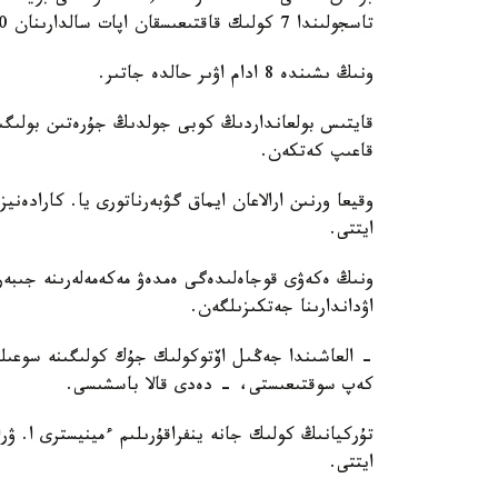
تاسجولىندا 7 كولىك قاقتىعىسقان اپات سالدارىنان 10 ادام وقيعا ورنىندا قازا تاۋىپ، 59 ى جاراقات الدى.
ونىڭ ىشىندە 8 ادام اۋىر حالدە جاتىر.
قايتىس بولعانداردىڭ كوبى جولدىڭ جۇرەتىن بولىگى
قاعىپ كەتكەن.
وقيعا ورنىن ارالاعان ايماق گۋبەرناتورى يا. كارادەني
ايتتى.
ونىڭ ەكەۋى قوجاەلىدەگى ەمدەۋ مەكەمەلەرىنە جىبەرى
اۋداندارىنا جەتكىزىلگەن.
- العاشىندا جەڭىل اۆتوكولىك جۇك كولىگىنە سوعىلع
كەپ سوقتىعىستى، - دەدى قالا باسشىسى.
تۇركيانىڭ كولىك جانە ينفراقۇرىلىم ءمينيسترى ا. ۋر
ايتتى.