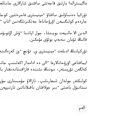
ماگيسترالدا بارلىق قاجەتتى ساقتىق شارالارى جاسالع
جاردەم كولىگىمەن اۋرۋحاناعا جەتكىزىلگەنىن اتاپ ء
الدىن الا مالىمەت بويىنشا، جول اپاتىنا ءۇش اۆتوب
قالىڭ تۇمان سەبەپ بولۋى مۇمكىن.
تۇركيانىڭ ادىلەت ءمينيسترى ي. تۋنچ ءوز كەزەگىندە اپاتتى تەرگەۋگە 3 پروكۋ
ايماقتاعى اۋرۋحانالارعا ءالى دە ادامدار اكەلىنىپ جات
كەلگەن تۋريستەر، سونىڭ ىشىندە قازاقستاندىقتار با
كولىكتەر جولدان شىعارىلىپ، تازالاۋ جۇمىستارى جۇ
ىستانبۇل باعىتى ءبىر جولاقتان باقىلاناتىن تارتىپپە
الەم