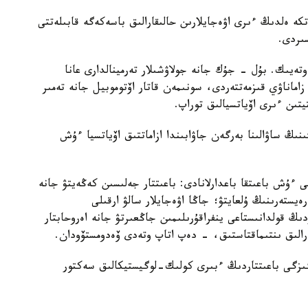
كە ەلدىڭ ءىرى اۋەجايلارىن حالىقارالىق باسەكەگە قابىلەتتى
سىردى.
تەيىك. بۇل - جۇك جانە جولاۋشىلار تەرمينالدارى عانا
اماناۋي قىزمەتتەردى، سونىمەن قاتار اۆتوموبيل جانە تەمىر
تىن ءىرى اۆياتسيالىق توراپ.
ك مينيسترلىگى Kazinform اگەنتتىگىنىڭ ساۋالىنا بەرگەن جاۋابىندا ازاماتتىق اۆياتسيا ءۇش
ى ءۇش باعىتقا باعدارلانادى: باعىتتار جەلىسىن كەڭەيتۋ جانە
ەيستەرىنىڭ ۇلعايتۋ؛ جاڭا اۋەجايلار سالۋ ارقىلى
ىڭ قولدانىستاعى ينفراقۇرىلىمىن جاڭعىرتۋ جانە اەروحابتار
ارالىق ىنتىماقتاستىق، - دەپ اتاپ وتەدى ۆەدومستۆودان.
ىزگى باعىتتاردىڭ ءبىرى كولىك-لوگيستيكالىق سەكتور