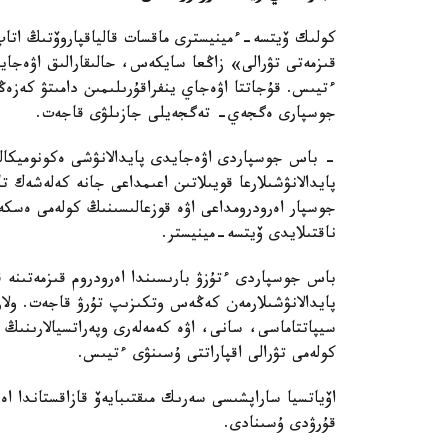
كولىك ۆيتسە-ءمينيسترى ماقسات قالياقپاروۆتىڭ اتاپ 
قىزمەتى تۋرالى» زاڭعا سايكەس، حالىقارالىق اۋەجاي
ءتيىس. قۇجاتتا اۋەجاي ينفراقۇرىلىمىن دامىتۋ كەزە
جوسپارى ەگجەي- تەگجەيلى جازىلۋى قاجەت.
- باس جوسپاردى اۋەجايدى پايدالانۋشى ەكونوميكال
پايدالانۋشىلارعا قويىلاتىن اعىمداعى جانە كەلەشەك تال
جوسپار اەرودرومداعى اۋە قوزعالىسىنىڭ كولەمى ەسك
ناقتىلايدى ۆيتسە-مينيستر.
باس جوسپاردى ءتۇزۋ بارىسىندا اەرودروم قىزمەتىنە 
پايدالانۋشىلارمەن كەڭەس وتكىزىپ تۇرۋ قاجەت. ولار
سيپاتتاماسى، سانى، اۋە كەمەلەرى وپەراتسيالارىنىڭ 
كولەمى تۋرالى اقپاراتتى ۇسىنۋى ءتيىس.
اۆياتسيا ساراپشىسى سەرىك مىقتىبايەۆ قازاقستاندا ا
قۇرۋدى ۇسىنادى.