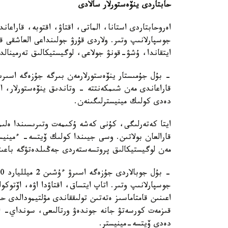
حابتاردى ينۆەستورلار سالادى
اەروحابتاردى استانا، الماتى، اقتاۋ، اقتوبە، قاراعان
جوسپارلانىپ وتىر. ولاردى قۇرۋ جولىنداعى العاشقى قا
ايتقاندا، ۇشۋ-قونۋ جولاعى، لوگيستيكالىق تەرمينالد
- بۇل جۇمىستار ينۆەستورلارمەن بىرگە جۇزەگە اسىرىل
قاراعاندى مەن شىمكەنتتە - وتاندىق ينۆەستورلار، 
دەدى كولىك مينيسترلىگىنەن.
ايتا كەتەرلىگى، كۇنى كەشە ۇكىمەت وتىرىسىندا ەلى
قارالعان بولاتىن. وسى جيىندا كولىك ۆيتسە- ءمينيست
مەن لوگيستيكالىق پروتسەستەردى جەڭىلدەتۋگە باعىتتالعان 5 نەگىزگى شارا قاراستىرىلعا
جوسپارلانىپ وتىر. اتاپ ايتساق، اقتاۋدا اۋە، اۆتوك
اعىنىن قامتاماسىز ەتەتىن تولىققاندى مۋلتيمودالدى 
قىزمەت كورسەتۋ جانە جوندەۋ ورتالىعى، سونداي- اق م
دەدى ۆيتسە-مينيستر.