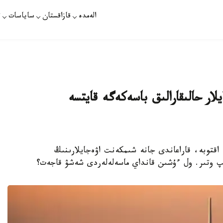
الەمدە
قازاقستان
ساياسات
ت
لار حالىقارالىق باسەكەگە قايتسە
ماتى، اقتاۋ، اقتوبە، قاراعاندى جانە شىمكەنت اۋەجايلارىنىڭ