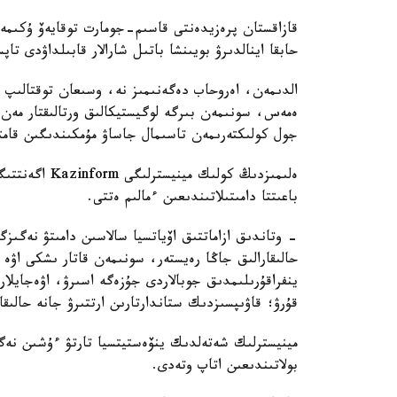
قازاقستان پرەزيدەنتى قاسىم-جومارت توقايەۆ ۇكىمەت
حابقا اينالدىرۋ بويىنشا باتىل شارالار قابىلداۋدى تاپ
الدىمەن، اەروحاب دەگەنىمىز نە، وسىعان توقتالىپ و
ەمەس، سونىمەن بىرگە لوگيستيكالىق ورتالىقتار مەن ز
جول كولىكتەرىمەن تاسىمال جاساۋ مۇمكىندىگىن قامتي
ەلىمىزدىڭ كولى
باعىتتا دامىتىلاتىندىعىن ءمالىم ەتتى.
- وتاندىق ازاماتتىق اۆياتسيا سالاسىن دامىتۋ نەگىزگ
حالىقارالىق جاڭا رەيستەر، سونىمەن قاتار ىشكى اۋە ر
ينفراقۇرىلىمدىق جوبالاردى جۇزەگە اسىرۋ، اۋەجايلارد
قۇرۋ؛ قاۋىپسىزدىك ستاندارتارىن ارتتىرۋ جانە حالىق
مينيسترلىك شەتەلدىك ينۆەستيتسيا تارتۋ ءۇشىن نەگ
بولاتىندىعىن اتاپ وتەدى.