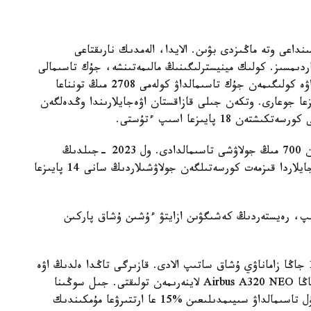
نداعى وتە ماڭىزدى بۋىن. الايدا، الەمدىك نارىقتاعى
ردىمسىز. كولىك مينيسترلىگىنىڭ مالىمەتىنشە، جۇك تاسىمالى
كولەمى ارتىپ كەلە جاتىر. ماسەلەن، 2024 -جىلى اۋە كولىگىمەن جۇك تاسىمالداۋ كولەمى 2708 مىڭ تونناعا
ۇل 1 جىل بۇرىنعى كورسەتكىشتەن 17 پايىزعا جوعارى. وتكەن جىلى قازاقستان اۋەجايلارىندا وڭدەلگەن
وتكەن جىلى قازاقستاندىق اۋە كومپانيالار 14 ميلليون 700 مىڭ جولاۋشى تاسىمالدادى. ول 2023 -جىلدىڭ
كورسەتكىشىمەن سالىستىرعاندا 11 پايىزعا كوپ. اۋەجايلاردا قىزمەت كورسەتىلگەن جولاۋشىلاردىڭ سانى 14 پايىزعا
ىرىپ، رەيستەردىڭ كەشىگۋىن ازايتۋ ءۇشىن ۇشاق پاركىن
- قازاقستاندىق اۋە كومپانيالارى جىل سايىن 10-15 جاڭا زاماناۋي ۇشاق ساتىپ الادى. قازىرگى تاڭدا ەلدىڭ اۋە
پاركى 104 ۇشاقتان تۇرادى. بيىل اۋە پاركى ەكى جاڭا Airbus A320 NEO لاينەرىمەن تولىقتى. جىل سوڭىنا
دەيىن تاعى 14 ۇشاق الىنادى دەگەن جوسپار بار، بۇل تاسىمالداۋ سىيىمدىلىعىن %15 عا ارتتىرۋعا مۇمكىندىك