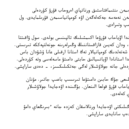
رىمەن ىنتىماقتاستىق ورناتپاي اەروحاب قۇرۋ كۇردەلى
يمەن نەمەسە جەكەلەگەن اۋە كومپانياسىمەن قۇرىلمايدى. ول
ىپ وتىرادى.
بازاسىندا اۆياحاب قۇرۋعا اكىمشىلىك تالپىنىس بولدى. سول ۋاقىتتا
پ، ودان كەيىن قازاقستاننىڭ وڭىرلەرىنە جونەلتپەككە تىرىستى.
شەتەلدىك كومپانيالار تەك استانا ارقىلى عانا ۇشۋدان باس
دا استانادا اۆياتسيالىق حابتى دامىتۋ ماسەلەسى وتە كۇردەلى.
ردەلى جانە جولاۋشىلار لەگى جەتكىلىكسىز، - دەدى ساراپشى.
ىلىعى جۇك حابىن دامىتۋعا تىرىسىپ باعىپ جاتىر. مۇنان
ىمەن بىرگە اۆياحاب قۇرۋ قولعا الىنعان. بۇگىندە اۋەجايدا جولاۋشىلار
ي كەلەدى.
ىلىكتى اۋەجايدا ورنالاسقان كەزدە جانە ءبىرىڭعاي دامۋ
دەپ سانايدى ساراپشى.