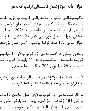
جۇك جانە جولاۋشىلار تاسىمالى ارتىپ كەلەدى
لوگيستيكالىق حاب - حالىقارالىق اەروحاب قۇرۋ بارىسى
ەلىمىزدىڭ اۋە كولىگىمەن جۇك تاسىمالداۋ كولەمى ما
جەتتى. ب
جۇك سانى 171 مىڭ توننا بولىپ، ءبىر جىل بۇرىنعى كورسەتكىشتەن 18 پايىزعا اسىپ ءتۇستى.
ءوسىپ، 29 ميلليون 700 مىڭ ادامعا جەتتى.
تالعات لاستايەۆ جولاۋشىلار تاسىمالى ساپاسىن ارتت
جاڭارتۋ جانە ۇلعايتۋ قاجەتتىگىن العا تارتادى.