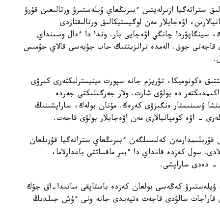
لىق ستراتەگيا ازىرلەيتىن ءبىرىڭعاي ۇيلەستىرۋ ورتالىعىن قۇرۋ
الارىن، اۋەجايلار مەن لوگيستيكالىق ورتالىقتاردى
ەك، سينگاپۋردا چانگي اۋەجايى بار. وندا دا ءدال وسىنداي
 قاجەتى جوق. الەمدە ترانزيتتىك حاب جۇيەسى قالاي جۇمىس
.
لتتىق ەكونوميكا، تۋريزم جانە سپورت مينيسترلىكتەرى كىرۋى
كىمدىكتەر دە بولۋى شارت. ولار جەرگىلىكتى جەردە
ىنشا ۇسىنىستار ەنگىزۋى كەرەك. مۇنان بولەك، ساراپشىنىڭ
رى - اۋە كومپانيالارى مەن اۋەجايلار بولۋى قاجەت.
قۇرىلىمدارمەن كەلىسىلگەن ءبىرىڭعاي ستراتەگيا قۇرىلعان
لادى. سول كەزدە قانداي دا ءبىر ماقساتتى باعدارلاما،
، - دەدى ساراپشى.
 ۇيلەستىرۋ كەڭەسى بولعان كەزدە باستاپقى ساتىدا-اق جۇك
ول قاراجات سالۋدى قاجەت ەتپەيدى جانە ونى ءۇش جىلدىڭ