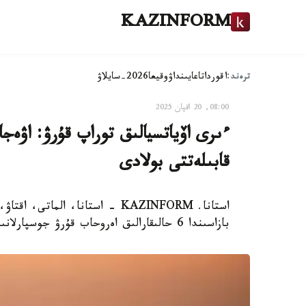
KAZINFORM
ترەند:
اقوردا
تاعايىنداۋ
وقيعا
2026-سايلاۋ
08:00, 20 اقپان 2025
ءىرى اۆياتسيالىق توراپ قۇرۋ: اۋەجاي
قابىلەتتى بولادى
استانا. KAZINFORM - استانا، ال
بازاسىندا 6 حالىقارالىق اەروحاب قۇرۋ جوسپارلانىپ وتىر. ول ءۇشىن قانداي ماسەلەلەردى شەشۋ قاجەت؟