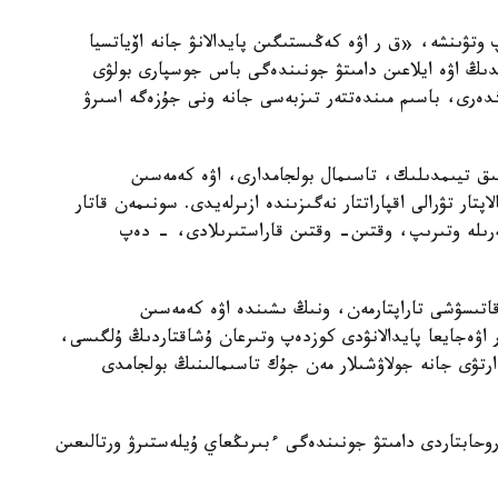
وتۋىنشە، «ق ر اۋە كەڭىستىگىن پايدالانۋ جانە اۆياتسيا
دىڭ اۋە ايلاعىن دامىتۋ جونىندەگى باس جوسپارى بولۋى
ڭدەرى، باسىم مىندەتتەر تىزبەسى جانە ونى جۇزەگە اسىرۋ
ىق تيىمدىلىك، تاسىمال بولجامدارى، اۋە كەمەسىن
اپتار تۋرالى اقپاراتتار نەگىزىندە ازىرلەيدى. سونىمەن قاتار
ەرىلە وتىرىپ، وقتىن- وقتىن قاراستىرىلادى، - دەپ
قاتىسۋشى تاراپتارمەن، ونىڭ ىشىندە اۋە كەمەسىن
 اۋەجايعا پايدالانۋدى كوزدەپ وتىرعان ۇشاقتاردىڭ ۇلگىسى،
ارتۋى جانە جولاۋشىلار مەن جۇك تاسىمالىنىڭ بولجامدى
ەروحابتاردى دامىتۋ جونىندەگى ءبىرىڭعاي ۇيلەستىرۋ ورتالىعىن