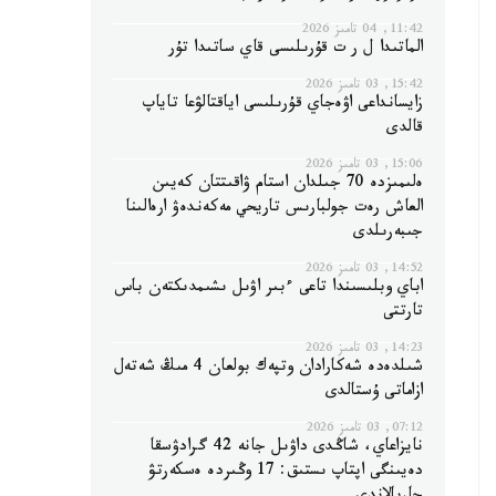
11:42, 04 تامىز 2026
الماتىدا ل ر ت قۇرىلىسى قاي ساتىدا تۇر
15:42, 03 تامىز 2026
زايسانداعى اۋەجاي قۇرىلىسى اياقتالۋعا تاياپ
قالدى
15:06, 03 تامىز 2026
ەلىمىزدە 70 جىلدان استام ۋاقىتتان كەيىن
العاش رەت جولبارىس تاريحي مەكەندەۋ ارەالىنا
جىبەرىلدى
14:52, 03 تامىز 2026
اباي وبلىسىندا تاعى ءبىر اۋىل ىشىمدىكتەن باس
تارتتى
14:23, 03 تامىز 2026
شىلدەدە شەكارادان وتپەك بولعان 4 مىڭ شەتەل
ازاماتى ۇستالدى
07:12, 03 تامىز 2026
نايزاعاي، شاڭدى داۋىل جانە 42 گرادۋسقا
دەيىنگى اپتاپ ىستىق: 17 وڭىردە ەسكەرتۋ