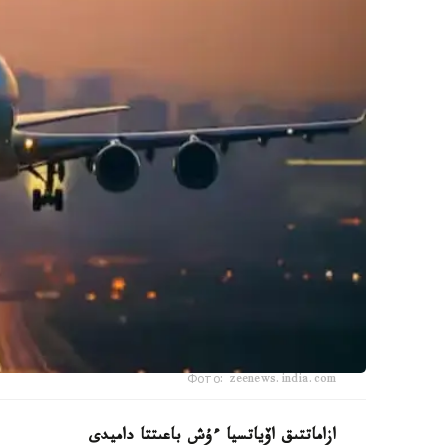
Фото: zeenews.india.com
ازاماتتىق اۆياتسيا ءۇش باعىتتا داميدى