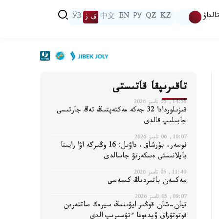
الداۋ
KZ
QZ
РУ
EN
中文
ق ز
ЎЗ
تاقىرىپقا قاتىستى
14:56, 06 تامىز 2026
قىزىلوردادا 32 جەكە مەكتەپتىڭ تەڭ جارتىسى
جابىلىپ قالدى
10:07, 06 تامىز 2026
نوسەر، بۇرشاق، داۋىل: 16 وڭىرگە اۋا رايىنا
بايلانىستى ەسكەرتۋ جاسالدى
11:40, 05 تامىز 2026
سەكسەن باتىردىڭ كىسەسى
09:07, 05 تامىز 2026
تيان-شان قوڭىر ايۋىنىڭ سيرەك ساتتەرىن
فوتوتۇزاق ۆيدەوعا ءتۇسىرىپ الدى