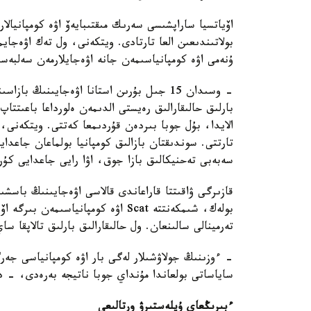
اۆياتسيا ساراپشىسى سەرىك مىقتىبايەۆ اۋە كومپانيالا
بولاتىندىعىن العا تارتادى. ويتكەنى، ول تەك اۋەجا
ۇنەمى اۋە كومپانياسىمەن جانە اۋەجايلارمەن سەلبەس
- وسىدان 15 جىل بۇرىن استانا اۋەجايىنىڭ 
بارلىق حالىقارالىق رەيستى الدىمەن ەلورداعا باعىتتا
الايدا، بۇل جوبا بىردەن قۇردىمعا كەتتى. ويتكەنى، 
تارتتى. سوندىقتان بازالىق كومپانيا بولماعان جاعداي
سەبەبى تەحنيكالىق بازا جوق، اۋا رايى جاعدايى كۇ
قازىرگى ۋاقىتتا قاراعاندى قالاسى اۋەجايىنىڭ باسش
بولەك، شىمكەنتتە Scat اۋە كومپانياس
تەرمينالى سالىنعان. ول حالىقارالىق بارلىق تالاپقا سا
- ءوزىنىڭ جولاۋشىلار لەگى بار اۋە كومپانياسى جەرگ
ساياساتى بولعاندا مۇنداي جوبا ناتيجە بەرەدى، - 
ءبىرىڭعاي ۇيلەستىرۋ ورتالىعى