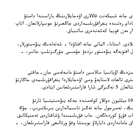
دى جانە شىمكەنت قالالارى اۋەجايلارىنىڭ بازاسىندا دامىتۋ
دام رەتىندە ينفراقۇرىلىمداردى جاڭعىرتۋ جوسپارلانعان. اتاپ
ار مەن قويما كەشەندەرى سالىنباق.
ادى. استانا، الماتى جانە اقتاۋدا - شەتەلدىك ينۆەستورلار،
ال اقتوبەگە ينۆەستور ىزدەۋ جۇمىسى جۇرگىزىلىپ جاتىر، -
مىزدىڭ اۆياتسيا سالاسىن دامىتۋ ماسەلەسى جان-جاقتى
رى تالعات لاستايەۆ وسى اۋەجايلاردا ينفراقۇرىلىمدى جاڭارتۋ
نىن ايتادى.
- بۇل جوبالاردى جۇزەگە اسىرۋ ءۇشىن 2 ميلليارد 100 ميلليون دوللار كولەمىندە جەكە ينۆەستيتسيا تارتۋ
ولىك، تەمىرجول جانە تەڭىز تاسىمالدارىن بىرىكتىرىپ، جۇك
حاب قۇرۋ كوزدەلگەن. حاب قۇرىلىمىندا ۇشاقتاردى تەحنيكالىق
امانداردى دايارلاۋ بويىنشا وقۋ ورتالىعى قاراستىرىلعان، -