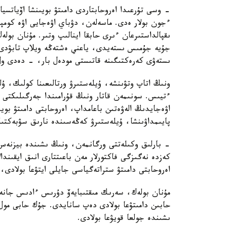
- وسى تۇرعىدا اەروحابتاردى دامىتۋ بويىنشا اۆياتسيا
ءجون بولار ەدى. ماسەلەن، دۋباي اۋەجايى اۋە كومپاني
ىقپالداستىرعان ءىرى حابقا اينالىپ وتىر. مۇنان بول
جۇيە جۇمىس ىستەيدى، ياعني ەشتەڭە ويلاپ تابۋدى
ىستەۋى كەرەكتىگىنە قاتىستى مودەل بار، - دەدى ول
ونىڭ اتاپ وتۋىنشە، ۇيلەستىرۋ ورتالىعىنا كولىك، ۇ
ءتيىس. سونىمەن قاتار ونىڭ قۇرامىندا جەرگىلىكتى ا
اۋەجايدىڭ الەۋەتىن باعامداپ، اەروحابتى دامىتۋ بوي
پايىمداۋىنشا، ۇيلەستىرۋ كەڭەسىندە نارىق سۋبەكتىلە
- بارلىق وكىلەتتى ورگانمەن، ونىڭ ىشىندە بيزنەس 
كەزدە نەگىزگى فاكتورلار مەن باعىتتارى انىق ايقىندا
اەروحابتى دامىتۋ ستراتەگياسى جايلى ايتۋعا بولادى
مۇنان بولەك، سەرىك مىقتىبايەۆ دۇرىس ءادىس جانە
حابىن دامىتۋعا بولادى دەپ سانايدى. جۇك حابى م
ىشىندە جولعا قويۋعا بولادى.