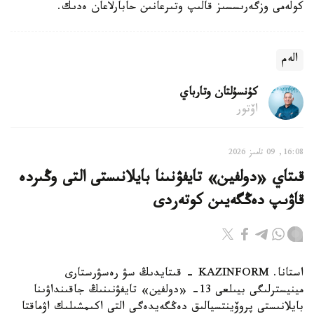
كولەمى وزگەرىسسىز قالىپ وتىرعانىن حابارلاعان ەدىك.
الەم
كۇنسۇلتان وتارباي
اۆتور
16:08, 09 تامىز 2026
قىتاي «دولفين» تايفۋنىنا بايلانىستى التى وڭىردە
قاۋىپ دەڭگەيىن كوتەردى
استانا. KAZINFORM - قىتايدىڭ سۋ رەسۋرستارى
مينيسترلىگى بيىلعى 13- «دولفين» تايفۋنىنىڭ جاقىنداۋىنا
بايلانىستى پروۆينتسيالىق دەڭگەيدەگى التى اكىمشىلىك اۋماقتا