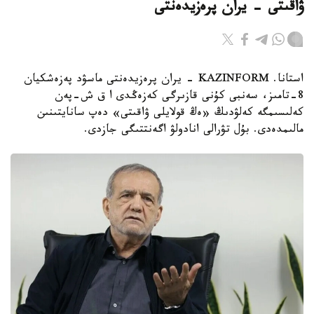
ۋاقىتى - يران پرەزيدەنتى
استانا. KAZINFORM - يران پرەزيدەنتى ماسۋد پەزەشكيان
8-تامىز، سەنبى كۇنى قازىرگى كەزەڭدى ا ق ش-پەن
كەلىسىمگە كەلۋدىڭ «ەڭ قولايلى ۋاقىتى» دەپ سانايتىنىن
مالىمدەدى. بۇل تۋرالى انادولۋ اگەنتتىگى جازدى.