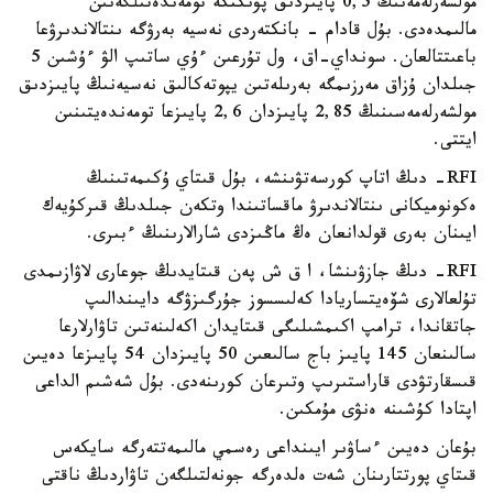
مولشەرلەمەنىڭ 0,5 پايىزدىق پۋنكتكە تومەندەتىلگەنىن
مالىمدەدى. بۇل قادام - بانكتەردى نەسيە بەرۋگە ىنتالاندىرۋعا
باعىتتالعان. سونداي-اق، ول تۇرعىن ءۇي ساتىپ الۋ ءۇشىن 5
جىلدان ۇزاق مەرزىمگە بەرىلەتىن يپوتەكالىق نەسيەنىڭ پايىزدىق
مولشەرلەمەسىنىڭ 2,85 پايىزدان 2,6 پايىزعا تومەندەيتىنىن
ايتتى.
RFI- دىڭ اتاپ كورسەتۋىنشە، بۇل قىتاي ۇكىمەتىنىڭ
ەكونوميكانى ىنتالاندىرۋ ماقساتىندا وتكەن جىلدىڭ قىركۇيەك
ايىنان بەرى قولدانعان ەڭ ماڭىزدى شارالارىنىڭ ءبىرى.
RFI- دىڭ جازۋىنشا، ا ق ش پەن قىتايدىڭ جوعارى لاۋازىمدى
تۇلعالارى شۆەيتساريادا كەلىسسوز جۇرگىزۋگە دايىندالىپ
جاتقاندا، ترامپ اكىمشىلىگى قىتايدان اكەلىنەتىن تاۋارلارعا
سالىنعان 145 پايىز باج سالىعىن 50 پايىزدان 54 پايىزعا دەيىن
قىسقارتۋدى قاراستىرىپ وتىرعان كورىنەدى. بۇل شەشىم الداعى
اپتادا كۇشىنە ەنۋى مۇمكىن.
بۇعان دەيىن ءساۋىر ايىنداعى رەسمي مالىمەتتەرگە سايكەس
قىتاي پورتتارىنان شەت ەلدەرگە جونەلتىلگەن تاۋاردىڭ ناقتى