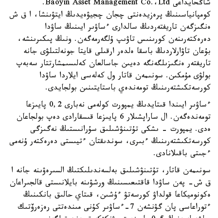
شاڭحايداعى Baoyin Asset Management Co.،Ltd.
كومپانياسىنىڭ پرەزيدەنتى چجان چجيۋەيدىڭ ايتۋىنشا، ا ق ش
ەنگىزگەن تاريفتەردىڭ سالدارى ءساۋىر ايىنىڭ ساۋدا
دەرەكتەرىنەن كورىنىس تاۋىپ ۇلگەرمەگەن. ونىڭ پىكىرىنشە،
بۇعان تاۋارلاردىڭ باسقا ەلدەر ارقىلى قايتا جونەلتىلۋى جانە
تاريفتەر ەنگىزىلگەنگە دەيىن جاسالعان كەلىسىمشارتتار سەبەپ
بولۋى مۇمكىن. سونىمەن قاتار ول كەلەسى ايلاردا ساۋدا
كورسەتكىشتەرىنىڭ تومەندەي باستايتىنىن بولجايدى.
ءساۋىر ايىندا قىتايدىڭ يمپورت كولەمى نەبارى 0,2 پايىزعا
تومەندەگەن. ال ساراپشىلار 6 پايىزعا قىسقارادى دەپ بولجاعان
ەدى. يمپورت - ىشكى تۇتىنۋشىلىق سۇرانىستىڭ نەگىزگى
كورسەتكىشتەرىنىڭ ءبىرى، سوندىقتان ءتيىستى دەرەكتەر ۇنەمى
ءجىتى باقىلانادى.
سونىمەن قاتار، تۇتىنۋشىلىق بەلسەندىلىكتىڭ السىرەۋىنە جانە ا
ق ش- پەن ساۋدا قاقتىعىسىنىڭ ورشۋىنە بايلانىستى قالجىراعان
ەكونوميكاعا قولداۋ كورسەتۋ ءۇشىن، قىتاي حالىق بانكىنىڭ
ءتوراعاسى پان گۋنشەن 7-ءساۋىر كۇنى مىندەتتى رەزەرۆتىك