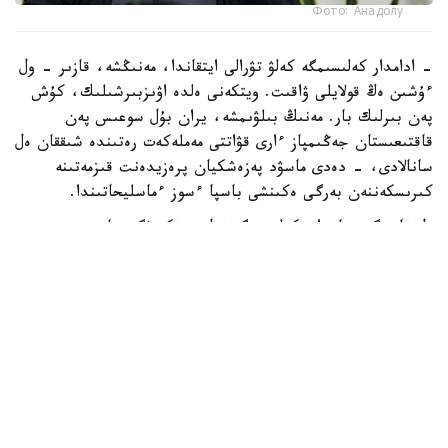
Фото: Анадолу
- ادامدار كەلىسىمگە كەلۋ تۋرالى ايتقاندا، مەنىڭشە، قازىر - ول
ءۇشىن ەڭ قولايلى ۋاقىت. ويتكەنى ەلدە اۋىزبىرشىلىك، كۇش
پەن بىرلىك بار. مەنىڭ بىلۋىمشە، يران بۇل سوعىس پەن
قاقتىعىستان جەڭىمپاز ءارى قۋاتتى مەملەكەت رەتىندە شىققان ەل
سانالادى، - دەدى ماسۋد پەزەشكيان پرەزيدەنت قىزمەتىنە
كىرىسكەننەن بەرگى ەكىنشى باسپا ءسوز ءماسليحاتىندا.
ول قازىرگى جاعداي كەلىسىمگە قول جەتكىزۋگە جانە
شەشىلمەگەن ماسەلەلەردى ديالوگ ارقىلى رەتتەۋگە مۇمكىندىك
بەرەتىنىن اتاپ ءوتتى.
ISNA جارتىلاي رەسمي اقپارات اگەنتتىگىنىڭ حابارلاۋىنشا،
پەزەشكيان يران ءوز قۇقىقتارىن ديالوگ ارقىلى قورعاي الاتىنىن
جانە ەل مەن حالىقتىڭ مۇددەسىنەن باسقا ەشتەڭەگە
ۇمتىلمايتىنىن ايتتى.
ونىڭ سوزىنشە، داۋلاردى تەك سوعىس ارقىلى شەشۋ مۇمكىن