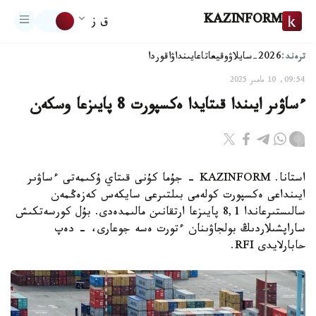
KAZINFORM
ق ز
ترەند:
2026-سايلاۋ
وقيعا
تاعايىنداۋ
اقوردا
09:54, 10 مامىر 2025
ءساۋىر ايىندا قىتايدا ەكسپورت 8 پايىزعا وسكەن
استانا. KAZINFORM - جۇما كۇنى قىتاي ۇكىمەتى ءساۋىر
ايىنداعى ەكسپورت كولەمى بىلتىرعى سايكەس كەزەڭمەن
سالىستىرعاندا 8,1 پايىزعا ارتقانىن مالىمدەدى. بۇل كورسەتكىش
ساراپشىلاردىڭ بولجاۋىنان ءتورت ەسە جوعارى، - دەپ
حابارلايدى RFI.