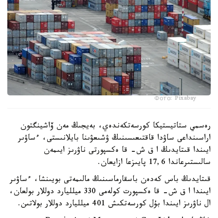
Фото: Pixabay
رەسمي ستاتيستيكا كورسەتكەندەي، بەيجىڭ مەن ۆاشينگتون
اراسىنداعى ساۋدا قاقتىعىسىنىڭ ۋشىعۋىنا بايلانىستى، ءساۋىر
ايىندا قىتايدىڭ ا ق ش- قا ەكسپورتى ناۋرىز ايىمەن
سالىستىرعاندا 17,6 پايىزعا ازايعان.
قىتايدىڭ باس كەدەن باسقارماسىنىڭ مالىمەتى بويىنشا، ءساۋىر
ايىندا ا ق ش- قا ەكسپورت كولەمى 330 ميلليارد دوللار بولعان،
ال ناۋرىز ايىندا بۇل كورسەتكىش 401 ميلليارد دوللار بولاتىن.