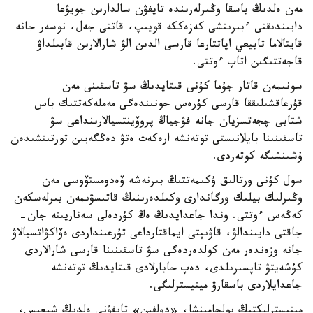
مەن ەلدىڭ باسقا وڭىرلەرىندە تايفۋن سالدارىن جويۋعا
دايىندىقتى ءبىرىنشى كەزەككە قويىپ، قاتتى جەل، نوسەر جانە
قايتالاما تابيعي اپاتتارعا قارسى الدىن الۋ شارالارىن قابىلداۋ
قاجەتتىگىن اتاپ ءوتتى.
سونىمەن قاتار جۇما كۇنى قىتايدىڭ سۋ تاسقىنى مەن
قۇرعاقشىلىققا قارسى كۇرەس جونىندەگى مەملەكەتتىك باس
شتابى چجەتسزيان جانە فۋجياڭ پروۆينتسيالارىنداعى سۋ
تاسقىنىنا بايلانىستى توتەنشە ارەكەت ەتۋ دەڭگەيىن تورتىنشىدەن
ۇشىنشىگە كوتەردى.
سول كۇنى ورتالىق ۇكىمەتتىڭ بىرنەشە ۆەدومستۆوسى مەن
وڭىرلىك بيلىك ورگاندارى وكىلدەرىنىڭ قاتىسۋىمەن بىرلەسكەن
كەڭەس ءوتتى. وندا جاعدايدىڭ ەڭ كۇردەلى سەناريىنە جان-
جاقتى دايىندالۋ، قاۋىپتى ايماقتارداعى تۇرعىنداردى ەۆاكۋاتسيالاۋ
جانە وزەندەر مەن كولدەردەگى سۋ تاسقىنىنا قارسى شارالاردى
كۇشەيتۋ تاپسىرىلدى، دەپ حابارلادى قىتايدىڭ توتەنشە
جاعدايلاردى باسقارۋ مينيسترلىگى.
مينيسترلىكتىڭ بولجامىنشا، «دولفين» تايفۋنى ەلدىڭ شىعىس،