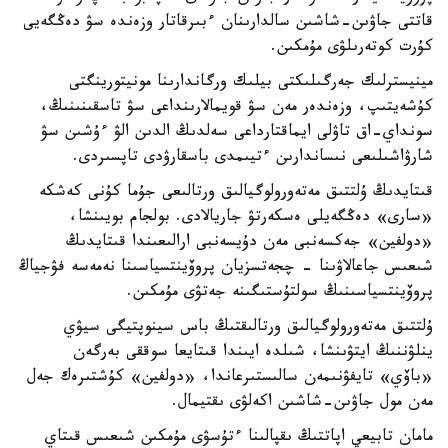
قاتتى جاۋىن-شاشىن سالدارىنان ءبىرقاتار وزەندە سۋ دەڭگەيى
كۇرت كوتەرىلۋى مۇمكىن.
مينيسترلىك جەرگىلىكتى بيلىك ورگاندارىنا مونيتورينگتى
كۇشەيتىپ، وزەندەر مەن سۋ قويمالارىنداعى سۋ تاسقىنىنىڭ،
سونداي-اق تاۋلى ايماقتارداعى سەلدىڭ الدىن الۋ ءۇشىن سۋ
شارۋاشىلىعى نىساندارىن ءتيىمدى باسقارۋدى تاپسىردى.
قىتايدىڭ ۇلتتىق مەتەورولوگيالىق ورتالىعى جۇما كۇنى كەشكە
«سارى» دەڭگەيلى ەسكەرتۋ جاريالادى. بولجام بويىنشا،
«دولفين» جەكسەنبى مەن دۇيسەنبى ارالىعىندا قىتايدىڭ
شىعىس جاعالاۋىنا - چجەتسزيان پروۆينتسياسىنا نەمەسە فۋجياڭ
پروۆينتسياسىنىڭ سولتۇستىگىنە جەتۋى مۇمكىن.
ۇلتتىق مەتەورولوگيالىق ورتالىقتىڭ باس سينوپتيگى سيۋي
ينلۋننىڭ ايتۋىنشا، شىلدە ايىندا قىتايعا سوققى بەرگەن
«باۆي» تايفۋنىمەن سالىستىرعاندا، «دولفين» كۇشتىرەك جەل
مەن مول جاۋىن-شاشىن اكەلۋى ىقتيمال.
مامان تابيعي اپاتتىڭ ىقپالىنا ءتۇسۋى مۇمكىن شىعىس قىتاي