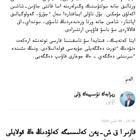
ورتالىق جانە سولتۇستىك وڭىرلەرىنە اسا قاتتى جاۋىن-شاشىن
اكەلۋى مۇمكىن. بۇل تاۋلى ايماقتاردا سەل ءجۇرۋ، گەولوگيالىق
اپاتتار، شاعىن جانە ورتا وزەندەردىڭ تاسۋى، سونداي-اق
قالالاردى سۋ باسۋ قاۋپىن ارتتىرادى.
ايتا كەتەيىك، قىتايدا سۋ تاسقىنىنا قارسى توتەنشە ارەكەت
ەتۋدىڭ ءتورت دەڭگەيلى جۇيەسى قولدانىلادى. ونىڭ ىشىندە
ءبىرىنشى دەڭگەي - ەڭ جوعارى قاۋىپ دەڭگەيى.
الەم
ريزابەك نۇسىپبەك ۇلى
اۆتور
14:45, 09 تامىز 2026
قازىر ا ق ش-پەن كەلىسىمگە كەلۋدىڭ ەڭ قولايلى