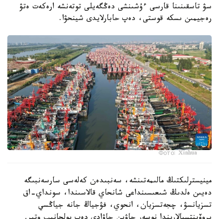
سۋ تاسقىنىنا قارسى ءۇشىنشى دەڭگەيلى توتەنشە ارەكەت ەتۋ
رەجيمىن ىسكە قوستى، دەپ حابارلايدى شينحۋا.
Фото: Xinhua
مينيسترلىكتىڭ مالىمەتىنشە، سەنبىدەن كەلەسى سارسەنبىگە
دەيىن ەلدىڭ شىعىسىنداعى شانحاي قالاسىندا، سونداي-اق
تسزيانسۋ، چجەتسزيان، انحوي، فۋجياڭ جانە جياڭسي
پروۆينتسيالارىندا نوسەر جاۋىن جاۋادى دەپ بولجانىپ وتىر.