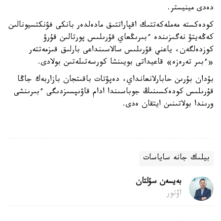
دەدى مينيستر.
كودەكستە مەملەكەتتىك اقپاراتتىق مادەلدەر بانكى فۋنكتسيونالىن
كەڭەيتۋ نەگىزىندە ءبىرىڭعاي قۇرىلىس پورتالىن قۇرۋ
كوزدەلگەن، ياعني قۇرىلىس سالاسىنداعى بارلىق قىزمەتتەر
«ءبىر تەرەزە» قاعيداتى بويىنشا كورسەتىلەتىن بولادى.
بۇدان بۇرىن حابارلانعانداي، دەپۋتات باقىتجان بازاربەك جاڭا
قۇرىلىس كودەكسىنىڭ جوباسىندا ادام قاۋىپسىزدىگى ءبىرىنشى
ورىندا بولاتىنىن ايتقان ەدى.
بيلىك جانە ساياسات
بەيسەن سۇلتان
اۆتور