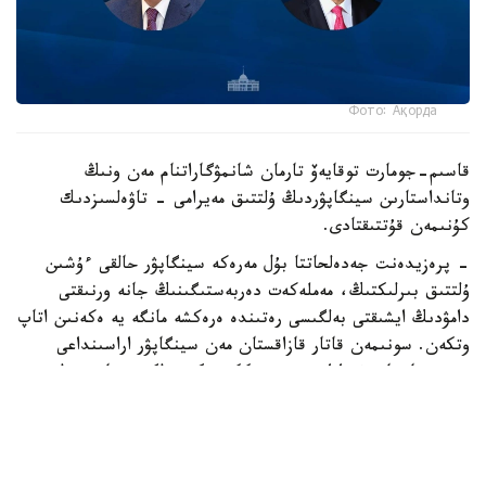
Фото: Ақорда
قاسىم-جومارت توقايەۆ تارمان شانمۋگاراتنام مەن ونىڭ
وتانداستارىن سينگاپۋردىڭ ۇلتتىق مەيرامى - تاۋەلسىزدىك
كۇنىمەن قۇتتىقتادى.
- پرەزيدەنت جەدەلحاتتا بۇل مەرەكە سينگاپۋر حالقى ءۇشىن
ۇلتتىق بىرلىكتىڭ، مەملەكەت دەربەستىگىنىڭ جانە ورنىقتى
دامۋدىڭ ايشىقتى بەلگىسى رەتىندە ەرەكشە مانگە يە ەكەنىن اتاپ
وتكەن. سونىمەن قاتار قازاقستان مەن سينگاپۋر اراسىنداعى
دوستىققا جانە ءوزارا تۇسىنىستىككە نەگىزدەلگەن سان قىرلى
ىنتىماقتاستىق قوس حالىقتىڭ يگىلىگى جولىندا ۇدايى دامي
بەرەتىنىنە سەنىم ءبىلدىردى،-دەلىنگەن اقپاراتتا.
قاسىم-جومارت توقايەۆ تارمان شانمۋگاراتنامنىڭ جاۋاپتى