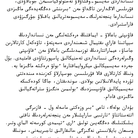
نىسانداردى سەيسمو-وقشاۋلاۋ تەحنولوگياسىمەن جوبالاۋدى،
قۇرىلىس الاڭدارىن تاڭداۋ مەن ءبىرىنشى دەڭگەيدەگى ماڭىزدى
نىساندارعا ينجەنەرلىك-سەيسمومەتريالىق باقىلاۋ جۇرگىزۋدى
قاراستىرادى.
قاۋىپتى باعالاۋ - ايماقتىڭ ەرەكشەلىگى مەن نىسانداردىڭ
سيپاتىنا قاراي ىقتيمال شىعىنداردى ەسەپتەۋ، تاۋەكەل كارتالارىن
جاساۋ، عيماراتتاردىڭ توزىمدىلىگىن باعالاۋ مەن ءقاۋىپتى
وڭىرلەردەگى نىسانداردى تەحنيكالىق پاسپورتتاۋدى قامتيدى. بۇل
جەردە سەيسميكالىق ميكروايماقتارعا ءبولۋ ەرەكشە ماڭىزعا يە.
ونىڭ كارتالارى قالا قۇرىلىسىن جوسپارلاۋ كەزىندە مىندەتتى
تۇردە پايدالانىلاتىن بولادى. سوندىقتان، جاڭا كودەكسكە
سەيسميكالىق قاۋىپسىزدىك ءبولىمىن ەنگىزۋ ستراتەگيالىق
ماڭىزدى قادام.
بۇدان بولەك، تاعى ءبىر وزەكتى ماسەلە ول - قازىرگى
اتتەستاتتاۋ ءتارتىبى ساراپشىلار مەن ينجەنەرلەردىڭ ناقتى
بىلىكتىلىك دەڭگەيىن تولىق ءارى ءتيىمدى كورسەتە الماي وتىر.
وسىعان بايلانىستى نەگىزگى حالىقارالىق تاجىريبەنى، سونىڭ