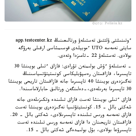
Фото: Polisia.kz
ءوتىنىشتى ۇلتتىق تەستىلەۋ ورتالىعىنىڭ app.testcenter.kz
سايتى نەمەسە UTO ءموبيلدى قوسىمشاسى ارقىلى بەرۋگە
بولادى. تەستىلەۋ 22 -تامىزدا وتەدى.
- تەستىلەۋ ءۇش بولىمنەن تۇرادى: قازاق ءتىلى بويىنشا 30
تاپسىرما، قازاقستان رەسپۋبليكاسى كونستيتۋتسياسىنىڭ
نەگىزدەرى بويىنشا 40 تاپسىرما جانە قازاقستان تاريحى بويىنشا
30 تاپسىرما بەرىلەدى،-دەلىنگەن ورتالىق حابارلاماسىندا.
قازاق ءتىلى بويىنشا تەست قازاق تىلىندە وتكىزىلەدى جانە
شەكتى بالل - 15. كونستيتۋتسيا نەگىزدەرى بويىنشا تەست
قازاق نەمەسە ورىس تىلىندە تاپسىرىلادى، شەكتى بالل - 20.
قازاقستان تاريحىنان دا قازاق نەمەسە ورىس تىلىندە تەست
تاپسىرۋعا بولادى، بۇل بولىمدەگى شەكتى بالل - 15.