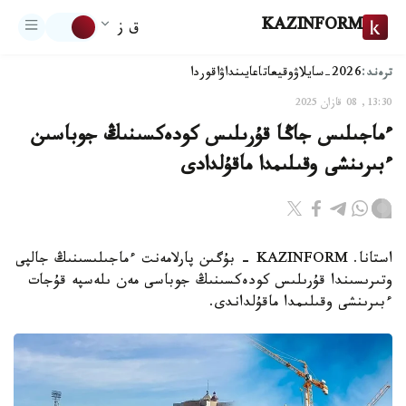
KAZINFORM
ق ز
ترەند:
2026-سايلاۋ
وقيعا
تاعايىنداۋ
اقوردا
13:30, 08 قازان 2025
ءماجىلىس جاڭا قۇرىلىس كودەكسىنىڭ جوباسىن
ءبىرىنشى وقىلىمدا ماقۇلدادى
استانا. KAZINFORM - بۇگىن پارلامەنت ءماجىلىسىنىڭ جالپى
وتىرىسىندا قۇرىلىس كودەكسىنىڭ جوباسى مەن ىلەسپە قۇجات
ءبىرىنشى وقىلىمدا ماقۇلداندى.