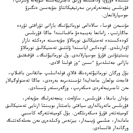
ىشىندە ەۋروپا وداعىنىڭ وزىق تاجىريبەسىنە سۇيەنە وتىرىپ،
قۇرىلىس ينجەنەرلەرىن سەرتيفيكاتتاۋ جۇيەسىن ەنگىزۋ
جوسپارلانعان.
مۇنىمەن قوسا، سالاداعى نورماتيۆتىك بازانى تۇراقتى تۇردە
جاڭارتىپ، زامانعا بەيىمدەۋ ماقساتىندا جاڭا قۇرىلىس
كودەكسىندە تەحنيكالىق نورمالاۋ جۇيەسىنە ەرەكشە نازار
اۋدارىلدى. كودەكس اياسىندا ۇلتتىق تەحنيكالىق نورمالاۋ
ينستيتۋتىن قۇرۋ جوسپارلاندى. ول نورماتيۆتىك- قۇقىقتىق
بازانى جەتىلدىرۋ ءىسىن ءوز قولىنا الادى.
بۇل ورگان نورماتيۆتەردىڭ قالاي قولدانىلىپ جاتقانىن باقىلاپ،
قاجەت بولعان جاعدايدا تۇسىندىرمە بەرەدى، جاڭا تەحنولوگيالار
مەن تاجىريبەلەردى ەسكەرىپ، وزگەرىستەر ۇسىنادى.
بۇدان باسقا، قۇرىلىس، ساۋلەت، ينجەنەرلىك جۇيەلەر،
قۇرىلىس ماتەريالدارى سياقتى باعىتتار بويىنشا ارنايى تەحنيكالىق
كوميتەتتەر قۇرۋ ەسكەرىلگەن. بۇل كوميتەتتەرگە كاسىبي
ماماندار، عىلىمي ۇيىمدار، بيزنەس وكىلدەرى مەن مەملەكەتتىك
ورگاندار قاتىسادى.