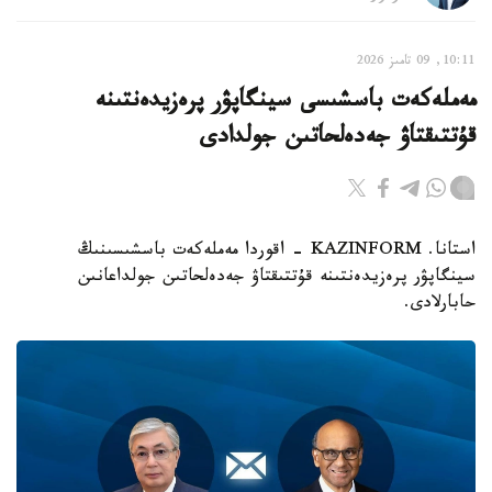
10:11, 09 تامىز 2026
مەملەكەت باسشىسى سينگاپۋر پرەزيدەنتىنە
قۇتتىقتاۋ جەدەلحاتىن جولدادى
استانا. KAZINFORM - اقوردا مەملەكەت باسشىسىنىڭ
سينگاپۋر پرەزيدەنتىنە قۇتتىقتاۋ جەدەلحاتىن جولداعانىن
حابارلادى.