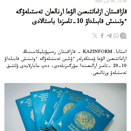
11:09, 09 تامىز 2026
قازاقستان ازاماتتىعىن الۋعا ارنالعان تەستىلەۋگە
ءوتىنىش قابىلداۋ 10-تامىزدا باستالادى
استانا. KAZINFORM - قازاقستان رەسپۋبليكاسىنىڭ
ازاماتتىعىن الۋعا ۇمىتكەرلەر ءۇشىن تەستىلەۋگە ءوتىنىش قابىلداۋ
10-20 -تامىز ارالىعىندا جۇرگىزىلەدى، دەپ حابارلايدى ۇلتتىق
تەستىلەۋ ورتالىعى.