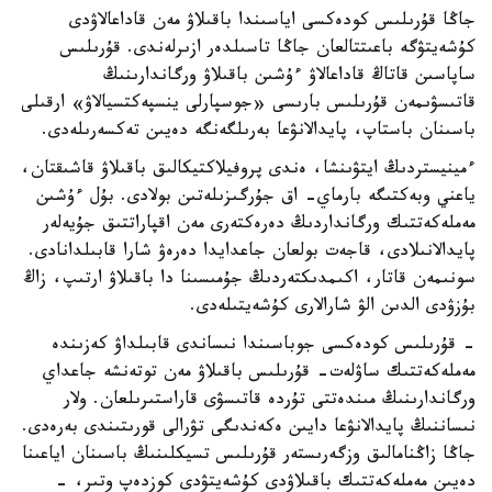
جاڭا قۇرىلىس كودەكسى اياسىندا باقىلاۋ مەن قاداعالاۋدى
كۇشەيتۋگە باعىتتالعان جاڭا تاسىلدەر ازىرلەندى. قۇرىلىس
ساپاسىن قاتاڭ قاداعالاۋ ءۇشىن باقىلاۋ ورگاندارىنىڭ
قاتىسۋىمەن قۇرىلىس بارىسى «جوسپارلى ينسپەكتسيالاۋ» ارقىلى
باسىنان باستاپ، پايدالانۋعا بەرىلگەنگە دەيىن تەكسەرىلەدى.
ءمينيستردىڭ ايتۋىنشا، ەندى پروفيلاكتيكالىق باقىلاۋ قاشىقتان،
ياعني وبەكتىگە بارماي- اق جۇرگىزىلەتىن بولادى. بۇل ءۇشىن
مەملەكەتتىك ورگانداردىڭ دەرەكتەرى مەن اقپاراتتىق جۇيەلەر
پايدالانىلادى، قاجەت بولعان جاعدايدا دەرەۋ شارا قابىلدانادى.
سونىمەن قاتار، اكىمدىكتەردىڭ جۇمىسىنا دا باقىلاۋ ارتىپ، زاڭ
بۇزۋدى الدىن الۋ شارالارى كۇشەيتىلەدى.
- قۇرىلىس كودەكسى جوباسىندا نىساندى قابىلداۋ كەزىندە
مەملەكەتتىك ساۋلەت- قۇرىلىس باقىلاۋ مەن توتەنشە جاعداي
ورگاندارىنىڭ مىندەتتى تۇردە قاتىسۋى قاراستىرىلعان. ولار
نىساننىڭ پايدالانۋعا دايىن ەكەندىگى تۋرالى قورىتىندى بەرەدى.
جاڭا زاڭنامالىق وزگەرىستەر قۇرىلىس تسيكلىنىڭ باسىنان اياعىنا
دەيىن مەملەكەتتىك باقىلاۋدى كۇشەيتۋدى كوزدەپ وتىر، -