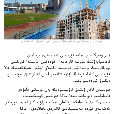
فوتو: ق ر سىبايلاس جەمقورلىققا قارسى ءىس-قيمىل اگەنتتىگى
ق ر ونەركاسىپ جانە قۇرىلىس ءمينيسترى ەرسايىن
ناعاسپايەۆتىڭ سوزىنە قاراعاندا، كودەكس اياسىندا قۇرىلىس
جوبالارىنىڭ ورىندالۋىن قوسىمشا باقىلاۋ ءۇشىن مەملەكەتتىك قالا
قۇرىلىسى كاداسترىنىڭ اۆتوماتتاندىرىلعان اقپاراتتىق جۇيەسىن
ەنگىزۋ كوزدەلىپ وتىر.
سونىمەن قاتار ۇلتتىق قاۋىپسىزدىك پەن ورنىقتى دامۋدى
قامتاماسىز ەتۋ ماقساتىندا جاڭا قۇرىلىس كودەكسىندە
سەيسميكالىق ماسەلەگە ارنالعان جەكە تاراۋ ەنگىزىلەدى. نورمالار
كەشەندى تۇردە سەيسميكالىق قاتەردى باعالاۋدى، جاڭا