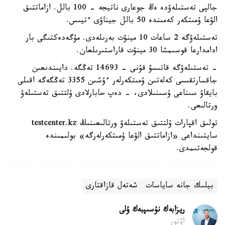
جالپى تەستىلەۋدە ەڭ جوعارى ناتيجە - 100 بالل. ازاماتتىق
الۋعا ۇمىتكەر كەمىندە 50 بالل جيناۋى ءتيىس.
تەستىلەۋگە 2 ساعات 10 مينۋت بەرىلەدى. مۇگەدەكتىگى بار
ادامدارعا قوسىمشا 30 مينۋت قاراستىرىلعان.
- تەستىلەۋگە قاتىسۋ قۇنى - 14693 تەڭگە. دايىندىعىن
جاقسارتقىسى كەلەتىن ۇمىتكەرلەر ءۇشىن 3355 تەڭگەگە اقىلى
بايقاۋ سىناعى ۇسىنىلادى، - دەپ حابارلادى ۇلتتىق تەستىلەۋ
ورتالىعى.
تولىق اقپارات ۇلتتىق تەستىلەۋ ورتالىعىنىڭ testcenter.kz
سايتىنداعى «ازاماتتىق الۋعا ۇمىتكەرلەرگە» بولىمىندە
قولجەتىمدى.
بيلىك جانە ساياسات
شەتەل قازاقتارى
ريزابەك نۇسىپبەك ۇلى
اۆتور