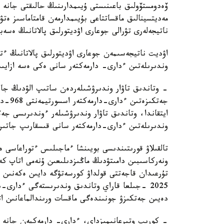
ۆەدومستۆولىق باعىنىستى ۇيىمدارىنىڭ حالىقتى جانە د
مەديتسينالىق ماقساتتاعى بۇيىمدارمەن قامتاماسىز ەت
ناتيجەلەرى تۋرالى جوعارى اۋديتورلىق پالاتانىڭ ەسە
اۋديت ناتيجەسىمەن جوعارى اۋديتورلىق پالاتانىڭ ءتو
وندىرىلەتىن ءدارى- دارمەكتەر سانى ەكى ەسە ازايى
- وتاندىق تاۋار وندىرۋشىلەردەن ساتىپ الۋدىڭ جالپ
ايتقاندا، وتاندىق تاۋار وندىرۋشىلەر ءوندىرىسى جەڭ
وندىرىلەتىن ءدارى-دارمەكتەر سانى قىسقارىپ جاتى
تالقىلاۋ قورىتىندىسى بويىنشا ءماجىلىس ءتوراعاسى ە
ونەركاسىبىن دامىتۋدىڭ ماڭىزدىلىعىن ۇنەمى اتاپ كە
تۇرعىدان قاجەتتى قولداۋ كورسەتۋگە دايىن ەكەنىن 
دەيىن جەتكىزۋ جونىندەگى ماقسات ورىندالماعانىن ات
- كورىپ وتىرعانىمىزداي، ءدارى- دارمەكپەن جانە مە