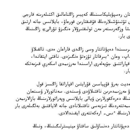
ن رەسپۋبليكاسىنىڭ كەيبىر زاڭنامالىق اكتىلەرىنە قارجى
 تۇتىنۋشىلاردىڭ قۇقىقتارىن قورعاۋ، بايلانىس جانە ارتىق
نشا وزگەرىستەر مەن تولىقتىرۋلار ەنگىزۋ تۋرالى» زاڭىنىڭ
 بار.
لپى وتىرىسىندا دەپۋتاتتار وسى زاڭدى قاراعان ەدى. تالقىلاۋ
اپ، وعان ءبىرقاتار تۇزەتۋ ەنگىزدى. ناقتى ايتقاندا،
پاراتتىق جۇيەلەرى اراسىندا مەرزىمدى اسكەري قىزمەتكە
ار.
يت بەرۋ قۇپياسىن قۇرايتىن اقپاراتقا زاڭسىز قول
 مەرزىمدەرىن ناقتىلاۋدى ۇسىندى. سەناتورلار ۇسىنعان
ىڭ دەرەكقورلارىن ۇيالى بايلانىس وپەراتورلارىنىڭ بازالارىمەن
لىمەتتەردىڭ تىزبەسى ناقتىلانادى جانە الاياقتىق بەلگىلەرى بار
رلارىنىڭ ءىس- ارەكەتتەرى ايقىندالادى.
ەپۋتاتتار دەنساۋلىق ساقتاۋ مينيسترلىگىنىڭ، ونىڭ