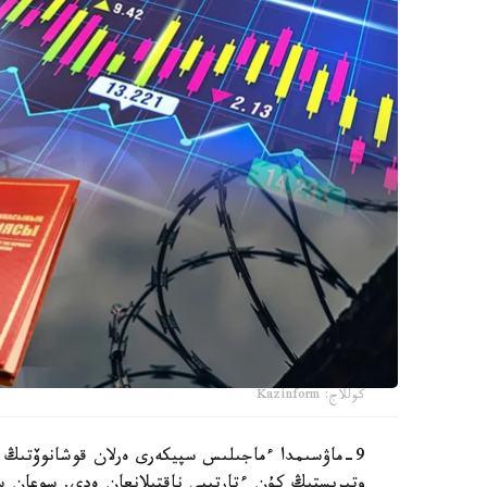
كوللاج: Kazinform
9-ماۋسىمدا ءماجىلىس سپيكەرى ەرلان قوشانوۆتىڭ تو
وتىرىستىڭ كۇن ءتارتىبى ناقتىلانعان ەدى. سوعان سا