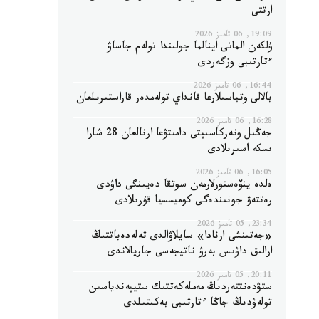
ارتتى
19:09, 06 تامىز 2026
ۇلكەن الماتى اينالما جولىندا تولەم جاساۋ
ءتارتىبى وزگەردى
16:44, 06 تامىز 2026
بالالى وتباسىلارعا قانداي تولەمدەر قاراستىرىلعان
16:28, 06 تامىز 2026
جەڭىل ونەركاسىپتى دامىتۋعا ارنالعان 28 شارا
ىسكە اسىرىلادى
16:05, 06 تامىز 2026
ەلدە ينۆەستورلارمەن سوتقا دەيىنگى داۋدى
رەتتەۋ جونىندەگى كوميسسيا قۇرىلادى
23:34, 05 تامىز 2026
«جەتىنشى ارنادا» سايلاۋالدى تەلەدەباتتىڭ
ارالىق داۋىس بەرۋ ناتيجەسى جاريالاندى
20:11, 05 تامىز 2026
ستۋدەنتتەردىڭ مەملەكەتتىك ستيپەندياسىن
تولەۋدىڭ جاڭا ءتارتىبى بەكىتىلدى