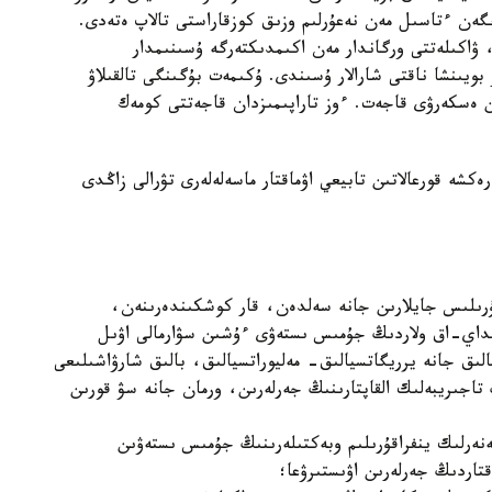
نگەن ءتاسىل مەن نەعۇرلىم وزىق كوزقاراستى تالاپ ەتەدى.
 ۋاكىلەتتى ورگاندار مەن اكىمدىكتەرگە ۇسىنىمدار
بويىنشا ناقتى شارالار ۇسىندى. ۇكىمەت بۇگىنگى تالقىلاۋ
ن ەسكەرۋى قاجەت. ءوز تاراپىمىزدان قاجەتتى كومەك
ەكشە قورعالاتىن تابيعي اۋماقتار ماسەلەلەرى تۋرالى زاڭدى
ۇرىلىس جايلارىن جانە سەلدەن، قار كوشكىندەرىنەن،
نداي-اق ولاردىڭ جۇمىس ىستەۋى ءۇشىن سۋارمالى اۋىل
الىق جانە يرريگاتسيالىق- مەليوراتسيالىق، بالىق شارۋاشىلىعى
تاجىريبەلىك القاپتارىنىڭ جەرلەرىن، ورمان جانە سۋ قورىن
نەرلىك ينفراقۇرىلىم وبەكتىلەرىنىڭ جۇمىس ىستەۋىن
قتاردىڭ جەرلەرىن اۋىستىرۋعا؛