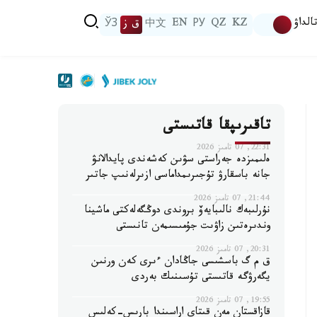
الداۋ
KZ
QZ
РУ
EN
中文
ق ز
ЎЗ
تاقىرىپقا قاتىستى
22:31, 07 تامىز 2026
ەلىمىزدە جەراستى سۋىن كەشەندى پايدالانۋ
جانە باسقارۋ تۇجىرىمداماسى ازىرلەنىپ جاتىر
21:44, 07 تامىز 2026
نۇرلىبەك نالىبايەۆ بروندى دوڭگەلەكتى ماشينا
وندىرەتىن زاۋىت جۇمىسىمەن تانىستى
20:31, 07 تامىز 2026
ق م گ باسشىسى جاڭادان ءىرى كەن ورنىن
يگەرۋگە قاتىستى تۇسىنىك بەردى
19:55, 07 تامىز 2026
قازاقستان مەن قىتاي اراسىندا بارىس-كەلىس