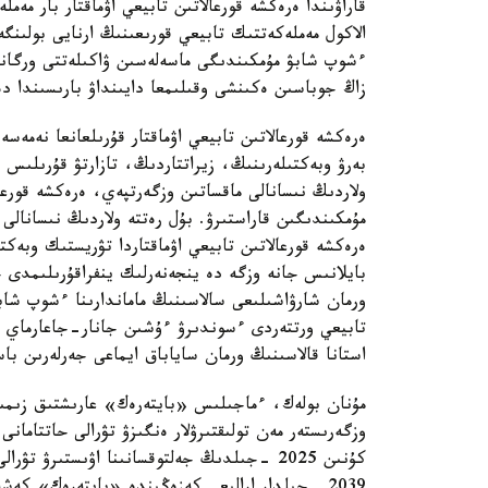
قاراۋىندا ەرەكشە قورعالاتىن تابيعي اۋماقتار بار مەم
الاكول مەملەكەتتىك تابيعي قورىعىنىڭ ارنايى بولىن
ءشوپ شابۋ مۇمكىندىگى ماسەلەسىن ۋاكىلەتتى ورگان
زاڭ جوباسىن ەكىنشى وقىلىمعا دايىنداۋ بارىسىندا دە
ەرەكشە قورعالاتىن تابيعي اۋماقتار قۇرىلعانعا نەمەس
بەرۋ وبەكتىلەرىنىڭ، زيراتتاردىڭ، تازارتۋ قۇرىلىس
ولاردىڭ نىسانالى ماقساتىن وزگەرتپەي، ەرەكشە قورعا
مۇمكىندىگىن قاراستىرۋ. بۇل رەتتە ولاردىڭ نىسانالى
ەرەكشە قورعالاتىن تابيعي اۋماقتاردا تۋريستىك وبەك
بايلانىس جانە وزگە دە ينجەنەرلىك ينفراقۇرىلىمدى جو
ورمان شارۋاشىلىعى سالاسىنىڭ ماماندارىنا ءشوپ شابۋ
تابيعي ورتتەردى ءسوندىرۋ ءۇشىن جانار-جاعارماي ما
استانا قالاسىنىڭ ورمان ساياباق ايماعى جەرلەرىن باسق
مۇنان بولەك، ءماجىلىس «بايتەرەك» عارىشتىق زىمىر
وزگەرىستەر مەن تولىقتىرۋلار ەنگىزۋ تۋرالى حاتتامانى 