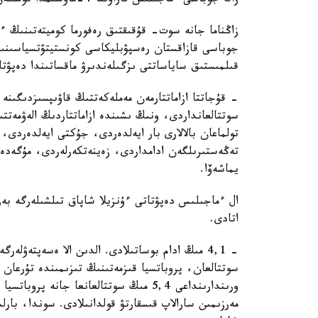
زاڭ جوباسى ءماجىلىس قاراۋىنا 4-ماۋسىمدا تۇسكەن ەدى.
زاڭناما جانە سوت- قۇقىقتىق رەفورما كوميتەتىنىڭ ءت
جوباسى قازاقستان رەسپۋبليكاسى كونستيتۋتسياسىنىڭ 
قىلمىستىق ساياساتتى ىزگىلەندىرۋ ماقساتىندا دەپۋتا
- قۇجاتتا ازاماتتارمەن مەملەكەتتىڭ قاۋىپسىزدىگىنە
سوتتالعانداردى، ونىڭ ىشىندە ازاماتتاردىڭ الەۋمەتتى
تولماعان بالالارى بار ايەلدەردى، جۇكتى ايەلدەردى،
تەڭەستىرىلگەن ادامداردى، زەينەتكەرلەردى، مۇگەدە
يماشەۆا.
ال ءماجىلىس دەپۋتاتى ءۇنزيلا شاپاق تىلشىلەرگە بە
اتادى.