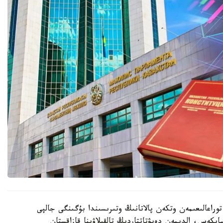
راعالىعىمەن وتكەن پالاتانىڭ وتىرىسىندا بۇگىنگى جالپى
يكەس، الدىمەن دەپۋتاتتاردىڭ تالقىلاۋىنا قازاقستان