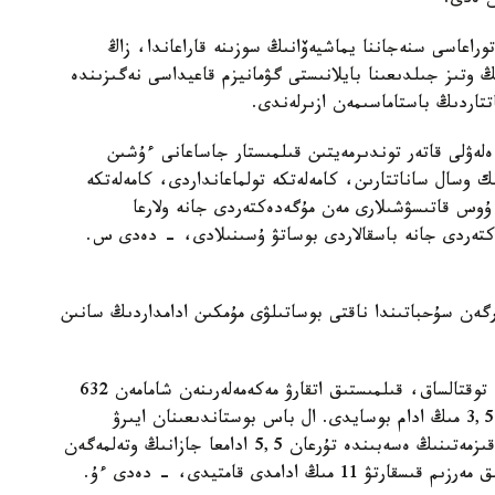
وراعاسى سنەجاننا يماشيەۆانىڭ سوزىنە قاراعاندا، زاڭ
وتىز جىلدىعىنا بايلانىستى گۋمانيزم قاعيداسى نەگىزىندە
تتاردىڭ باستاماسىمەن ازىرلەندى.
 ەلەۋلى قاتەر توندىرمەيتىن قىلمىستار جاساعانى ءۇشىن
ك وسال ساناتتارىن، كامەلەتكە تولماعانداردى، كامەلەتكە
 ۇوس قاتىسۋشىلارى مەن مۇگەدەكتەردى جانە ولارعا
كتەردى جانە باسقالاردى بوساتۋ ۇسىنىلادى، - دەدى س.
رگەن سۇحباتىندا ناقتى بوساتىلۋى مۇمكىن ادامداردىڭ سانىن
- 4,1 مىڭ ادام بوساتىلادى. الدىن الا ەسەپتەۋلەرگە توقتالساق، قىلمىستىق اتقارۋ مەكەمەلەرىنەن شامامەن 632
سوتتالعان، پروباتسيا قىزمەتىنىڭ تىزىمىندە تۇرعان 3,5 مىڭ ادام بوسايدى. ال باس بوستاندىعىنان ايىرۋ
ورىندارىنداعى 5,4 مىڭ سوتتالعانعا جانە پروباتسيا قىزمەتىنىڭ ەسەبىندە تۇرعان 5,5 ادامعا جازانىڭ وتەلمەگەن
مەرزىمىن سارالاپ قىسقارتۋ قولدانىلادى. سوندا، بارلىق مەرزىم قىسقارتۋ 11 مىڭ ادامدى قامتيدى، - دەدى ءۇ.