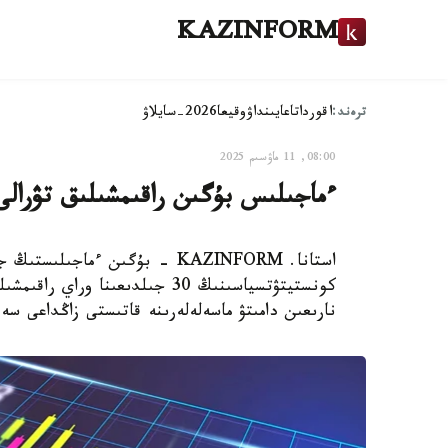
KAZINFORM
ترەند:
اقوردا
تاعايىنداۋ
وقيعا
2026-سايلاۋ
08:00, 11 ماۋسىم 2025
ءماجىلىس بۇگىن راقىمشىلىق تۋرالى 
استانا. KAZINFORM - بۇگىن ءماج
كونستيتۋتسياسىنىڭ 30 جىلدىعىنا
نارىعىن دامىتۋ ماسەلەلەرىنە قاتىستى زاڭداعى سە