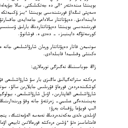
بويىنشا مىندەتتەر ءالى دە جەتكىلىكتى. سالا جۇيەلە
ەسەپتى تىڭداۋ قورىتىندىسى بويىنشا ءبىز ۇكىمەتكە،
دايىندادىق. دەپۋتاتتار سالاداعى جاعدايدى جاقسارتۋ 
قورىتىندىسى بويىنشا دەپۋتاتتاردىڭ بارلىق ۇسىنىسى
كورسەتۋگە دايىنبىز، - دەدى ە. قوشانوۆ.
سونىمەن قاتار دەپۋتاتتار ورمان شارۋاشىلىعى جانە ەر
ەكىنشى وقىلىمدا قابىلدادى.
زاڭ جوباسىنىڭ نەگىزگى نورمالارى:
ەرەكشە ستراتەگيالىق ماڭىزى بار سۋ شارۋاشىلىعى ق
كوشكىندەردەن قورعاۋ قۇرىلىس جايلارىن سالۋ، سو
شارۋاشىلىعى القاپتارىن، اۋىل شارۋاشىلىعى، بيولوگي
بەيىنىندەگى عىلىمي- زەرتتەۋ جانە وقۋ ورىندارىنىڭ 
الىپ قويۋعا رۇقسات بەرۋ؛
اۋىلدى ەلدى مەكەندەردىڭ نەمەسە الەۋمەتتىك، ينجە
قامتاماسىز ەتۋ ءۇشىن ەرەكشە قورعالاتىن تابيعي اۋما