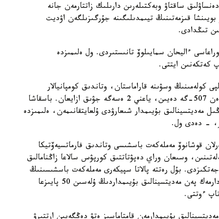
ەنساۋلىق ساقتاۋ وبەكتىلەرىن دارىلىك زاتتارمەن جانە
ۋ بويىنشا قىزمەتىنىڭ تيىمدىلىگىنە جۇرگىزىلگەن اۋديت
بىن تىڭدادى.
راعاسى ءاليحان سمايىلوۆ تانىستىردى. ول ەلىمىزدە
پ كەتكەنىن ايتتى.
ى كولەمىنىڭ وسۋىنە قاراماستان، وتاندىق كومپانيالار
جەتكىزەتىن ءدارى-دارمەكتەر اسسورتيمەنتى 968-دەن 507-گە دەيىن، ياعني 2 ەسەگە جۋىق ازايعان. باسقاشا
ىل مەديتسينالىق بۇيىمدار شىعارۋدى ۇلعايتقانىمەن، ەلىمىزدە
ر، - دەدى ول.
رلان قوشانوۆ مەملەكەت باسشىسى وتاندىق فارماتسيەۆتيكا
لەتىنىن، وسىعان وراي دەپۋتاتتىق كورپۋس سالاعا زاڭنامالىق
جەتكىزدى. بۇل رەتتە پالاتا سپيكەرى مەملەكەت باسشىسىنىڭ
2025 -جىلعا قاراي وتاندىق وندىرىستەگى ءدارى-دارمەك پەن مەديتسينالىق بۇيىمداردىڭ ۇلەسىن 50 پايىزعا
اپ ءوتتى.
ديتسينالىق بۇيىمدارمەن قامتاماسىز ەتۋ دەڭگەيىن ارتتىرۋ