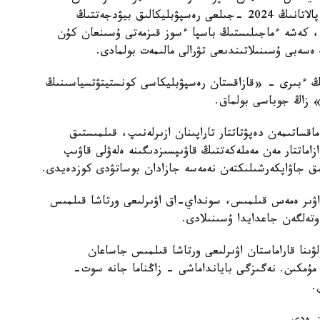
رەسپۋبليكاسى ۇكىمەتىنىڭ جانە جوعارى اۋديتورلىق پالاتانىڭ 2024 -جىلعى رەسپۋبليكالىق بيۋدجەتتىڭ
ق، كەشە ءماجىلىستىڭ باسپا ءسوز قىزمەتى ۇسىنعان كۇن
 ەسەبى ۇسىنىلاتىندىعى تۋرالى مالىمەت بولمادى.
ىڭ ءبىرى - «قازاقستان رەسپۋبليكاسى كونستيتۋتسياسىنىڭ
ى» زاڭ جوباسى بولماق.
قساتىمەن دەپۋتاتتار تاراپىنان ازىرلەنىپ، قىلمىستىق
زاماتتار مەن مەملەكەتتىڭ قاۋىپسىزدىگىنە ەلەۋلى قاۋىپ
تىق جاۋاپكەرشىلىكتەن نەمەسە جازادان بوساتۋدى كوزدەيدى.
 اۋىر ەمەس قىلمىس، سونداي-اق اۋىرلىعى ورتاشا قىلمىس
وتەلگەن جاعدايدا ۇسىنىلادى.
ولۋىنا قاراماستان اۋىرلىعى ورتاشا قىلمىس جاساعان
ۋى مۇمكىن. نەگىزگى بايانداماشى - زاڭناما جانە سوت-
.