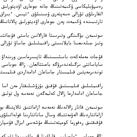
اتقارىلۋى تۋرالى ەسەپتەرى ۇسىنىلۋى ءتيىس. ءبىرا
تارتىبىندە ۇكىمەت پەن جوعارى اۋديتورلىق پالاتانىڭ
سونىمەن بۇگىنگى وتىرىستا قارالاتىن باستى قۇجاتت
وتىز جىلدىعىنا بايلانىستى راقىمشىلىق جاساۋ تۋرال
قۇجات مەملەكەت باسشىسىنىڭ تاپسىرماسىن ورىنداۋ ما
ساياساتتى ىزگىلەندىرۋگە باعىتتالعان. زاڭ جوباسى ا
توندىرمەيتىن قىلمىستار جاساعان ادامداردى قىلمىس
راقىمشىلىق قىلمىستىق قۇقىق بۇزۋشىلىقتار مەن اسا
جاساعان ادامدارعا زالال كەلمەگەن نەمەسە ول تولىق 
سونىمەن قاتار زالالدىڭ نەمەسە ازاماتتىق تالاپتىڭ ب
ازاماتتاردىڭ الەۋمەتتىك وسال ساناتتارىنا قولدانىل
قۇقىقتىق رەفورما كوميتەتىنىڭ مۇشەسى ابزال قۇسپان