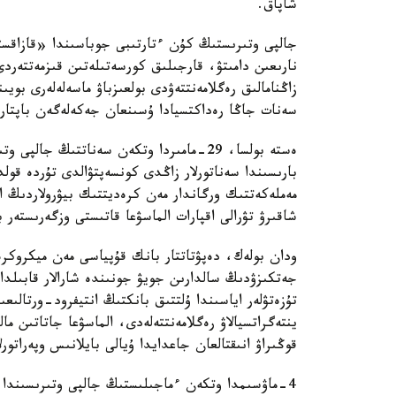
شاپاق.
جالپى وتىرىستىڭ كۇن ءتارتىبى جوباسىندا «قازاقستا
نارىعىن دامىتۋ، قارجىلىق كورسەتىلەتىن قىزمەتتەردى
زاڭنامالىق رەگلامەنتتەۋدى بولعىزباۋ ماسەلەلەرى بويى
سەنات جاڭا رەداكتسيادا ۇسىنعان جەكەلەگەن باپتارى
ەستە بولسا، 29-مامىردا وتكەن سەناتتىڭ جا
بارىسىندا سەناتورلار زاڭدى كونسەپتۋالدى تۇردە قولد
مەملەكەتتىك ورگاندار مەن كرەديتتىك بيۋرولاردىڭ اق
شاقىرۋ تۋرالى اقپارات الماسۋعا قاتىستى وزگەرىستەر ب
ودان بولەك، دەپۋتاتتار بانك قۇپياسى مەن ميكروكرەد
جەتكىزۋدىڭ سالدارىن جويۋ جونىندە شارالار قابىلداۋ
تۇزەتۋلەر اياسىندا ۇلتتىق بانكتىڭ انتيفرود-ورتالىعىن
ينتەگراتسيالاۋ رەگلامەنتتەلەدى، الماسۋعا جاتاتىن ما
قوڭىراۋ انىقتالعان جاعدايدا ۇيالى بايلانىس وپەراتو
4-ماۋسىمدا وتكەن ءماجىلىستىڭ جالپى وتىرىسىندا د