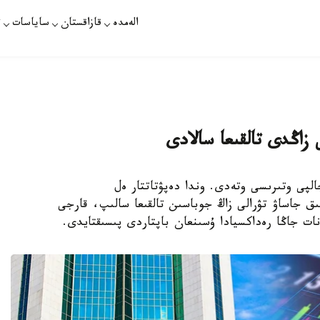
الەمدە
قازاقستان
ساياسات
ت
زاڭدى تالقىعا سالادى
ىلىستىڭ جالپى وتىرىسى وتەدى. وندا دەپۋتاتتار ەل
 وراي راقىمشىلىق جاساۋ تۋرالى زاڭ جوباسىن تالقىعا سالىپ، قارجى
نات جاڭا رەداكسيادا ۇسىنعان باپتاردى پىسىقتايدى.