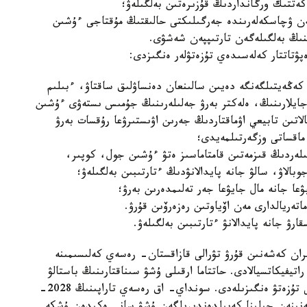
لەكەتتىك ورگانداردىڭ قۇزىرەتىن بەلگىلەۋ؛
گەن ۋچاسكەلەرىندە جەرگىلىكتى حالىقتىڭ مۇقتاجى ءۇشىن
نىڭ بەلگىلەگەن تارتىپپەن شەشۋى.
پۋتاتتار كەلەسىدەي تۇزەتۋلەر ەنگىزدى:
ە كەڭەيتىلگەنگە دەيىن سالىنعان دەنساۋلىق ساقتاۋ، ءبىلىم
 جايلارىنىڭ، ەلەكتر بەرۋ جەلىلەرىنىڭ جۇمىس ىستەۋى ءۇشىن
لاتىن تابيعي اۋماقتاردىڭ جەرىن اۋىستىرۋعا رۇقسات بەرۋ
 ماقساتى وزگەرتىلمەيدى؛
تىلەردىڭ قىزمەتىن قامتاماسىز ەتۋ ءۇشىن جول، كوپىر،
بالاۋ، سالۋ جانە پايدالانۋدىڭ ءتارتىبىن بەلگىلەۋ؛
عا جانە مال جايۋعا جەر تەلىمدەرىن بەرۋ؛
تەريالدارى مەن اۆياوتىن رەزەرۆىن قۇرۋ.
ارۋ جانە پايدالانۋ ءتارتىبىن بەلگىلەۋ.
ان كەشەنىن قۇرۋ تۋرالى قازاقستان- رەسەي كەلىسىمىنە
راتيفيكاتسيالادى. حاتتاما ارقىلى ۇشۋ سىناقتارىنىڭ باستالۋ
كۇنىن 2025 -جىلدىڭ جەلتوقسانىنا اۋىستىرۋ تۋرالى تۇزەتۋ ەنگىزىلەدى. سونداي- اق رەسەي تاراپىنىڭ 2028-