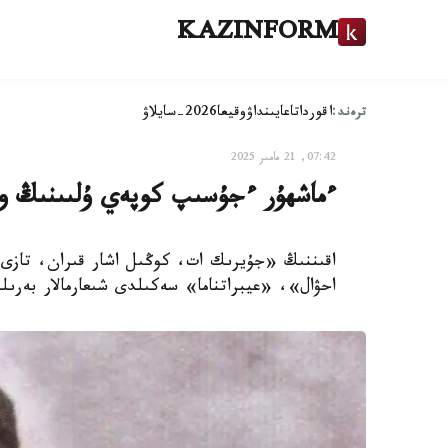
KAZINFORM
ترەند:
اقوردا
تاعايىنداۋ
وقيعا
2026-سايلاۋ
07:42, 21 مامىر 2025
ءماشھۇر ءجۇسىپ كوپەي ۇلىىنىڭ و
اقىننىڭ «جۇيرىك ات، كوڭىل اشار قىران، تاز
احۋال»، «عيبراتناما» سەكىلدى شىعارمالار بەرىل