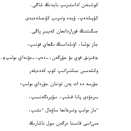
كوشىنەن اداستىرىپ بايدىڭ شاڭى.
كۇپىلدەپ، ۇيدە وتىرىپ كۇجىلدەيدى
جىگىتتىڭ قورازدانعان كەيبىر پاڭى.
جاز بولسا، اۋىلداسىڭ ىڭعاي قونىپ،
«قىزىق قوي بۇ جۇرگەن،-دەپ،-مۇنداي بولىپ».
وكشەسىن جىلتىراتىپ كوپ كەدەيلەر
جۇرسە دە ات پەن توننان جۇرداي بولىپ؛
بىرەۋدى پانا قىلىپ، سۇيرەگەنسىپ،
ءماز بولىپ وتىرعانعا ساۋمال ءىشىپ،
مىرزاسى قاسىنا ەرگەن سول ناشارىڭ