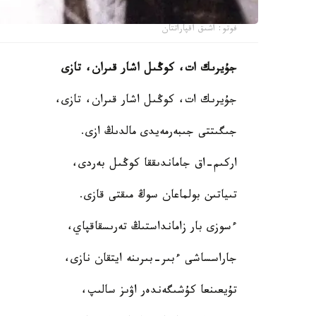
فوتو: اشىق اقپاراتتان
جۇيرىك ات، كوڭىل اشار قىران، تازى
جۇيرىك ات، كوڭىل اشار قىران، تازى،
جىگىتتى جىبەرمەيدى مالدىڭ ازى.
اركىم-اق جاماندىققا كوڭىل بەردى،
تىياتىن بولماعان سوڭ مىقتى قازى.
ءسوزى بار زامانداستىڭ تەرىسقاقپاي،
جاراسساشى ءبىر-بىرىنە ايتقان نازى،
تۇيعىنعا كۇشىگەندەر اۋىز سالىپ،