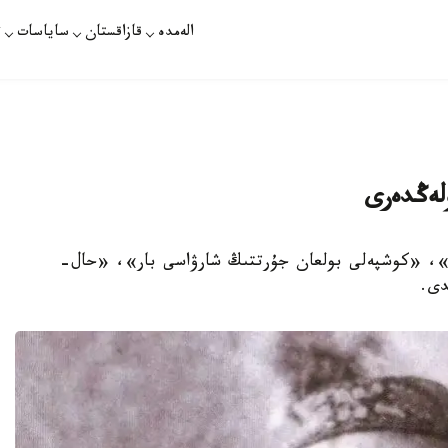
الەمدە
قازاقستان
ساياسات
ت
لەڭدەرى
ى»، «كوشپەلى بولعان جۇرتتىڭ شارۋاسى بار»، «حال-
دى.