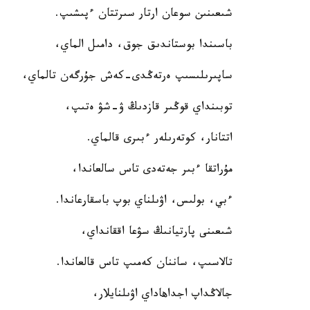
شىعىنىن سوعان ارتار سىرتتان ءپىشىپ.
باسىندا بوستاندىق جوق، دامىل الماي،
ساپىرىلىسىپ ەرتەڭدى-كەش جۇرگەن تالماي،
توبىنداي قوڭىر قازدىڭ ۋ-شۋ ەتىپ،
اتتانار، كوتەرىلەر ءبىرى قالماي.
مۇراتقا ءبىر جەتەدى تاس سالعاندا،
ءبي، بولىس، اۋىلناي بوپ باسقارعاندا.
شىعىنى پارتيانىڭ سۋعا اققانداي،
تالاسىپ، ساننان كەمىپ تاس قالعاندا.
جالاڭداپ اجداهاداي اۋىلنايلار،