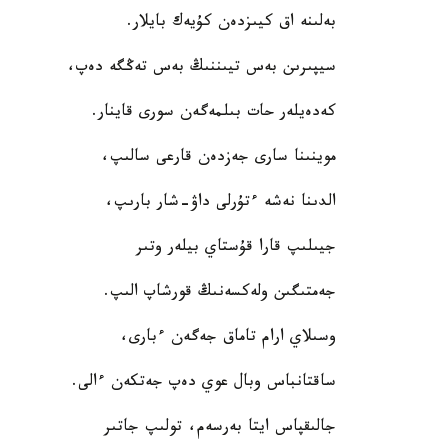
بەلىنە اق كيىزدەن كۇيەك بايلار.
سيپىرىن بەس تيىننىڭ بەس تەڭگە دەپ،
كەدەيلەر حات بىلمەگەن سورى قاينار.
موينىنا سارى جەزدەن قارعى سالىپ،
الدىنا نەشە ءتۇرلى داۋ-شار بارىپ،
جيىلىپ قارا قۇستاي بيلەر وتىر
جەمتىگىن ولەكسەنىڭ قورشاپ الىپ.
وسىلاي ارام تاماق جەگەن ءبارى،
ساقتانباس وبال عوي دەپ جەتكەن ءالى.
جالىقپاس ايتا بەرسەم، تولىپ جاتىر