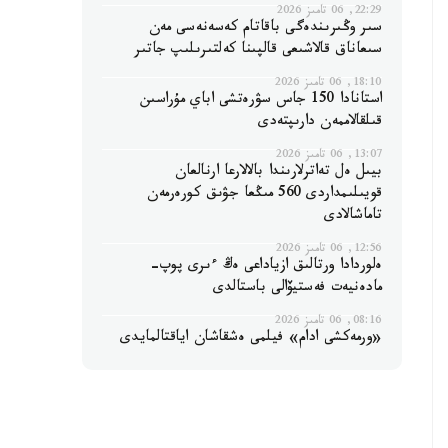
22:29, 06 تامىز 2026
سىر وڭىرىندەگى باقاتام كەسەنەسى مەن
سىعاناق قالاشىعى قالپىنا كەلتىرىلىپ جاتىر
18:10, 06 تامىز 2026
استانادا 150 جاس سۋرەتشى اباي مۇراسىن
قىلقالاممەن دارىپتەدى
13:07, 06 تامىز 2026
بيىل ەل تەاترلارىندا بالالارعا ارنالعان
قويىلىمداردى 560 مىڭعا جۋىق كورەرمەن
تاماشالادى
12:56, 06 تامىز 2026
ەلوردادا ورتالىق ازياداعى ەڭ ءىرى پوپ-
مادەنيەت فەستيۆالى باستالدى
08:16, 06 تامىز 2026
«ورمەكشى ادام» فيلمى ەشقاشان اياقتالمايدى