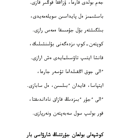
جەم بولدى قارعا، ۇزاققا قوڭىر قازى.
باسشىمىز ەل پايداسىن سويلەمەيدى،
بىلگىشتەر بۇل جۇمىسقا ەمەس رازى.
كوپتەن-كوپ ىزدەگەنى بۇلىنشىلىك،
قانشا ايتىپ تاۋسىلمايدى ەش ارازى.
ءالى جوق اڭقىلداما تۇسەر جارعا،
ايتپاسا، قايدان ءبىلسىن، ەل سابازى.
ءالى ءجۇر ءبىزدىڭ قازاق ناداندىقتا،
قور بولىپ سول سەبەپتەن ونەرپازى.
كوشپەلى بولعان جۇرتتىڭ شارۋاسى بار