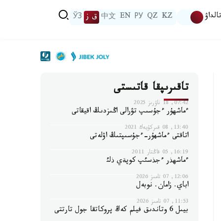
الداۋ
KZ
QZ
РУ
EN
中文
ق ز
ЎЗ
تاقىرىپقا قاتىستى
07:42, 18 ناۋرىز 2025
ءماشهۇر ءجۇسىپ تۋرالى اڭىزدىڭ اقيقاتى
13:40, 08 قىركۇيەك 2021
اتاقتى ءماشھۇر-ءجۇسىپتىڭ اۋلەتى
16:19, 05 قاڭتار 2011
ءماشهذر ءجذسئپ كوپةي ذلئ
12:06, 07 تامىز 2026
اباي. زامان. نوبەل
11:53, 07 تامىز 2026
بيىل 6 وتاندىق فيلم كەڭ پروكاتقا جول تارتتى