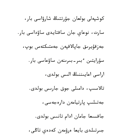
كوشپەلى بولعان جۇرتتىڭ شارۋاسى بار،
سارت، نوعاي جان ساقتايدى ساۋداسى بار.
جەزقۇيرىق جاپالاقپەن جەمتىكتەس بوپ،
سۇرايتىن ءبىر-بىرىنەن ساۋعاسى بار.
اراسى اعايىننىڭ الىس بولدى،
تالاسىپ، دامىلى جوق جارىس بولدى.
جەتىلىپ پارتيامەن دارەجەسى،
جاقسىعا جامان ادام تانىس بولدى.
جىرتىلدى بايعا ەرۋمەن كەدەي تاڭى،