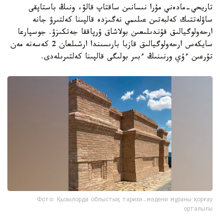
تاريحي-مادەني مۇرا نىسانىن ساقتاپ قالۋ، ونىڭ باستاپقى
ساۋلەتتىك كەلبەتىن عىلىمي نەگىزدە قالپىنا كەلتىرۋ جانە
ارحەولوگيالىق قۇندىلىعىن بولاشاق ۇرپاققا جەتكىزۋ. جوسپارعا
سايكەس ارحەولوگيالىق قازبا بارىسىندا ارشىلعان 2 كەسەنە مەن
تۇرعىن ءۇي ورنىنىڭ ءبىر بولىگى قالپىنا كەلتىرىلەدى.
Фото: Қызылорда облыстық тарихи-мәдени мұраны қорғау
орталығы