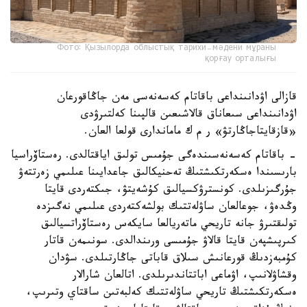
Фото: Қызылорда облыстық тарихи-мәдени мұраны
қорғау орталығы
قازالى اۋدانىنداعى باقاتام كەسەنەسى مەن جاڭاقورعان
اۋدانىنداعى سىعاناق قالاشىعىن قالپىنا كەلتىرۋدى
«قازقايتاجاڭارتۋ» ر م ك ماماندارى قولعا العان.
- باقاتام كەسەنەسىندەگى جۇمىس تولىق اياقتالدى. رەستاۆراسيا
بارىسىندا ەسكەرتكىشتىڭ تەحنيكالىق جاعدايىنا عىلىمي زەرتتەۋ
جۇرگىزىلدى. كونسترۋكسيالىق كۇشەيتۋ، جىكتەردى قايتا
وڭدەۋ، جوعالعان ساۋلەتتىك بولشەكتەردى عىلىمي نەگىزدە
تولىقتىرۋ جانە تاريحي ماتەريالعا سايكەس رەستاۆراتسيالىق
كىرپىشپەن قايتا قالاۋ جۇمىسى ورىندالدى. سونىمەن قاتار
كۇمبەزدىڭ قورعانىش سىلاق قاباتى جاڭارتىلدى. سۋدان
وقشاۋلانىپ، اۋماعى اباتتاندىرىلدى. اتالعان شارالار
ەسكەرتكىشتىڭ تاريحي ساۋلەتتىك كەلبەتىن ساقتاي وتىرىپ،