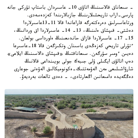
- سىعاناق قالاسىنىڭ اتاۋى 10- عاسىردان باستاپ تۇركى جانە
پارسى-اراب تاريحشىلارىنىڭ جازبالارىندا كەزدەسەدى.
ورتاعاسىرلىق دەرەكتەرگە قاراعاندا قالا 11-13عاسىرلاردا
دەشتى- قىپشاق ەلىنىڭ، 13- 14- عاسىرلاردا اق وردانىڭ،
15- 17- عاسىرلاردا قازاق حاندىعىنىڭ ەلورداسى بولعان.
ءتۇرلى تاريحي كەزەڭدى باسىنان وتكىزگەن قالا 18-عاسىرعا
دەيىن ءومىر سۇرگەن. سىعاناقتىڭ «قىپشاق دالاسىنىڭ ايلاعى»
دەپ اتالۋى ايگىلى ۇلى جىبەك جولى بويىنداعى قالانىڭ
شارۋاشىلىعى مەن الەۋمەتتىك-ەكونوميكالىق الەۋەتى جوعارى
دەڭگەيدە دامىعانىن اڭعارتادى، - دەدى تالعات بەرديەۆ.