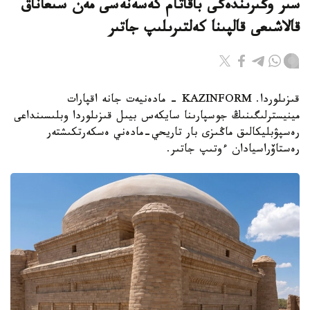
سىر وڭىرىندەگى باقاتام كەسەنەسى مەن سىعاناق
قالاشىعى قالپىنا كەلتىرىلىپ جاتىر
قىزىلوردا. KAZINFORM - مادەنيەت جانە اقپارات
مينيسترلىگىنىڭ جوسپارىنا سايكەس بيىل قىزىلوردا وبلىسىنداعى
رەسپۋبليكالىق ماڭىزى بار تاريحي-مادەني ەسكەرتكىشتەر
رەستاۆراسيادان ءوتىپ جاتىر.