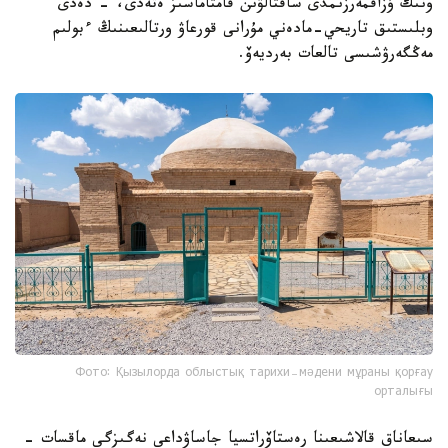
ونىڭ ۇزاقمەرزىمدى ساقتالۋىن قامتاماسىز ەتەدى، - دەدى
وبلىستىق تاريحي-مادەني مۇرانى قورعاۋ ورتالىعىنىڭ ءبولىم
مەڭگەرۋشىسى تالعات بەرديەۆ.
Фото: Қызылорда облыстық тарихи-мәдени мұраны қорғау
орталығы
سىعاناق قالاشىعىنا رەستاۆراتسيا جاساۋداعى نەگىزگى ماقسات -