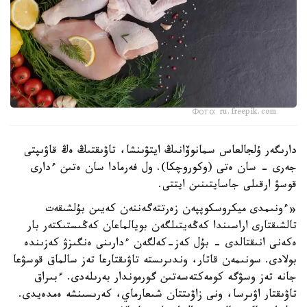
Фото: ru.freepik.com
دارىگەر ۇلجالعاس سمانوۆانىڭ ايتۋىنشا، تاۋىقتىڭ ەڭ قاۋىپتى
جەرى - سان ەتى (وكوروچكا). ول فەرمادا سان ەتىن ءدارى
قوسۋ ارقىلى جاسايتىنىن ايتتى.
«ءونىمدى ميكروسكوپپەن زەرتتەگەننەن كەيىن بۇلشىقەت
تالشىقتارى اراسىندا كەڭەيتىلگەن بويالماعان كەڭىستىكتەر بار
ەكەنى انىقتالدى - بۇل كەز-كەلگەن ءدارىنى ەنگىزۋ كەزىندە
بولادى. سونىمەن قاتار، وندىرىستە تاۋىقتارعا تەز سالماق قوسۋعا
جانە تەز وسۋگە كومەكتەسەتىن گورموندار بەرىلەدى. ءبىراق
تاۋىقتار اۋىرسا، ونى زاۋىتتان شىعارماي، كەرىسىنشە ەمدەيدى.