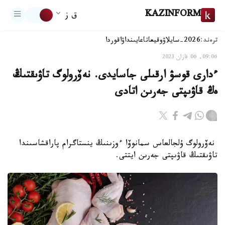
KAZINFORM
ق ز
ترەند:
2026-سايلاۋ
وقيعا
تاعايىنداۋ
اقوردا
09:06, 06 قازان 2023
ءدارى قوسۋ ارقىلى جاسايدى. نەۆرولوگ تاۋىقتىڭ
ەڭ قاۋىپتى جەرىن اتادى
نەۆرولوگ ۇلجالعاس سمانوۆا ءوزىنىڭ ينستاگرام پاراقشاسىندا
تاۋىقتىڭ قاۋىپتى جەرىن ايتتى.