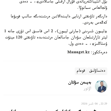
بۇل انتيباكتەريالدى قۇرال ارقىلى جاسالادى»، - دەدى
ۇلجالعاس سمانوۆا.
دارىگەر تاۋىقتى ارنايى دايىندالاتىن ەرىتىندىگە سالىپ قويۋعا
كەڭەس بەردى.
«ليمون شىرىنى (جارتى ليمون)، 2 اس قاسىق اس تۇزى جانە 1
ليتر تازارتىلعان سۋدان جاسالعان ەرتىندىدە تاۋىقتى 120 مينۋت
ۇستاڭىز»، - دەدى ول.
دەرەككوز: Massaget.kz
دەنساۋلىق
قوعام
بەيسەن سۇلتان
اۆتور
22:29, 06 تامىز 2026