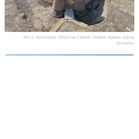
Фото: Қызылорда облыстық тарихи-мәдени мұраны қорғау
орталығы
Фото: Қызылорда облыстық тарихи-мәдени мұраны қорғау