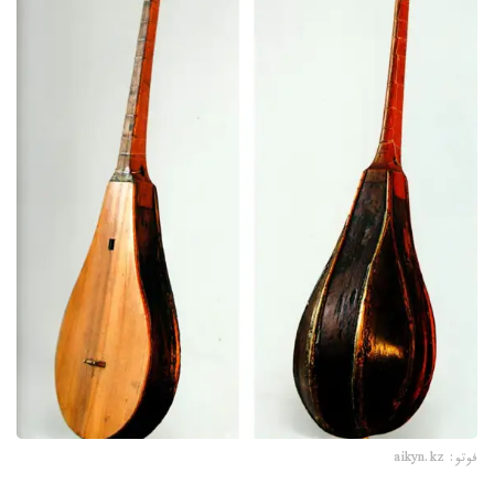
فوتو: aikyn.kz