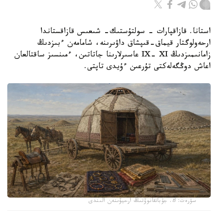
استانا. قازاقپارات - سولتۇستىك- شىعىس قازاقستاندا
ارحەولوگتار قيماق-قىپشاق داۋىرىنە، شامامەن ءبىزدىڭ
زامانىمىزدىڭ IX- XI عاسىرلارىنا جاتاتىن، ءمىنسىز ساقتالعان
اعاش دوڭگەلەكتى تۇرعىن ءۇيدى تاپتى.
سۋرەت: ك. جۇباتقانوۆتىڭ ارحيۆىنەن الىندى