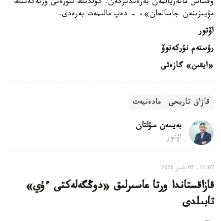
ۇقساس ماتەريالمەن بەزەندىرگەن. گۇلدىڭ سۋرەتى ورتەكەنىڭ
مۇيىزىنەن جاسالعان»، - دەپ مالىمەت بەرەدى.
اۆتور
رۇستەم نۇركەنوۆ
«ايقىن» گازەتى
قازاق تاريحى
مادەنيەت
بەيسەن سۇلتان
اۆتور
11:07, 05 تامىز 2026
قازاقستاندا ورتا عاسىرلىق «دوڭگەلەكتى ءۇي»
تابىلدى