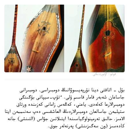
فوتو: اۆتوردىكى
بۇل - اتاقتى دينا نۇرپەيىسوۆانىڭ دومبىراسى. دومبىرانى
جاساعان شەبەر قامار قاسىم ۇلى. ءتۇپ-سيپاتى بۇگىنگى
دومبىرالارعا كەلەدى. ياعني، كەڭەس زامانى كەزىندە ورتاق
ستيلمەن جاسالعان دومبىرالاردىڭ العاشقىسى دەپ سەنىممەن ايتا
الامىز. حالىق تەرمينولوگياسىندا ايتىلاتىن جۋاس (التىنشى) جانە
كادەسىز (ون سەگىزىنشى) پەرنەلەر جوق.