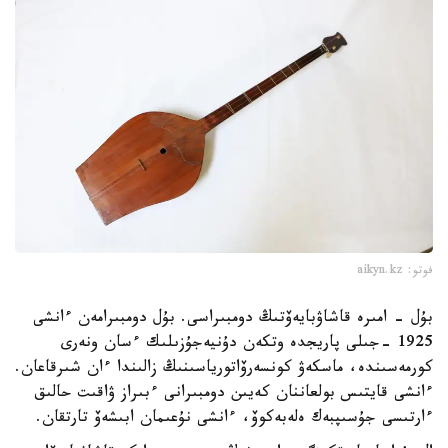
فوتو: aikyn.kz
بۇل - امىرە قاشاۋبايەۆتىڭ دومبىراسى. بۇل دومبىرامەن ءانشى
1925 -جىلى پاريجدە وتكەن دۇنيەجۇزىلىك ءسان ونەرى
كورمەسىندە، ماسكەۋ كونسەرۆاتورياسىنىڭ زالىندا ءان شىرقاعان.
ءانشى قايتىس بولعاننان كەيىن دومبىرانى ءبىراز ۋاقىت حالىق
ءارتىسى جۇسىپبەك ەلەبەكوۆ، ءانشى نۇعىمان ابىشەۆ تارتقان.