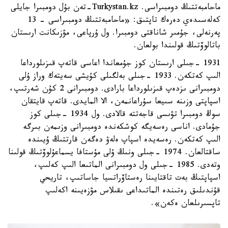
ماحامبەتتىڭ دومبىراسى. Turkystan.kz-تەن بۇل دومبىرا جايلى
كەلەسىدەي دەرەك تاپتىق: «ماحامبەتتىڭ دومبىراسى - 13
پەرنەلى، جۇمىر شاناقتى دومبىرا. ول ۇرپاعى، مۋزىكانت ارىستان
باتالوۆتىڭ قولىندا بولعان.
1931 -جىلى ارىستان كوز جۇمعاندا اعاسى قاتەپ قىزىلورداعا
الىپ كەتكەن. 1933 -جىلى بەلگىلى كۇيشى سەيتەك وراز ۇلى
دومبىرانى ىزدەپ قىزىلورداعا بارادى. دومبىرانى 2 كۇن شەرتىپ،
اسپاپتى وزىنە سىيعا سۇراعانمەن، الا المايدى. قاتەپ قايتقان
سوڭ دومبىرا تۋىسى قاجەتتە قالادى. ول 1934 -جىلى كوز
جۇمادى. اناسى رەسەيگە كوشكەندە دومبىرانى وزىمەن بىرگە
الىپ كەتكەن. رەسەيدە اسپاپ ەلەۋ دەگەن قارتتىڭ ۇيىندە
ساقتالعان. 1974 -جىلى ونىڭ ۇلى مۇستافا يسماعۇلوۆتىڭ قولىنا
وتەدى. 1985 -جىلى ول دومبىرانى الماتىعا الىپ كەلىپ،
اسپاپتىڭ بەت تاقتايىنا رەستاۆراتسيا جاساتىپ، تاريحي
قۇندىلىق رەتىندە الماتىداعى ىقىلاس مۋزەيىنە اكەلىپ
تاپسىرىلعان ەكەن».