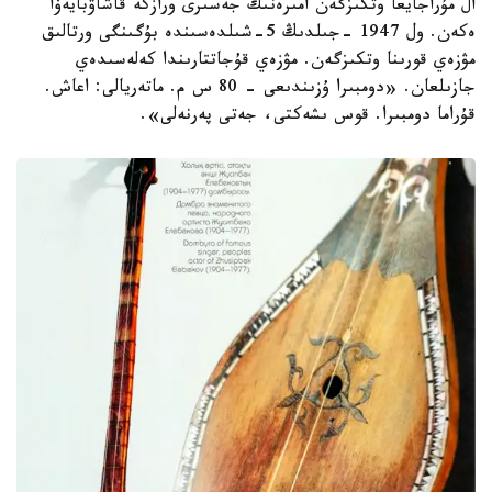
ال مۇراجايعا وتكىزگەن امىرەنىڭ جەسىرى ورازكە قاشاۋبايەۆا
ەكەن. ول 1947 -جىلدىڭ 5-شىلدەسىندە بۇگىنگى ورتالىق
مۋزەي قورىنا وتكىزگەن. مۋزەي قۇجاتتارىندا كەلەسىدەي
جازىلعان. «دومبىرا ۇزىندىعى - 80 س م. ماتەريالى: اعاش.
قۇراما دومبىرا. قوس ىشەكتى، جەتى پەرنەلى».