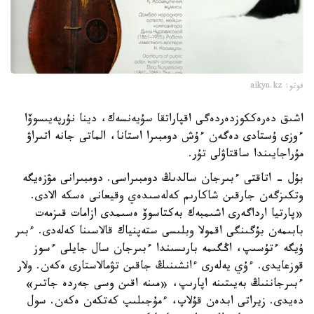
فوتو: aikyn.kz
اشىق دەرەككوزدەردەگى اقپاراتقا سۇيەنسەك، دينا نۇرپەيىسوۆا
ءوزى ۇستادى دەگەن ءۇش دومبىرا استانا، الماتى جانە اتىراۋ
مۇراجايىندا ساقتاۋلى تۇر.
بۇل - اتاقتى ءبىرجان سالدىڭ دومبىراسى. دومبىرانى مۋزەيگە
وتكىزگەن جارقىن شاكارىم كەلەسىدەي وقيعانى ەسكە الادى.
«پارتيا ارداگەرى اشىمبەك بەكتاسوۆ ەسىمدى ازامات قىزمەت
بابىمەن بۇگىنگى اقمولا وبلىسى ستەپنياك قالاسىنا كەلەدى. ءبىر
ۇيگە ءتۇسىپ، اڭگىمە بارىسىندا ءبىرجان سال جايلى ءسوز
قوزعايدى. ءۇي يەلەرى ءانشىنىڭ جاقىن تۋمالاستارى ەكەن. ولار
ءبىرجاننىڭ بەيىتىنە اپارىپ، «مىنە اقىن وسى جەردە جاتىر»
دەيدى. زيراتى ابدەن قۇلاپ، ءمۇجىلىپ كەتكەن ەكەن. سول