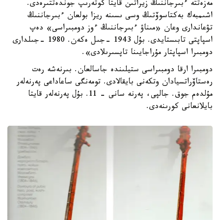
مەزەتتە ءبىرجاننىڭ زيراتىن قايتا كوتەرىپ جوندەتتىرەدى.
اشىمبەك بەكتاسوۆتىڭ وسى ىسىنە ريزا بولعان ءبىرجاننىڭ
تۋعاندارى وعان «مىناۋ ءبىرجاننىڭ ءوز دومبىراسى» دەپ
اسپاپتى تابىستايدى. بۇل 1943 -جىل ەكەن. 1980 -جىلدارى
دومبىرا اسپاپتار مۇراجايىنا تاپسىرىلادى».
دومبىرا ارقا دومبىراسى ستيلىندە جاسالعان. بىرنەشە رەت
رەستاۆراتسيادان وتكەنى بايقالادى. تومەنگى ساعاداعى پەرنەلەر
مۇلدەم جوق. جالپى، پەرنە سانى - 11. بۇل پەرنەلەر قايتا
بايلانعانى كورىنەدى.