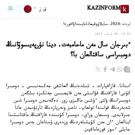
KAZINFORM
ق ز
ترەند:
2026-سايلاۋ
وقيعا
تاعايىنداۋ
اقوردا
14:10, 09 شىلدە 2024
ءبىرجان سال مەن ماحامبەت، دينا نۇرپەيىسوۆانىڭ
دومبىراسى ساقتالعان با؟
استانا. قازاقپارات - شىلدەنىڭ العاشقى جەكسەنبىسى - دومبىرا
كۇنى! قازاقتىڭ قۋانىشى مەن قايعىسىن جەتكىزە بىلگەن
دومبىرانىڭ ۇلتى ءۇشىن ماڭىزى زور. دەگەنمەن دومبىرا شىن
شەبەردىڭ قولىندا تولعاپ، ناعىز ونەرپازدىڭ تارتۋىمەن عانا
جىرلايدى. وسىعان وراي، دومبىرا كۇنىندە قازاقتىڭ ماقتانىشىنا
اينالعان ءان مەن كۇيشىلەردىڭ وزدەرى ۇستاعان بەس دومبىرا
جايلى ءسوز قوزعاماقپىز.