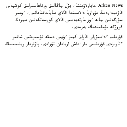
Arkeo News حابارلاۋىنشا، بۇل جاڭالىق ورتاعاسىرلىق كوشپەلى
قاۋىمداردىڭ ەۋرازيا دالاسىندا قالاي ساياحاتتاعانىن، ءومىر
سۇرگەنىن جانە ءوز مارتەبەسىن قالاي كورسەتكەنىن سيرەك
كورۋگە مۇمكىندىك بەرەدى.
قۇرىلىم ءداستۇرلى قازاق كيىز ءۇيىن ەسكە تۇسىرەتىن شاتىر
ءتارىزدى قۇرىلىمى بار اعاش اربادان تۇرادى. پاۆلودار وبلىسىنىڭ
بيلىگى بۇل ولجانىڭ قازاقستاندا دا، كەڭ دالا ايماعىنىڭ باسقا
جەرلەرىندە دە بەلگىلى ارحەولوگيالىق انالوگتارى جوق ەكەنىن
مالىمدەدى.
وسى ۋاقىتقا دەيىن ۇقساس جىلجىمالى تۇرعىن ۇيلەر نەگىزىنەن
جازباشا دەرەكتەر مەن سحەمالىق تاريحي بەينەلەردەن بەلگىلى
بولدى. جىلجىمالى تۇرعىن ءۇي پاۆلودار قالاسىنىڭ ماڭىنداعى
كەنجەكول اۋىلدىق وكرۋگىندەگى بايدالا جەرلەۋ كەشەنىنەن
تابىلدى. بۇل جەردەگى ارحەولوگيالىق زەرتتەۋلەردى 20
-جىلدان استام ۋاقىت بويى قازاقستاندىق ارحەولوگ تيمۋر
سماعۇلوۆ باسقارىپ كەلەدى.