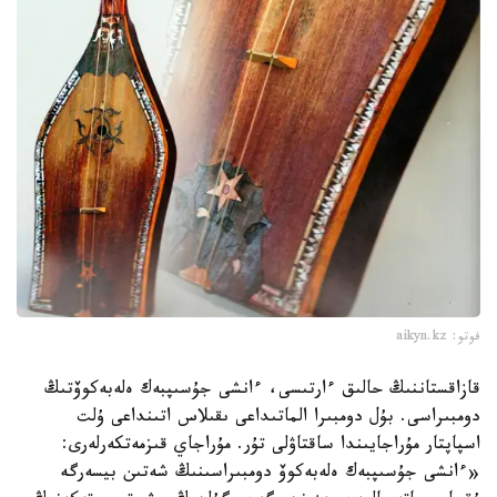
فوتو: aikyn.kz
قازاقستاننىڭ حالىق ءارتىسى، ءانشى جۇسىپبەك ەلەبەكوۆتىڭ
دومبىراسى. بۇل دومبىرا الماتىداعى ىقىلاس اتىنداعى ۇلت
اسپاپتار مۇراجايىندا ساقتاۋلى تۇر. مۇراجاي قىزمەتكەرلەرى:
«ءانشى جۇسىپبەك ەلەبەكوۆ دومبىراسىنىڭ شەتىن بيسەرگە