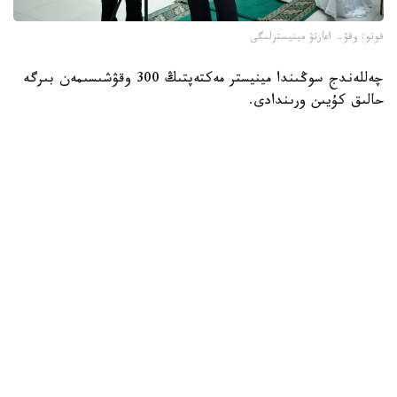
فوتو: وقۋ- اعارتۋ مينيسترلىگى
چەللەندج سوڭىندا مينيستر مەكتەپتىڭ 300 وقۋشىسىمەن بىرگە
حالىق كۇيىن ورىندادى.