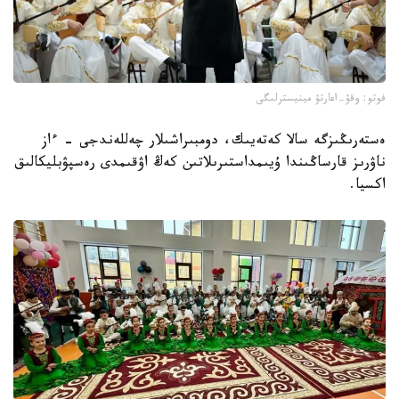
فوتو: وقۋ-اعارتۋ مينيسترلىگى
ەستەرىڭىزگە سالا كەتەيىك، دومبىراشىلار چەللەندجى - ءاز
ناۋرىز قارساڭىندا ۇيىمداستىرىلاتىن كەڭ اۋقىمدى رەسپۋبليكالىق
اكسيا.