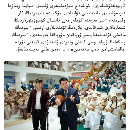
تاربيەلەنۋشىلەرى، كوللەدج ستۋدەنتتەرى ۇلتتىق اسپاپتا ويناۋعا
قىزىعۋشىلىق تانىتاتىنى قۋانتادى. بۇگىندە ەلىمىزدىڭ ءار
وڭىرىندە ءبىر مەزەتتە كۇيلەر مەن تانىمال كومپوزيتورلاردىڭ
شىعارمالارى شىرقالدى. ولاردىڭ تۋىندىلارى ارقىلى ءبىزدىڭ
مادەني قۇندىلىقتارىمىز ۇرپاقتان-ۇرپاققا بەرىلەدى. ءبىزدىڭ
وسكەلەڭ ۇرپاق وسى كيەلى ونەردى ۇلىقتاۋدى لايىقتى تۇردە
جالعاستىرادى دەپ سەنەمىن»، - دەدى عاني بەيسەمبايەۆ.