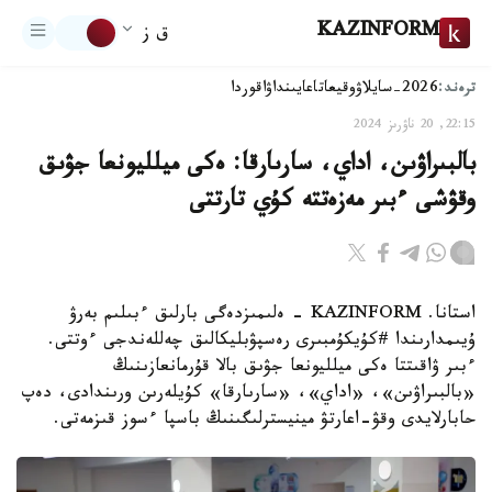
KAZINFORM
ق ز
ترەند:
2026-سايلاۋ
وقيعا
تاعايىنداۋ
اقوردا
22:15, 20 ناۋرىز 2024
بالبىراۋىن، اداي، سارىارقا: ەكى ميلليونعا جۋىق
وقۋشى ءبىر مەزەتتە كۇي تارتتى
استانا. KAZINFORM - ەلىمىزدەگى بارلىق ءبىلىم بەرۋ
ۇيىمدارىندا #كۇيكۇمبىرى رەسپۋبليكالىق چەللەندجى ءوتتى.
ءبىر ۋاقىتتا ەكى ميلليونعا جۋىق بالا قۇرمانعازىنىڭ
«بالبىراۋىن»، «اداي»، «سارىارقا» كۇيلەرىن ورىندادى، دەپ
حابارلايدى وقۋ-اعارتۋ مينيسترلىگىنىڭ باسپا ءسوز قىزمەتى.