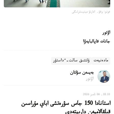
فوتو: وقۋ- اعارتۋ مينيسترلىگى
اۆتور
جانات قاپالبايەۆا
مادەنيەت
ۇلتتىق سالت-ءداستۇر
بەيسەن سۇلتان
اۆتور
18:10, 06 تامىز 2026
استانادا 150 جاس سۋرەتشى اباي مۇراسىن
قىلقالاممەن دارىپتەدى