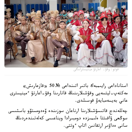
فوتو: وقۋ- اعارتۋ مينيسترلىگى
استاناداعى رايىمبەك باتىر اتىنداعى № 50 «قازعارىش»
مەكتەپ-ليتسەيى وقۋشىلارىنىڭ قاتارىنا وقۋ-اعارتۋ ءمينيسترى
عاني بەيسەمبايەۆ قوسىلدى.
چەللەندج قاتىسۋشىلارىنا ارناعان سوزىندە ۆەدومستۆو باسشىسى
سوڭعى ۋاقىتتا ەلىمىزدە دومبىرادا ويناعىسى كەلەتىندەردىڭ
سانى ەداۋىر ارتقانىن اتاپ ءوتتى.