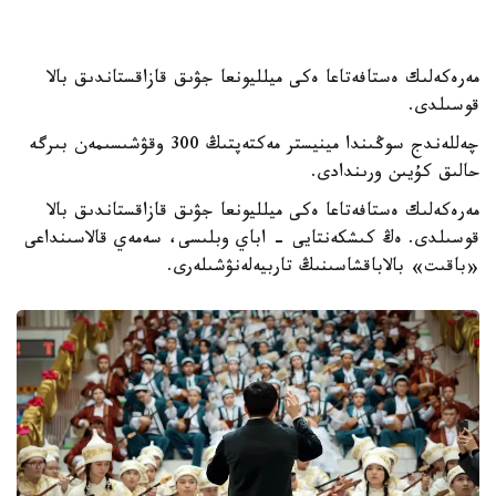
مەرەكەلىك ەستافەتاعا ەكى ميلليونعا جۋىق قازاقستاندىق بالا
قوسىلدى.
چەللەندج سوڭىندا مينيستر مەكتەپتىڭ 300 وقۋشىسىمەن بىرگە
حالىق كۇيىن ورىندادى.
مەرەكەلىك ەستافەتاعا ەكى ميلليونعا جۋىق قازاقستاندىق بالا
قوسىلدى. ەڭ كىشكەنتايى - اباي وبلىسى، سەمەي قالاسىنداعى
«باقىت» بالاباقشاسىنىڭ تاربيەلەنۋشىلەرى.