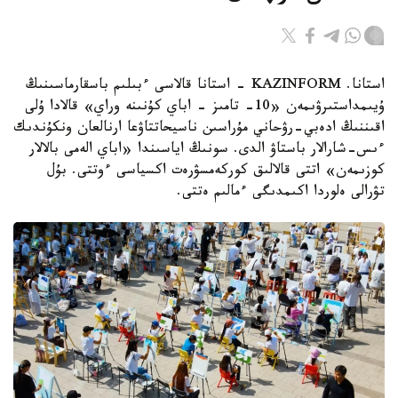
استانا. KAZINFORM - استانا قالاسى ءبىلىم باسقارماسىنىڭ
ۇيىمداستىرۋىمەن «10- تامىز - اباي كۇنىنە وراي» قالادا ۇلى
اقىننىڭ ادەبي-رۋحاني مۇراسىن ناسيحاتتاۋعا ارنالعان ونكۇندىك
ءىس-شارالار باستاۋ الدى. سونىڭ اياسىندا «اباي الەمى بالالار
كوزىمەن» اتتى قالالىق كوركەمسۋرەت اكسياسى ءوتتى. بۇل
تۋرالى ەلوردا اكىمدىگى ءمالىم ەتتى.