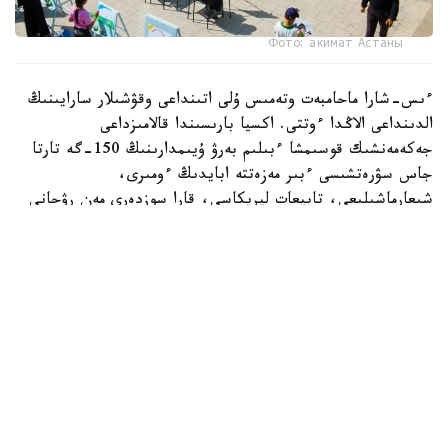
Фото: акимат Астаны
ءىس-شارا ماحامبەت وتەمىس ۇلى اتىنداعى وقۋشىلار سارايىنىڭ
الدىنداعى الاڭدا ءوتتى. اكسيا بارىسىندا قالامىزداعى
جەكەمەنشىك قوسىمشا ءبىلىم بەرۋ ۇيىمدارىنىڭ 150-گە تارتا
جاس سۋرەتشىسى ءبىر مەزەتتە ابايدىڭ ءومىرى،
شىعارماشىلىعى، تابيعات ليريكاسى، قارا سوزدەرى مەن رۋحاني
مۇراسىنان شابىت الىپ، قيالدارىن شىڭدادى. بالالار ءوز
تۋىندىلارى ارقىلى اباي الەمىن شىعارماشىلىق تۇرعىدان
بەينەلەپ، ونىڭ ۇلت رۋحانياتىنداعى ورنى مەن تاعىلىمىن سۋرەت
ونەرى ارقىلى جەتكىزە ءبىلدى.