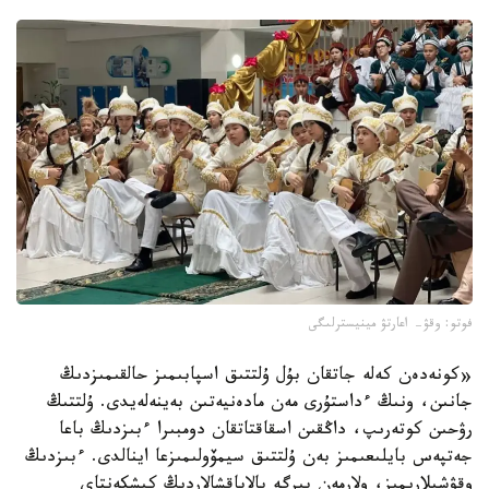
فوتو: وقۋ- اعارتۋ مينيسترلىگى
«كونەدەن كەلە جاتقان بۇل ۇلتتىق اسپابىمىز حالقىمىزدىڭ
جانىن، ونىڭ ءداستۇرى مەن مادەنيەتىن بەينەلەيدى. ۇلتتىڭ
رۋحىن كوتەرىپ، داڭقىن اسقاقتاتقان دومبىرا ءبىزدىڭ باعا
جەتپەس بايلىعىمىز بەن ۇلتتىق سيمۆولىمىزعا اينالدى. ءبىزدىڭ
وقۋشىلارىمىز، ولارمەن بىرگە بالاباقشالاردىڭ كىشكەنتاي