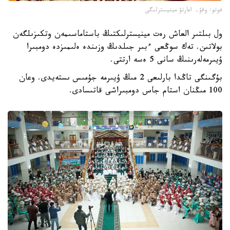
فوتو: وقۋ- اعارتۋ مينيسترلىگى
ول بىلتىر العاش رەت مينيسترلىكتىڭ باستاماسىمەن وتكىزىلگەن
بولاتىن. تەك سوڭعى ءبىر جىلدىڭ وزىندە ەلىمىزدە دومبىرا
ۇيىرمەلەرىنىڭ سانى 5 ەسە ارتتى.
بۇگىنگى تاڭدا بارلىعى 2 مىڭ ۇيىرمە جۇمىس ىستەيدى. وعان
100 مىڭنان استام جاس دومبىراشى قاتىسادى.