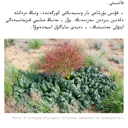
قاتىستى.
- قۋىس بۇرشاعى بار وسىمدىكتى كورگەندە، ونىڭ ەرەكشە
ەكەنىن بىردەن سەزىندىك. بۇل - مەنىڭ عىلىمي قىزمەتىمدەگى
ايتۋلى جەتىستىك، - دەيدى ساياگۇل احمەدەنوۆا.
Фото: В.Татищев атындағы Астрахан мемлекеттік университеті