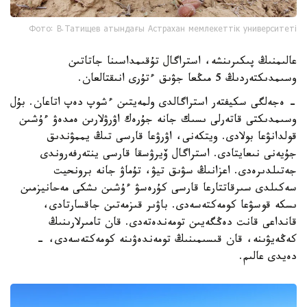
Фото: В.Татищев атындағы Астрахан мемлекеттік университеті
عالىمنىڭ پىكىرىنشە، استراگال تۇقىمداسىنا جاتاتىن
وسىمدىكتەردىڭ 5 مىڭعا جۋىق ءتۇرى انىقتالعان.
- ەجەلگى سكيفتەر استراگالدى ولمەيتىن ءشوپ دەپ اتاعان. بۇل
وسىمدىكتى قاتەرلى ىسىك جانە جۇرەك اۋرۋلارىن ەمدەۋ ءۇشىن
قولدانۋعا بولادى. ويتكەنى، اۋرۋعا قارسى تىڭ يممۋندىق
جۇيەنى نىعايتادى. استراگال ۆيرۋسقا قارسى ينتەرفەروندى
جەتىلدىرەدى. اعزانىڭ سۋىق تيۋ، تۇماۋ جانە برونحيت
سەكىلدى سىرقاتتارعا قارسى كۇرەسۋ ءۇشىن ىشكى مەحانيزمىن
ىسكە قوسۋعا كومەكتەسەدى. باۋىر قىزمەتىن جاقسارتادى،
قانداعى قانت دەڭگەيىن تومەندەتەدى. قان تامىرلارىنىڭ
كەڭەيۋىنە، قان قىسىمىنىڭ تومەندەۋىنە كومەكتەسەدى، -
دەيدى عالىم.