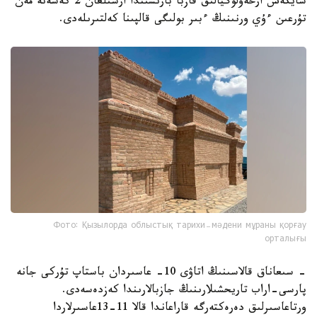
سايكەس ارحەولوگيالىق قازبا بارىسىندا ارشىلعان 2 كەسەنە مەن
تۇرعىن ءۇي ورنىنىڭ ءبىر بولىگى قالپىنا كەلتىرىلەدى.
Фото: Қызылорда облыстық тарихи-мәдени мұраны қорғау
орталығы
- سىعاناق قالاسىنىڭ اتاۋى 10- عاسىردان باستاپ تۇركى جانە
پارسى-اراب تاريحشىلارىنىڭ جازبالارىندا كەزدەسەدى.
ورتاعاسىرلىق دەرەكتەرگە قاراعاندا قالا 11-13عاسىرلاردا