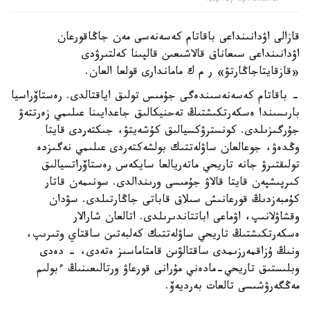
قازالى اۋدانىنداعى باقاتام كەسەنەسى مەن جاڭاقورعان
اۋدانىنداعى سىعاناق قالاشىعىن قالپىنا كەلتىرۋدى
«قازقايتاجاڭارتۋ» ر م ك ماماندارى قولعا العان.
- باقاتام كەسەنەسىندەگى جۇمىس تولىق اياقتالدى. رەستاۆراسيا
بارىسىندا ەسكەرتكىشتىڭ تەحنيكالىق جاعدايىنا عىلىمي زەرتتەۋ
جۇرگىزىلدى. كونسترۋكسيالىق كۇشەيتۋ، جىكتەردى قايتا
وڭدەۋ، جوعالعان ساۋلەتتىك بولشەكتەردى عىلىمي نەگىزدە
تولىقتىرۋ جانە تاريحي ماتەريالعا سايكەس رەستاۆراتسيالىق
كىرپىشپەن قايتا قالاۋ جۇمىسى ورىندالدى. سونىمەن قاتار
كۇمبەزدىڭ قورعانىش سىلاق قاباتى جاڭارتىلدى. سۋدان
وقشاۋلانىپ، اۋماعى اباتتاندىرىلدى. اتالعان شارالار
ەسكەرتكىشتىڭ تاريحي ساۋلەتتىك كەلبەتىن ساقتاي وتىرىپ،
ونىڭ ۇزاقمەرزىمدى ساقتالۋىن قامتاماسىز ەتەدى، - دەدى
وبلىستىق تاريحي-مادەني مۇرانى قورعاۋ ورتالىعىنىڭ ءبولىم
مەڭگەرۋشىسى تالعات بەرديەۆ.