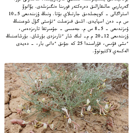
گەرباريي حالىقارالىق دەرەكتەر قورىنا ەنگىزىلدى. يۆانوۆ
استراگالى - كوپجىلدىق جارتىلاي بۇتا. ونىڭ ۇزىندىعى 5-10
س م- دەن اسپايدى. اشىق قىزعىلت ءتۇستى گۇل شوعىنىڭ
ۇىزندىعى - 5-8 س م. جەمىسى - جۇمىرتقا تارىزدەس،
ۇزىندىعى 12-20 م م- لىك شار ءتارىزدى بۇرشاق. بۇرشاعىنىڭ
ءىشى قۋىس، قۇرامىندا 25 كە جۋىق ءدانى بار، - دەيدى
الەكسەي لاكتيونوۆ.