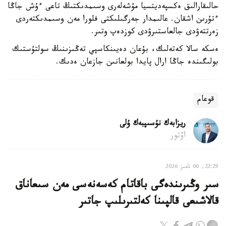
حالىقارالىق ەكسپەديتسيا مۇشەلەرى وسىمدىكتىڭ تاعى ءۇش جاڭا
ءتۇرىن اشقان. عالىمدار جەرگىلىكتى فلورا مەن وسىمدىكتەردى
زەرتتەۋدى جالعاستىرۋدى كوزدەپ وتىر.
ەسكە سالا كەتەلىك، بۇعان دەيىنكاسپي تەڭىزىنىڭ سولتۇستىك
بولىگىندە جاڭا ارال پايدا بولعانىن جازعان ەدىك.
قوعام
ريزابەك نۇسىپبەك ۇلى
اۆتور
22:29, 06 تامىز 2026
سىر وڭىرىندەگى باقاتام كەسەنەسى مەن سىعاناق
قالاشىعى قالپىنا كەلتىرىلىپ جاتىر