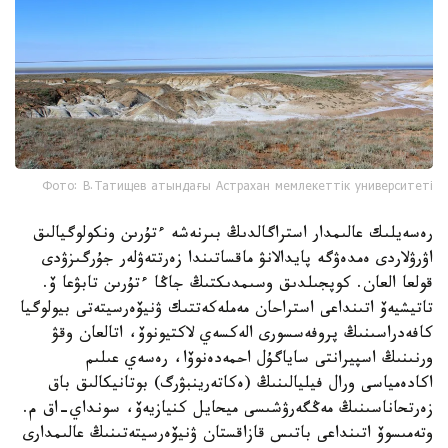
Фото: В.Татищев атындағы Астрахан мемлекеттік университеті
رەسەيلىك عالىمدار استراگالدىڭ بىرنەشە ءتۇرىن ونكولوگيالىق
اۋرۋلاردى ەمدەۋگە پايدالانۋ ماقساتىندا زەرتتەۋلەر جۇرگىزۋدى
قولعا العان. كوپجىلدىق وسىمدىكتىڭ جاڭا ءتۇرىن تابۋعا ۆ.
تاتيشيەۆ اتىنداعى استراحان مەملەكەتتىك ۋنيۆەرسيتەتى بيولوگيا
كافەدراسىنىڭ پروفەسسورى الەكسەي لاكتيونوۆ، اتالعان وقۋ
ورنىنىڭ اسپيرانتى ساياگۇل احمەدەنوۆا، رەسەي عىلىم
اكادەمياسى ورال فيليالىنىڭ (ەكاتەرينبۋرگ) بوتانيكالىق باق
زەرتحاناسىنىڭ مەڭگەرۋشىسى ميحايل كنيازيەۆ، سونداي-اق م.
وتەمىسوۆ اتىنداعى باتىس قازاقستان ۋنيۆەرسيتەتىنىڭ عالىمدارى