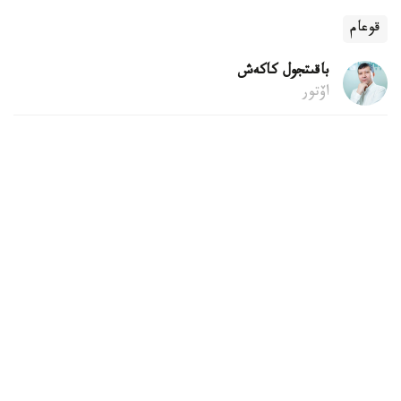
قوعام
باقىتجول كاكەش
اۆتور
22:04, 06 تامىز 2026
قۇرىلىس قالدىقتارىن قوقىس جاشىگىنە تاستاۋعا
بولا ما
استانا. KAZINFORM - پاتەردى جوندەۋ كەزىندە شىققان
قۇرىلىس قالدىقتارىن اۋلاداعى قوقىس جاشىكتەرىنە تاستاۋ زاڭ
تالاپتارىنا قايشى كەلەدى. زاڭگەر باقتيار كارىم مۇنداي
قالدىقتاردى قالاي دۇرىس شىعارۋ كەرەگىن جانە تالاپتى
بۇزعاندارعا قانداي جاۋاپكەرشىلىك قاراستىرىلعانىن Jibek Joly