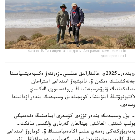
Фото: В.Татищев атындағы Астрахан мемлекеттік
университеті
«يندەر-2025» حالىقارالىق عىلىمي-زەرتتەۋ ەكسپەديتسياسىنا
جەتەكشىلىك ەتكەن ۆ. تاتيشيەۆ اتىنداعى استراحان
مەملەكەتتىك ۋنيۆەرسيتەتىنىڭ پروفەسسورى الەكسەي
لاكتيونوۆتىڭ ايتۋىنشا، كوپجىلدىق وسىمدىك يندەر اۋدانىندا
وسەدى.
- بۇل وسىمدىك يندەر تۇزدى كۇمبەزى ايماعىنىڭ ەندەميگى
بولىپ شىقتى. العاشقى جينالعان گەرباري ۇلگىسى سانكت-
پەتەربۋرگتەگى رەسەي عىلىم اكادەمياسىنىڭ ۆ. كوماروۆ اتىنداعى
بوتانيكالىق ينستيتۋتىندا عىلىمي گەربارييىندە ساقتاۋلى تۇر.