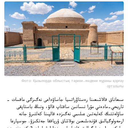
Фото: Қызылорда облыстық тарихи-мәдени мұраны қорғау
орталығы
سىعاناق قالاشىعىنا رەستاۆراتسيا جاساۋداعى نەگىزگى ماقسات -
تاريحي-مادەني مۇرا نىسانىن ساقتاپ قالۋ، ونىڭ باستاپقى
ساۋلەتتىك كەلبەتىن عىلىمي نەگىزدە قالپىنا كەلتىرۋ جانە
ارحەولوگيالىق قۇندىلىعىن بولاشاق ۇرپاققا جەتكىزۋ. جوسپارعا