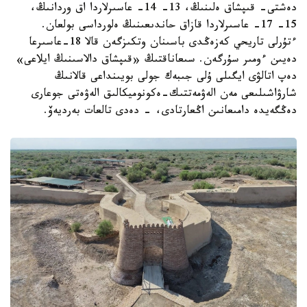
دەشتى- قىپشاق ەلىنىڭ، 13- 14- عاسىرلاردا اق وردانىڭ،
15- 17- عاسىرلاردا قازاق حاندىعىنىڭ ەلورداسى بولعان.
ءتۇرلى تاريحي كەزەڭدى باسىنان وتكىزگەن قالا 18-عاسىرعا
دەيىن ءومىر سۇرگەن. سىعاناقتىڭ «قىپشاق دالاسىنىڭ ايلاعى»
دەپ اتالۋى ايگىلى ۇلى جىبەك جولى بويىنداعى قالانىڭ
شارۋاشىلىعى مەن الەۋمەتتىك-ەكونوميكالىق الەۋەتى جوعارى
دەڭگەيدە دامىعانىن اڭعارتادى، - دەدى تالعات بەرديەۆ.