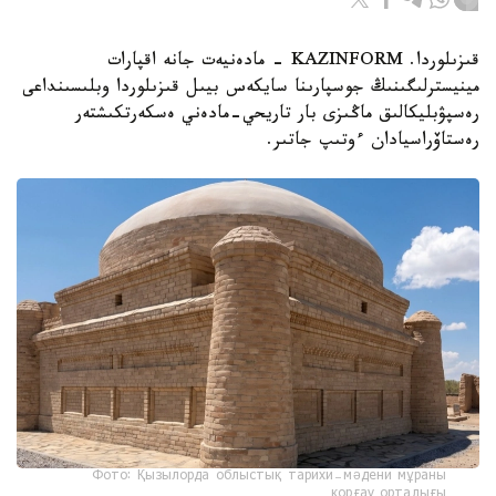
قىزىلوردا. KAZINFORM - مادەنيەت جانە اقپارات
مينيسترلىگىنىڭ جوسپارىنا سايكەس بيىل قىزىلوردا وبلىسىنداعى
رەسپۋبليكالىق ماڭىزى بار تاريحي-مادەني ەسكەرتكىشتەر
رەستاۆراسيادان ءوتىپ جاتىر.
Фото: Қызылорда облыстық тарихи-мәдени мұраны
қорғау орталығы