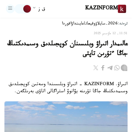
KAZINFORM
ق ز
ترەند:
2026-سايلاۋ
وقيعا
تاعايىنداۋ
اقوردا
11:51, 12 ماۋسىم 2025
عالىمدار اتىراۋ وبلىسىنان كوپجىلدىق وسىمدىكتىڭ
جاڭا ءتۇرىن تاپتى
اتىراۋ. KAZINFORM - اتىراۋ وبلىسىندا وسەتىن كوپجىلدىق
وسىمدىكتىڭ جاڭا تۇرىنە يۆانوۆ استراگالى اتاۋى بەرىلگەن.