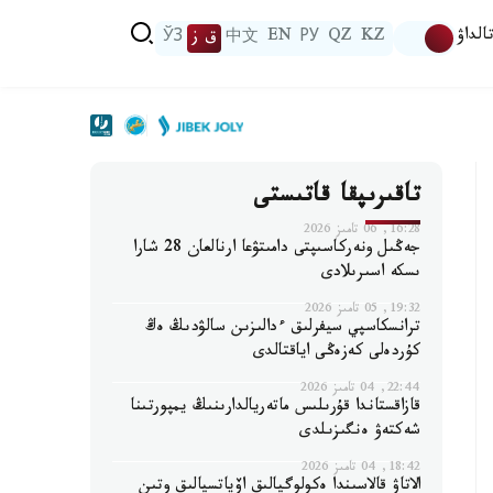
الداۋ
KZ
QZ
РУ
EN
中文
ق ز
ЎЗ
تاقىرىپقا قاتىستى
16:28, 06 تامىز 2026
جەڭىل ونەركاسىپتى دامىتۋعا ارنالعان 28 شارا
ىسكە اسىرىلادى
19:32, 05 تامىز 2026
ترانسكاسپي سيفرلىق ءدالىزىن سالۋدىڭ ەڭ
كۇردەلى كەزەڭى اياقتالدى
22:44, 04 تامىز 2026
قازاقستاندا قۇرىلىس ماتەريالدارىنىڭ يمپورتىنا
شەكتەۋ ەنگىزىلدى
18:42, 04 تامىز 2026
الاتاۋ قالاسىندا ەكولوگيالىق اۆياتسيالىق وتىن