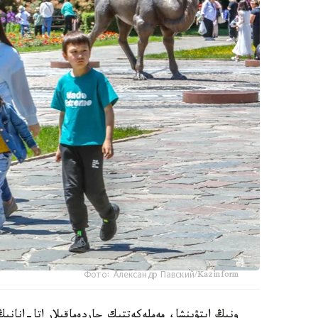
Фото: Александр Павский/Kazinform
ونىڭ ايتۋىنشا، مەملەكەتتىك جاردەماقىلار اتا-انانىڭ