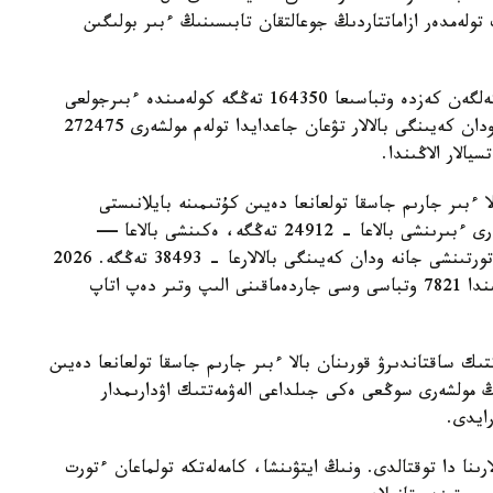
 تولەمدەر ازاماتتاردىڭ جوعالتقان تابىسىنىڭ ءبىر بولىگىن
- ءبىرىنشى، ەكىنشى جانە ءۇشىنشى بالا دۇنيەگە كەلگەن كەزدە وتباسىعا 164350 تەڭگە كولەمىندە ءبىرجولعى
مەملەكەتتىك جاردەماقى تولەنەدى. ءتورتىنشى جانە ودان كەيىنگى بالالار تۋعان جاعدايدا تولەم مولشەرى 272475
الار الاڭىندا.
ا ءبىر جارىم جاسقا تولعانعا دەيىن كۇتىمىنە بايلانىستى
مەملەكەتتىك جاردەماقى بەرىلەدى. بيىل ونىڭ مولشەرى ءبىرىنشى بالاعا - 24912 تەڭگە، ەكىنشى بالاعا —
29454 تەڭگە، ءۇشىنشى بالاعا - 33952 تەڭگە، ءتورتىنشى جانە ودان كەيىنگى بالالارعا - 38493 تەڭگە. 2026
-جىلعى 1- تامىزداعى جاعداي بويىنشا استانا قالاسىندا 7821 وتباسى وسى جاردەماقىنى الىپ وتىر دەپ اتاپ
تىك ساقتاندىرۋ قورىنان بالا ءبىر جارىم جاسقا تولعانعا دەيىن
ىڭ مولشەرى سوڭعى ەكى جىلداعى الەۋمەتتىك اۋدارىمدار
لارىنا دا توقتالدى. ونىڭ ايتۋىنشا، كامەلەتكە تولماعان ءتورت