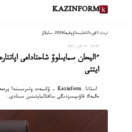
KAZINFORM
ترەند:
اقوردا
تاعايىنداۋ
وقيعا
2026-سايلاۋ
10:56, 31 قازان 2023
ءاليحان سمايىلوۆ شاحتاداعى اپاتتار
ايتتى
استانا. Kazinform - ۇكىمەت وتىرىس
ەڭبەك قاۋىپسىزدىگى ساقتالمايتىنىن سىنادى.