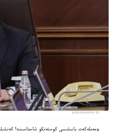
primeminister.kz
«مەملەكەت باسشىسى كوستەنكو شاحتاسىندا كەنشىلەرد