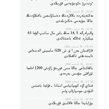
ءوندىرۋ ەكوجۇيەسى قۇرىلادى
22:30, 31 شىلدە 2026
مەكتەپتەردە بالالاردىڭ دەنساۋلىعىن باقىلاۋدىڭ
جاڭا جۇيەسى ەنگىزىلەدى
22:05, 30 شىلدە 2026
وڭىرلەرگە 34,5 مىڭ باس مال ساتىپ الۋعا 43
ميلليارد تەڭگە باعىتتالدى
19:44, 30 شىلدە 2026
قازاقستان مەن ا ق ش G20 سامميتى الدىنداعى
دايىندىقتى تالقىلادى
18:43, 30 شىلدە 2026
بالقاشتاعى جاڭا مىس قورىتۋ زاۋىتى 1200 ادامعا
تۇراقتى جۇمىس بەرەدى
17:48, 30 شىلدە 2026
قىتاي اۋە كومپانياسى استانا -قۇلجا باعىتىن
اشۋدى جوسپارلاپ وتىر
22:44, 27 شىلدە 2026
بۋرابايدا جاڭا قالاشىق قۇرىلادى