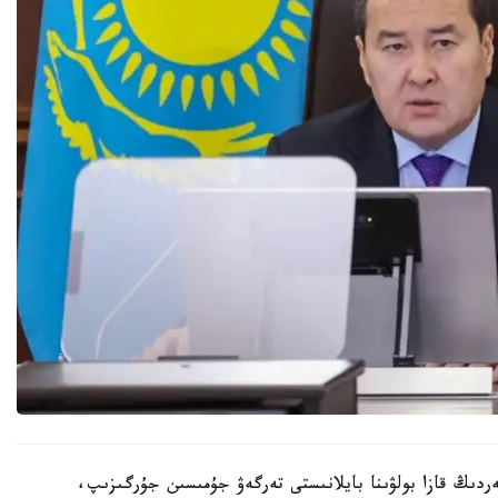
ىڭ قازا بولۋىنا بايلانىستى تەرگەۋ جۇمىسىن جۇرگىزىپ،