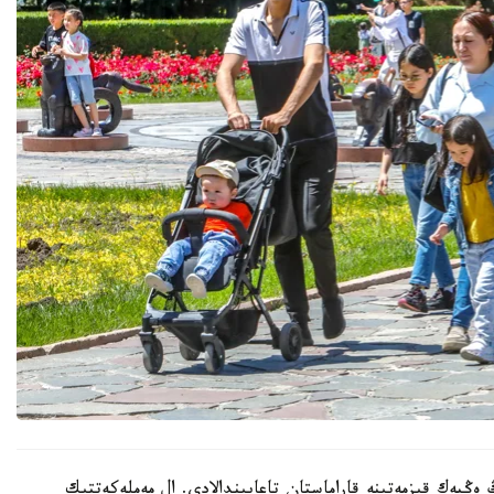
 ەڭبەك قىزمەتىنە قاراماستان تاعايىندالادى. ال مەملەكەتتىك