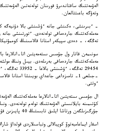
الەۋمەتتىك ساقتاندىرۋ قورىنان تولەنەتىن الەۋمەتتىك
وتەۋگە باعىتتالعان.
تەڭگە، - دەدى سپيكەر استانا قالاسىنىڭ كوممۋنيكاتسي
سونىمەن قاتار ول جۇمىس ىستەمەيتىن اتا-انالارعا بال
ءوتتى.
ال جۇمىس ىستەيتىن اتا-انالارعا مەملەكەتتىك الەۋمەت
كۇتىمىنە بايلانىستى الەۋمەتتىك تولەم تولەنەدى. ون
جۇرگىزىلگەن ورتاشا ايلىق تابىستىڭ 40 پايىزىن قۇرايدى.
اسقار ايماعامبەتوۆ كوپبالالى وتباسىلاردى قولداۋ شارا