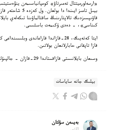
«ارسەلورميتتال تەمىرتاۋ» كومپانياسىمەن ينۆەستيتسي
بيىل تامىز ايىندا
قاۋىپسىزدىك تالاپتارىنىڭ ساقتالماۋىنا تىكەلەي باي
كىناسى»، - دەدى ۇكىمەت باسشىسى.
قازا تاپقانى حابارلانعان بولاتىن.
وسىعان بايلانىستى قازاقستاندا 29-قازان - جالپىۇلتتىق ازا تۇتۋ كۇنى بولىپ جاريالاندى.
بيلىك جانە ساياسات
بەيسەن سۇلتان