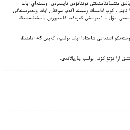
الىق ىنتىماقتاستىقتى توقتاتۋدى تاپسىردى. وسىنداي اپات
 دا بولعان. ول كەزدە 5 شاحتەر قازا تاپتى. كوپ ادامنىڭ ولىمىنە اكەپ سوققان اپات وندىرىستەگى
لانىستى. بۇل - ءبىرىنشى كەزەكتە كاسىپورىن باسشىلىعىنىڭ
ايتا كەتەيىك، 28-قازاندا قاراعاندى وبلىسىنداعى كوستەنكو اتىنداعى شاحتادا اپات بولىپ، كەيىن 45 ادامنىڭ