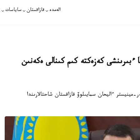
الەمدە
قازاقستان
ساياسات
ت
عا ءبىرىنشى كەزەكتە كىم كىنالى ەكەنىن
ىندا پرەمەر-مينيستر ءاليحان سمايىلوۆ قازاقستان شاحتالارىندا