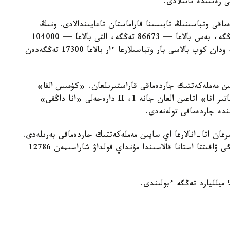
ى رەتىندە تانىلادى.
ماقى وتباسىنىڭ تابىسىنا قاراماستان تاعايىندالادى. ونىڭ
مولشەرى ءتورت بالاسى بار وتباسىلارعا — 69330 تەڭگە، بەس بالاعا — 86673 تەڭگە، التى بالاعا — 104000
تەڭگە، جەتى بالاعا — 121360 تەڭگە. سەگىز جانە ودان كوپ بالاسى بار وتباسىلارعا ءار بالاعا 17300 تەڭگەدەن
سايىن مەملەكەتتىك جاردەماقى قاراستىرىلعان. «كۇمىس القا»
يەگەرلەرىنە — 27680 تەڭگە، ال «التىن القا»، «باتىر انا» اتاعىن العان جانە 1، II دارەجەلى «انا داڭقى»
رعان اتا-انالارعا اي سايىن مەملەكەتتىك جاردەماقى بەرىلەدى.
بيىل ونىڭ مولشەرى 81871 تەڭگەنى قۇرايدى. قازىرگى ۋاقىتتا استانا قالاسىندا مۇنداي قولداۋ شاراسىمەن 12786