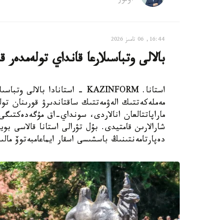
اۆتور
16:44, 06 تامىز 2026
بالالى وتباسىلارعا قانداي تولەمدەر ق
استانا. KAZINFORM - استانادا ب
مەملەكەتتىك الەۋمەتتىك ساقتاندىرۋ قورىنان تول
ماراپاتتالعان انالاردى، سونداي-اق مۇگەدەكتىگى ب
شارالارىن قامتيدى. بۇل تۋرالى استانا قالاسى بويى
دەپارتامەنتىنىڭ باسشىسى اسقار ايماعامبەتوۆ مالى