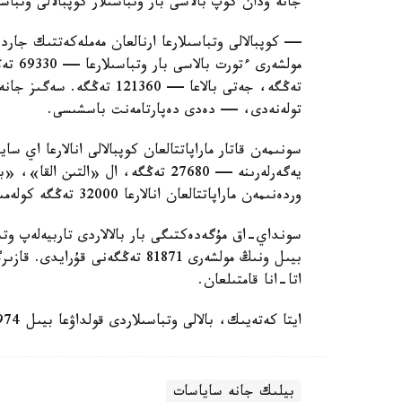
جانە ودان كوپ بالاسى بار وتباسىلار كوپبالالى وتباس
— كوپبالالى وتباسىلارعا ارنالعان مەملەكەتتىك جاردە
تولەنەدى، — دەدى دەپارتامەنت باسشىسى.
سونىمەن قاتار ماراپاتتالعان كوپبالالى انالارعا اي 
وردەنىمەن ماراپاتتالعان انالارعا 32000 تەڭگە كولەمىندە جاردەماقى تولەنەدى.
سونداي-اق مۇگەدەكتىگى بار بالالاردى تاربيەلەپ وتى
اتا-انا قامتىلعان.
ايتا كەتەيىك، بالالى وتباسىلاردى قولداۋعا بيىل 974 ميلليارد تەڭگە ءبولىندى.
بيلىك جانە ساياسات