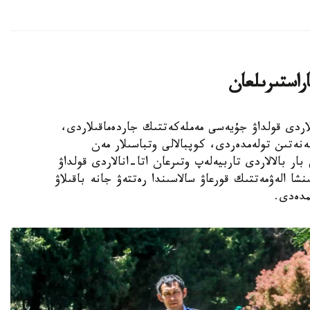
اراستىرىلعان
الالى وتباسىلاردى قولداۋ جۇيەسى مەملەكەتتىك جاردەماقىلاردى،
ەنەتىن تولەمدەردى، كوپبالالى وتباسىلار مەن
ار بالالاردى تاربيەلەپ وتىرعان اتا-انالاردى قولداۋ
نشا الەۋمەتتىك قورعاۋ سالاسىندا رەتتەۋ جانە باقىلاۋ
مدەدى.