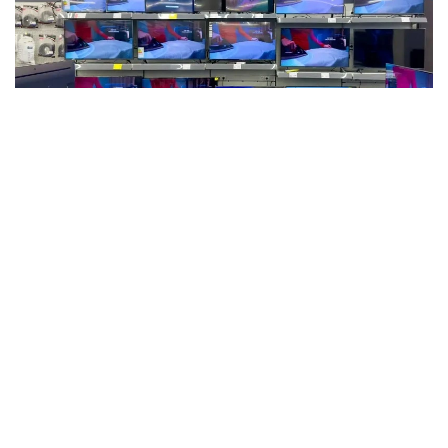
Фото: Мақсат Шағырбаев / Kazinform
2026 -جىلى قاڭتار-ماۋسىم ايلارىندا وتاندىق كاسىپورىندار
112,9 مىڭ تەلەديدار وندىرگەن. بۇل وتكەن جىلدىڭ سايكەس
كەزەڭىمەن سالىستىرعاندا، 2,9 ەسە كوپ.
سونىمەن قاتار، زەرتتەۋدە بۇل 2015 -جىلدان بەرى جىلدىڭ
العاشقى التى ايىنداعى ەڭ جوعارى كورسەتكىش ەكەنى اتاپ
وتىلگەن. دەگەنمەن، قازىرگى ءوندىرىس كولەمى وتكەن
ونجىلدىقتىڭ باسىنداعى رەكوردتىق دەڭگەيدەن ءالى دە
ايتارلىقتاي تومەن. ماسەلەن، 2013 -جىلى قازاقستاندا 580
مىڭعا جۋىق تەلەديدار شىعارىلعان بولاتىن.