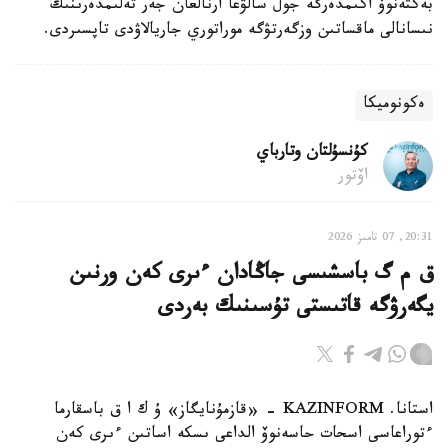
بەكتەنوۆ اكىمدەرگە جول سالۋعا ارنالعان جەر تەلىمدەرىنىڭ
نىسانالى ماقساتىن وزگەرتۋگە موراتوري جاريالاۋدى تاپسىردى.
ەكونوميكا
كۇنسۇلتان وتارباي
اۆتور
20:31, 07 تامىز 2026
ق م گ باسشىسى جاڭادان ءىرى كەن ورنىن
يگەرۋگە قاتىستى تۇسىنىك بەردى
استانا. KAZINFORM - «قازمۇنايگاز» ۇ ك ا ق باسقارما
ءتوراعاسى اسحات حاسەنوۆ الداعى ىسكە اساتىن ءىرى كەن