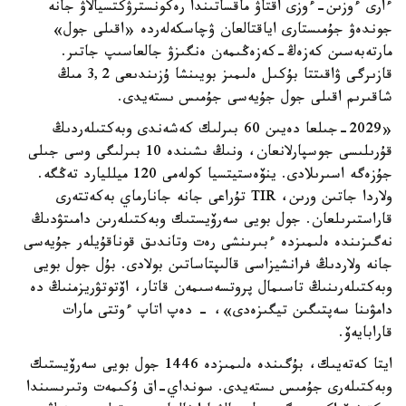
ءارى ءوزىن-ءوزى اقتاۋ ماقساتىندا رەكونسترۋكتسيالاۋ جانە
جوندەۋ جۇمىستارى اياقتالعان ۋچاسكەلەردە «اقىلى جول»
مارتەبەسىن كەزەڭ-كەزەڭىمەن ەنگىزۋ جالعاسىپ جاتىر.
قازىرگى ۋاقىتتا بۇكىل ەلىمىز بويىنشا ۇزىندىعى 3,2 مىڭ
شاقىرىم اقىلى جول جۇيەسى جۇمىس ىستەيدى.
«2029-جىلعا دەيىن 60 بىرلىك كەشەندى وبەكتىلەردىڭ
قۇرىلىسى جوسپارلانعان، ونىڭ ىشىندە 10 بىرلىگى وسى جىلى
جۇزەگە اسىرىلادى. ينۆەستيتسيا كولەمى 120 ميلليارد تەڭگە.
ولاردا جاتىن ورىن، TIR تۇراعى جانە جانارماي بەكەتتەرى
قاراستىرىلعان. جول بويى سەرۆيستىك وبەكتىلەرىن دامىتۋدىڭ
نەگىزىندە ەلىمىزدە ءبىرىنشى رەت وتاندىق قوناقۇيلەر جۇيەسى
جانە ولاردىڭ فرانشيزاسى قالىپتاساتىن بولادى. بۇل جول بويى
وبەكتىلەرىنىڭ تاسىمال پروتسەسىمەن قاتار، اۆتوتۋريزمنىڭ دە
دامۋىنا سەپتىگىن تيگىزەدى»، - دەپ اتاپ ءوتتى مارات
قارابايەۆ.
ايتا كەتەيىك، بۇگىندە ەلىمىزدە 1446 جول بويى سەرۆيستىك
وبەكتىلەرى جۇمىس ىستەيدى. سونداي-اق ۇكىمەت وتىرىسىندا