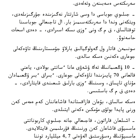
سەرىكتەس ەسەبىنەن وتەلەدى.
- جىلىوي جوباسى دا وسى شارتتار نەگىزىندە جۇرگىزىلەدى،
ويتكەنى وندا دا سەرىكتەسىمىز بار. ال تاجىعالي جوباسىنا
توقتالساق، ق م گ ونى ءوزى ىسكە اسىرادى، - دەدى اسحات
حاسەنوۆ.
سونىمەن قاتار ول گەولوگيالىق بارلاۋ جۇمىستارىنىڭ تاۋەكەلى
جوعارى ەكەنىن ەسكە سالدى.
- 10 ۇڭعىمانىڭ تەك ۇشەۋى عانا ءساتتى بولادى، ياعني
قالعانى 70 پايىزىندا تاۋەكەلى جوعارى. ءبىراق ءبىر ۇڭعىمادان
مۇناي تاپساق، وسىنىڭ ءوزى بارلىق شىعىندى قايتارادى، -
دەدى ق م گ باسشىسى.
ەسكە سالساق، بۇعان قازاقستاندا قاشاعاننان كەم ەمەس كەن
ورنى پايدا بولۋى مۇمكىن ەكەنى ايتىلدى.
- اشىلعان قاراتون، قاجىعالي جانە جىلىوي كاربوناتتى
ماسسيۆى قاشاعان كەن ورنىنىڭ قۇرىلىمىن قايتالايدى.
ماسسيۆتىڭ رەسۋرستىق الەۋەتى 4,7 ميلليارد توننا