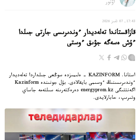
اۆتور
17:43, 07 تامىز 2026
قازاقستاندا تەلەديدار ءوندىرىسى جارتى جىلدا
ءۇش ەسەگە جۋىق ءوستى
استانا. KAZINFORM - ەلىمىزدە سوڭعى جىلداردا تەلەديدار
ءوندىرىسىنىڭ ءوسىمى بايقالادى. بۇل جونىندە Kazinform
اگەنتتىگى energyprom.kz دەرەكتەرىنە سىلتەمە جاساي
وتىرىپ، حابارلايدى.