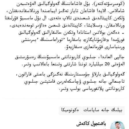
(كومىرسۋتەكتەر). بۇل قاشاعاننىڭ گەولوگيالىق الەۋەتىمەن
شامالاس. الايدا قاشاعان تاياز تەڭىز ايماعىندا ورنالاسقاندىقتان،
ۇلكەن كاپيتالدىق شىعىندى تالاپ ەتەدى. ال بۇل ماسسيۆ قۇرلىقتا
ورنالاسقان. وسىلايشا، كاپيتالدىق شىعىن ەداۋىر تومەندەيدى،
- دەگەن بولاتىن استانادا وتكەن حالىقارالىق گەولوگيالىق
فورۋمدا «قازمۇنايگاز» باسقارما ءتوراعاسىنىڭ ءبىرىنشى
ورىنباسارى قۇرمانعازى ەسقازيەۆ.
جالپى العاندا، جىلىوي كاربوناتتى ماسسيۆىنىڭ رەسۋرستىق
الەۋەتى 20 ميلليارد توننا شارتتى وتىنعا باعالانىپ وتىر.
گەولوگيالىق بارلاۋ جۇمىستارىنىڭ نەگىزگى باعىتى قاراتون،
تاجىعالي جانە جىلىوي ۋچاسكەلەرىن قامتيتىن جىلىوي
كاربوناتتى پلاتفورماسى بولىپ وتىر.
بيلىك جانە ساياسات
ەكونوميكا
باقىتجول كاكەش