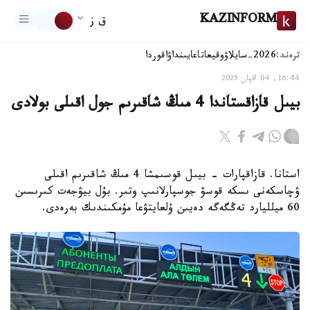
KAZINFORM
ق ز
ترەند:
2026-سايلاۋ
وقيعا
تاعايىنداۋ
اقوردا
16:44, 04 اقپان 2025
بيىل قازاقستاندا 4 مىڭ شاقىرىم جول اقىلى بولادى
استانا. قازاقپارات - بيىل قوسىمشا 4 مىڭ شاقىرىم اقىلى
ۋچاسكەنى ىسكە قوسۋ جوسپارلانىپ وتىر. بۇل بيۋجەت كىرىسىن
60 ميلليارد تەڭگەگە دەيىن ۇلعايتۋعا مۇمكىندىك بەرەدى.