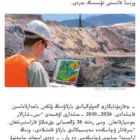
ورنىنا قاتىستى تۇسىنىك بەردى.
Фото: Kazinform
- «قازمۇنايگاز» گەولوگيالىق بارلاۋدىڭ ۇلكەن باعدارلاماسىن
قابىلدادى. 2026-2030 -جىلدارى اۋقىمدى ءىس-شارالار
جوسپارلانعان. وسى رەتتە 26 ۇڭعىمانى بۇرعىلاۋ قاراستىرىلعان.
ءبىرقاتار ۋچاسكەدە سەيسميكالىق بارلاۋ قامتىلادى، ونىڭ
اراسىندا جىلىوي ۋچاسكەسى دە بار، - دەدى اسحات حاسەنوۆ