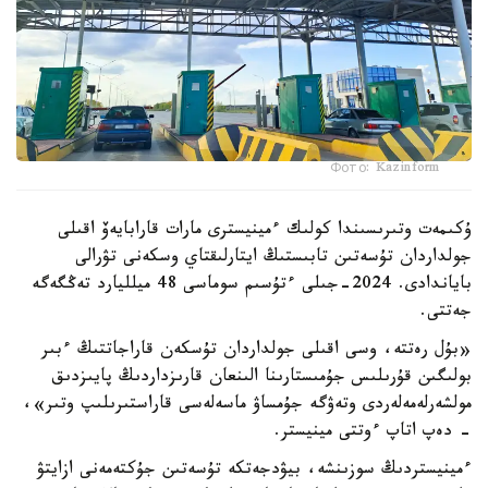
Фото: Kazinform
ۇكىمەت وتىرىسىندا كولىك ءمينيسترى مارات قارابايەۆ اقىلى
جولداردان تۇسەتىن تابىستىڭ ايتارلىقتاي وسكەنى تۋرالى
باياندادى. 2024-جىلى ءتۇسىم سوماسى 48 ميلليارد تەڭگەگە
جەتتى.
«بۇل رەتتە، وسى اقىلى جولداردان تۇسكەن قاراجاتتىڭ ءبىر
بولىگىن قۇرىلىس جۇمىستارىنا الىنعان قارىزداردىڭ پايىزدىق
مولشەرلەمەلەردى وتەۋگە جۇمساۋ ماسەلەسى قاراستىرىلىپ وتىر»،
- دەپ اتاپ ءوتتى مينيستر.
ءمينيستردىڭ سوزىنشە، بيۋدجەتكە تۇسەتىن جۇكتەمەنى ازايتۋ