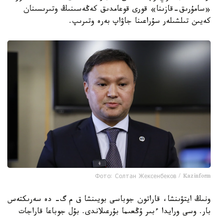
«سامۇرىق-قازىنا» قورى قوعامدىق كەڭەسىنىڭ وتىرىسىنان
كەيىن تىلشىلەر سۇراعىنا جاۋاپ بەرە وتىرىپ.
Фото: Солтан Жексенбеков / Kazinform
ونىڭ ايتۋىنشا، قاراتون جوباسى بويىنشا ق م گ- دە سەرىكتەس
بار. وسى ورايدا ءبىر ۇڭعىما بۇرعىلاندى. بۇل جوباعا قاراجات