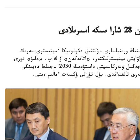
لادى
ەر-ءمينيسترىنىڭ ورىنباسارى -ۇلتتىق ەكونوميكا ءمينيسترى سەرىك
اۋاپتى مينيسترلىكتەر، «اتامەكەن» ۇ ك پ، «دامۋ» قورى
جانە وتاندىق كاسىپورىندار وكىلدەرىمەن بىرگە جەڭىل ونەركاسىپتى دامىتۋدىڭ 2030 -جىلعا دەيىنگى
ى تالقىلاندى. بۇل تۋرالى ۇكىمەت ءمالىم ەتتى.