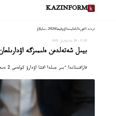
KAZINFORM
ترەند:
اقوردا
تاعايىنداۋ
وقيعا
2026-سايلاۋ
17:29, 29 جەلتوقسان 2023
بيىل شەتەلدەن ەلىمىزگە اۋدارىلعان اقشا كول
قازاقستاندا ءبىر جىلدا اقشا اۋدارۋ كولەمى 2 ەسە ازايدى، - دەپ حابارلايدى Ranking.kz سايتى.