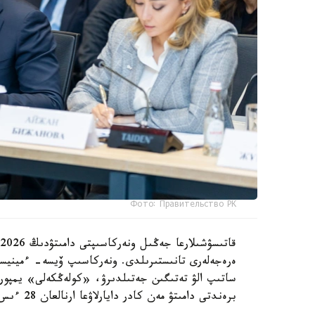
Фото: Правительство РК
ەرەجەلەرى تانىستىرىلدى. ونەركاسىپ ۆيسە- ءمينيست
ساتىپ الۋ تەتىگىن جەتىلدىرۋ، «كولەڭكەلى» يمپور
برەندتى دامىتۋ مەن كادر دايارلاۋعا ارنالعان 28 ءىس-شارانى قامتيدى.