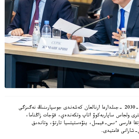
قاتىسۋشىلارعا جەڭىل ونەركاسىپتى دامىتۋدىڭ 2026-2030 -جىلدارعا ارنالعان كەشەندى جوسپارىنىڭ نەگىزگى
رى ولجاس ساپاربەكوۆ اتاپ وتكەندەي، قۇجات زاڭناما،
تقا قارسى ءىس-قيمىل، ينۆەستيتسيا تارتۋ، وتاندىق