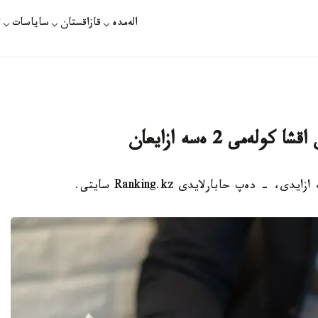
الەمدە
قازاقستان
ساياسات
ت
ەمى 2 ەسە ازايعان