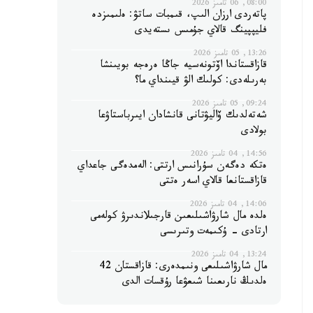
08:00, 06 تامىز 2026
پاتەردى ارزان الىپ، قىمبات ساتۋ: ەلىمىزدە
فليپپينگ قالاي جۇمىس ىستەيدى
13:26, 05 تامىز 2026
قازاقستاندا اۆتونەسيە جاڭا ەرەجە بويىنشا
بەرىلەدى: كولىك الۋ قيىنداي ما؟
09:24, 05 تامىز 2026
شەتەلدىك ۆاليۋتانى قانشادان ايىرباستاۋعا
بولادى
14:56, 04 تامىز 2026
ەتكە دەگەن سۇرانىس ارتتى: الەمدەگى جاعداي
قازاقستانعا قالاي اسەر ەتتى
14:06, 04 تامىز 2026
ەلدە مال شارۋاشىلىعىن قارجىلاندىرۋ كولەمى
ارتادى - ۇكىمەت وتىرىسى
13:24, 04 تامىز 2026
مال شارۋاشىلىعى ونىمدەرى: قازاقستان 42
ەلدىڭ نارىعىنا شىعۋعا رۇقسات الدى