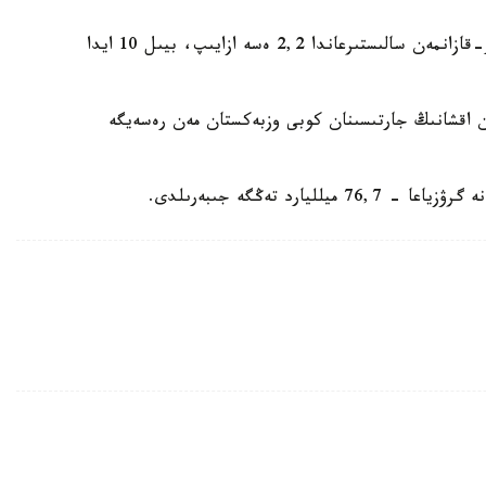
شەتەلدەن الىنعان اقشا كولەمى 2022-جىلعى قاڭتار-قازانمەن سالىستىرعاندا 2,2 ەسە ازايىپ، بيىل 10 ايدا
لعان اقشانىڭ جارتىسىنان كوبى وزبەكستان مەن رەسەيگە