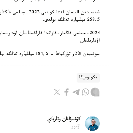
258,5 ميلليارد تەڭگە بولدى.
2023-جىلعى قاڭتار-قازاندا قازاقستاننان اۋدارى
اۋدارىلعان.
سونىمەن قاتار تۇركياعا - 184,5 ميلليارد تەڭگە جانە گرۋزياعا - 76,7 ميلليارد تەڭگە جىبەرىلدى.
ەكونوميكا
كۇنسۇلتان وتارباي
اۆتور