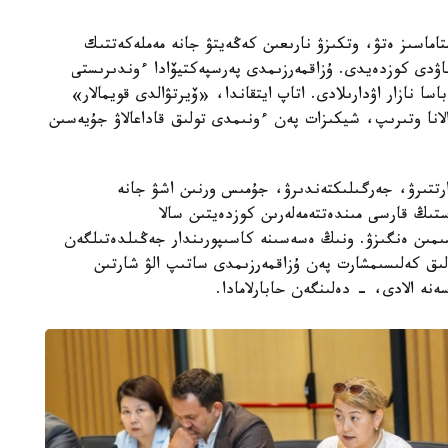
تاماسىز ەتۋ، وتكىزۋ نارىعىن كەڭەيتۋ جانە مەملەكەتتىك
ۋدى كوزدەيدى. ۇزاقمەرزىمدى پەرسپەكتيۆادا ءوندىرىستى
سا نازار اۋدارىلادى. اتاپ ايتقاندا، «ۆيرتۋالدى قويمالار»
انا وتىرىپ، شيكىزات پەن ءونىمدى تولىق قاداعالاۋ جۇيەسىن
تتىرۋ، جەرگىلىكتەندىرۋ، جۇمىس ورنىن اشۋ جانە
ەستىڭ قارسى مىندەتتەمەلەرىن كوزدەيتىن سالا
سىمىن ەنگىزۋ. ونىڭ ەسەسىنە كاسىپورىندار جەڭىلدەتىلگەن
لىق كەلىسىمشارت پەن ۇزاقمەرزىمدى ساتىپ الۋ شارتىن
نە الادى، - دەلىنگەن حابارلامادا.