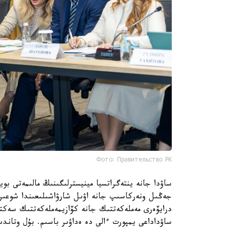
Фото: Правительство РК
ساۋدا جانە ينتەگراتسيا مينيسترلىگىنىڭ مالىمەتى بو
جەڭىل ونەركاسىپ جانە اۋىل شارۋاشىلىعىندا شوعىرل
درايۆەرى مەملەكەتتىك جانە كۆازيمەملەكەتتىك سەكتور
ساۋداداعى يمپورت ءالى دە ەداۋىر باسىم. بۇل وتاندى