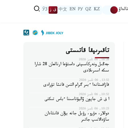
الداۋ
KZ
QZ
РУ
EN
中文
ق ز
ЎЗ
تاقىرىپقا قاتىستى
16:28, 06 تامىز 2026
جەڭىل ونەركاسىپتى دامىتۋعا ارنالعان 28 شارا
ىسكە اسىرىلادى
13:52, 06 تامىز 2026
قازاقستاندا ءبىر گرام التىن قانشا تۇرادى
10:52, 06 تامىز 2026
ا ق ش جاپون ۆاليۋتاسىنا ءباس تىكتى
10:23, 06 تامىز 2026
دوللار، ەۋرو، رۋبل جانە يۋان قانشادان
ساۋدالانىپ جاتىر