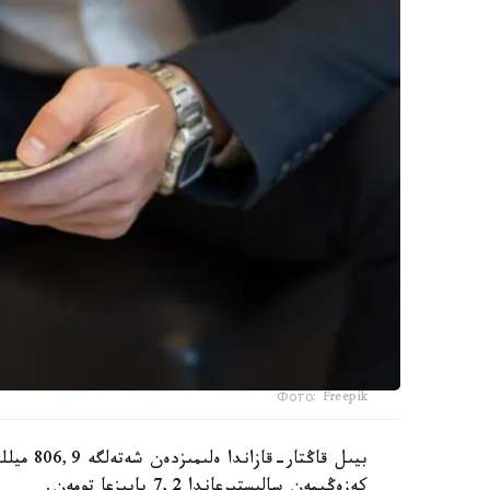
Фото: Freepik
بيىل قاڭ
كەزەڭىمەن سالىستىرعاندا 7,2 پايىزعا تومەن.