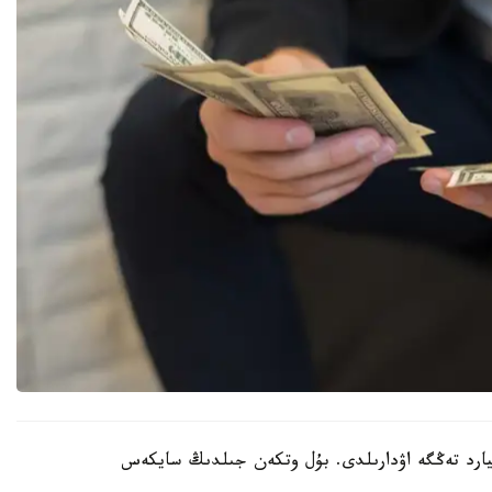
تار-قازاندا ەلىمىزدەن شەتەلگە 806,9 ميلليارد تەڭگە اۋدارىلدى. بۇل وتكەن جىلدىڭ سايكەس