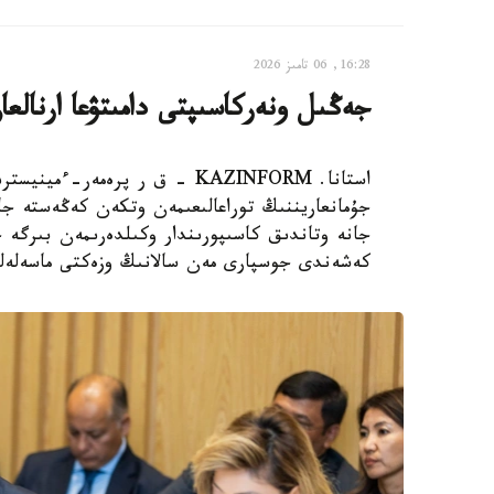
16:28, 06 تامىز 2026
جەڭىل ونەركاسىپتى دامىتۋعا ارنالعان 28 شارا ىسكە اسىرى
استانا. KAZINFORM - ق ر پرەم
جۇمانعاريننىڭ توراعالىعىمەن وتكەن كەڭەستە ج
كەشەندى جوسپارى مەن سالانىڭ وزەكتى ماسەلەلەر