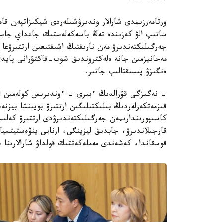
ورتامەرزىمدى شارالار وندىرۋشىلەردى شيكىزاتپەن قام
ساتىپ الۋ كەزىندە تەڭ باسەكەلەستىك جاعداي جاسا
جەرگىلىكتەندىرۋ مەن نارىقتىڭ اشىقتىعىن ارتتىرۋعا با
مەحانيزمىن جانە ەلەكتروندىق شوت-فاكتۋرانى پايدال
ەنگىزۋ پىسىقتالىپ جاتىر.
- نەگىزگى قۇرالدىڭ ءبىرى - ءوندىرىس كولەمىن ار
قىزمەتكەرلەردىڭ بىلىكتىلىگىن ارتتىرۋ بويىنشا بيزن
كاسىپورىندارىمەن جەرگىلىكتەندىرۋدى ارتتىرۋ كەلى
قارجىلاندىرۋ، جابدىق ليزينگى، ارنايى ينۆەستيتسيا
قوسقاندا، كەشەندى مەملەكەتتىك قولداۋ شارالارىنا سە