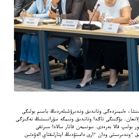
يىنشا، ەلىمىزدەگى وتاندىق وندىرۋشىلەردىڭ باسىم بولىگى
انعان. بۇگىنگى تاڭدا وتاندىق ونىمگە سۇرانىستىڭ نەگىزگى
 بولىپ قالا بەرەدى. سونىمەن قاتار سالادا سىرتقى
ق ءوندىرىستى ودان ءارى دامىتۋدىڭ ايتارلىقتاي الەۋەتىن