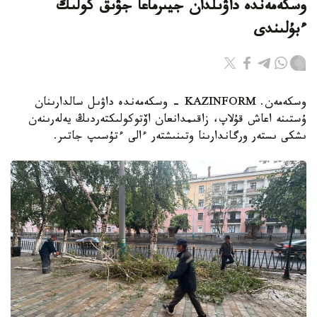
وسكەمەندە داۋىلدان جيىرماعا جۋىق كولىك
ءبۇلىندى
وسكەمەن. KAZINFORM - وسكەمەندە داۋىل سالدارىنان
ۇستىنە اعاش قۇلاپ، زاقىمدانعان اۆتوكولىكتەردىڭ يەلەرىنەن
ىشكى ىستەر ورگاندارىنا وتىنىشتەر ءالى ءتۇسىپ جاتىر.