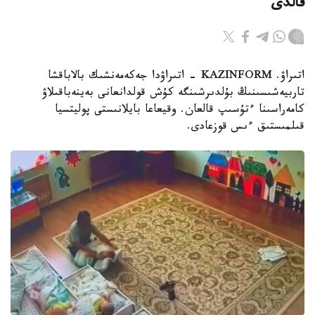
قالدى
اتىراۋ. KAZINFORM - اتىراۋدا جەكەمەنشىك بالاباقشا
تاربيەشىسىنىڭ بۇلدىرشىنگە كۇش قولدانعانى بەينەباقىلاۋ
كامەراسىنا ءتۇسىپ قالعان. وقيعاعا بايلانىستى پوليتسيا
قىلمىستىق ءىس قوزعادى.