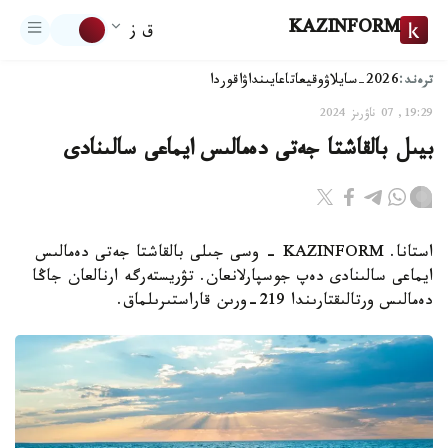
KAZINFORM
ق ز
ترەند:
2026-سايلاۋ
وقيعا
تاعايىنداۋ
اقوردا
19:29, 07 ناۋرىز 2024
بيىل بالقاشتا جەتى دەمالىس ايماعى سالىنادى
استانا. KAZINFORM - وسى جىلى بالقاشتا جەتى دەمالىس
ايماعى سالىنادى دەپ جوسپارلانعان. تۋريستەرگە ارنالعان جاڭا
دەمالىس ورتالىقتارىندا 219-ورىن قاراستىرىلماق.