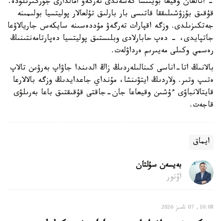
- اتالعان وقيعا بويىنشا كەشەندى تەرگەۋ امالدارى جۇرگىزىلۋدە.
قۇقىق بۇزۋشىلىققا قاتىسى بار بارلىق تۇلعالار پوليتسيا بولىمىنە
جەتكىزىلدى. وزگە اقپارات تەرگەۋ مۇددەسىنە سايكەس جاريالاۋعا
جاتپايدى، - دەپ حابارلادى وبلىستىق پوليتسيا دەپارتامەنتىنىڭ
رەسمي وكىلى مەيىرىم ەرداۋلەت.
بالانىڭ اتا-اناسى كىنالىلەردىڭ زاڭ الدىندا جاۋاپ بەرۋىن تالاپ
ەتىپ وتىر. ولاردىڭ ايتۋىنشا، مۇنداي جاعدايدىڭ وزگە بالالارعا
قايتالانباۋى ءۇشىن وقيعاعا جان-جاقتى قۇقىقتىق باعا بەرىلۋى
قاجەت.
ايماق
بەيسەن سۇلتان
اۆتور
10:08, 07 تامىز 2026