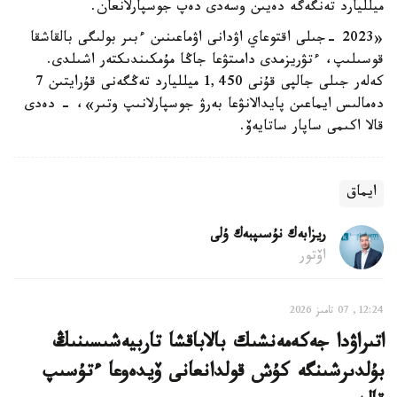
ميلليارد تەنگەگە دەيىن وسەدى دەپ جوسپارلانعان.
«2023 -جىلى اقتوعاي اۋدانى اۋماعىنىن ءبىر بولىگى بالقاشقا
قوسىلىپ، ءتۋريزمدى دامىتۋعا جاڭا مۇمكىندىكتەر اشىلدى.
كەلەر جىلى جالپى قۇنى 1,450 ميلليارد تەڭگەنى قۇرايتىن 7
دەمالىس ايماعىن پايدالانۋعا بەرۋ جوسپارلانىپ وتىر»، - دەدى
قالا اكىمى ساپار ساتايەۆ.
ايماق
ريزابەك نۇسىپبەك ۇلى
اۆتور
12:24, 07 تامىز 2026
اتىراۋدا جەكەمەنشىك بالاباقشا تاربيەشىسىنىڭ
بۇلدىرشىنگە كۇش قولدانعانى ۆيدەوعا ءتۇسىپ