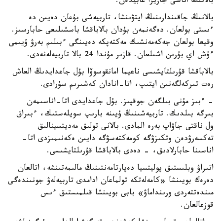
بالانىڭ اناسى جازيرا عابيدەن.
بالانىڭ جاقىندارىنىڭ ايتۋىنشا، تاربيەشى بۇعان دەيىن دە
ءىستى بولعان. دەگەنمەن بۇدان بالاباقشا باسشىلىعى حابارسىز.
وقيعا بولعان جەكەمەنشىك مەكتەپكە دەيىنگى ءبىلىم بەرۋ ۇيىمى
ءۇش اي بۇرىن اشىلعان. قازىر مۇندا 24 بالا تاربيەلەنەدى.
بالاباقشا قۇرىلتايشىسى ناعيما امانقوسوۆا بۇل جاعدايدىڭ العاش
رەت تىركەلگەنىن ايتىپ، اتا-انادان كەشىرىم سۇرادى.
- ءبىز مۇنى بىلگەن جوقپىز. بۇل جاعدايدى اتا-اناسىمەن
بىرگە بىلدىك. تاربيەشىنىڭ ۇيىنە بارىپ سويلەستىك، ءبىراق
ول ناقتى جاۋاپ بەرە المادى. بالانى تولىق مەديتسينالىق
تەكسەرۋدەن وتكىزۋگە كومەكتەسۋگە دايىن ەكەنىمىزدى اتا-
اناسىنا حابارلادىق، - دەدى بالاباقشا قۇرىلتايشىسى.
اتىراۋ وبلىستىق پوليتسيا دەپارتامەنتىنىڭ مالىمەتىنشە، اتالعان
دەرەك بويىنشا «كامەلەتكە تولماعان ادامدى تاربيەلەۋ جونىندەگى
مىندەتتەردى ورىنداماۋ» بابى بويىنشا قىلمىستىق ءىس
قوزعالعان.