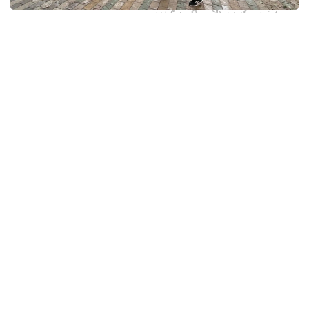
فوتو: وسكەمەن قالاسى اكىمدىگىنەن
قالا اكىمدىگىنىڭ مالىمەتىنشە، داۋىل كەزىندە ورتالىق
كوشەلەردە جەل 15 اعاشتى قۇلاتقان. ولاردىڭ ءبىرقاتارى جول
جيەگىندە تۇرعان اۆتوكولىكتەردىڭ ۇستىنە قۇلادى.
- قازىرگى ۋاقىتتا پوليتسياعا اعاشتاردىڭ قۇلاۋى سالدارىنان
كولىكتەرى زاقىمدانعان 17 اۆتوكولىك يەسىنەن ارىز ءتۇستى، -
دەپ حابارلادى شقو پوليتسيا دەپارتامەنتىنىڭ باسپا ءسوز
قىزمەتىنەن.
پوليتسياعا ءالى بارلىق زارداپ شەككەن كولىك يەلەرى جۇگىنىپ
ۇلگەرمەگەن بولۋى دا مۇمكىن.