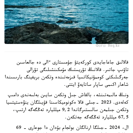
Фото: Baq.kz
قالالىق جاعاجايدى كوركەيتۋ جۇمىستارى ءالى دە جالعاسىن
تاۋىپ جاتىر. قالانىڭ تۋريستىك مۇمكىنشىلىگى تۋرالى
جەرگىلىكتى كوممۋنيكاتسيا قىزمەتىندە وتكەن بريفينگ بارىسىندا
شاھار اكىمى ساپار ساتايەۆ ايتتى.
ونىڭ مالىمەتىنشە، بالقاش جىل وتكەن سايىن بەلسەندى دامىپ
كەلەدى. 2023 -جىلى قالا ەكونوميكاسىنا قۇيىلگان ينۆەستيتسيا
وتكەن جىلمەن سالىستىرگاندا 9,2 ميلليارد تەڭگەگە ارتىپ،
67,5 ميلليارد تەڭگەگە جەتكەن.
ال، 2024 -جىلگا ارنالگان بولجام بۇدان دا جوعارى - 69