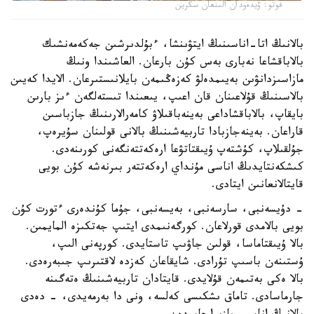
فوتو: ۆيدەودان الىنعان سكرين
بالانىڭ اتا-اناسىنىڭ ايتۋىنشا، ءبۇلدىرشىن جەكەمەنشىك
بالاباقشاعا نەبارى بەس كۇن بارعان. العاشىندا ونىڭ
مازاسىزدانۋىن بەيىمدەلۋ كەزەڭىمەن بايلانىستىرعان. الايدا كەيىن
بالاسىنىڭ قۇلاعىنان قان اعىپ، يىعىندا تىستەلگەن ءىز بارىن
بايقاپ، بالاباقشاداعى بەينەباقىلاۋ كامەرالارىنىڭ جازباسىن
قاراعان. بەينەجازبادا تاربيەشىنىڭ بالانى قولىنان سۇيرەپ،
جۇلقىلاپ، كۇشتەپ ۇيىقتاتۋعا ارەكەتتەنگەنى كورىنەدى.
كىشكەنتايدىڭ اناسى مۇنداي ارەكەتتەر بىرنەشە كۇن بويى
قايتالانعانىن ايتادى.
- دۇيسەنبى، سارسەنبى، بەيسەنبى، جۇما كۇندەرى ءتورت كۇن
بويى بالامدى قورلاعان. كورگەنىمدى ايتىپ جەتكىزە المايمىن.
بالا ۇيىقتاماسا، قولىن جاۋىپ تاستايدى. كورپەنى الىپ،
ۇستىنەن باسىپ تۇرادى. شايقاعان كەزدە لاقتىرىپ جىبەرەدى.
بالا ەكى بەتىمەن قۇلايدى. قايتادان تاربيەشىنىڭ ەتەگىنە
جارماسادى. تاماق ىشكىسى كەلسە، ونى دا بەرمەيدى، - دەدى