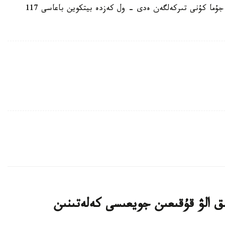
ەسكە سالايىق، بۇعان دەيىنگى رەكورد 10-شىلدە، جۇما كۇنى تىركەلگەن ەدى - ول كەزدە بيتكوين باعاسى 117
ىق الۋ قۇقىعىن جويعىسى كەلەتىنىن