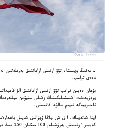
Фото: Pexels
- مەنىڭ ويىمشا، تۋۋ ارقىلى ازاماتتىق بەرىلەتىن ال
دەدى ترامپ.
بۇعان دەيىن ترامپ تۋۋ ارقىلى ازاماتتىق الۋ قاعيداتى
پرەزيدەنت اكىمشىلىگىنىڭ وكىلى ستيۆەن ميللەردىڭ 
تاجىريبەگە تىيىم سالۋعا قاتىستى.
ايتا كەتەيىك، ا ق ش جاڭا ۆيزالىق كەپىل باعدارلا
كەيبىر ءوتىنىش بەرۋشىلەر 100 مىڭنان 250 مىڭ دوللارعا دەيىنگى كولەمدە دەپوزيت سالۋى ءتيىس.