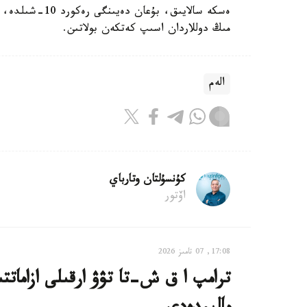
مىڭ دوللاردان اسىپ كەتكەن بولاتىن.
الەم
كۇنسۇلتان وتارباي
اۆتور
17:08, 07 تامىز 2026
ترامپ ا ق ش-تا تۋۋ ارقىلى ازاماتت