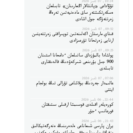
10:24, 07 تامىز 2026
تۋۆاداعى «پاتشالار اڭعارىنان» تابىلعان
ەسكەرتكىشتەر ساق مادەنيەتىن تەرەڭ
زەرتتەۋگە جول اشادى
09:52, 07 تامىز 2026
قىتاي مارستان اكەلىنەتىن توپىراقتى زەرتتەيتىن
ارنايى زەرتحانا تۇرعىزادى
09:25, 07 تامىز 2026
پولشادا بالمۇزداق ساتىلعان ءدامحانا استىنان
900 جىل بۇرىنعى شىركەۋدىڭ قالدىقتارى
تابىلدى
07:06, 07 تامىز 2026
عالىمدار جەردىڭ بولاشاعى تۋرالى تىڭ بولجام
ايتتى
22:44, 06 تامىز 2026
كورەيلەر اقىلدى قوسىمشا ارقىلى ىستىقتان
قورعانىپ ءجۇر
21:43, 06 تامىز 2026
يران پارسى شىعاناعى ەلدەرىنىڭ ەنەرگەتيكالىق