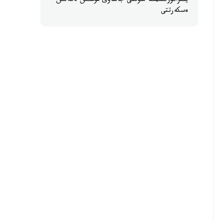
ينفراقۇرىلىمىنا سوققى جاساۋى مۇمكىن ەكەنىن
ەسكەرتتى