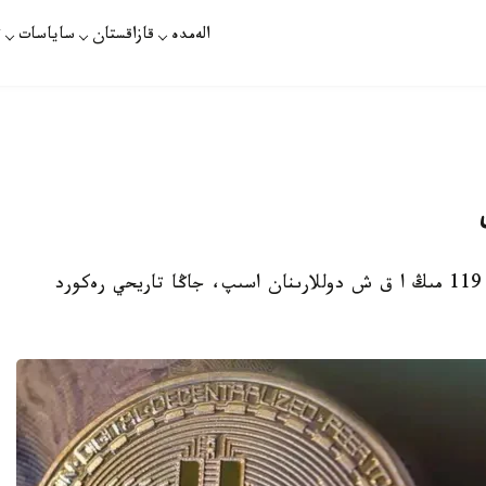
الەمدە
قازاقستان
ساياسات
ت
استانا. قازاقپارات - Bitcoin باعاسى العاش رەت 119 مىڭ ا ق ش دوللارىنان اسىپ، جاڭا تاريحي رەكورد