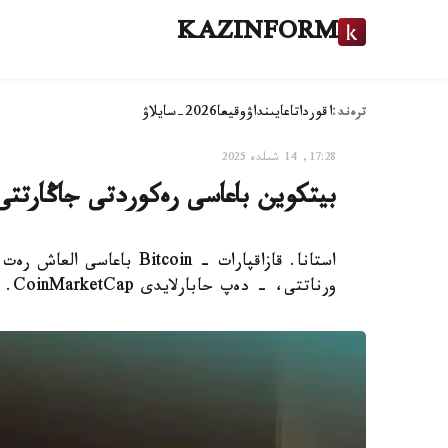
KAZINFORM
ترەند:
اقوردا
تاعايىنداۋ
وقيعا
2026-سايلاۋ
17:28, 14 شىلدە 2025
بيتكوين باعاسى رەكوردتى جاڭارتتى
ورناتتى، - دەپ حابارلايدى CoinMarketCap.