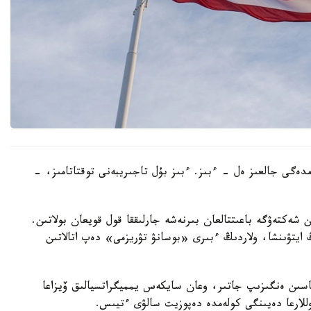
ەمدەگى جالعىز ەل - ءبىز. ءبىز بۇل تاجىريبەنى توقتاتامىز، -
ن شەكتەۋگە باعىتتالعان بىرنەشە جارلىققا قول قويعان بولاتىن.
ايتۋىنشا، ولاردىڭ ءبىرى «بوسانۋ تۋريزمى» دەپ اتالاتىن
ماسىن ەنگىزىپ جاتىر، وعان سايكەس يمميگراتسيالىق ۆيزاعا