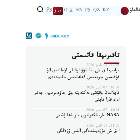
الداۋ
KZ
QZ
РУ
EN
中文
ق ز
ЎЗ
تاقىرىپقا قاتىستى
17:08, 07 تامىز 2026
ترامپ ا ق ش-تا تۋۋ ارقىلى ازاماتتىق الۋ
قۇقىعىن جويعىسى كەلەتىنىن مالىمدەدى
16:30, 07 تامىز 2026
تايلاندتا وقۋشى مەكتەپتە وق جاۋدىرىپ، جەتى
ادام قازا تاپتى
13:24, 07 تامىز 2026
NASA عارىشكەرلەرى عارىشقا ۇشتى
11:25, 07 تامىز 2026
ا ق ش مۋزەيىندەگى التىن ۇزەڭگى