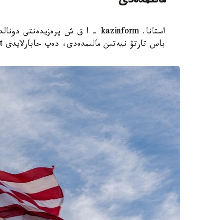
مالىمدەدى
استانا. kazinform - ا ق ش پرەزيدەن
باس تارتۋ نيەتىن مالىمدەدى، دەپ حابارلايدى Report.