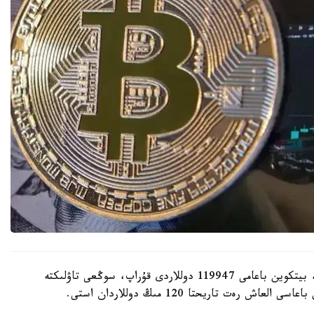
استانا ۋاقىتىمەن ساعات 8:30 داعى مالىمەت بويىنشا، بيتكوين باعامى 119947 دوللاردى قۇراپ، سوڭعى تاۋلىكتە