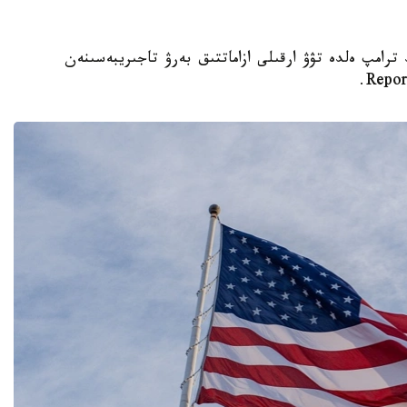
تى دونالد ترامپ ەلدە تۋۋ ارقىلى ازاماتتىق بەرۋ تاجىريبەسىنەن