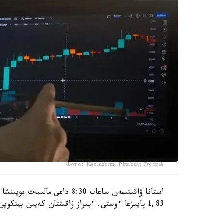
Фото: Kazinform; Pixabay; Freepik
1,83 پايىزعا ءوستى. ءبىراز ۋاقىتتان كەيىن بيتكوين باعاسى العاش رەت تاريحتا 120 مىڭ دوللاردان استى.