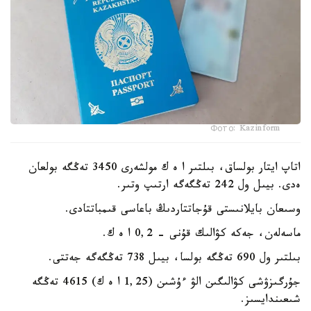
Фото: Kazinform
اتاپ ايتار بولساق، بىلتىر ا ە ك مولشەرى 3450 تەڭگە بولعان
ەدى. بيىل ول 242 تەڭگەگە ارتىپ وتىر.
وسىعان بايلانىستى قۇجاتتاردىڭ باعاسى قىمباتتادى.
ماسەلەن، جەكە كۋالىك قۇنى - 0,2 ا ە ك.
بىلتىر ول 690 تەڭگە بولسا، بيىل 738 تەڭگەگە جەتتى.
جۇرگىزۋشى كۋالىگىن الۋ ءۇشىن (1,25 ا ە ك) 4615 تەڭگە
شىعىندايسىز.