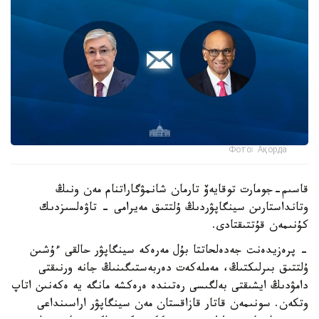
Фото: Ақорда
قاسىم-جومارت توقايەۆ تارمان شانمۋگاراتنام مەن ونىڭ
وتانداستارىن سينگاپۋردىڭ ۇلتتىق مەيرامى - تاۋەلسىزدىك
كۇنىمەن قۇتتىقتادى.
- پرەزيدەنت جەدەلحاتتا بۇل مەرەكە سينگاپۋر حالقى ءۇشىن
ۇلتتىق بىرلىكتىڭ، مەملەكەت دەربەستىگىنىڭ جانە ورنىقتى
دامۋدىڭ ايشىقتى بەلگىسى رەتىندە ەرەكشە مانگە يە ەكەنىن اتاپ
وتكەن. سونىمەن قاتار قازاقستان مەن سينگاپۋر اراسىنداعى