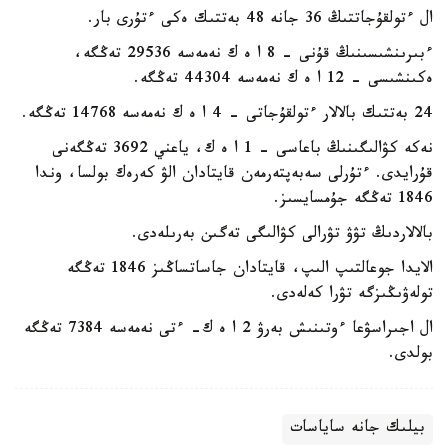
ال ءتولقۇجاتتىڭ 36 جانە 48 بەتتىك ەكى ءتۇرى بار.
ءبىرىنشىسىنىڭ قۇنى - 8 ا ە ك نەمەسە 29536 تەڭگە،
ەكىنشىسى - 12 ا ە ك نەمەسە 44304 تەڭگە.
24 بەتتىك بالالار ءتولقۇجاتى - 4 ا ە ك نەمەسە 14768 تەڭگە.
نەكە كۋالىگىنىڭ باعاسى - 1 ا ە ك، ياعني 3692 تەڭگەنى
قۇرايدى. ءتۇرلى سەبەپتەرمەن قايتادان الۋ كەرەك بولسا، وندا
1846 تەڭگە جۇمسايسىز.
بالالاردىڭ تۋۋ تۋرالى كۋالىگى تەگىن بەرىلەدى.
الايدا جوعالتىپ الىپ، قايتادان جاساتساڭىز 1846 تەڭگە
تولەۋىڭىزگە تۋرا كەلەدى.
ال اجىراسۋعا ءوتىنىش بەرۋ 2 ا ە ك- ءتى نەمەسە 7384 تەڭگە
بولدى.
بيلىك جانە ساياسات