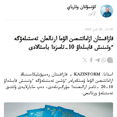
كۇنسۇلتان وتارباي
اۆتور
11:09, 09 تامىز 2026
قازاقستان ازاماتتىعىن الۋعا ارنالعان تەستىلەۋگە
ءوتىنىش قابىلداۋ 10-تامىزدا باستالادى
استانا. KAZINFORM - قازاقستان رەسپۋبليكاسىنىڭ
ازاماتتىعىن الۋعا ۇمىتكەرلەر ءۇشىن تەستىلەۋگە ءوتىنىش قابىلداۋ
10-20 -تامىز ارالىعىندا جۇرگىزىلەدى، دەپ حابارلايدى ۇلتتىق
تەستىلەۋ ورتالىعى.