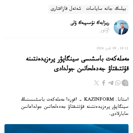
بيلىك جانە ساياسات
شەتەل قازاقتارى
ريزابەك نۇسىپبەك ۇلى
اۆتور
10:11, 09 تامىز 2026
مەملەكەت باسشىسى سينگاپۋر پرەزيدەنتىنە
قۇتتىقتاۋ جەدەلحاتىن جولدادى
استانا. KAZINFORM - اقوردا مەملەكەت باسشىسىنىڭ
سينگاپۋر پرەزيدەنتىنە قۇتتىقتاۋ جەدەلحاتىن جولداعانىن
حابارلادى.