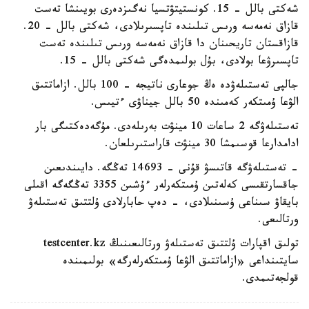
شەكتى بالل - 15. كونستيتۋتسيا نەگىزدەرى بويىنشا تەست
قازاق نەمەسە ورىس تىلىندە تاپسىرىلادى، شەكتى بالل - 20.
قازاقستان تاريحىنان دا قازاق نەمەسە ورىس تىلىندە تەست
تاپسىرۋعا بولادى، بۇل بولىمدەگى شەكتى بالل - 15.
جالپى تەستىلەۋدە ەڭ جوعارى ناتيجە - 100 بالل. ازاماتتىق
الۋعا ۇمىتكەر كەمىندە 50 بالل جيناۋى ءتيىس.
تەستىلەۋگە 2 ساعات 10 مينۋت بەرىلەدى. مۇگەدەكتىگى بار
ادامدارعا قوسىمشا 30 مينۋت قاراستىرىلعان.
- تەستىلەۋگە قاتىسۋ قۇنى - 14693 تەڭگە. دايىندىعىن
جاقسارتقىسى كەلەتىن ۇمىتكەرلەر ءۇشىن 3355 تەڭگەگە اقىلى
بايقاۋ سىناعى ۇسىنىلادى، - دەپ حابارلادى ۇلتتىق تەستىلەۋ
ورتالىعى.
تولىق اقپارات ۇلتتىق تەستىلەۋ ورتالىعىنىڭ testcenter.kz
سايتىنداعى «ازاماتتىق الۋعا ۇمىتكەرلەرگە» بولىمىندە
قولجەتىمدى.