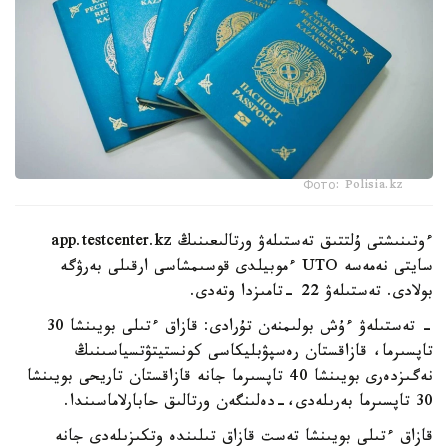
Фото: Polisia.kz
ءوتىنىشتى ۇلتتىق تەستىلەۋ ورتالىعىنىڭ app.testcenter.kz
سايتى نەمەسە UTO ءموبيلدى قوسىمشاسى ارقىلى بەرۋگە
بولادى. تەستىلەۋ 22 -تامىزدا وتەدى.
- تەستىلەۋ ءۇش بولىمنەن تۇرادى: قازاق ءتىلى بويىنشا 30
تاپسىرما، قازاقستان رەسپۋبليكاسى كونستيتۋتسياسىنىڭ
نەگىزدەرى بويىنشا 40 تاپسىرما جانە قازاقستان تاريحى بويىنشا
30 تاپسىرما بەرىلەدى،-دەلىنگەن ورتالىق حابارلاماسىندا.
قازاق ءتىلى بويىنشا تەست قازاق تىلىندە وتكىزىلەدى جانە