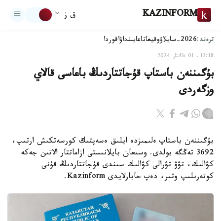
KAZINFORM
ق ز
ترەند:
2026-سايلاۋ
وقيعا
تاعايىنداۋ
اقوردا
13:18, 01 قاڭتار 2024
بۇگىننەن باستاپ قۇجاتتاردىڭ باعاسى قالاي
وزگەردى
بۇگىننەن باستاپ ەلىمىزدە ايلىق ەسەپتىك كورسەتكىش ارتىپ،
3692 تەڭگە بولدى. وسىعان بايلانىستى ازاماتتار الاتىن جەكە
كۋالىك، تۋۋ تۋرالى كۋالىك سىندى قۇجاتتاردىڭ قۇنى
كوتەرىلىپ وتىر، دەپ حابارلايدى Kazinform.