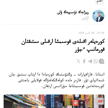
الەم
ريزابەك نۇسىپبەك ۇلى
اۆتور
22:44, 06 تامىز 2026
كورەيلەر اقىلدى قوسىمشا ارقىلى ىستىقتان
قورعانىپ ءجۇر
استانا. قازاقپارات - وڭتۇستىك كورەيادا دا اپتاپ ىستىق جان
شىداتپاي تۇر. قازىر ەلدە كولەڭكەلەۋگە قولايلى باعىتتى
كورسەتەتىن قوسىمشاعا سۇرانىس ارتقان.