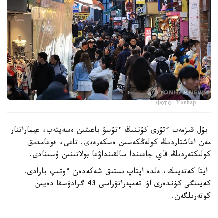
Фото: Yonhap
بۇل قىزمەت ءتۇرى كۇننىڭ ءتۇسۋ باعىتىن ەسەپتەپ، عيماراتتار
مەن اعاشتاردىڭ كولەڭكەسىن ەسكەرەدى. تاعى، قوعامدىق
كولىكتەردىڭ قاي جاعىندا سالقىنداۋعا بولاتىنىن ۇسىنادى.
ايتا كەتەيىك، ەلدە اپتاپ ىستىق شەكەدەن ءوتىپ بارادى.
كەيىنگى كۇندەرى اۋا تەمپەراتۋراسى 43 گرادۋسقا دەيىن
كوتەرىلگەن.