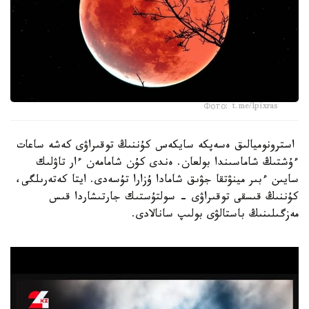
Фото: t.me/lpixras
استرونوميالىق ەسەپكە سايكەس كۇننىڭ توقىراۋى كەشە ساعات
ءۇشتىڭ شاماسىندا بولعان. ەندى كۇن شامامەن ءار تاۋلىك
سايىن ءبىر مينۋتقا جۋىق شامادا ۇزارا تۇسەدى. ايتا كەتەرىلگى،
كۇننىڭ قىسقى توقىراۋى – سولتۇستىك جارتىشاردا قىس
مەزگىلىنىڭ باستالۋى بولىپ سانالادى.