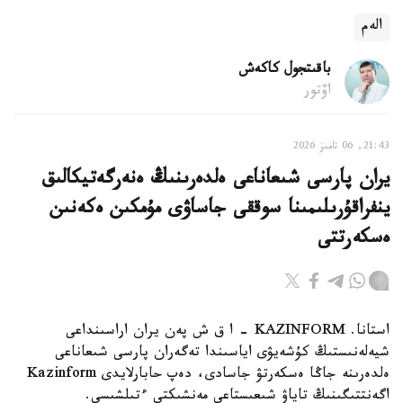
الەم
باقىتجول كاكەش
اۆتور
21:43, 06 تامىز 2026
يران پارسى شىعاناعى ەلدەرىنىڭ ەنەرگەتيكالىق
ينفراقۇرىلىمىنا سوققى جاساۋى مۇمكىن ەكەنىن
ەسكەرتتى
استانا. KAZINFORM - ا ق ش پەن يران اراسىنداعى
شيەلەنىستىڭ كۇشەيۋى اياسىندا تەگەران پارسى شىعاناعى
ەلدەرىنە جاڭا ەسكەرتۋ جاسادى، دەپ حابارلايدى Kazinform
اگەنتتىگىنىڭ تاياۋ شىعىستاعى مەنشىكتى ءتىلشىسى.