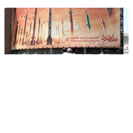
Фото: x.com / @EnglishFars
Reuters اگەنتتىگىنىڭ بەس دەرەككوزىنە سۇيەنگەن مالىمەتىنە
سايكەس، يران ا ق ش ءوز اۋماعىنا تاعى دا سوققى جاسايتىن
بولسا، ايماقتاعى ستراتەگيالىق ماڭىزى بار ەنەرگەتيكالىق
ينفراقۇرىلىم نىساندارىنا جاۋاپ رەتىندە سوققى بەرەتىنىن