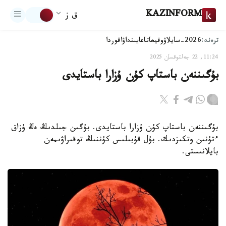
KAZINFORM
ق ز
ترەند:
2026-سايلاۋ
وقيعا
تاعايىنداۋ
اقوردا
11:24, 22 جەلتوقسان 2025
بۇگىننەن باستاپ كۇن ۇزارا باستايدى
بۇگىننەن باستاپ كۇن ۇزارا باستايدى. بۇگىن جىلدىڭ ەڭ ۇزاق
ءتۇنىن وتكىزدىك. بۇل قۇبىلىس كۇننىڭ توقىراۋىمەن
بايلانىستى.