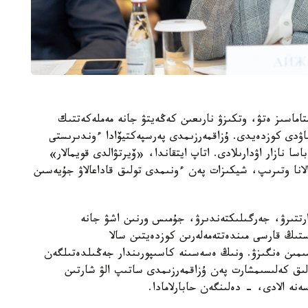
تاماسىز ەتۋ، وتكىزۋ نارىعىن كەڭەيتۋ جانە مەملەكەتتىك
ۋدى كوزدەيدى. ۇزاقمەرزىمدى پەرسپەكتيۆادا ءوندىرىستى
سا نازار اۋدارىلادى. اتاپ ايتقاندا، «ۆيرتۋالدى قويمالار»
انا وتىرىپ، شيكىزات پەن ءونىمدى تولىق قاداعالاۋ جۇيەسىن
تتىرۋ، جەرگىلىكتەندىرۋ، جۇمىس ورنىن اشۋ جانە
ەستىڭ قارسى مىندەتتەمەلەرىن كوزدەيتىن سالا
سىمىن ەنگىزۋ. ونىڭ ەسەسىنە كاسىپورىندار جەڭىلدەتىلگەن
لىق كەلىسىمشارت پەن ۇزاقمەرزىمدى ساتىپ الۋ شارتىن
نە الادى، - دەلىنگەن حابارلامادا.