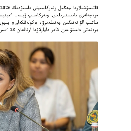
ەرەجەلەرى تانىستىرىلدى. ونەركاسىپ ۆيسە- ءمينيست
ساتىپ الۋ تەتىگىن جەتىلدىرۋ، «كولەڭكەلى» يمپور
برەندتى دامىتۋ مەن كادر دايارلاۋعا ارنالعان 28 ءىس-شارانى قامتيدى.