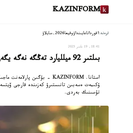
KAZINFORM
ترەند:
اقوردا
تاعايىنداۋ
وقيعا
2026-سايلاۋ
18:41, 19 مامىر 2025
بىلتىر 92 ميلليارد تەڭگە نەگە يگەرىلمەدى - ۇكىمەت ەسەبى
ۇكىمەت ەسەبىن تانىستىرۋ كەزىندە قارجى ۆيتسە
تۇسىنىك بەردى.