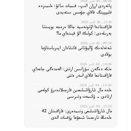
08:00, 06 تامىز 2026
پاتەردى ارزان الىپ، قىمبات ساتۋ: ەلىمىزدە
فليپپينگ قالاي جۇمىس ىستەيدى
13:26, 05 تامىز 2026
قازاقستاندا اۆتونەسيە جاڭا ەرەجە بويىنشا
بەرىلەدى: كولىك الۋ قيىنداي ما؟
09:24, 05 تامىز 2026
شەتەلدىك ۆاليۋتانى قانشادان ايىرباستاۋعا
بولادى
14:56, 04 تامىز 2026
ەتكە دەگەن سۇرانىس ارتتى: الەمدەگى جاعداي
قازاقستانعا قالاي اسەر ەتتى
14:06, 04 تامىز 2026
ەلدە مال شارۋاشىلىعىن قارجىلاندىرۋ كولەمى
ارتادى - ۇكىمەت وتىرىسى
13:24, 04 تامىز 2026
مال شارۋاشىلىعى ونىمدەرى: قازاقستان 42
ەلدىڭ نارىعىنا شىعۋعا رۇقسات الدى