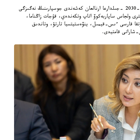
قاتىسۋشىلارعا جەڭىل ونەركاسىپتى دامىتۋدىڭ 2026-2030 -جىلدارعا ارنالعان كەشەندى جوسپارىنىڭ نەگىزگى
رى ولجاس ساپاربەكوۆ اتاپ وتكەندەي، قۇجات زاڭناما،
تقا قارسى ءىس-قيمىل، ينۆەستيتسيا تارتۋ، وتاندىق