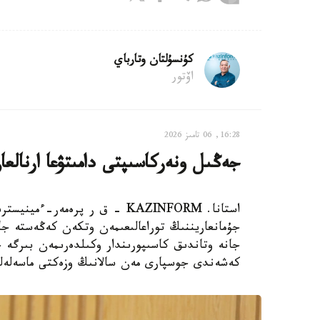
كۇنسۇلتان وتارباي
اۆتور
16:28, 06 تامىز 2026
جەڭىل ونەركاسىپتى دامىتۋعا ارنالعان 28 شارا ىسكە اسىرى
استانا. KAZINFORM - ق ر پرەم
جۇمانعاريننىڭ توراعالىعىمەن وتكەن كەڭەستە ج
كەشەندى جوسپارى مەن سالانىڭ وزەكتى ماسەلەلەر