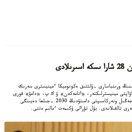
لادى
ەر-ءمينيسترىنىڭ ورىنباسارى -ۇلتتىق ەكونوميكا ءمينيسترى سەرىك
اۋاپتى مينيسترلىكتەر، «اتامەكەن» ۇ ك پ، «دامۋ» قورى
جانە وتاندىق كاسىپورىندار وكىلدەرىمەن بىرگە جەڭىل ونەركاسىپتى دامىتۋدىڭ 2030 -جىلعا دەيىنگى
ى تالقىلاندى. بۇل تۋرالى ۇكىمەت ءمالىم ەتتى.