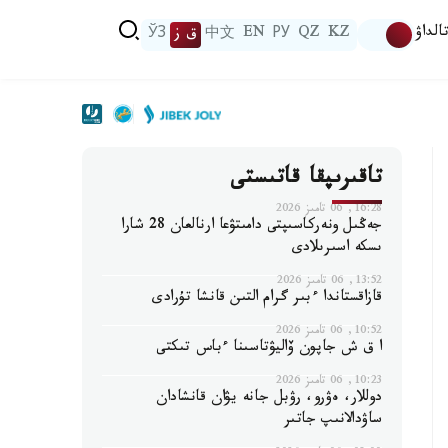
الداۋ
KZ
QZ
РУ
EN
中文
ق ز
ЎЗ
تاقىرىپقا قاتىستى
16:28, 06 تامىز 2026
جەڭىل ونەركاسىپتى دامىتۋعا ارنالعان 28 شارا
ىسكە اسىرىلادى
13:52, 06 تامىز 2026
قازاقستاندا ءبىر گرام التىن قانشا تۇرادى
10:52, 06 تامىز 2026
ا ق ش جاپون ۆاليۋتاسىنا ءباس تىكتى
10:23, 06 تامىز 2026
دوللار، ەۋرو، رۋبل جانە يۋان قانشادان
ساۋدالانىپ جاتىر