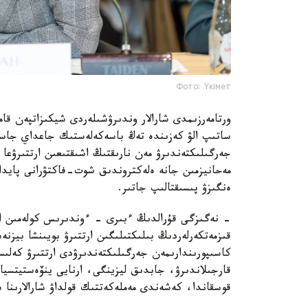
Фото: Үкімет
ورتامەرزىمدى شارالار وندىرۋشىلەردى شيكىزاتپەن قام
ساتىپ الۋ كەزىندە تەڭ باسەكەلەستىك جاعداي جاسا
جەرگىلىكتەندىرۋ مەن نارىقتىڭ اشىقتىعىن ارتتىرۋعا با
مەحانيزمىن جانە ەلەكتروندىق شوت-فاكتۋرانى پايدال
ەنگىزۋ پىسىقتالىپ جاتىر.
- نەگىزگى قۇرالدىڭ ءبىرى - ءوندىرىس كولەمىن ار
قىزمەتكەرلەردىڭ بىلىكتىلىگىن ارتتىرۋ بويىنشا بيزن
كاسىپورىندارىمەن جەرگىلىكتەندىرۋدى ارتتىرۋ كەلى
قارجىلاندىرۋ، جابدىق ليزينگى، ارنايى ينۆەستيتسيا
قوسقاندا، كەشەندى مەملەكەتتىك قولداۋ شارالارىنا سە