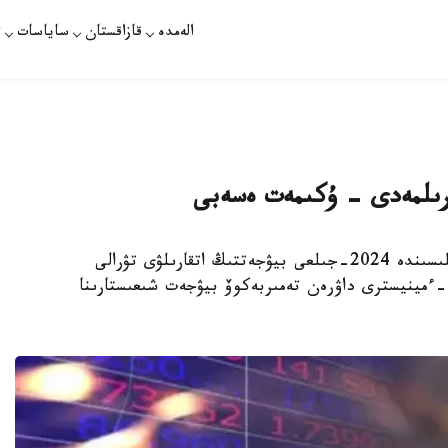
الەمدە
قازاقستان
ساياسات
ت
استانا. KAZINFORM - بۇگىن پارلامەنت ماجىلىسىندە 2024-جىلعى بيۋجەتتىڭ اتقارىلۋى تۋرالى
-ءمينيسترى داۋرەن تەمىربەكوۆ بيۋجەت شىعىستارىنا