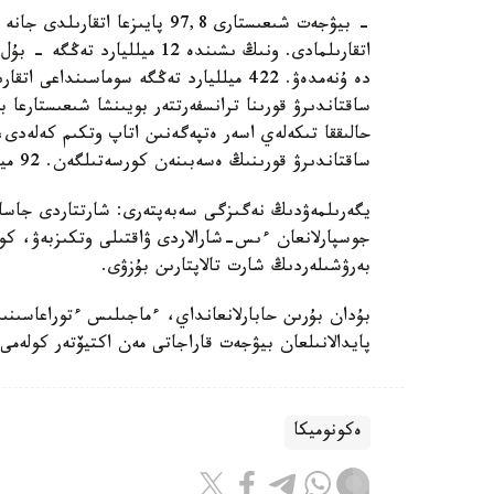
اتقارىلمادى. ونىڭ ىشىندە 12 م
دە ۇنەمدەۋ. 422 ميلليارد تەڭگە سوماسىند
ساقتاندىرۋ قورىنا ترانسفەرتتەر بويىنشا شىعىستارعا ب
حالىققا تىكەلەي اسەر ەتپەگەنىن اتاپ وتكىم كەلەدى،
ساقتاندىرۋ قورىنىڭ ەسەبىنەن كورسەتىلگەن. 92 ميلليارد تەڭگە - يگەرىلمەگەن، - دەدى د. تەمىربەكوۆ.
يگەرىلمەۋدىڭ نەگىزگى سەبەپتەرى: شارتتاردى جاساما
جوسپارلانعان ءىس-شارالاردى ۋاقتىلى وتكىزبەۋ، كو
بەرۋشىلەردىڭ شارت تالاپتارىن بۇزۋى.
پايدالانىلعان بيۋجەت قاراجاتى مەن اكتيۆتەر كولەمى 2 ەسەگە جۋىق وسكەنىن ايتتى
ەكونوميكا