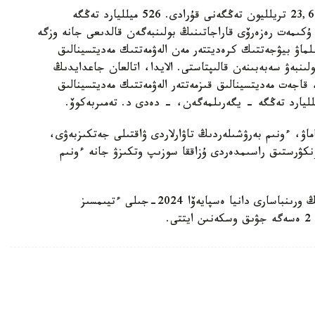
- بيۋجەت شىعىستارى 97,8 پايىزعا اتقارىلدى جانە 23,6 تريلليون تەڭگەنى قۇرادى. 526 ميلليارد تەڭگە
يلليارد تەڭگە - بۇل ۇكىمەت رەزەرۆى قاراجاتىنىڭ بولىنبەگەن قالدىعى جانە وزگە
اعى اتقارىلماۋ بيۋجەتتىك كرەديتتەر مەن الەۋمەتتىك مەديتسينالىق
ولىنبەۋ سەبەبىنەن قالىپتاستى. الايدا، اتالعان جاعدايدىڭ
 قاجەت مەديتسينالىق قىزمەتتەر الەۋمەتتىك مەديتسينالىق
ۋ، ءونىم بەرۋشىلەردىڭ تاۋارلاردى ۋاقتىلى جەتكىزبەۋى،
نكۋرستىق راسىمدەردى ۇزاققا سوزىپ وتكىزۋ جانە ءونىم
بۇدان بۇرىن حابارلانعانداي، ءماجىلىس ءتوراعاسىنىڭ ورىنباسارى دانيا ەسپايەۆا 2024-جىلى ءتيىمسىز
.