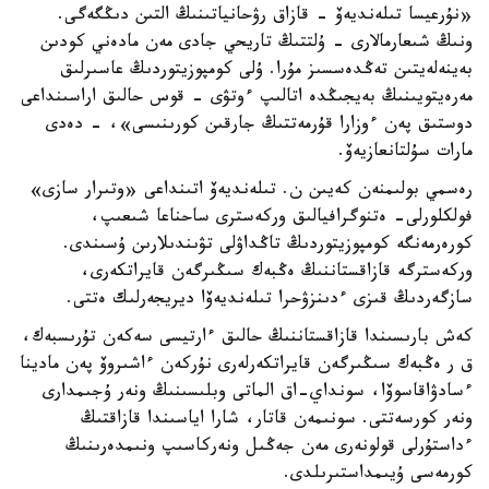
«نۇرعيسا تىلەنديەۆ - قازاق رۋحانياتىنىڭ التىن دىڭگەگى.
ونىڭ شىعارمالارى - ۇلتتىڭ تاريحي جادى مەن مادەني كودىن
بەينەلەيتىن تەڭدەسسىز مۇرا. ۇلى كومپوزيتوردىڭ عاسىرلىق
مەرەيتويىنىڭ بەيجىڭدە اتالىپ ءوتۋى - قوس حالىق اراسىنداعى
دوستىق پەن ءوزارا قۇرمەتتىڭ جارقىن كورىنىسى»، - دەدى
مارات سۇلتانعازيەۆ.
رەسمي بولىمنەن كەيىن ن. تىلەنديەۆ اتىنداعى «وتىرار سازى»
فولكلورلى- ەتنوگرافيالىق وركەسترى ساحناعا شىعىپ،
كورەرمەنگە كومپوزيتوردىڭ تاڭداۋلى تۋىندىلارىن ۇسىندى.
وركەسترگە قازاقستاننىڭ ەڭبەك سىڭىرگەن قايراتكەرى،
سازگەردىڭ قىزى ءدىنزۋحرا تىلەنديەۆا ديريجەرلىك ەتتى.
كەش بارىسىندا قازاقستاننىڭ حالىق ءارتيسى سەكەن تۇرىسبەك،
ق ر ەڭبەك سىڭىرگەن قايراتكەرلەرى نۇركەن ءاشىروۆ پەن مادينا
ءسادۋاقاسوۆا، سونداي-اق الماتى وبلىسىنىڭ ونەر ۇجىمدارى
ونەر كورسەتتى. سونىمەن قاتار، شارا اياسىندا قازاقتىڭ
ءداستۇرلى قولونەرى مەن جەڭىل ونەركاسىپ ونىمدەرىنىڭ
كورمەسى ۇيىمداستىرىلدى.