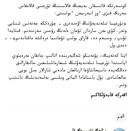
كونسەرتكە قاتىسقان بەيجىڭ قالاسىنىڭ تۇرعىنى قالامقاس
سەرىك قىزى ءوز اسەرىمەن ءبولىستى:
«نۇرعيسا تىلەنديەۆتىڭ اۋەندەرى - جۇرەككە جەتەتىن شىنايى
ونەر. كۇي مەن سازدان تۋعان ەلدىڭ رۋحىن سەزىندىم. قىتايدا
تۋىپ- وسسەم دە، قازاق بولىپ تۋعانىما ەرەكشە ماقتاندىم»، -
دەدى ول.
ايتا كەتەيىك، يۋنەسكو شەڭبەرىندە اتالىپ جاتقان مەرەيتوي
اياسىندا نۇرعيسا تىلەنديەۆتىڭ شىعارماشىلىعىن حالىقارالىق
دەڭگەيدە ناسيحاتتاۋعا ارنالعان مادەني شارالار جىل بويى
جالعاسادى. بۇل باستامادا الماتى وبلىسى بەلسەندىلىك تانىتىپ
وتىر.
اقەركە قابدۇلكاكىم
الەم