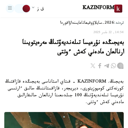
KAZINFORM
ق ز
ترەند:
2026-سايلاۋ
وقيعا
تاعايىنداۋ
اقوردا
14:54, 22 مامىر 2025
بەيجىڭدە نۇرعيسا تىلەنديەۆتىڭ مەرەيتويىنا
ارنالعان مادەني كەش ءوتتى
بەيجىڭ. KAZINFORM - قىتاي استاناسى بەيجىڭدە قازاقتىڭ
كورنەكتى كومپوزيتورى، ديريجەر، قازاقستاننىڭ حالىق ءارتىسى
نۇرعيسا تىلەنديەۆتىڭ 100 جىلدىعىنا ارنالعان حالىقارالىق
مادەني كەش ءوتتى.