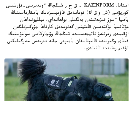
استانا. KAZINFORM – ق ح ر شىڭجاڭ ءوندىرىس-قۇرىلىس
كورپۋسى (ش و ق ك) قوعامدىق قاۋىپسىزدىك باسقارماسىنىڭ
باسپا ءسوز قىزمەتىنەن بەلگىلى بولعانداي، ميلليونداعان
مۋتاتسيا نۇكتەسىن قامتيتىن گەنومدىق كارتاعا جۇرگىزىلگەن
اۋقىمدى زەرتتەۋ ناتيجەسىندە شىڭجاڭ وۆچاركاسى سولتۇستىك
قىتاي وڭىرىندە قالىپتاسقان بايىرعى جانە دەربەس جەرگىلىكتى
تۇقىم رەتىندە تانىلدى.
Фото: ҚХР Шыңжаң Өндіріс-құрылыс корпусы (ШӨҚК)