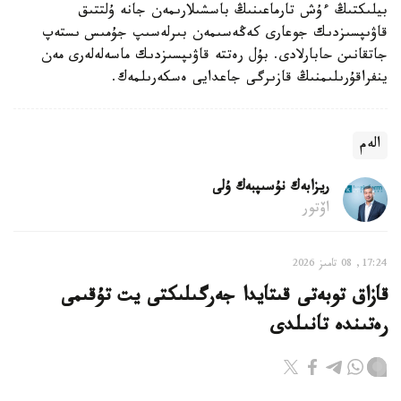
بيلىكتىڭ ءۇش تارماعىنىڭ باسشىلارىمەن جانە ۇلتتىق
قاۋىپسىزدىك جوعارى كەڭەسىمەن بىرلەسىپ جۇمىس ىستەپ
جاتقانىن حابارلادى. بۇل رەتتە قاۋىپسىزدىك ماسەلەلەرى مەن
ينفراقۇرىلىمنىڭ قازىرگى جاعدايى ەسكەرىلمەك.
الەم
ريزابەك نۇسىپبەك ۇلى
اۆتور
17:24, 08 تامىز 2026
قازاق توبەتى قىتايدا جەرگىلىكتى يت تۇقىمى
رەتىندە تانىلدى