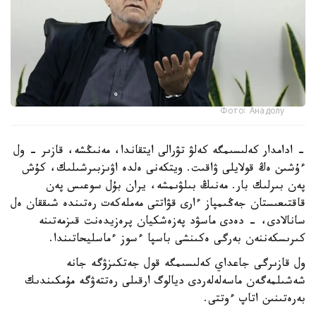
Фото: Анадолу
- ادامدار كەلىسىمگە كەلۋ تۋرالى ايتقاندا، مەنىڭشە، قازىر - ول
ءۇشىن ەڭ قولايلى ۋاقىت. ويتكەنى ەلدە اۋىزبىرشىلىك، كۇش
پەن بىرلىك بار. مەنىڭ بىلۋىمشە، يران بۇل سوعىس پەن
قاقتىعىستان جەڭىمپاز ءارى قۋاتتى مەملەكەت رەتىندە شىققان ەل
سانالادى، - دەدى ماسۋد پەزەشكيان پرەزيدەنت قىزمەتىنە
كىرىسكەننەن بەرگى ەكىنشى باسپا ءسوز ءماسليحاتىندا.
ول قازىرگى جاعداي كەلىسىمگە قول جەتكىزۋگە جانە
شەشىلمەگەن ماسەلەلەردى ديالوگ ارقىلى رەتتەۋگە مۇمكىندىك
بەرەتىنىن اتاپ ءوتتى.