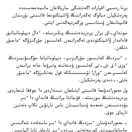
يرنا رەسمي اقپارات اگەنتتىگى جاريالاعان مالىمدەمەسىندە
پەزەشكيان ديالوگ تەگەراننىڭ ۆاشينگتونعا قاتىستى بۇرىننان
قالىپتاسقان ۇستانىمىن وزگەرتپەگەنىن ايتتى.
سونداي-اق يران پرەزيدەنتىنىڭ پىكىرىنشە، ءدال ديپلوماتيالىق
قادامدار ۆاشينگتوندى تەگەرانمەن كەلىسسوز جۇرگىزۋگە ءماجبۇر
ەتكەن.
- ءبىزدىڭ كەلىسسوز جۇرگىزىپ، ديپلوماتياعا جۇگىنۋىمىزدىڭ
ءوزى ا ق ش-تى كەلىسسوز ۇستەلىنە وتىرۋعا جانە يرانمەن
كەلىسىم مەن ءوزارا تۇسىنىستىككە قول جەتكىزۋگە ءماجبۇر
ەتتى،-دەدى پەزەشكيان.
ول مەموراندۋمعا قاتىستى ايتىلعان سىنداردى دا جوققا شىعاردى.
پرەزيدەنتتىڭ سوزىنشە، قۇجاتتا يراننىڭ قانداي دا ءبىر
مۇددەسىنەن نەمەسە ۇستانىمىنان باس تارتۋىن تالاپ ەتەتىن
تارماق جوق.
- مەموراندۋمنان ءبىزدىڭ قانداي دا ءبىر ماسەلەدە شەگىنىس
جاساعانىمىزدى كورسەتەتىن بىردە-ءبىر تارماق تابا المايسىز.