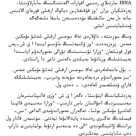
ISNA جارتىلاي رەسمي اقپارات اگەنتتىگىنىڭ حابارلاۋىنشا،
پەزەشكيان يران ءوز قۇقىقتارىن ديالوگ ارقىلى قورعاي الاتىنىن
جانە ەل مەن حالىقتىڭ مۇددەسىنەن باسقا ەشتەڭەگە
ۇمتىلمايتىنىن ايتتى.
ونىڭ سوزىنشە، داۋلاردى تەك سوعىس ارقىلى شەشۋ مۇمكىن
ەمەس. پرەزيدەنت ءوز ۇكىمەتىنىڭ ماۋسىم ايىندا ا ق ش-پەن
قول قويىلعان ءوزارا تۇسىنىستىك تۋرالى مەموراندۋم اياسىندا
بەيبىتشىلىك ورناتۋعا بەيىلدى ەكەنىن تاعى دا راستادى.
- بۇل ماسەلەلەردى تەك سوعىس ارقىلى شەشۋ مۇمكىن ەمەس.
ءبىز مەموراندۋم ەرەجەلەرىنە سۇيەنە وتىرىپ، بەيبىتشىلىككە
قاراي ۇمتىلعىمىز كەلەدى، - دەدى ول.
پەزەشكياننىڭ ايتۋىنشا، ەگەر ا ق ش ءوزى قالىپتاستىرعان
سەنىمسىزدىك احۋالىنان باس تارتىپ، ءوزارا سەنىمدى قالپىنا
كەلتىرۋ مۇمكىن بولسا، تەگەران مەموراندۋمدى الداعى ءىس-
قيمىلدىڭ نەگىزى رەتىندە پايدالانۋعا نيەتتى. سونىمەن قاتار ول
يراننىڭ ۆاشينگتوندى ءالى دە «سەنىم ارتۋعا بولمايتىن» تاراپ
دەپ سانايتىنىن جەتكىزدى.