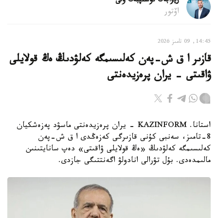
ريزابەك نۇسىپبەك ۇلى
اۆتور
14:45, 09 تامىز 2026
قازىر ا ق ش-پەن كەلىسىمگە كەلۋدىڭ ەڭ قولايلى
ۋاقىتى - يران پرەزيدەنتى
استانا. KAZINFORM - يران پرەزيدەنتى ماسۋد پەزەشكيان
8-تامىز، سەنبى كۇنى قازىرگى كەزەڭدى ا ق ش-پەن
كەلىسىمگە كەلۋدىڭ «ەڭ قولايلى ۋاقىتى» دەپ سانايتىنىن
مالىمدەدى. بۇل تۋرالى انادولۋ اگەنتتىگى جازدى.