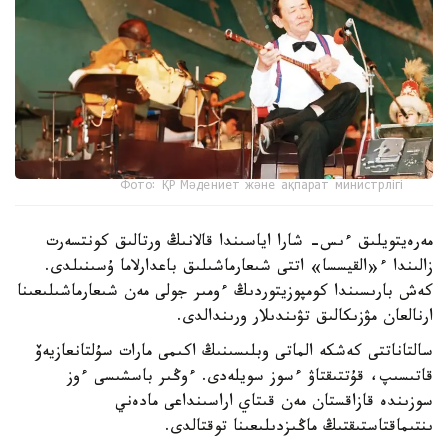
Фото: ҚР Мәдениет және ақпарат министрлігі
مەرەيتويلىق ءىس- شارا اياسىندا قالانىڭ ورتالىق كونتسەرت
زالىندا ء«القيسسا» اتتى شىعارماشىلىق باعدارلاما ۇسىنىلدى.
كەش بارىسىندا كومپوزيتوردىڭ ءومىر جولى مەن شىعارماشىلىعىنا
ارنالعان مۋزىكالىق تۋىندىلار ورىندالدى.
سالتاناتتى كەشكە الماتى وبلىسىنىڭ اكىمى مارات سۇلتانعازيەۆ
قاتىسىپ، قۇتتىقتاۋ ءسوز سويلەدى. ءوڭىر باسشىسى ءوز
سوزىندە قازاقستان مەن قىتاي اراسىنداعى مادەني
ىنتىماقتاستىقتىڭ ماڭىزدىلىعىنا توقتالدى.