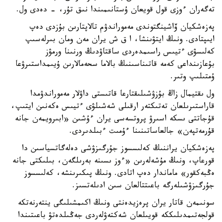
تەگەران ءوزى قول قويعان ۇستانىمىندا نىق تۇر، - دەدى ول.
پەزەشكيان ۆاشينگتوندى مەموراندۋم تالاپتارىن بۇزدى دەپ
ايىپتادى. ونىڭ ايتۋىنشا، ا ق ش يران مەن ومان بىرلەسىپ
كەلىسۋى ءتيىس راسىمدەردى ساقتاۋدىڭ ورنىنا ورمۋز
بۇعازىنداعى كەمە قاتىناسىنىڭ بالاما سحەمالارىن ۇيىمداستىرۋعا
ۇمتىلىپ وتىر.
ول ىقتيمال زاڭ بۇزۋشىلىقتارعا قاتىستى داۋلار مەموراندۋمدا
قاراستىرىلعان تەتىكتەر ارقىلى شەشىلۋى ءتيىس ەكەنىن ايتىپ،
قۇجاتتى ىسكە اسىرۋ پروتسەسى يران ءۇشىن «ابىرويمەن جانە
قۇرمەتپەن» جالعاساتىنىنا ءۇمىت ءبىلدىردى.
پەزەشكيان يراننىڭ كەلىسسوز جۇرگىزۋشى دەلەگاتسياسىن دا
قورعاپ، ونىڭ مۇشەلەرىن «ءوز ىسىنە بەرىلگەن، بىلىكتى جانە
ەڭبەكقور» ماماندار دەپ اتادى. ونىڭ پىكىرىنشە، كەلىسسوز
جۇرگىزۋشىلەرگە باعىتتالعان سىن ادىلەتسىز.
سونىمەن قاتار يران پرەزيدەنتى ونىڭ اكىمشىلىگى ينتەرنەتكە
قولجەتىمدىلىككە قويىلعان شەكتەۋلەردى جەڭىلدەتۋ باعىتىندا