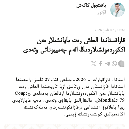
باقىتجول كاكەش
اۆتور
13:52, 07 تامىز 2026
قازاقستاندا العاش رەت بايانشىلار مەن
اككوردەونشىلاردىڭ الەم چەمپيوناتى وتەدى
استانا. قازاقپارات - 2026-جىلعى 23-27 تامىز ارالىعىندا
استانادا قازاقستان مەن ورتالىق ازيا تاريحىندا العاش رەت
بايانشىلار مەن اككوردەونشىلارعا ارنالعان بەدەلدى «Coupe
Mondiale 79» حالىقارالىق بايقاۋى وتەدى، دەپ حابارلايدى
روزا باعلانوۆا اتىنداعى «قازاقكونتسەرت» مەملەكەتتىك
اكادەميالىق كونتسەرتتىك ۇيىمى.