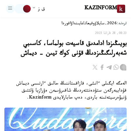
KAZINFORM
ق ز
ترەند:
2026-سايلاۋ
وقيعا
تاعايىنداۋ
اقوردا
08:23, 28 قاراشا 2023
بويىڭىزدا ادامدىق قاسيەت بولماسا، كاسىبي
شەبەرلىگىڭىزدىڭ قۇنى كوك تيىن - ديماش
الەمگە ايگىلى ءانشى، قازاقستاننىڭ حالىق ءارتىسى ديماش
قۇدايبەرگەن ستۋدەنتتەردىڭ شاقىرۋىمەن ەۋرازيا ۇلتتىق
ۋنيۆەرسيتەتىنە باردى، دەپ حابارلايدى Kazinform.