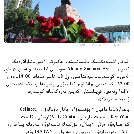
Фото: Алматы әкімдігі
الماتى اكىمدىگىنىڭ مالىمەتىنشە، نەگىزگى ءىس-شارالاردىڭ
ءبىرى - Almaty Summer Fest جوباسى اياسىندا وتەتىن «اباي
الەمى» كونسەرت-سپەكتاكلى. ول 8- تامىز ساعات 18:00-دەن
22:00-گە دەيىن «الاتاۋ» ءداستۇرلى ونەر تەاترىنىڭ الدىنداعى
الاڭدا وتەدى. قويىلىمنان كەيىن مەرەكەلىك كونسەرت
ۇيىمداستىرىلادى.
باعدارلامادا ماقپال ءجۇنىسوۆا، جانار دۋعالوۆا، 6ellucci,
KeshYou, اسحات تارعىن، IL Canto كۆارتەتى، تالعات
كۇزەمبايەۆ، ەرلان ءبىلال، نۇرلىبەك ناعمەتوۆ، سەرىك يساحان،
نۇرلان بەردىبايەۆ، ءبىرجان دەمە ۇلى، ISATAY ونەر