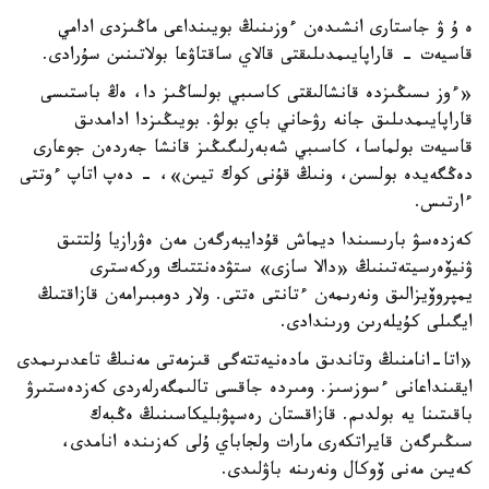
ە ۇ ۋ جاستارى انشىدەن ءوزىنىڭ بويىنداعى ماڭىزدى ادامي
قاسيەت - قاراپايىمدىلىقتى قالاي ساقتاۋعا بولاتىنىن سۇرادى.
«ءوز ىسىڭىزدە قانشالىقتى كاسىبي بولساڭىز دا، ەڭ باستىسى
قاراپايىمدىلىق جانە رۋحاني باي بولۋ. بويىڭىزدا ادامدىق
قاسيەت بولماسا، كاسىبي شەبەرلىگىڭىز قانشا جەردەن جوعارى
دەڭگەيدە بولسىن، ونىڭ قۇنى كوك تيىن»، - دەپ اتاپ ءوتتى
ءارتىس.
كەزدەسۋ بارىسىندا ديماش قۇدايبەرگەن مەن ەۋرازيا ۇلتتىق
ۋنيۆەرسيتەتىنىڭ «دالا سازى» ستۋدەنتتىك وركەسترى
يمپروۆيزالىق ونەرىمەن ءتانتى ەتتى. ولار دومبىرامەن قازاقتىڭ
ايگىلى كۇيلەرىن ورىندادى.
«اتا-انامنىڭ وتاندىق مادەنيەتتەگى قىزمەتى مەنىڭ تاعدىرىمدى
ايقىنداعانى ءسوزسىز. ومىردە جاقسى تالىمگەرلەردى كەزدەستىرۋ
باقىتىنا يە بولدىم. قازاقستان رەسپۋبليكاسىنىڭ ەڭبەك
سىڭىرگەن قايراتكەرى مارات ولجاباي ۇلى كەزىندە انامدى،
كەيىن مەنى ۆوكال ونەرىنە باۋلىدى.