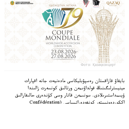
Фото: Қазақконцерт
بايقاۋ قازاقستان رەسپۋبليكاسى مادەنيەت جانە اقپارات
مينيسترلىگىنىڭ قولداۋىمەن ورتالىق كونسەرت زالىندا
ۇيىمداستىرىلادى. سونىمەن قاتار وسى كۇندەرى حالىقارالىق
اككوردەونيستەر كونفەدەراتسياسى (Confédération
Internationale des Accordéonistes, CIA) دەلەگاتتارىنىڭ
156-كونگرەسى وتەدى.
«Coupe Mondiale» - بايان جانە اككوردەون ونەرى