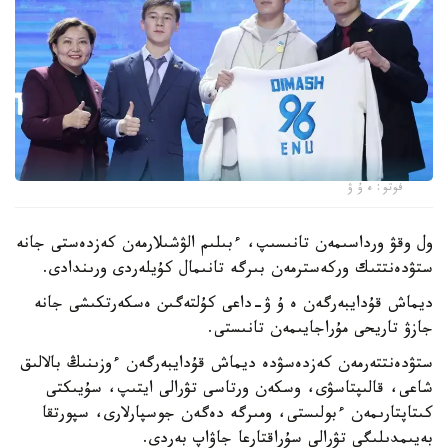
فوتو: ە ۇ ۋ
ول وقۋ ورداسىمەن تانىسىپ، ءبىلىم الۋشىلارمەن كەزدەستى جانە
ستۋدەنتتىك وركەسترمەن بىرگە تانىمال كۇيلەردى ورىندادى.
ديماش قۇدايبەرگەن ە ۇ ۋ-داعى كۇلتەگىن ەسكەرتكىشى جانە
جازۋ تاريحى مۇراجايىمەن تانىستى.
ستۋدەنتتەرمەن كەزدەسۋدە ديماش قۇدايبەرگەن ءوزىنىڭ بالالىق
شاعى، قالىپتاسۋى، وسكەن ورتاسى تۋرالى ايتىپ، سۇيىكتى
كىتاپتارىمەن ءبولىستى، ومىرگە دەگەن جوسپارلارى، سپورتقا
بەيىمدىلىگى تۋرالى سۇراقتارعا جاۋاپ بەردى.