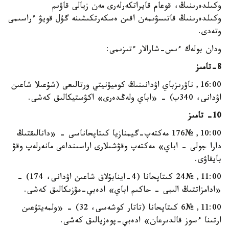
وكىلدەرىنىڭ، قوعام قايراتكەرلەرى مەن زيالى قاۋىم
وكىلدەرىنىڭ قاتىسۋىمەن اقىن ەسكەرتكىشىنە گۇل قويۋ ءراسىمى
وتەدى.
ودان بولەك ءىس-شارالار ءتىزىمى:
8-تامىز
16:00, ناۋرىزباي اۋدانىنىڭ كوميۋنيتي ورتالىعى (شۇعىلا شاعىن
اۋدانى، 340ب) - «اباي ولەڭدەرى» اكۋستيكالىق كەشى.
10- تامىز
10:00, №176 مەكتەپ-گيمنازيا كىتاپحاناسى - «دانالىقتىڭ
دارا جولى - اباي» مەكتەپ وقۋشىلارى اراسىنداعى مانەرلەپ وقۋ
بايقاۋى.
11:00, №24 كىتاپحانا (4-اينابۇلاق شاعىن اۋدانى، 174) -
«ادامزاتتىڭ الىبى - حاكىم اباي» ادەبي-مۋزىكالىق كەشى.
11:00, №6 كىتاپحانا (تاتار كوشەسى، 32) - «ولمەيتۇعىن
ارتىنا ءسوز قالدىرعان» ادەبي-پوەزيالىق كەشى.