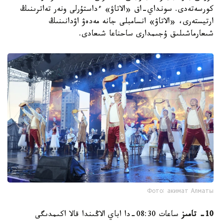
كورسەتەدى. سونداي-اق «الاتاۋ» ءداستۇرلى ونەر تەاترىنىڭ
ارتيستەرى، «الاتاۋ» انسامبلى جانە مەدەۋ اۋدانىنىڭ
شىعارماشىلىق ۇجىمدارى ساحناعا شىعادى.
Фото: акимат Алматы
10- تامىز
ساعات 08:30-دا اباي الاڭىندا قالا اكىمدىگى