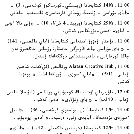
11:00, №14 كىتاپحانا (ريمسكي-كورساكوۆ كوشەسى، 3) -
«اباي مۇراسى - ۇلتتىڭ رۋحاني قازىناسى» تانىمدىق ساعاتى.
11:00, №29 كىتاپحانا (وربيتا-4 ش/ا، 10) - «ۇلى دالا ءۇنى
- اباي» ادەبي-مۋزىكالىق كەشى.
11:00, مۇحتار اۋەزوۆ اتىنداعى كىتاپحانا (اباي داڭعىلى، 141)
- «اباي مۇراسى جانە قازىرگى جاستار: رۋحاني جاڭعىرۋ مەن
جاڭا كوزقاراس» تاقىرىبىنداعى دوڭگەلەك ۇستەل.
11:00, Alatau Creative Hub ورتالىعى (نۇركەنت شاعىن
اۋدانى، 5/11) - «اباي ءسوزى - ۇرپاققا امانات» پوەزيا
كەشى.
12:00, ناۋرىزباي اۋدانىنىڭ كوميۋنيتي ورتالىعى (شۇعىلا شاعىن
اۋدانى، 340ب) - «اباي وقۋلارى» ادەبي كەشى.
14:00, №1 كىتاپحانا (ل. تولستوي كوشەسى، 36) - «اسىل
ءسوزدى ىزدەسەڭ، ابايدى وقى، ەرىنبە…» ادەبي پوديۋمى.
14:00, №32 كىتاپحانا (دوستىق داڭعىلى، 42ب) - «اباي»