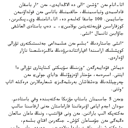
اتا-انام مەن ءۇشىن ءالى دە الاڭدايدى، مەن ءار باسقان
قادامىمدى وتباسىمنىڭ، حالقىمنىڭ باتاسى مەن قولداۋىمەن
جاسايمىن. 100 جاسقا كەلسەم دە، اتا-انامنىڭ وي-پىكىرىن،
كوزقاراسىن قۇرمەتتەيتىن بولامىن»، - دەپ باستادى العاشقى
جاۋابىن تانىمال ءانشى.
ءانشى جاستاردىڭ ءبىلىم مەن عىلىمداعى جەتىستىكتەرى تۋرالى
كوپشىلىك اراسىندا اقپاراتتاندىرۋدىڭ ماڭىزدىلىعىنا نازار
اۋداردى.
ديماش قۇدايبەرگەن ءوزىنىڭ سۇيىكتى كىتاپتارى تۋرالى دا
ايتتى. اسىرەسە، مۇحتار اۋەزوۆتىڭ «اباي جولى» مەن
چەرچيللدىڭ «ەشقاشان بەرىلمەڭىز» شىعارمالارىن ەرەكشە اتاپ
ءوتتى.
«مەن 5 جاسىمنان باستاپ مۋزىكا مەكتەبىندە وقي باستادىم.
سودان اجەم اياعى اۋىرعانىنا قاراماستان مەنى ارقاسىنا سالىپ
مەكتەپكە الىپ باراتىن. مەن ونى قۋانتىپ، ونىڭ ماعان سالعان
ەڭبەگى مەن جۇمساعان كۇش- جىگەرىن اقتاي بىلسەم،