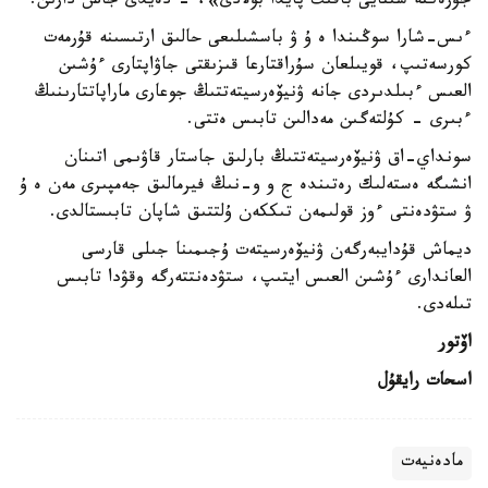
جۇرەكتە شىنايى باقىت پايدا بولادى»، - دەيدى جاس دارىن.
ءىس-شارا سوڭىندا ە ۇ ۋ باسشىلىعى حالىق ارتىسىنە قۇرمەت
كورسەتىپ، قويىلعان سۇراقتارعا قىزىقتى جاۋاپتارى ءۇشىن
العىس ءبىلدىردى جانە ۋنيۆەرسيتەتتىڭ جوعارى ماراپاتتارىنىڭ
ءبىرى - كۇلتەگىن مەدالىن تابىس ەتتى.
سونداي-اق ۋنيۆەرسيتەتتىڭ بارلىق جاستار قاۋىمى اتىنان
انشىگە ەستەلىك رەتىندە ج و و-نىڭ فيرمالىق جەمپىرى مەن ە ۇ
ۋ ستۋدەنتى ءوز قولىمەن تىككەن ۇلتتىق شاپان تابىستالدى.
ديماش قۇدايبەرگەن ۋنيۆەرسيتەت ۇجىمىنا جىلى قارسى
العاندارى ءۇشىن العىس ايتىپ، ستۋدەنتتەرگە وقۋدا تابىس
تىلەدى.
اۆتور
اسحات رايقۇل
مادەنيەت