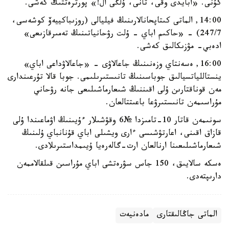
كۇنى. «ابايدى وقى، تانى، ۇلگى ال!» پورترەتتىك كەشى.
14:00, الماتى كىتاپحانالارىنىڭ فيليالى (روزىباكييەۆ كوشەسى،
247/7) - «حاكىم اباي - ۇلت رۋحانياتىنىڭ تەمىرقازىعى»
ادەبي- مۋزىكالىق كەشى.
16:00, ەسەنتاي وزەنىنىڭ جاعالاۋى - «جاعالاۋداعى اباي»
ينستاللياتسيالىق جوباسىنىڭ تانىستىرىلىمى. جوبا قالا تۇرعىندارى
مەن قوناقتارىن ۇلى اقىننىڭ شىعارماشىلىعى جانە رۋحاني
مۇراسىمەن تانىستىرۋعا باعىتتالعان.
سونىمەن قاتار 10-تامىزدا №6 وقۋشىلار ءۇيىنىڭ اۋماعىندا ۇلى
قازاق اقىنى، اعارتۋشىسى ءارى ويشىلى اباي قۇنانباي ۇلىنىڭ
شىعارماشىلىعىنا ارنالعان ارت-گالەرەيا ۇيىمداستىرىلادى.
ەسكە سالايىق، 150 جاس سۋرەتشى اباي مۇراسىن قىلقالاممەن
دارىپتەدى.
الماتى جاڭالىقتارى
مادەنيەت