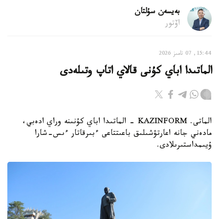
بەيسەن سۇلتان
اۆتور
15:44, 07 تامىز 2026
الماتىدا اباي كۇنى قالاي اتاپ وتىلەدى
الماتى. KAZINFORM - الماتىدا اباي كۇنىنە وراي ادەبي،
مادەني جانە اعارتۋشىلىق باعىتتاعى ءبىرقاتار ءىس-شارا
ۇيىمداستىرىلادى.