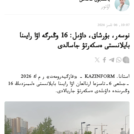
باقىتجول كاكەش
اۆتور
10:07, 06 تامىز 2026
نوسەر، بۇرشاق، داۋىل: 16 وڭىرگە اۋا رايىنا
بايلانىستى ەسكەرتۋ جاسالدى
استانا. KAZINFORM - «قازگيدرومەت» ر م ك 2026
-جىلعى 6-تامىزعا ارنالعان اۋا رايىنا بايلانىستى ەلىمىزدىڭ 16
وڭىرىندە داۋىلدى ەسكەرتۋ جاريالادى.