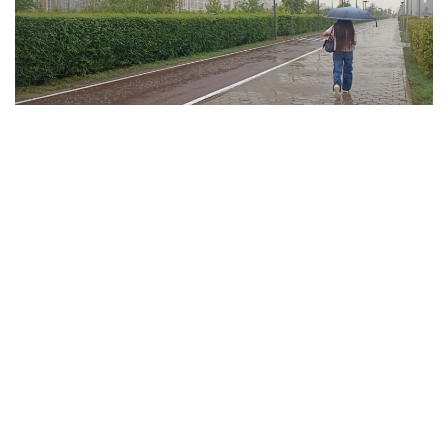
فوتو: ەلميرا ورالبايەۆا/kazinform
ۇلىتاۋ وبلىسىندا تۇندە وبلىستىڭ شىعىسىندا جاڭبىر جاۋىپ،
نايزاعاي وينايدى. سولتۇستىك- باتىستان، سولتۇستىكتەن
سوعاتىن جەلدىڭ ەكپىنى كۇندىز وبلىستىڭ سولتۇستىگى مەن
شىعىسىندا 15 م/س- قا جەتەدى. كۇندىز اۋا تەمپەراتۋراسى +35
گرادۋسقا دەيىن كوتەرىلىپ، اپتاپ ىستىق بولادى. وبلىستىڭ
سولتۇستىگى مەن ورتالىعىندا جوعارى ءورت قاۋپى، ال
وڭتۇستىگى مەن شىعىسىندا توتەنشە ءورت قاۋپى ساقتالادى.
جەزقازعان قالاسىندا دا جوعارى ءورت قاۋپى كۇتىلەدى.
جەتىسۋ وبلىسىنىڭ تاۋلى اۋداندارىندا جاڭبىر جاۋىپ، نايزاعاي