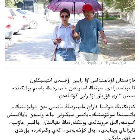
Фото: Нұрболат Нұржаубай
قازاقستان اۋماعىنداعى اۋا رايىن اۋقىمدى انتيسيكلون
قالىپتاستىرادى. سونىڭ اسەرىنەن ەلىمىزدىڭ باسىم بولىگىندە
ىستىق ءارى قۇرعاق اۋا رايى كۇتىلەدى.
كەزەڭنىڭ سوڭىنا قاراي ەلىمىزدىڭ باتىسى مەن سولتۇستىك-
باتىسىندا سولتۇستىك-باتىس سيكلونى جانە ونىمەن بايلانىستى
اتموسفەرالىق فرونتالدى بولىكتەردىڭ ىقپالىنان جاڭبىر جاۋىپ،
نايزاعاي وينايدى، جەل كۇشەيەدى، كەي وڭىرلەردە بۇرشاق
جاۋۋى مۇمكىن.