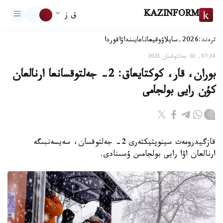
KAZINFORM
ق ز
ترەند:
2026-سايلاۋ
وقيعا
تاعايىنداۋ
اقوردا
07:24, 02 جەلتوقسان 2023
بوران، قار، كوكتايعاق: 2- جەلتوقسانعا ارنالعان
كۇن رايى بولجامى
قازگيدرومەت سينوپتيكتەرى 2- جەلتوقسان، سەيسەنبىگە
ارنالعان اۋا رايى بولجامىن ۇسىنادى.