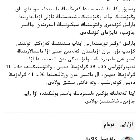
رەسپۋبليكانىڭ شىعىسىندا كەزەڭنىڭ باسىندا، سونداي-اق
وڭتۇستىك جانە وڭتۇستىك-شىعىستىڭ تاۋلى اۋداندارىندا
بارلىق كۇندەرى وڭتۇستىك سيكلوننىڭ اسەرىنەن جاڭبىر
جاۋىپ، نايزاعاي كۇتىلەدى.
بارلىق ءوڭىر تۇرعىندارىن اپتاپ ىستىقتىڭ كەزەكتى تولقىنى
كۇتىپ تۇر. يران اۋماعىنان كەلەتىن جىلى اۋا ماسسالارىنىڭ
اسەرىنەن ەلىمىزدىڭ سولتۇستىگى مەن شىعىسىندا اۋا
تەمپەراتۋراسى 35- 39 گرادۋسقا دەيىن، وڭتۇستىگىندە 35- 41
گرادۋسقا دەيىن، ال باتىسى مەن ورتالىعىندا 36- 41 گرادۋسقا
دەيىن كوتەرىلىپ، وتە قاتتى ىستىق بولادى.
ايتا كەتەلىك بۇگىن ەلىمىزدىڭ باسىم بولىگىندە اۋا رايى
جاۋىن-شاشىنسىز بولادى.
اۋارايى
قوعام