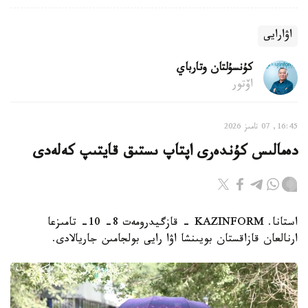
اۋارايى
كۇنسۇلتان وتارباي
اۆتور
16:45, 07 تامىز 2026
دەمالىس كۇندەرى اپتاپ ىستىق قايتىپ كەلەدى
استانا. KAZINFORM - قازگيدرومەت 8- 10- تامىزعا
ارنالعان قازاقستان بويىنشا اۋا رايى بولجامىن جاريالادى.