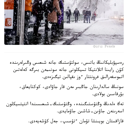
Фото: Pexels
رەسپۋبليكانىڭ باتىس، سولتۇستىك جانە شىعىس وڭىرلەرىندە
كۇن رايىنا اتلانتيكا تسيكلونى جانە سونىمەن بىرگە كەلەتىن
اتموسفەرالىق فرونتتار ءوز ىقپالىن تيگىزەدى.
سونىڭ سالدارىنان جاڭبىر مەن قار جاۋادى، كوكتايعاق،
بۇرقاسىن بولادى.
تەك ەلدىڭ وڭتۇستىگىندە، وڭتۇستىك-شىعىسىندا انتيتسيكلون
اسەرىنەن جاۋىن-شاشىن جاۋمايدى.
قازاقستان بويىنشا تۇمان ءتۇسىپ، جەل كۇشەيەدى.