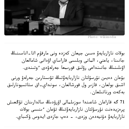
Photo: wikimedia
بولات نازاربايەۆ ەسىن جيعان كەزدە ونى مارقۇم اتا-اناسىنىڭ
جانىنا، ياعني، الماتى وبلىسى قاراساي اۋدانى شامالعان
اۋىلىنىڭ جانىنداعى رۋلىق قورىمعا جەرلەۋدى ءوتىندى.
بۇعان دەيىن نۇرسۇلتان نازاربايەۆتىڭ تۋىستارىن جەرلەۋ ورنى
اشىق بولعان، قازىر ول قورشالعان، سونداي-اق ستاتسيونارلىق
بەكەت ورناتىلعان.
71 گە قاراعان شاعىندا سوزىلمالى اۋرۋدىڭ سالدارىنان تۇڭعىش
پرەزيدەنت نۇرسۇلتان نازاربايەۆتىڭ تۋعان ءىنىسى بولات
نازاربايەۆ دۇنيەدەن وزدى، - دەپ جازدى ايدوس ۇكىباي.