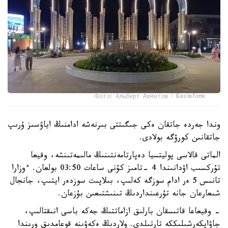
Фото: Альберт Ахметов / Kazinform
وندا جەردە جاتقان ەكى جىگىتتى بىرنەشە ادامنىڭ اياۋسىز ۇرىپ
جاتقانىن كورۋگە بولادى.
الماتى قالاسى پوليتسيا دەپارتامەنتىنىڭ مالىمەتىنشە، وقيعا
تۇركسىب اۋدانىندا 4 -تامىز كۇنى ساعات 03:50 بولعان. ءوزارا
تانىس 5 ەر ادام سوزگە كەلىپ، بىلاپىت سوزدەر ايتىپ، جانجال
شىعارعان جانە تۇرعىنداردىڭ تىنىشتىعىن بۇزعان.
- وقيعاعا قاتىسقان بارلىق ازاماتتىڭ جەكە باسى انىقتالىپ،
جاۋاپكەرشىلىككە تارتىلدى. ولاردىڭ ەكەۋىنە قوعامدىق ورىندا