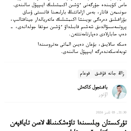
ماس كۇيىندە جۇرگەنى ءۇشىن اكىمشىلىك ايىپپۇل سالىندى.
سونىمەن قاتار، بەس ازاماتتىڭ بارلىعىنا قاتىستى ۇساق
بۇزاقىلىق دەرەگى بويىنشا اكىمشىلىك ماتەريالدار جيناقتالىپ،
پروتسەسسۋالدىق شەشىم قابىلداۋ ءۇشىن سوتقا جولداندى، -
دەپ حابارلادى دەپارتامەنتتەن.
ەسكە سالايىق، بۇعان دەيىن الماتى مەتروسىندا
توبەلەسكەندەرگە ايىپپۇل سالىندى.
زاڭ جانە قۇقىق
قوعام
باقىتجول كاكەش
اۆتور
21:30, 05 تامىز 2026
تۇركىستان وبلىسىندا تاۋەشكىنىڭ لاعىن تاياقپەن