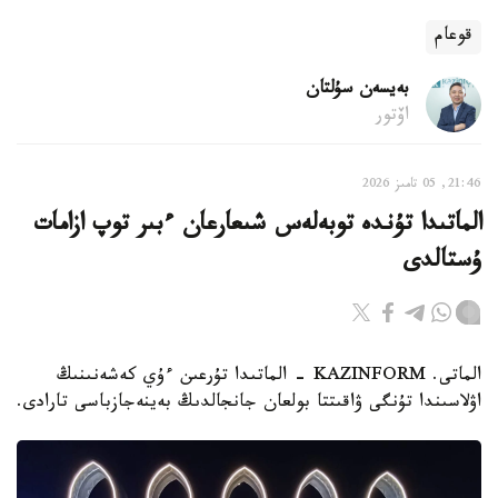
قوعام
بەيسەن سۇلتان
اۆتور
21:46, 05 تامىز 2026
الماتىدا تۇندە توبەلەس شىعارعان ءبىر توپ ازامات
ۇستالدى
الماتى. KAZINFORM - الماتىدا تۇرعىن ءۇي كەشەنىنىڭ
اۋلاسىندا تۇنگى ۋاقىتتا بولعان جانجالدىڭ بەينەجازباسى تارادى.