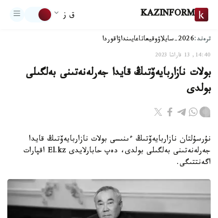
KAZINFORM
ق ز
ترەند:
2026-سايلاۋ
وقيعا
تاعايىنداۋ
اقوردا
14:40, 13 قاراشا 2023
بولات نازاربايەۆتىڭ قايدا جەرلەنەتىنى بەلگىلى
بولدى
نۇرسۇلتان نازاربايەۆتىڭ ءىنىسى بولات نازاربايەۆتىڭ قايدا
جەرلەنەتىنى بەلگىلى بولدى، دەپ حابارلايدى El.kz اقپارات
اگەنتتىگى.