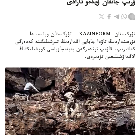
ۇرىپ جاتقان ۆيدەو تارادى
تۇركىستان. KAZINFORM - تۇركىستان وبلىسىندا
تۇرعىنداردىڭ تاۋدا جابايى اڭداردىڭ تىرشىلىگىنە كەدەرگى
كەلتىرىپ، قاۋىپ توندىرگەن بەينەجازباسى كوپشىلىكتىڭ
الاڭداۋشىلىعىن تۋدىردى.