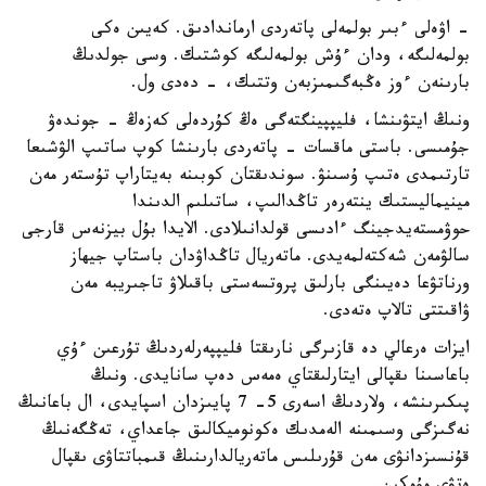
- اۋەلى ءبىر بولمەلى پاتەردى ارماندادىق. كەيىن ەكى
بولمەلىگە، ودان ءۇش بولمەلىگە كوشتىك. وسى جولدىڭ
بارىنەن ءوز ەڭبەگىمىزبەن وتتىك، - دەدى ول.
ونىڭ ايتۋىنشا، فليپپينگتەگى ەڭ كۇردەلى كەزەڭ - جوندەۋ
جۇمىسى. باستى ماقسات - پاتەردى بارىنشا كوپ ساتىپ الۋشىعا
تارتىمدى ەتىپ ۇسىنۋ. سوندىقتان كوبىنە بەيتاراپ تۇستەر مەن
مينيماليستىك ينتەرەر تاڭدالىپ، ساتىلىم الدىندا
حوۋمستەيدجينگ ءادىسى قولدانىلادى. الايدا بۇل بيزنەس قارجى
سالۋمەن شەكتەلمەيدى. ماتەريال تاڭداۋدان باستاپ جيھاز
ورناتۋعا دەيىنگى بارلىق پروتسەستى باقىلاۋ تاجىريبە مەن
ۋاقىتتى تالاپ ەتەدى.
ايزات ەرعالي دە قازىرگى نارىقتا فليپپەرلەردىڭ تۇرعىن ءۇي
باعاسىنا ىقپالى ايتارلىقتاي ەمەس دەپ سانايدى. ونىڭ
پىكىرىنشە، ولاردىڭ اسەرى 5- 7 پايىزدان اسپايدى، ال باعانىڭ
نەگىزگى وسىمىنە الەمدىك ەكونوميكالىق جاعداي، تەڭگەنىڭ
قۇنسىزدانۋى مەن قۇرىلىس ماتەريالدارىنىڭ قىمباتتاۋى ىقپال