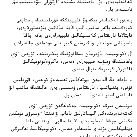
شەكتەلمەيدى. بۇل باعىتتىڭ ىشىندە ءارتۇرلى ينۆەستيتسيالىق
تاسىلدەر بار.
ريەلتور الەكساندر بيكەتوۆ فليپپينگكە قۇرىلىستىڭ باستاپقى
كەزەڭىندە پاتەر ساتىپ الىپ قايتا ساتاتىن ينۆەستورلاردى،
قايتالاما نارىقتاعى كلاسسيكالىق فليپپەرلەردى جانە جاڭا
باسپانانى جوندەپ وتكىزەتىن گيبريدتى مودەلدى جاتقىزادى.
ال ەكونوميست باۋىرجان ىسقاقوۆتىڭ پىكىرىنشە، تۇرعىن ءۇي
باعاسىنىڭ وسۋىنە فليپپەرلەر ەمەس، ماكروەكونوميكالىق
فاكتورلار كوبىرەك ىقپال ەتەدى.
- باعاعا ەڭ الدىمەن يپوتەكالىق نەسيەلەۋ كولەمى، قۇرىلىس
قۇنى، ينفلياتسيا، نارىقتاعى ۇسىنىس پەن حالىقتىڭ ساتىپ الۋ
قابىلەتى اسەر ەتەدى، - دەدى ول.
سونىمەن بىرگە ەكونوميست جەكەلەگەن تۇرعىن ءۇي
كەشەندەرىندەگى الىپساتارلىق باعانى ۋاقىتشا ءوسىرۋى مۇمكىن
ەكەنىن جوققا شىعارمايدى. الايدا جالپى نارىقتاعى باعا
ديناميكاسىن مۇنداي مامىلەلەر ەمەس، ەكونوميكانىڭ نەگىزگى