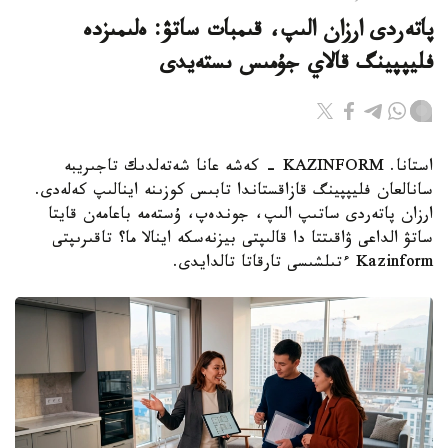
پاتەردى ارزان الىپ، قىمبات ساتۋ: ەلىمىزدە
فليپپينگ قالاي جۇمىس ىستەيدى
استانا. KAZINFORM - كەشە عانا شەتەلدىك تاجىريبە
سانالعان فليپپينگ قازاقستاندا تابىس كوزىنە اينالىپ كەلەدى.
ارزان پاتەردى ساتىپ الىپ، جوندەپ، ۇستەمە باعامەن قايتا
ساتۋ الداعى ۋاقىتتا دا قالىپتى بيزنەسكە اينالا ما؟ تاقىرىپتى
Kazinform ءتىلشىسى تارقاتا تالدايدى.