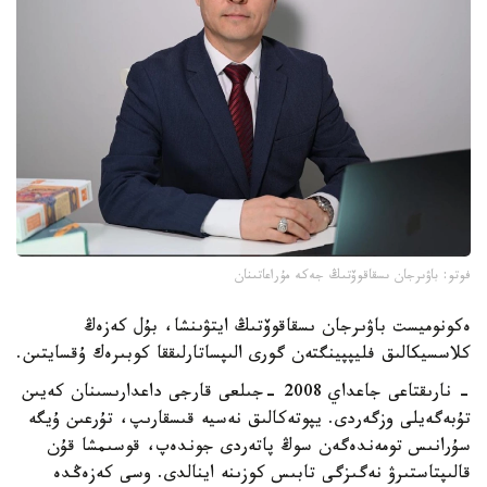
فوتو: باۋىرجان ىسقاقوۆتىڭ جەكە مۇراعاتىنان
ەكونوميست باۋىرجان ىسقاقوۆتىڭ ايتۋىنشا، بۇل كەزەڭ
كلاسسيكالىق فليپپينگتەن گورى الىپساتارلىققا كوبىرەك ۇقسايتىن.
- نارىقتاعى جاعداي 2008 -جىلعى قارجى داعدارىسىنان كەيىن
تۇبەگەيلى وزگەردى. يپوتەكالىق نەسيە قىسقارىپ، تۇرعىن ۇيگە
سۇرانىس تومەندەگەن سوڭ پاتەردى جوندەپ، قوسىمشا قۇن
قالىپتاستىرۋ نەگىزگى تابىس كوزىنە اينالدى. وسى كەزەڭدە