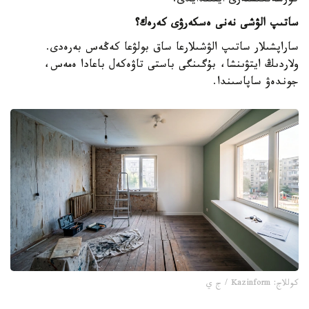
كورسەتكىشتەرى ايقىندايدى.
ساتىپ الۋشى نەنى ەسكەرۋى كەرەك؟
ساراپشىلار ساتىپ الۋشىلارعا ساق بولۋعا كەڭەس بەرەدى.
ولاردىڭ ايتۋىنشا، بۇگىنگى باستى تاۋەكەل باعادا ەمەس،
جوندەۋ ساپاسىندا.
كوللاج: Kazinform / ج ي