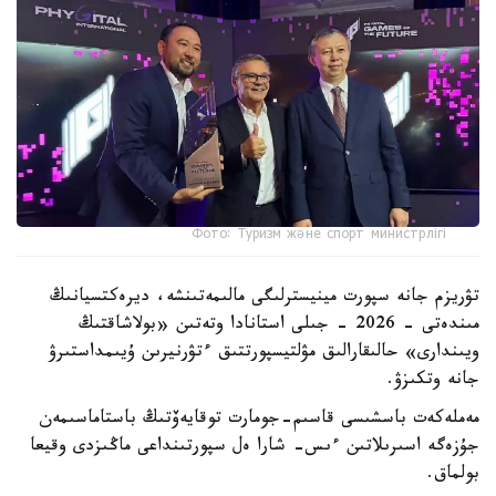
Фото: Туризм және спорт министрлігі
تۋريزم جانە سپورت مينيسترلىگى مالىمەتىنشە، ديرەكتسيانىڭ
مىندەتى - 2026 - جىلى استانادا وتەتىن «بولاشاقتىڭ
ويىندارى» حالىقارالىق مۋلتيسپورتتىق ءتۋرنيرىن ۇيىمداستىرۋ
جانە وتكىزۋ.
مەملەكەت باسشىسى قاسىم-جومارت توقايەۆتىڭ باستاماسىمەن
جۇزەگە اسىرىلاتىن ءىس- شارا ەل سپورتىنداعى ماڭىزدى وقيعا
بولماق.