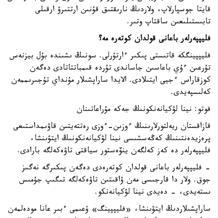
قايتا جوسپارلاپ، ولاردىڭ نارىقتىق قۇنىن ارتتىرۋ ارقىلى
تابىستىلىعىن ساقتاپ وتىر.
فليپپەرلەر باعانى قولدان كوتەرە مە؟
فليپپينگكە قاتىستى پىكىر ءارتۇرلى. سونىڭ ىشىندە بۇل بيزنەس
تۇرعىن ءۇي باعاسىن جاساندى تۇردە قىمباتتاتادى دەگەن
كوزقاراس ءجيى ايتىلادى. الايدا ساراپشىلار مۇنداي تۇجىرىممەن
كەلىسپەيدى.
فوتو: نينا لۋكيانەنكونىڭ جەكە مۇراعاتىنان
قازاقستان ريەلتورلارىنىڭ ءوزىن-ءوزى رەتتەيتىن قاۋىمداستىعى
پرەزيدەنتىنىڭ كەڭەسشىسى نينا لۋكيانەنكونىڭ ايتۋىنشا،
فليپپەرلەر دە كەز كەلگەن ينۆەستور سياقتى تاۋەكەلگە بارادى.
- فليپپەرلەر باعانى قولدان كوتەرەدى دەگەن پىكىرگە نەگىز
جوق. ولار دا قارجىسى مەن ۋاقىتىن تاۋەكەلگە تىگىپ جۇمىس
ىستەيدى، - دەيدى نينا لۋكيانەنكو.
ساراپشىلاردىڭ ايتۋىنشا، «فليپپينگ» ۇعىمى ءبىر عانا مودەلمەن