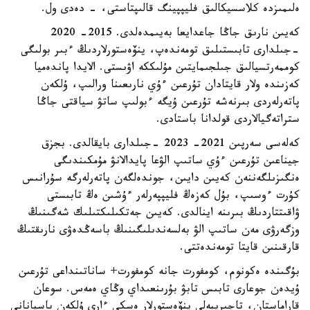
ەلىمىزدە كلاسسيكالىق فليپپينگ قالىپتاستى، - دەدى ول.
كەيىن نارىق جاڭا جاعدايعا بەيىمدەلدى. 2015- 2020
-جىلدارى تابىستىلىق تومەندەپ، ينۆەستورلاردىڭ ءبىر بولىگى
كوممەرتسيالىق جىلجىمايتىن مۇلىككە اۋىستى. الايدا پاندەميا
كەزىندە ولار قايتادان تۇرعىن ءۇي نارىعىنا ورالىپ، ۇلكەن
پاتەرلەردى بىرنەشە تۇرعىن ۇيگە ءبولىپ ساتۋ سياقتى جاڭا
ستراتەگيالاردى قولدانا باستادى.
كەلەسى سەرپىن 2021- 2023 -جىلدارى بايقالدى. بجزق
جيناعىن تۇرعىن ءۇي ساتىپ الۋعا پايدالانۋ مۇمكىندىگى
ەنگىزىلگەننەن كەيىن دايىن، جوندەلگەن پاتەرلەرگە سۇرانىس
كۇرت ءوسىپ، بۇل كەزەڭ فليپپەرلەر ءۇشىن ەڭ تابىستى
ۋاقىتتاردىڭ بىرىنە اينالدى. كەيىن جەتكىلىكتىلىك شەگىنىڭ
وزگەرۋى مەن ساتىپ الۋ بەلسەندىلىگىنىڭ باسەڭدەۋى نارىقتىڭ
قارقىنىن قايتا تومەندەتتى.
بۇگىندە ەكونوم، كومفورت جانە كومفورت+ ساناتىنداعى تۇرعىن
ۇيدەن جوعارى تابىس تابۋ بۇرىنعىداي وڭاي ەمەس. سوعان
قاراماستان، تاجىريبەلى ينۆەستورلار ەسكى ءارى ۇلكەن باسپانانى