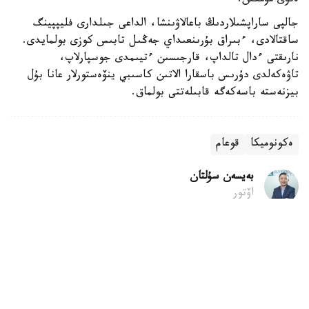
ەتۋى مۇمكىن.
جالپى ساراپشىلاردىڭ باعالاۋىنشا، الداعى جىلدارى فليپپينگ
ساقتالادى، ءبىراق بۇرىنعىداي جەڭىل تابىس كوزى بولمايدى.
نارىقتى ءدال تالداپ، قارجىسىن ءتيىمدى جوسپارلاپ،
تاۋەكەلدى دۇرىس باسقارا الاتىن كاسىبي ينۆەستورلار عانا بۇل
بيزنەستە باسەكەگە قابىلەتتى بولماق.
ەكونوميكا
قوعام
بەيسەن سۇلتان
اۆتور
07:42, 06 تامىز 2026
تىك ءجۇرۋ ادامنىڭ شەشىم قابىلداۋىنا اسەر ەتەدى