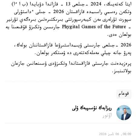
ايتا كەتەيىك، 2024 -جىلعى 13 - قازاندا دۋبايدا (ب ا ءا)
وتكەن رەسمي راسىمدە قازاقستان 2026 - جىلى ءداستۇرلى
سپورت تۇرلەرى مەن كيبەرسپورتتى بىرىكتىرەتىن بىرەگەي تۋرنير
- Phygital Games of the Future جارىسىن وتكىزۋ قۇقىعىنا يە
بولعان ەدى.
2026 -جىلعى جارىستى ۇيىمداستىرۋعا قازاقستاننان بولەك،
پەرۋ جانە چيلي مەملەكەتتەرى دە ۇمىتكەر بولعان.
پرەزيدەنت جارىستى قازاقستاندا وتكىزۋدى ۇسىنعانىن جازعان
بولاتىنبىز.
قوعام
ريزابەك نۇسىپبەك ۇلى
اۆتور
08:00, 06 تامىز 2026