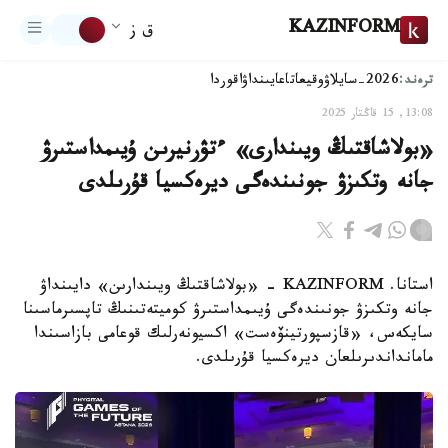
KAZINFORM
ق ز
ترەند:
2026-سايلاۋ
وقيعا
تاعايىنداۋ
اقوردا
13:08, 15 قاڭتار 2025
«بولاشاقتىڭ ويىندارى» ءتۋرنيرىن ۇيىمداستىرۋ
جانە وتكىزۋ جونىندەگى ديرەكسيا قۇرىلدى
استانا. KAZINFORM - «بولاشاقتىڭ ويىندارىن» دايىنداۋ
جانە وتكىزۋ جونىندەگى ۇيىمداستىرۋ كوميتەتىنىڭ تاپسىرماسىنا
سايكەس، «قازسپورتينۆەست» اكسيونەرلىك قوعامى بازاسىندا
مامانداندىرىلعان ديرەكسيا قۇرىلدى.