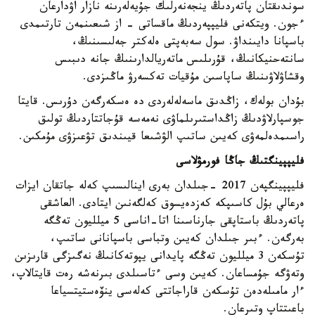
سوندىقتان پاتەردىڭ ينجەنەرلىك جۇيەلەرىنە نازار اۋدارعان
ءجون. ويتكەنى فليپپەردىڭ ماقساتى - از شىعىنمەن تارتىمدى
باسپانا دايىنداۋ. سول سەبەپتى ەلەكتر جەلىسىنىڭ،
سانتەحنيكانىڭ، قۇرىلىس ماتەريالدارىنىڭ جانە دىبىس
وقشاۋلاۋىنىڭ ساپاسىن مۇقيات تەكسەرۋ ماڭىزدى.
بۇدان بولەك، زاڭدىق ماسەلەلەردى دە ەسكەرگەن دۇرىس. قايتا
جوسپارلاۋدىڭ زاڭداستىرىلماۋى نەمەسە قۇجاتتاردىڭ تولىق
راسىمدەلمەۋى كەيىن ساتىپ الۋشىعا قيىندىق تۋعىزۋى مۇمكىن.
فليپپينگتىڭ جاڭا فورمۋلاسى
فليپپينگپەن 2017 -جىلدان بەرى اينالىسىپ كەلە جاتقان ايزات
ەرعالي بۇل كاسىپكە كەزدەيسوق كەلگەنىن ايتادى. العاشقى
پاتەردىڭ باستاپقى جارناسىنا اتا-اناسى 5 ميلليون تەڭگە
بەرگەن. ءبىر جىلدان كەيىن وتباسى باسپانانى ساتىپ،
تۇسكەن 3 ميلليون تەڭگە پايدانى يپوتەكانىڭ نەگىزگى قارىزىن
وتەۋگە جۇمساعان. كەيىن وسى ءتاسىلدى بىرنەشە رەت قايتالاپ،
ءار مامىلەدەن تۇسكەن قاراجاتتى كەلەسى ينۆەستيتسياعا
باعىتتاپ وتىرعان.