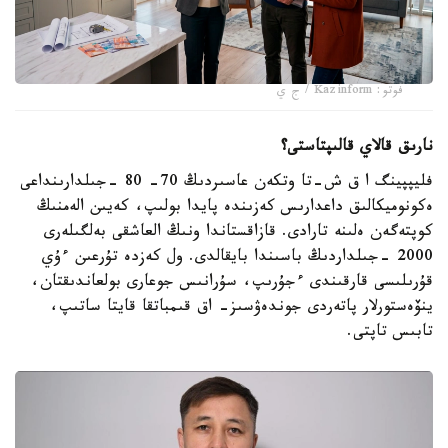
فوتو: Kazinform / ج ي
نارىق قالاي قالىپتاستى؟
فليپپينگ ا ق ش-تا وتكەن عاسىردىڭ 70- 80 -جىلدارىنداعى
ەكونوميكالىق داعدارىس كەزىندە پايدا بولىپ، كەيىن الەمنىڭ
كوپتەگەن ەلىنە تارادى. قازاقستاندا ونىڭ العاشقى بەلگىلەرى
2000 -جىلداردىڭ باسىندا بايقالدى. ول كەزدە تۇرعىن ءۇي
قۇرىلىسى قارقىندى ءجۇرىپ، سۇرانىس جوعارى بولعاندىقتان،
ينۆەستورلار پاتەردى جوندەۋسىز- اق قىمباتقا قايتا ساتىپ،
تابىس تاپتى.