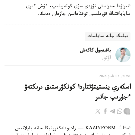
اتىراۋدا جەراستى تۇزدى سۋى كوتەرىلىپ، ءۇش ءىرى
ساياباقتىڭ قۇرىلىسى توقتاعانىن جازعان ەدىك.
بيلىك جانە ساياسات
باقىتجول كاكەش
اۆتور
21:58, 07 تامىز 2026
اسكەري ينستيتۋتتاردا كونكۋرستىق ىرىكتەۋ
ءجۇرىپ جاتىر
استانا. KAZINFORM — راديوەلەكترونيكا جانە بايلانىس