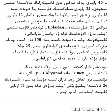
- 45 پايىزى جەكە سەكتور مەن كاسىپكەرلىك سالاسىندا جۇمىس
ىستەيدى. 25 پايىزى مەملەكەتتىك قۇرىلىمداردا قىزمەت ەتسە،
18 پايىزى ۇلتتىق كومپانيالاردا ەڭبەك ەتەدى. قالعان 12 پايىزى
ءبىلىم، عىلىم جانە مەديتسينا سالاسىندا جۇمىس ىستەيدى.
سوڭعى 25 جىل ىشىندە «Bolashaq» تۇلەكتەر قاۋىمداستىعى
ءبىلىم بەرۋ، الەۋمەتتىك قولداۋ، جاستار ساياساتى،
كاسىپكەرلىك جانە مادەنيەت باعىتتارىندا 150 دەن استام جوبانى
جۇزەگە اسىردى. قاۋىمداستىق گرانتتارى ارقىلى 25 جاڭا
كاسىپورىن اشىلدى. بۇگىندە قاۋىمداستىق قاتارىندا 3 مىڭعا
جۋىق مۇشە بار، - دەدى كەڭەس ءتوراعاسى.
سونىمەن قاتار كەڭەس ءتوراعاسى بولاشاقتىقتاردىڭ
باستاماسىمەن Disney جانە Hollywood ستۋديالارىنىڭ
مۋلتفيلمدەرى العاش رەت قازاق تىلىنە دۋبلياجدالىپ، ەلىمىزدىڭ
26 قالاسىندا ينكليۋزيۆتى ءبىلىم بەرۋدى قولدايتىن 71 ارنايى
كابينەت اشىلعانىن اتاپ ءوتتى.
بيلىك جانە ساياسات