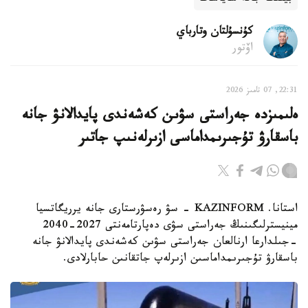
كۇنسۇلتان وتارباي
اۆتور
22:31, 07 تامىز 2026
ەلىمىزدە جەراستى سۋىن كەشەندى پايدالانۋ جانە
باسقارۋ تۇجىرىمداماسى ازىرلەنىپ جاتىر
استانا. KAZINFORM - سۋ رەسۋرستارى جانە يرريگاتسيا
مينيسترلىگىنىڭ جەراستى سۋى دەپارتامەنتى 2027-2040
-جىلدارعا ارنالعان جەراستى سۋىن كەشەندى پايدالانۋ جانە
باسقارۋ تۇجىرىمداماسىن ازىرلەپ جاتقانىن حابارلادى.