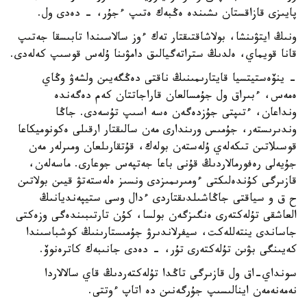
پايىزى قازاقستان ىشىندە ەڭبەك ەتىپ ءجۇر، - دەدى ول.
ونىڭ ايتۋىنشا، بولاشاقتىقتار تەك ءوز سالاسىندا تابىسقا جەتىپ
قانا قويماي، ەلدىڭ ستراتەگيالىق دامۋىنا ۇلەس قوسىپ كەلەدى.
- ينۆەستيتسيا قايتارىمىنىڭ ناقتى دەڭگەيىن ولشەۋ وڭاي
ەمەس، ءبىراق ول جۇمسالعان قاراجاتتان كەم دەگەندە
ونداعان، ءتىپتى جۇزدەگەن ەسە اسىپ تۇسەدى. جاڭا
وندىرىستەر، جۇمىس ورىندارى مەن سالىقتار ارقىلى ەكونوميكاعا
قوسىلاتىن تىكەلەي ۇلەستەن بولەك، قۇتقارىلعان ومىرلەر مەن
جۇيەلى رەفورمالاردىڭ قۇنى باعا جەتپەس جوعارى. ماسەلەن،
قازىرگى كۇندەلىكتى ءومىرىمىزدى ونسىز ەلەستەتۋ قيىن بولاتىن
ح ق و سياقتى جاڭاشىلدىقتاردى ءدال وسى ستيپەنديانىڭ
العاشقى تۇلەكتەرى ەنگىزگەن بولسا، كۇن تارتىبىندەگى وزەكتى
جاساندى ينتەللەكت، سيفرلاندىرۋ جۇمىستارىنىڭ كوشباسىندا
كەيىنگى بۋىن تۇلەكتەرى تۇر، - دەدى جانىبەك كاترەنوۆ.
سونداي-اق ول قازىرگى تاڭدا تۇلەكتەردىڭ قاي سالالاردا
نەمەنەمەن اينالىسىپ جۇرگەنىن دە اتاپ ءوتتى.