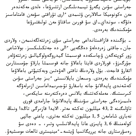
جۇيەسىن قالىپتاستىرۋعا باعىتتالعان. قۇجاتتى ىسكە اسىرۋ
جەراستى سۋىن يگەرۋ تيىمدىلىگىن ارتتىرۋعا، ەلدى مەكەندەر
مەن ەكونوميكا سالالارىن ۇتىمدى ءارى تۇراقتى سۋمەن قامتاماسىز
ەتۋگە، سونداي-اق سۋ قورىن ساقتاۋ مەن تولىقتىرۋعا
مۇمكىندىك بەرەدى.
- بۇگىندە قازاقستانداعى جەراستى سۋى زەرتتەلگەنىمەن، ولاردى
جان-جاقتى زەردەلەۋ دەڭگەيى ءالى دە جەتكىلىكسىز. بولاشاعى
زور كوپتەگەن ۋچاسكەدە قوسىمشا گيدروگەولوگيالىق زەرتتەۋلەر
جۇرگىزۋ، قورلاردى قايتا باعالاۋ جانە قوسىمشا بارلاۋ جۇمىستارىن
اتقارۋ قاجەت. بۇل ولاردىڭ ناقتى الەۋەتىن وبەكتيۆتى باعالاۋعا
مۇمكىندىك بەرەدى. وسىعان بايلانىستى ءبىز جەراستى سۋىن
كەشەندى پايدالانۋ جانە باسقارۋ تۇجىرىمداماسىن ازىرلەۋگە
كىرىستىك. مەملەكەتتىك بالانس دەرەكتەرىنە سايكەس،
ەلىمىزدەگى جەراستى سۋىنىڭ پايدالانۋعا جارامدى قورى
تاۋلىگىنە 43,2 ميلليون تەكشە مەتر. الايدا قازىرگى تاڭدا ونىڭ
نەبارى شامامەن 1,5 ميلليون تەكشە مەترى، ياعني جالپى
كولەمنىڭ 3,6 پايىزى عانا پايدالانىلىپ وتىر، - دەدى سۋ
رەسۋرستارى جانە يرريگاتسيا ۆيتسە-ءمينيسترى تالعات مومىشيەۆ.