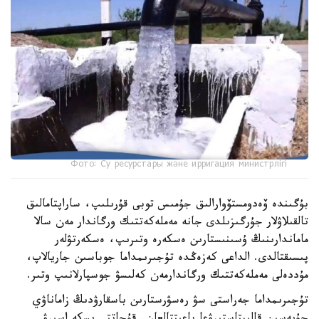
Фото: Су ресурстары және ирригация министрлігі
بۇگىندە ۆەدومستۆوارالىق جۇمىس توبى قۇرىلىپ، ساراپتامالىق
تالقىلاۋلار جۇرگىزىلدى جانە مەملەكەتتىك ورگاندار مەن سالا
ماماندارىنىڭ ۇسىنىستارىن ەسكەرە وتىرىپ، ەسكەرتۋلەر
پىسىقتالدى. الداعى كەزەڭدە تۇجىرىمداما جوباسىن جاريالاپ،
مۇددەلى مەملەكەتتىك ورگاندارمەن كەلىسۋ جوسپارلانىپ وتىر.
تۇجىرىمداما جەراستى سۋ رەسۋرستارىن باسقارۋدىڭ زاماناۋي