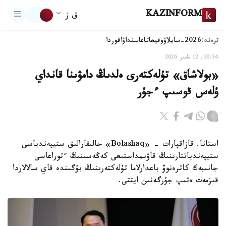
KAZINFORM
ق ز
ترەند:
2026-سايلاۋ
وقيعا
تاعايىنداۋ
اقوردا
20:34, 12 مامىر 2026
«بولاشاق» تۇلەكتەرى ەلدىڭ دامۋىنا قانداي
ۇلەس قوسىپ ءجۇر
استانا. قازاقپارات - «Bolashaq» حالىقارالىق ستيپەندياسى
ستيپەندياتتارىنىڭ قاۋىمداستىعى كەڭەسىنىڭ ءتوراعاسى
جانىبەك كاترەنوۆ باعدارلاما تۇلەكتەرىنىڭ بۇگىندە قاي سالالاردا
قىزمەت ەتىپ جۇرگەنىن ايتتى.