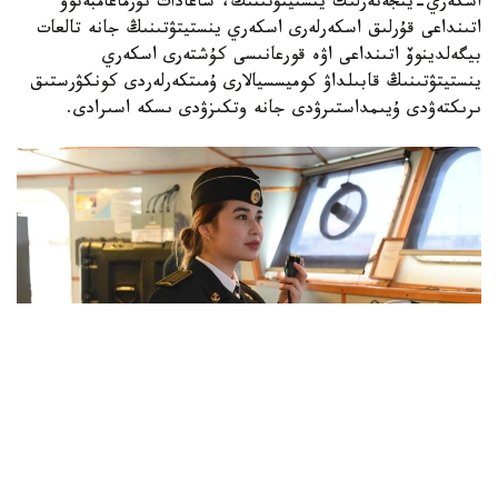
اسكەري-ينجەنەرلىك ينستيتۋتىنىڭ، ساعادات نۇرماعامبەتوۆ
اتىنداعى قۇرلىق اسكەرلەرى اسكەري ينستيتۋتىنىڭ جانە تالعات
بيگەلدينوۆ اتىنداعى اۋە قورعانىسى كۇشتەرى اسكەري
ينستيتۋتىنىڭ قابىلداۋ كوميسسيالارى ۇمىتكەرلەردى كونكۋرستىق
ىرىكتەۋدى ۇيىمداستىرۋدى جانە وتكىزۋدى ىسكە اسىرادى.
Фото: Қорғаныс министрлігі