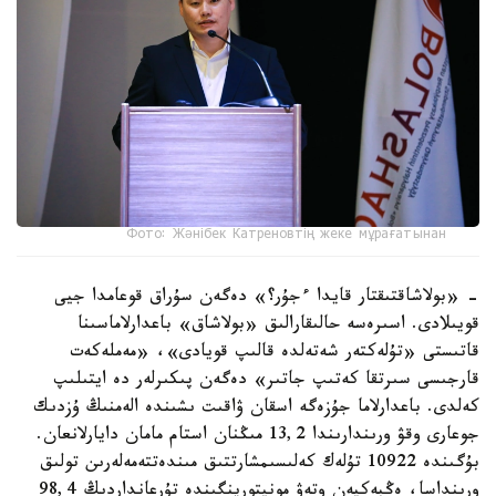
Фото: Жәнібек Катреновтің жеке мұрағатынан
- «بولاشاقتىقتار قايدا ءجۇر؟» دەگەن سۇراق قوعامدا جيى
قويىلادى. اسىرەسە حالىقارالىق «بولاشاق» باعدارلاماسىنا
قاتىستى «تۇلەكتەر شەتەلدە قالىپ قويادى»، «مەملەكەت
قارجىسى سىرتقا كەتىپ جاتىر» دەگەن پىكىرلەر دە ايتىلىپ
كەلدى. باعدارلاما جۇزەگە اسقان ۋاقىت ىشىندە الەمنىڭ ۇزدىك
جوعارى وقۋ ورىندارىندا 13,2 مىڭنان استام مامان دايارلانعان.
بۇگىندە 10922 تۇلەك كەلىسىمشارتتىق مىندەتتەمەلەرىن تولىق
ورىنداسا، ەڭبەكپەن وتەۋ مونيتورينگىندە تۇرعانداردىڭ 98,4