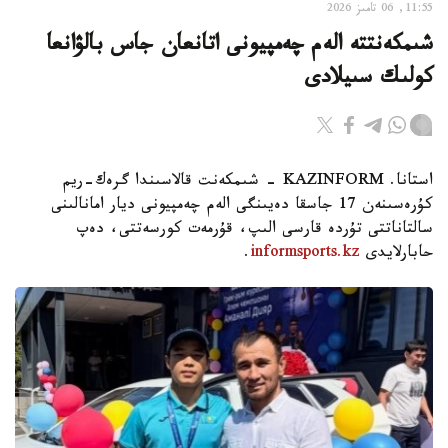
11:55, 06 تامىز 2026
شىمكەنتتە الەم چەمپيونى اتانعان جاس بالۋانعا
كولىك سىيلادى
استانا. KAZINFORM - شىمكەنت قالاسىندا گرەك-ريم
كۇرەسىنەن 17 جاسقا دەيىنگى الەم چەمپيونى ديار امانالىنى
سالتاناتتى تۇردە قارسى الىپ، قۇرمەت كورسەتتى، دەپ
حابارلايدى
informsports.kz
.