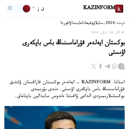
KAZINFORM
ق ز
ترەند:
2026-سايلاۋ
وقيعا
تاعايىنداۋ
اقوردا
22:42, 01 ءساۋىر 2024
بوكستان ايەلدەر قۇراماسىنىڭ باس باپكەرى
اۋىستى
استانا. KAZINFORM - ايەلدەر بوكسىنان قازاقستان ۇلتتىق
قۇراماسىنىڭ باس باپكەرى اۋىستى. ەندى بۇرىمدى
بوكسشىلارىمىزدى الداعى ۋاقىتتا ەلدوس سايدالين باپتاماق.