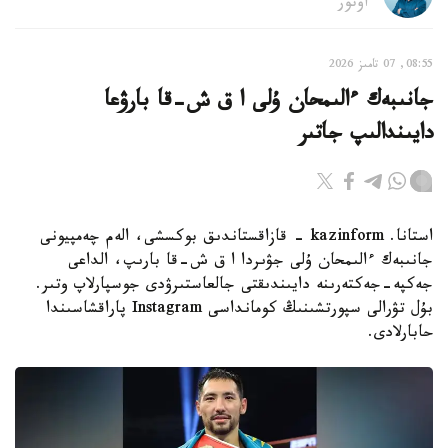
اۆتور
08:55, 07 تامىز 2026
جانىبەك ءالىمحان ۇلى ا ق ش-قا بارۋعا
دايىندالىپ جاتىر
استانا. kazinform - قازاقستاندىق بوكسشى، الەم چەمپيونى
جانىبەك ءالىمحان ۇلى جۋىردا ا ق ش-قا بارىپ، الداعى
جەكپە-جەكتەرىنە دايىندىقتى جالعاستىرۋدى جوسپارلاپ وتىر.
بۇل تۋرالى سپورتشىنىڭ كومانداسى Instagram پاراقشاسىندا
حابارلادى.