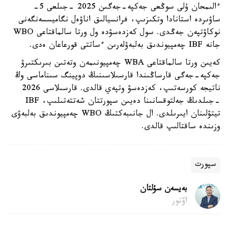
ءالىمحان ۇلى سوڭعى جەكپە-جەگىن 2025 -جىلعى 5-
ساۋىردە استانادا وتكىزىپ، فرانسيالىق اناۋەل نگاميسسەنگەنى
نوكاۋتپەن جەڭدى. سول كەزدەسۋدە ول ورتا سالماقتاعى WBO
جانە IBF چەمپيوندىق بەلبەۋلەرىن ءساتتى قورعاعان ەدى.
كەيىن ورتا سالماقتاعى WBA چەمپيونىمەن وتەتىن بىرىكتىرۋ
جەكپە-جەگى قارساڭىندا قارسىلاسىنىڭ دوپينگ سىناماسى وڭ
ناتيجە كورسەتىپ، كەزدەسۋ وتپەي قالدى. قارسىلاسى 2026
-جىلدىڭ جەلتوقسانىنا دەيىن سپورتتان شەتتەتىلىپ، IBF
تيتۋلىنان ايىرىلدى. ال جانىبەكتىڭ WBO چەمپيوندىق بەلبەۋى
وزىندە ساقتالىپ قالدى.
سپورت
بەيسەن سۇلتان
اۆتور