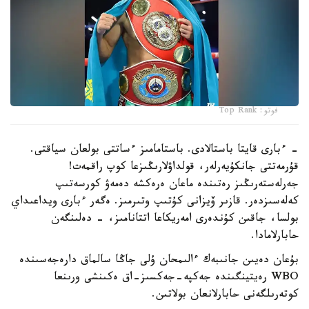
فوتو: Top Rank
- ءبارى قايتا باستالادى. باستامامىز ءساتتى بولعان سياقتى.
قۇرمەتتى جانكۇيەرلەر، قولداۋلارىڭىزعا كوپ راقمەت!
جەرلەستەرىڭىز رەتىندە ماعان ەرەكشە دەمەۋ كورسەتىپ
كەلەسىزدەر. قازىر ۆيزانى كۇتىپ وتىرمىز. ەگەر ءبارى ويداعىداي
بولسا، جاقىن كۇندەرى امەريكاعا اتتانامىز، - دەلىنگەن
حابارلامادا.
بۇعان دەيىن جانىبەك ءالىمحان ۇلى جاڭا سالماق دارەجەسىندە
WBO رەيتينگىندە جەكپە-جەكسىز-اق ەكىنشى ورىنعا
كوتەرىلگەنى حابارلانعان بولاتىن.