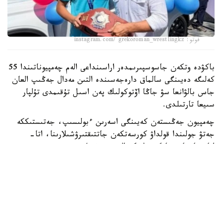
فوتو: instagram.com/ grekoroman_wrestlingkz
باكۋدە وتكەن جاسوسپىرىمدەر اراسىنداعى الەم چەمپيوناتىندا 55
كەلىگە دەيىنگى سالماق دارەجەسىندە التىن مەدال جەڭىپ العان
جاس بالۋانعا سۋ جاڭا اۆتوكولىك پەن اسىل تۇقىمدى تۇلپار
سىيعا تارتىلدى.
چەمپيون جەڭىستەن كەيىنگى اسەرىن ءبولىسىپ، جەتىستىككە
جەتۋ جولىندا قولداۋ كورسەتكەن جاتتىقتىرۋشىلارىنا، اتا-
اناسىنا جانە جانكۇيەرلەرگە العىسىن ءبىلدىردى.
- بۇل جەڭىستىڭ قۋانىشىن سوزبەن جەتكىزۋ قيىن. وسى كۇنگە
جەتۋ ءۇشىن كوپ ەڭبەك ەتتىك، تالماي جاتتىقتىق. قۋانىشىمدى
وتباسىممەن جانە بارشا قازاقستان حالقىمەن بولىسەمىن. ەڭ
الدىمەن باپكەرلەرىمە جانە اتا-اناما شەكسىز العىس ايتامىن. ولار
مەنى كۇنى-ءتۇنى دايىندادى، - دەدى ديار امانالى.