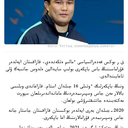
Фото: Ұлттық олимпиадалық комитет
ق ر بوكس فەدەراتسياسى ءمالىم ەتكەندەي، قازاقستان ايەلدەر
قۇراماسىنىڭ باس باپكەرى بولىپ سايدالين ەلدوس جانىبەك ۇلى
تاعايىندالدى.
ونىڭ باپكەرلىك ءوتىلى 16 جىلدان استام. قاراعاندى وبلىسى
بالالار مەن جاس وسپىرىمدەردىڭ مامانداندىرىلعان سپورت
مەكتەبىندە جاتتىقتىرۋشى بولعان.
2020-جىلدان بەرى ايەلدەر بوكسىنان قازاقستان جاستار جانە
جاس وسپىرىمدەر قۇرامالارىنىڭ اعا باپكەرى.