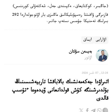
(جاڭبىر، كوكتايعاق، ەكپىندى جەل، شەكتەۋلى كورىنىس)
قازىرگى ۋاقىتتا رەسپۋبليكالىق ماڭىزى بار اۆتوجولداردا 292
بىرلىك تەحنيكا جۇمىس ىستەپ جاتىر.
اۋارايى
ايماق
بەيسەن سۇلتان
اۆتور
12:24, 07 تامىز 2026
اتىراۋدا جەكەمەنشىك بالاباقشا تاربيەشىسىنىڭ
بۇلدىرشىنگە كۇش قولدانعانى ۆيدەوعا ءتۇسىپ
قالدى