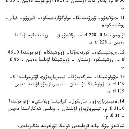
30 ك م، پەتەر فەلد اۋىلىنان - ا-16 اۆتوجولىنا دەيىن - 30 ك
م.
11.«بۋلايەۆو- ۆوزۆىشەنكا- مولوگۆاردەيسكوە- كيروۆو- قيالى-
روشينسكوە»
اۆتوجولىندا 0-228 ك م، بۋلايەۆو ق. - روشينسكوە اۋىلىنا
دەيىن - 228 ك م.
12.«روشينسكوە- كورنەيەۆكا- ۆولوشينكا» اۆتوجولىندا 0-86
ك م، روشينسكوە اۋىلىنان - ۆولوشينكا اۋىلىنا دەيىن - 86 ك
م.
13.«ۆولوشينكا- سەرگەيەۆكا- تيميريازيەۆو» اۆتوجولىندا 0-
119 ك م، ۆولوشينكا اۋىلىنان - تيميريازيەۆو اۋىلىنا دەيىن -
119 ك م.
14.«تيميريازيەۆو- سارىكول- گرانيتسا وبلاستي» اۆتوجولىندا
0-31 ك م، تيميريازيەۆو اۋىلىنان - وبلىس شەكاراسىنا دەيىن
- 31 ك م.
شەكتەۋ جۇك جانە قوعامدىق كولىك تۇرلەرىنە ەنگىزىلدى.