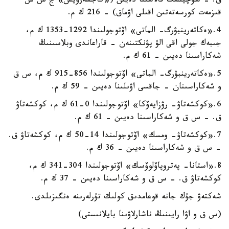
ق. - شۋچينسك قالاسىنا دەيىن («كاجسەرۆيس» ج ش س
قىزمەت كورسەتەتىن اقىلى اۋماق) - 216 ك م.
4.«ەكاتەرينبۋرگ- الماتى» اۆتوجولىندا 1292-1353 ك م،
جىبەك جولى اقى الۋ پۋنكتىنەن - قاراعاندى وبلاسىنىڭ
شەكاراسىنا دەيىن - 61 ك م.
5.«ەكاتەرينبۋرگ- الماتى» اۆتوجولىندا 856-915 ك م، س ق
و شەكاراسىنان - جاقسى اۋىلىنا دەيىن - 59 ك م.
6.«كوكشەتاۋ- رۋزايەۆكا» اۆتوجولىندا 0-61 ك م، كوكشەتاۋ
ق. – س ق و شەكاراسىنا دەيىن - 61 ك م.
7.«كوكشەتاۋ- ومسك» اۆتوجولىندا 14-50 ك م، كوكشەتاۋ ق.
– س ق و شەكاراسىنا دەيىن - 36 ك م.
8.«استانا- پەتروپاۆلوۆسك» اۆتوجولىندا 304-341 ك م،
كوكشەتاۋ ق. – س ق و شەكاراسىنا دەيىن - 37 ك م.
شەكتەۋ جۇك جانە قوعامدىق كولىك تۇرلەرىنە ەنگىزىلدى.
(س ق و اۋا رايىنىڭ ناشارلاۋىنا بايلانىستى)