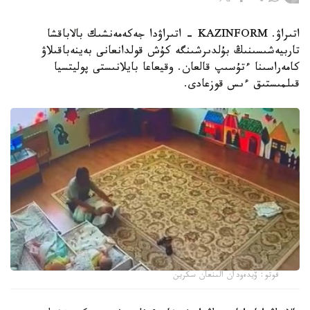
اتىراۋ. KAZINFORM - اتىراۋدا جەكەمەنشىك بالاباقشا
تاربيەشىسىنىڭ بۇلدىرشىنگە كۇش قولدانعانى بەينەباقىلاۋ
كامەراسىنا ءتۇسىپ قالعان. وقيعاعا بايلانىستى پوليتسيا
قىلمىستىق ءىس قوزعادى.
فوتو: ۆيدەودان الىنعان سكرين