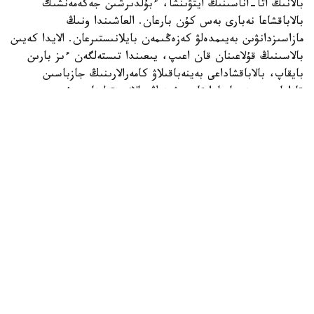
بالانىڭ اتا-اناسىنىڭ ايتۋىنشا، ءبۇلدىرشىن جەكەمەنشىك
بالاباقشاعا نەبارى بەس كۇن بارعان. العاشىندا ونىڭ
مازاسىزدانۋىن بەيىمدەلۋ كەزەڭىمەن بايلانىستىرعان. الايدا كەيىن
بالاسىنىڭ قۇلاعىنان قان اعىپ، يىعىندا تىستەلگەن ءىز بارىن
بايقاپ، بالاباقشاداعى بەينەباقىلاۋ كامەرالارىنىڭ جازباسىن
قاراعان. بەينەجازبادا تاربيەشىنىڭ بالانى قولىنان سۇيرەپ،
جۇلقىلاپ، كۇشتەپ ۇيىقتاتۋعا ارەكەتتەنگەنى كورىنەدى.
كىشكەنتايدىڭ اناسى مۇنداي ارەكەتتەر بىرنەشە كۇن بويى
قايتالانعانىن ايتادى.
- دۇيسەنبى، سارسەنبى، بەيسەنبى، جۇما كۇندەرى ءتورت كۇن
بويى بالامدى قورلاعان. كورگەنىمدى ايتىپ جەتكىزە المايمىن.
بالا ۇيىقتاماسا، قولىن جاۋىپ تاستايدى. كورپەنى الىپ،
ۇستىنەن باسىپ تۇرادى. شايقاعان كەزدە لاقتىرىپ جىبەرەدى.
بالا ەكى بەتىمەن قۇلايدى. قايتادان تاربيەشىنىڭ ەتەگىنە
جارماسادى. تاماق ىشكىسى كەلسە، ونى دا بەرمەيدى، - دەدى
بالانىڭ اناسى جازيرا عابيدەن.
بالانىڭ جاقىندارىنىڭ ايتۋىنشا، تاربيەشى بۇعان دەيىن دە