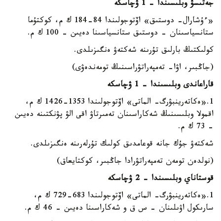
جەتىسۋ وبلىسىندا - 1 ۋچاسكە
«ءۇشارال- دوستىق» اۆتوجولىندا 84-184 ك م، كوكتۇما
ستانسياسىنان - دوستىق ستانسياسىنا دەيىن - 100 ك م.
كولىكتىڭ بارلىق تۇرىنە شەكتەۋ ەنگىزىلدى.
(جاڭبىر، اۋا- تەمپەراتۋراسىنىڭ تومەندەۋى)
قاراعاندى وبلىسىندا - 1 ۋچاسكە
1.«ەكاتەرينبۋرگ- الماتى» اۆتوجولىندا 1353-1426 ك م،
اقمولا وبلىسىنىڭ شەكاراسىنان تەمىرتاۋ اقى الۋ پۋنكتىنە دەيىن
- 73 ك م.
شەكتەۋ جۇك جانە قوعامدىق كولىك تۇرلەرىنە ەنگىزىلدى.
(نولدەن تومەن تەمپەراتۋرادا جاڭبىر، كوكتايعاق)
قوستاناي وبلىسىندا - 2 ۋچاسكە
1.«ەكاتەرينبۋرگ- الماتى» اۆتوجولىندا 683-729 ك م،
سارىكول اۋىلىنان - س ق و شەكاراسىنا دەيىن - 46 ك م.