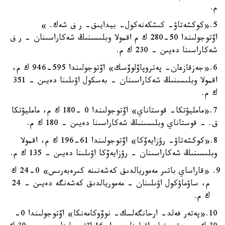
م.
5.«كوكشەتاۋ- كىشكەنەكول- بيدايىق- ر ف شەك. »
اۆتوجولىندا 50-280 ك م اقمولا وبلىسىنىڭ شەكاراسىنان - ر ف
شەكاراسىنا دەيىن - 230 ك م.
6.«جەزقازعان- پەتروپاۆلوۆسك» اۆتوجولىندا 595-946 ك م،
اقمولا وبلىسىنىڭ شەكاراسىنان - بەسكول اۋىلىنا دەيىن - 351
ك م.
7.«مامليۋتكا- قوستاناي» اۆتوجولىندا 0 -180 ك م، مامليۋتكا
ق. - قوستاناي وبلىسىنىڭ شەكاراسىنا دەيىن - 180 ك م.
8.«كوكشەتاۋ- رۋزايەۆكا» اۆتوجولىندا 61-196 ك م، اقمولا
وبلىسىنىڭ شەكاراسىنان - رۋزايەۆكا اۋىلىنا دەيىن - 135 ك م.
«قاراساي باتىر مەموريالدىق كەشەنىنە كىرەبەرىس» 0-24 ك
م، ساۋماۋكول اۋىلىنان - مەموريالدىق كەشەنگە دەيىن - 24
ك م.
10.«پەتەر فەلد- ارحانگەلسك- نوۆوكامەنكا» اۆتوجولىندا 0-