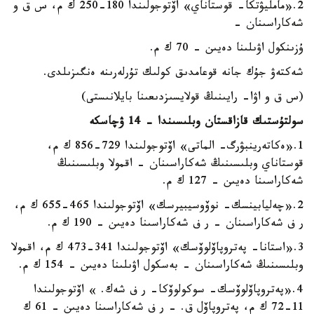
2.«مامليۋتكا- قوستاناي» اۆتوجولىندا 180-250 ك م، س ق و
شەكاراسىنان -
ۇزىنكول اۋىلىنا دەيىن - 70 ك م.
شەكتەۋ جۇك جانە قوعامدىق كولىك تۇرلەرىنە ەنگىزىلدى.
(س ق و اۋا- رايىنىڭ قولايسىزدىعىنا بايلانىستى)
سولتۇستىك قازاقستان وبلىسىندا - 14 ۋچاسكە
1.«ەكاتەرينبۋرگ- الماتى» اۆتوجولىندا 729-856 ك م،
قوستاناي وبلىسىنىڭ شەكاراسىنان - اقمولا وبلىسىنىڭ
شەكاراسىنا دەيىن - 127 ك م.
2.«چەليابينسك- نوۆوسيبيرسك» اۆتوجولىندا 465-655 ك م،
ر ف شەكاراسىنان – ر ف شەكاراسىنا دەيىن - 190 ك م.
3.«استانا- پەتروپاۆلوۆسك» اۆتوجولىندا 341-473 ك م، اقمولا
وبلىسىنىڭ شەكاراسىنان - بەسكول اۋىلىنا دەيىن - 154 ك م.
4.«پەتروپاۆلوۆسك- سوكولوۆكا- ر ف شەك. » اۆتوجولىندا
11-72 ك م، پەتروپاۆل ق. - ر ف شەكاراسىنا دەيىن - 61 ك