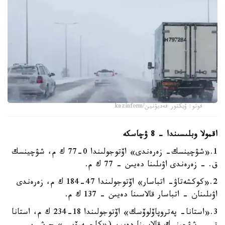
فوتو: ۆيكتور فەديۋنين/kazinform
اقمولا وبلىسىندا - 8 ۋچاسكە
1.«شۋچينسك- زەرەندى» اۆتوجولىندا 0-77 ك م، شۋچينسك
ق. - زەرەندى اۋىلىنا دەيىن - 77 ك م.
2.«كوكشەتاۋ- اتباسار» اۆتوجولىندا 47-184 ك م، زەرەندى
اۋىلىنان - اتباسار قالاسىنا دەيىن - 137 ك م.
3.«استانا- پەتروپاۆلوۆسك» اۆتوجولىندا 18-234 ك م، استانا