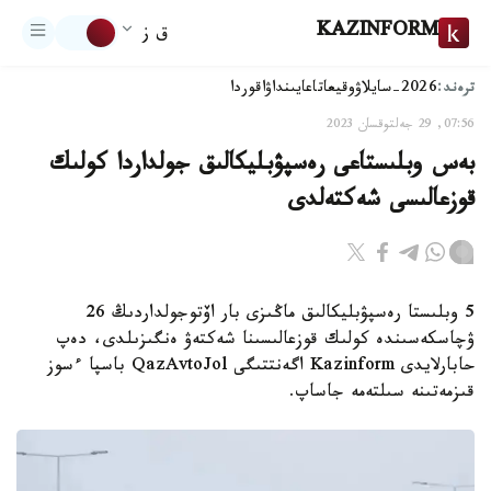
KAZINFORM
ق ز
ترەند:
2026-سايلاۋ
وقيعا
تاعايىنداۋ
اقوردا
07:56, 29 جەلتوقسان 2023
بەس وبلىستاعى رەسپۋبليكالىق جولداردا كولىك
قوزعالىسى شەكتەلدى
5 وبلىستا رەسپۋبليكالىق ماڭىزى بار اۆتوجولداردىڭ 26
ۋچاسكەسىندە كولىك قوزعالىسىنا شەكتەۋ ەنگىزىلدى، دەپ
حابارلايدى Kazinform اگەنتتىگى QazAvtoJol باسپا ءسوز
قىزمەتىنە سىلتەمە جاساپ.