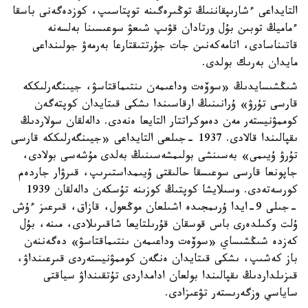
التايداعى ءشارىپقاننىڭ توڭىرەگىنە توپتاسىپ، كوزدەگەنى باسقا
ءماميڭ توبىن بۇل ورتادان قۋىپ شىعۋ سوعىسىنا بەلسەنە
قاتىناسادى، اتامەكەنىن جات جۇرتتىقتارعا بەرمەۋ جولىنداعى
مايدان بەرىك بولدى.
شىڭشىسايدىڭ «سوۆەت وداعىمەن ىنتىماقتاسۋ، جيىنگەرلىككە
قارسى تۇرۋ» ۇرانىنىڭ ارقاسىندا ىشكى قىتايدان كوپتەگەن
كوممۋنيستەر مەن دەموكراتتار التايعا ەنەدى. دالەلقان سولاردىڭ
ىقپالىندا قالادى. 1937 -جىلعى التايداعى «جيىنگەرلىككە قارسى
تۇرۋ ۇيىمى» بەسىنشى بولىمشەسىنىڭ بەلدى مۇشەسى بولادى،
جاپونعا قارسى سوعىسقا حالىقتى ۇيىمداستىرىپ، قىرۋار جاردەم
كورسەتەدى. وسىلايشا كوپتىڭ كوزىنە تۇسكەن دالەلقان 1939
-جىلى 9-ايدا ۇرىمجىدە اشىلعان موڭعول، قازاق، قىرعىز ءۇش
ۇلت وكىلدەرى باس قوسقان قۇرىلتايعا شاقىرىلادى، مىنە، بۇل
كەزدە شىڭشىساي «سوۆەت وداعىمەن ىنتىماقتاسۋ» دەگەننەن
باز كەشىپ، ىشكى قىتايدان ەنگەن كوممۋنيستەردى قىرعىنداۋ،
قىزىلداردىڭ ىقپالىندا بولعان ادامداردى تۇتقىنداۋ سياقتى
ساياسي وزگەرىستەر تۋعىزادى.