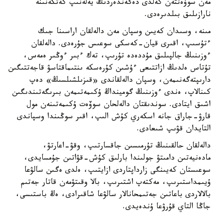
مەن سوۆەتتەن كەلدى دەگەندەردىڭ يەلەنىپ كەتكەنىنە
نارازىلىق بىلدىرەدى.
مىنە، وسىدان كەيىن وسپان مەن دالەلقان اراسىنا جىك
ءتۇسىپ، اقىرى قيان-كەسكى سوعىس جۇرەدى. دالەلقان
ءوزىنىڭ جالپىلىق مۇددەدە تۇرىپ، تەك ءبىر ءوڭىر ەمەس،
تۇتاس ەلدىڭ ازاتتىعى ءۇشىن كۇرەسكە ىنتىماقتاسۋ قاجەتتىگىن
دارىپتەگەنىمەن، وسپان دالەلقاندى «قىزىلشىلسىڭ» دەپ
كىنالاپ، ەندى ءوزىنىڭ گومينداڭ ۇكىمەتىمەن بىرىگەتىندىگىن
اشىق ايتادى. سوندىقتان دالەلحان سوۆەت ۇكىمەتىنەن مول
قارۋ-جاراق جانە اسكەري كۇش الىپ، اقىر سوڭىندا وسپاندى
التايدان قۋىپ شىعادى.
دالەلقان حالقىنىڭ تۇرمىسىن جاقسارتىپ، وقۋ-اعارتۋ،
مادەنيەتىن دامىتۋ جولىندا بارلىق كۇش-قۋاتىن جۇمسايدى،
سوعىستان كەيىنگى زارداپتاردى ازايتىپ، ەلدى ەگىن سالۋعا
ۇيىمداستىرىپ، مەكتەپ اشتىرىپ، بالا وقىتۋمەن قاتار جەتىم
بالالاردى باعاتىن جەتىمحانالار سالۋعا شاقىرادى، ەڭ باستىسى،
جاڭا التاي قۇرۋعا ۇندەيدى.