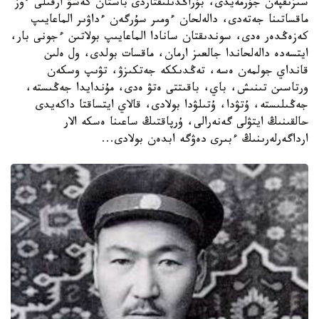
سىزىقپەن جۇرمەيدى، بۇراڭدىلىقتاردى باستان كەشۋ ارقىلى ءوز
ماقساتىنا جەتەدى، دالەلحان ءومىر سۇرگەن ءداۋىر الماعايىپ
كەزەڭدەر ەدى، سوندىقتان سانادا الماعايىپ بولاتىن ءجونى بار،
ايتسەدە دالەلحاندا جالعىز ارمان، ماقسات بولدى، ول ەلىن
قانداي جولمەن ەسە، تەڭدىككە جەتكىزۋ، تۋىپ وسكەن
ورتاسىن تىنىش، باي، باقىتتى ەتۋ ەدى، مۇندايدا جەڭىستە،
جەڭىلىستە، ۇتۋدا، ۇتىلۋدا بولادى، قالاي ايتساقتا داكەيدى
حالقىنىڭ ايتۋلى گەنەرالى، ۇرپاقتىڭ ساعىنا ەسكە الار
ارداگەرلەرىنىڭ ءبىرى دەۋگە ابدەن بولادى...