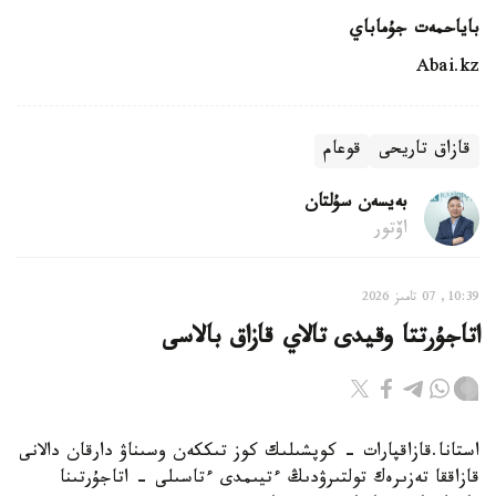
باياحمەت جۇماباي
Abai.kz
قازاق تاريحى
قوعام
بەيسەن سۇلتان
اۆتور
10:39, 07 تامىز 2026
اتاجۇرتتا وقيدى تالاي قازاق بالاسى
استانا.قازاقپارات - كوپشىلىك كوز تىككەن وسىناۋ دارقان دالانى
قازاققا تەزىرەك تولتىرۋدىڭ ءتيىمدى ءتاسىلى - اتاجۇرتىنا