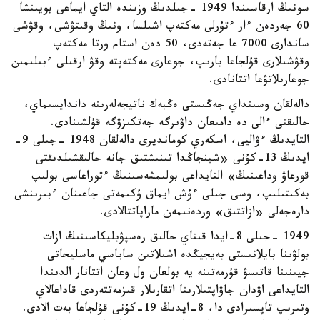
سونىڭ ارقاسىندا 1949 -جىلدىڭ وزىندە التاي ايماعى بويىنشا
60 جەردەن ءار ءتۇرلى مەكتەپ اشىلسا، ونىڭ وقىتۋشى، وقۋشى
ساندارى 7000 عا جەتەدى، 50 دەن استام ورتا مەكتەپ
وقۋشىلارى قۇلجاعا بارىپ، جوعارى مەكتەپتە وقۋ ارقىلى ءبىلىمىن
جوعارىلاتۋعا اتتانادى.
دالەلقان وسىنداي جەڭىستى ەڭبەك ناتيجەلەرىنە داندايسىماي،
حالىقتى ءالى دە دامىعان داۋىرگە جەتكىزۋگە قۇلشىنادى.
التايدىڭ ءۋاليى، اسكەري كومانديرى دالەلقان 1948 -جىلى 9-
ايدىڭ 13-كۇنى «شينجاڭدا تىنىشتىق جانە حالىقشىلدىقتى
قورعاۋ وداعىنىڭ» التايداعى بولىمشەسىنىڭ ءتوراعاسى بولىپ
بەكىتىلىپ، وسى جىلى ءۇش ايماق ۇكىمەتى جاعىنان ءبىرىنشى
دارەجەلى «ازاتتىق» وردەنىمەن ماراپاتتالادى.
1949 -جىلى 8-ايدا قىتاي حالىق رەسپۋبليكاسىنىڭ ازات
بولۋىنا بايلانىستى بەيجيڭدە اشىلاتىن ساياسي ماسليحاتى
جيىنىنا قاتىسۋ قۇرمەتىنە يە بولعان ول وعان اتتانار الدىندا
التايداعى اۋدان جاۋاپتىلارىنا اتقارىلار قىزمەتتەردى قاداعالاي
وتىرىپ تاپسىرادى دا، 8-ايدىڭ 19-كۇنى قۇلجاعا بەت الادى.