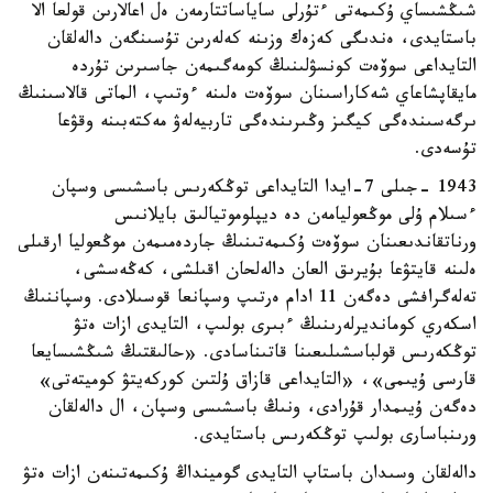
شىڭشىساي ۇكىمەتى ءتۇرلى ساياساتتارمەن ەل اعالارىن قولعا الا
باستايدى، ەندىگى كەزەك وزىنە كەلەرىن تۇسىنگەن دالەلقان
التايداعى سوۆەت كونسۋلىنىڭ كومەگىمەن جاسىرىن تۇردە
مايقاپشاعاي شەكاراسىنان سوۆەت ەلىنە ءوتىپ، الماتى قالاسىنىڭ
ىرگەسىندەگى كيگىز وڭىرىندەگى تاربيەلەۋ مەكتەبىنە وقۋعا
تۇسەدى.
1943 -جىلى 7-ايدا التايداعى توڭكەرىس باسشىسى وسپان
ءسىلام ۇلى موڭعوليامەن دە ديپلوموتيالىق بايلانىس
ورناتقاندىعىنان سوۆەت ۇكىمەتىنىڭ جاردەمىمەن موڭعوليا ارقىلى
ەلىنە قايتۋعا بۇيرىق العان دالەلحان اقىلشى، كەڭەسشى،
تەلەگرافشى دەگەن 11 ادام ەرتىپ وسپانعا قوسىلادى. وسپاننىڭ
اسكەري كومانديرلەرىنىڭ ءبىرى بولىپ، التايدى ازات ەتۋ
توڭكەرىس قولباسشىلىعىنا قاتىناسادى. «حالىقتىڭ شىڭشىسايعا
قارسى ۇيىمى»، «التايداعى قازاق ۇلتىن كوركەيتۋ كوميتەتى»
دەگەن ۇيىمدار قۇرادى، ونىڭ باسشىسى وسپان، ال دالەلقان
ورىنباسارى بولىپ توڭكەرىس باستايدى.
دالەلقان وسىدان باستاپ التايدى گومينداڭ ۇكىمەتىنەن ازات ەتۋ