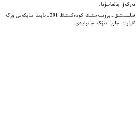
تەرگەۋ جالعاسۋدا.
قىلمىستىق-پروتسەستىك كودەكستىڭ 201-بابىنا سايكەس وزگە
اقپارات جاريا ەتۋگە جاتپايدى.