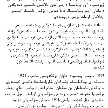
ۇيرەنىپ، ءوز ورتاسىنا دارىنى مەن تالانتىن تانىتىپ ەسەيگەن
دالەلقان ءبىر وتباسىنىڭ عانا ەمەس، بۇكىل ەلىنىڭ ءۇمىتىن
ارقالاعان ازامات بولىپ ەرجەتەدى.
دالەلقاننىڭ بالالىق ءداۋىرى قوبدا ءوڭىرىن شيڭ حاندىعى
باسقارۋىنا الىپ، بىردە قوبدانى ءوز الدىندا بيلىك جۇرگىزۋىنە
رۇحسات ەتسە، ەندى بىردە التاي اۋدانىمەن قوسىپ باسقاراتىن
الماعايىپ زاماندا ەلدىڭ ۇركىن-قورقىنى مولايىپ، سوعىس وتى
ۇدەگەن شاقتا ءوتىپ، شەكارالارى تىنىشسىز ءداۋىردى كورىپ
وسەدى. 1911 -جىلى ىشكى شارروسسيا اسكەرى ۇلانباتىردى
(موڭعوليانىڭ ورتالىعى) باسىپ الىپ، ارتىنشا التايعا كوز
تىگەدى.
1917 -جىلى روسسيادا قازان توڭكەرىسى بولىپ، 1921
-جىلدارى جەڭىلىسكە ۇشىراعان شارپاتشانىڭ قالدىق كۇشتەرى
- باكەش باستاعان ون مىڭنان استام اقتار ارمياسى التاي ارقىلى
موڭعوليا جەرىنە ءوتىپ، ونداعى سۇگىرباي اۋىلىنان مول جاردەم
تىلەيدى. بۇل كەزدە، ياعني 1918 -جىلى سۇگىرباي دۇنيە
سالىپ، ەل يەلىلىگى ۇلى ءدوربىتقان بولىپ تۇرعان ەدى.