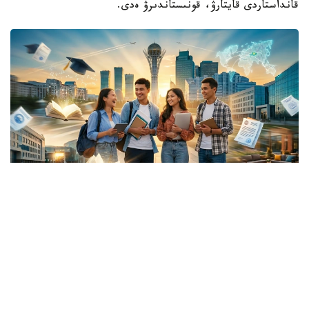
قانداستاردى قايتارۋ، قونىستاندىرۋ ەدى.
Коллаж: Kazinform/ ЖИ көмегімен жасалған
تارىداي شاشىلعان جۇرتتىڭ قانشاما ميلليونى جەردىڭ ءار
قيىرىندا عاسىرلاپ تۇراقتاپ قالدى. ەندىگى ءۇمىت - بۇگىنگى
بۋىندا. ال ولاردى ەلگە تارتۋدىڭ، تابانداپ قالۋعا ىقپال ەتۋدىڭ
ەڭ يگى ءارى ىزگى جولى - ءبىلىم.