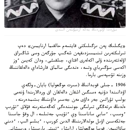
سۋرەت: اۆتوردىڭ جەكە ارحيۆىنەن الىندى
«يگىلىك پەن ىزگىلىكتى قايتسەم حالقىما ارنايمىن» دەپ
تىرلىكتەرىن تىنىمسىزدىقپەن شەگىپ جۇرگەن وسى شاڭىراق
اۋلەتتەرىندە ۇلى اكەلەرى اقتاي، جىلقىشى، ودان كەيىن ءوز
اكەسى سۇگىرباي وتسە، ەندىگى سالماق قارشاداي دالەلقاننىڭ
وزىنە تۇسپەسى بارما.
1906 -جىلى قوبدانىڭ (سىرت موڭعوليا) بايان-ولگەي
اۋدانىندا دۇنيە ەسىگىن اشقان دالەلقان اق وردالارىندا ۇنەمى
بولىپ تۇراتىن جەر داۋى مەن جەسىر داۋىنىڭ بىتىمدەرىنە،
ەلدىڭ ەرتەڭگى تىرلىگى جونىندەگى كەڭەستەرىنە قۇلاق ءتۇرىپ
ءوسىپ، ءسابي ساناسىنا وي ءتۇيىپ جەتىلسە، ال وقۋ جاسىنا
جەتكەسىن اۋىل مولدالارىنىڭ الدىن كورىپ، ءبىلىم الىپ، ءدىني
ساۋاتىمەن قوسا موڭعولشا، اراپشا، ءتىپتى پارسىشا، ورىسشانى