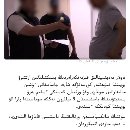
فوتو: ۆيدەودان الىنعان كادر
«ولار مەديتسينالىق قىزمەتكەرلەردىڭ بىلىكتىلىگىن ارتتىرۋ
بويىنشا قىزمەتتەر كورسەتۋگە شارت جاساسقانى ءۇشىن
حالىقارالىق جوعارى وقۋ ورنىنان كەيىنگى ءبىلىم بەرۋ
ينستيتۋتىنىڭ باسشىسىنان 5 ميلليون تەڭگە سوماسىندا پارا الۋ
بويىنشا كۇدىككە ءىلىندى.
سوتتىڭ سانكسياسىمەن ورتالىقتىڭ باسشىسى قاماۋعا الىندى»،
- دەپ جازدى انتيكوردان.