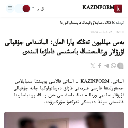
KAZINFORM
ق ز
ترەند:
2026-سايلاۋ
وقيعا
تاعايىنداۋ
اقوردا
16:10, 22 شىلدە 2024
بەس ميلليون تەڭگە پارا العان: الماتىداعى جۇقپالى
اۋرۋلار ورتالىعىنىڭ باسشىسى قاماۋعا الىندى
الماتى. KAZINFORM - الماتى قالاسى بويىنشا سىبايلاس
جەمقورلىققا قارسى قىزمەتى قازاق دەرماتولوگيا جانە جۇقپالى
اۋرۋلار عىلىمي ورتالىعىنىڭ باسشىسى مەن ونىڭ ورىنباسارىنا
قاتىستى سوتقا دەيىنگى تەرگەۋ جۇرگىزۋدە.