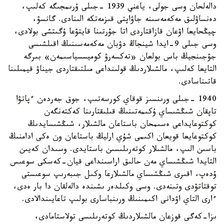
دالەلحان وسى جولى، ياعني 1939 -جىلى ۇرىمجىگە كەلىپ،
دەنساۋلىق مەكەمەسىنە جاۋاپتى قىزمەتكە الىنادى. گانسۋ،
چيڭحايعا اۋعان قازاقتاردى اتا جۇرتىنا قايتۋعا ۇگىتشى بولادى،
وسى جىلى 9-ايدا شينجاڭ دۋبان مەكەمەسىنىڭ اقىلشىسى
جۋجىنجيڭ باس بولعان «تەكسەرۋ كوميسسياسىمەن» بىرگە
التايعا كەلىپ، مالشىلاردىڭ قولىنداعى مىلتىقتاردى جيناۋ قيمىلىنا
قاتىناسادى.
1940 -جىلى ورىنسىز قوقاي كورسەتىپ، جوق جەردەن ءپاتۋا
تاپقان شىڭشىساي ۇكىمەتىنىڭ قىلىقتارىنا كەكتەنگەن
كوكتوعايداعى ەسىمحان باستاعان مالشىلار، شىڭشىسايدىڭ
كوكتوعايعا قويعان اكىمى شۇي ارليڭ باستاعان ون ەكى ادامنىڭ
باسىن الىپ، مالشىلار كوتەرىلىسىن باستايدى. وسىدان كەيىن
التايدا شىڭشىساي مەن حالىق اراسىنداعى قيان-كەسكى سوعىس
ۇدەپ، اقىرى شىڭشىساي مالشىلارعا وكىل جىبەرىپ سوعىستى
توقتاتۋدى وتىنەدى. وسى وكىلدەر ىشىندە دالەلقان دا بار ەدى،
ءارى التاي اۋدانى اكىمىنىڭ ورىنباسارى بولىپ تاعايىندالادى.
ىزا-كەگى قوزعان مالشىلاردىڭ كوتەرىلىسى تولاستامادى،