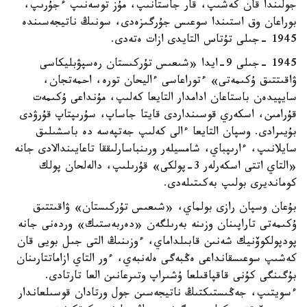
جولىندا قان كەشىپ، قار جاستانىپ، مۇز توسەنىپ ءجۇرىپ،
بوراعان وق استىندا سوعىس جۇرگىزەدى، سونىڭ ناتيجەسىندە
1945 -جىلى تۇتاس التايدى ازات ەتەدى.
1945 -جىلى 9-ايدا «شىعىس تۇركىستان رەسپۋبليكاسى
ۋاقىتتىق ۇكىمەتى» ءتوراعاسى ءاليحان تورە، احمەتجان،
سايپيدەن باستاعان ادامدار التايعا كەلىپ، مۇنداعى ۇكىمەت
قۇرامىن، اسكەري قوسىنداردى قايتا جاساپ، سۇرىپتاپ قۇرۋدى
بۇيىرادى. وسپان التايعا ءالى كەلىپ جەتپەسە دە باسشىلىق
سايلانىپ، ءارىپباي، شامسيلەر ورىنباسارلىققا تاعايىندالادى جانە
«التاي اتتى اسكەرلەر 3-پولكى» قۇرىلىپ، دالەلحان پولك
كومانديرى بولىپ بەكىتىلەدى.
بۇعان وسپان رازى بولماي، «شىعىس تۇركىستان» ۋاقىتتىق
ۇكىمەتى تاراپىنان وزىنە بەرىلگەن «دەربەستىك» وردەنى جانە
پودپولكوۆنيك شەنىن قابىلداماي، ءوزىنىڭ التى جىل بويى قان
كەشىپ سوعىسقانداعى ەڭبەگى ەلەنبەي، ءور التاي ازاماتتارىنان
بۇگىنگى كۇنى قاقپاقىلعا ۇشىراپ وتىرعانىن العا تارتادى.
ءسويتىپ، جەڭىستىكتىڭ ناتيجەسىن جول ورتادان قوسىلعاندار