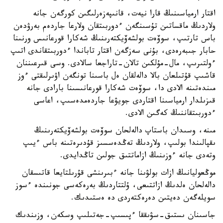
اقتار ارمياسىنىڭ قارا نيەت، قانىپەزەرلىگىن كورگەن جانە
ولاردىڭ ماقساتىن تۇسىنگەن ءدوربىتقان ولارعا جاردەم بەرۋدەن
باس تارتىپ، سوۆەت بولشەۆيكتەرىنىڭ شەكارا قورعانىس ورنىنا
حابار جىبەرەدى، بۇنى سەزگەن اقتار تاباندا ءدوربىتقاندى اتىپ
ءولتىرىپ، مال-مۇلكىن تالان-تاراجعا سالادى. وسى قىرعىننان
قاشىپ قۇتىلعان بالا دالەلقان ەل باسىنا تونگەن اۋىرلىقتى ءوز
مىندەتىنە الادى دا، سوۆەت شەكارا قورعانىسىنا بارادى جانە
قىزىلدار ارمياسىنا اقتاردى جويۋعا جاردەمدەسىپ، اعاسى
ءدوربىتقاننىڭ كەگىن الادى.
مىنە، وسىدان باستاپ دالەلحان سوۆەت بولشەۆيكتەرىنىڭ
ىقپالىندا بولىپ، ولاردىڭ تەڭدەسسىز قۇدىرەتىنە باس ءيىپ
وتەدى جانە ءوزىنىڭ ازاماتتىق جولىن تاڭدايدى.
موڭعوليانىڭ ازات بولۋىنا جانە ءبىرىنشى قۇرىلتايعا قاتىسقان
دالەلحان ەلدىڭ ازاتتىعى، ۇلتتاردىڭ بەرەكەسى جونىندە ءسوز
سويلەگەن دەيتىن دەرەكتەردى دە ەستىدىك.
جاسىنان ىستىق-سۋىققا ءپىسىپ-جەتىلىپ وسكەن، وزىندىك