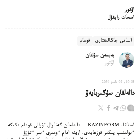
اۆتور
اسحات رايقۇل
الماتى جاڭالىقتارى
قوعام
بەيسەن سۇلتان
اۆتور
10:55, 07 تامىز 2026
دالەلقان سۇگىربايەۆ
استانا. KAZINFORM - دالەلحان گەنارال تۋرالى قوعام ەكىگە
ءبولىنىپ پىكىر قوزعايدى. ارينە ادام ءومىرى ءبىر ءتۇزۋ