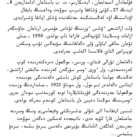
قۇلجادان احمەتجان، ابدىكارىم، ت. ب باستاعان ادامدارمەن 8-
ايدىڭ 27-كۇنى ۇشاققا وتىرىپ سوۆەت وداعىنىڭ بايقال
اۋدانىنىڭ اۋە كەڭىستىگىنە جەتكەندە ۇشاق اپاتقا ۇشىرايدى.
ۇلت ازاتتىعى ءۇشىن ءوزىنىڭ تۇتاس عۇمىرىن ارناعان جاۋىنگەر
ازامات وسىلايشا كۇتپەگەن قازاعا تاپ بولدى. 1950 -جىلى
تۋعان حالقى اياۋلى ۇلى دالەلقاننىڭ سۇيەگىن تۋىپ وسكەن
توپىراعى التاي قالاسىنا اكەلىپ جەرلەدى.
دالەلحان تۋرالى قىتاي، ورىس، موڭعول دەرەكتەرىندە كوپ
كەزدەسەدى، ول ءوزى ءومىر سۇرگەن كەزىندە حالىقتى ازاتتىق،
تەڭدىك جولىنا باستاعان كوش باسشى ەكەندىگى جونىندە
ايتاتىن دالەلدەر تىم مول، ول سوناۋ 1921 -جىلداردىڭ وزىندە
موڭعوليا جەرىندەگى قۇرىلتايلاردا توبە كورسەتىپ سودان بەرى
ءومىرىنىڭ سوڭىنا دەيىن ەل باستاعان كوسەم سەركە بولدى.
شىنىن ايتقاندا اتى شۋلى «شىرىكشي وقيعاسى» ونىڭ ومىرىنە
جاعىلعان قارا كۇيە ەدى، ناتيجەدە لەسكين دەگەن سوۆەت
جەرىنەن كەلگەن اتامانىڭ بۇيرىعى ەكەنىن بىرەۋ بىلسە، بىرەۋ
بىلمەس...