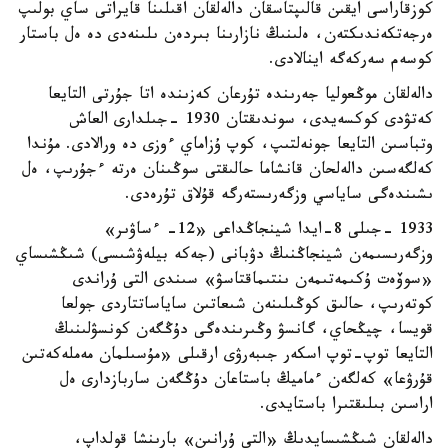
كوزقاراسى ايقىن قالىپتاسقان دالەلقان اقىلىنا قايراتى ساي بولىپ
ەرجەتكەندىكتەن، ەلىنىڭ نازارىنا بىردەن ىلىنەدى دە ەل باستار
كوسەم سەركەگە اينالادى.
دالەلقان موڭعوليا جەرىندە تۇرعان كەزىندە اتا جۇرتى التايعا
كەتۋدى كوكسەيدى، سوندىقتان 1930 -جىلدارى العاش
وتباسىن التايعا جونەلتىپ، كوپ ۇزاماي ءوزى دە ورالادى. مۇندا
كەلگەسىن دالەلحان قانشاما حالىقتى سوڭىنان ەرتە ءجۇرىپ، ەل
ىشىندەگى ساياسي وزگەرىستەرگە قۇلاق تۇرەدى.
1933 -جىلى 8-ايدا شينجاڭداعى «12- ءساۋىر»
وزگەرىسىمەن شينجاڭنىڭ دۋبانى (جەكە بيلەۋشىسى) شىڭشىساي
«سوۆەت ۇكىمەتىمەن ىنتىماقتاسۋ» سىندى التى ۇراندى
كوتەرىپ، حالىق كوڭىلىنەن شىعاتىن ساياساتتاردى جولعا
قويسا، چيڭحاي، گانسۋ وڭىرىندەگى دۇڭگەن كونسۋلىنىڭ
التايعا توپ-توپ اسكەر جىبەرۋى ارقىلى «مۇسىلمان مەملەكەتىن
قۇرۋعا» كەلگەن ءماميڭ باستاعان دۇڭگەن ساربازدارى ەل
اراسىن بىلىقتىرا باستايدى.
دالەلقان شىڭشىسايدىڭ «التى ۇرانىن» بارىنشا قولداپ،