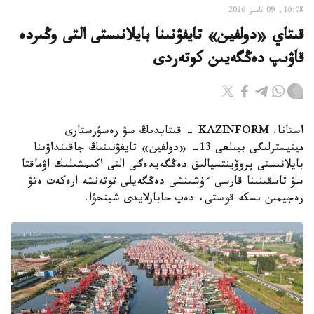
16:08, 09 تامىز 2026
قىتاي «دولفين» تايفۋنىنا بايلانىستى التى وڭىردە
قاۋىپ دەڭگەيىن كوتەردى
استانا. KAZINFORM - قىتايدىڭ سۋ رەسۋرستارى
مينيسترلىگى بيىلعى 13- «دولفين» تايفۋنىنىڭ جاقىنداۋىنا
بايلانىستى پروۆينتسيالىق دەڭگەيدەگى التى اكىمشىلىك اۋماقتا
سۋ تاسقىنىنا قارسى ءۇشىنشى دەڭگەيلى توتەنشە ارەكەت ەتۋ
رەجيمىن ىسكە قوستى، دەپ حابارلايدى شينحۋا.