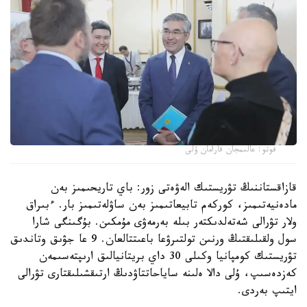
فوتو: عالىمجان قارامان ۇلى
قازاقستاننىڭ تۋريستىك الەۋەتى زور: باي تاريحىمىز بەن
مادەنيەتىمىز، كوركەم تابيعاتىمىز بەن ساۋلەتىمىز بار. ءبىراق
ولار تۋرالى شەتەلدىكتەر بىلە بەرمەۋى مۇمكىن. بۇگىنگى شارا
سول ولقىلىقتىڭ ورنىن تولتىرۋعا باعىتتالعان. 9 عا جۋىق وتاندىق
تۋريستىك كومپانيا وكىلى 30 داي بريتانيالىق ارىپتەسىمەن
كەزدەسىپ، ۇلى دالا ەلىنە ساياحاتتاۋدىڭ ارتىقشىلىقتارى تۋرالى
ايتىپ بەردى.