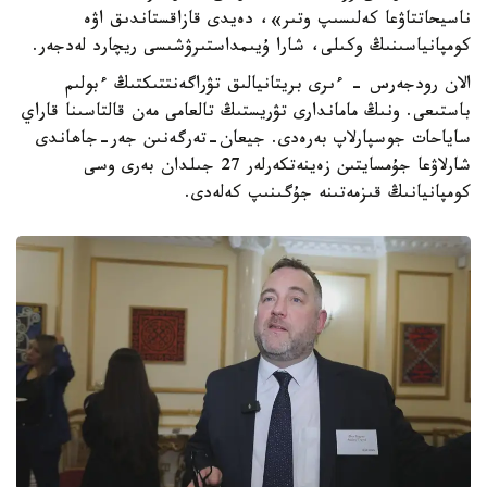
ناسيحاتتاۋعا كەلىسىپ وتىر»، دەيدى قازاقستاندىق اۋە
كومپانياسىنىڭ وكىلى، شارا ۇيىمداستىرۋشىسى ريچارد لەدجەر.
الان رودجەرس - ءىرى بريتانيالىق تۋراگەنتتىكتىڭ ءبولىم
باستىعى. ونىڭ ماماندارى تۋريستىڭ تالعامى مەن قالتاسىنا قاراي
ساياحات جوسپارلاپ بەرەدى. جيعان-تەرگەنىن جەر-جاھاندى
شارلاۋعا جۇمسايتىن زەينەتكەرلەر 27 جىلدان بەرى وسى
كومپانيانىڭ قىزمەتىنە جۇگىنىپ كەلەدى.