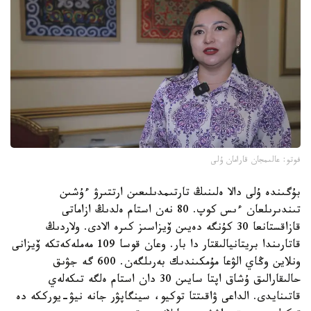
فوتو: عالىمجان قارامان ۇلى
بۇگىندە ۇلى دالا ەلىنىڭ تارتىمدىلىعىن ارتتىرۋ ءۇشىن
تىندىرىلعان ءىس كوپ. 80 نەن استام ەلدىڭ ازاماتى
قازاقستانعا 30 كۇنگە دەيىن ۆيزاسىز كىرە الادى. ولاردىڭ
قاتارىندا بريتانيالىقتار دا بار. وعان قوسا 109 مەملەكەتكە ۆيزانى
ونلاين وڭاي الۋعا مۇمكىندىك بەرىلگەن. 600 گە جۋىق
حالىقارالىق ۇشاق اپتا سايىن 30 دان استام ەلگە تىكەلەي
قاتىنايدى. الداعى ۋاقىتتا توكيو، سينگاپۋر جانە نيۋ-يورككە دە