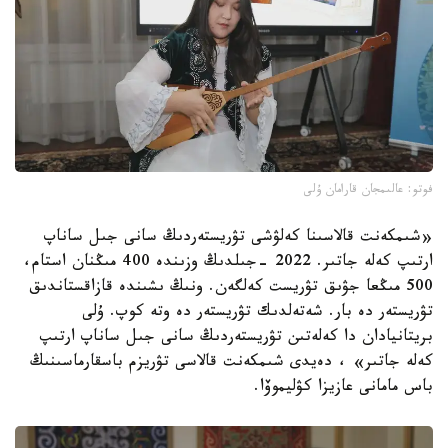
فوتو: عالىمجان قارامان ۇلى
«شىمكەنت قالاسىنا كەلۋشى تۋريستەردىڭ سانى جىل ساناپ
ارتىپ كەلە جاتىر. 2022 -جىلدىڭ وزىندە 400 مىڭنان استام،
500 مىڭعا جۋىق تۋريست كەلگەن. ونىڭ ىشىندە قازاقستاندىق
تۋريستەر دە بار. شەتەلدىك تۋريستەر دە وتە كوپ. ۇلى
بريتانيادان دا كەلەتىن تۋريستەردىڭ سانى جىل ساناپ ارتىپ
كەلە جاتىر» ، دەيدى شىمكەنت قالاسى تۋريزم باسقارماسىنىڭ
باس مامانى عازيزا كۋليموۆا.