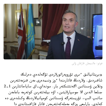
فوتو: عالىمجان قارامان ۇلى
«بريتانيالىق ءىرى تۋروپەراتورلاردى تۇگەلدەي دەرلىك
شاقىردىق. ولاردىڭ قاتارىندا ءوز ونىمدەرى مەن قىزمەتتەرىن
ونلاين ۇسىناتىن اگەنتتىكتەر بار. سونداي-اق ساياحاتتارىن 1-2
جىلعا الدىن الا جوسپارلايتىن، اۋە بيلەتتەرىن كوتەرمە باعامەن
ساتىپ الىپ، تۋريستەرگە ۇسىناتىن كومپانيالاردىڭ وكىلدەرى دە
كەلدى. بارلىعى وزگە مەملەكەتتەرمەن قاتار قازاقستاندى دا