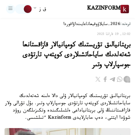
KAZINFORM
ق ز
ترەند:
2026-سايلاۋ
وقيعا
تاعايىنداۋ
اقوردا
12:02, 19 قاراشا 2023
بريتانيالىق تۋريستىك كومپانيالار قازاقستانعا
شەتەلدىك ساياحاتشىلاردى كوپتەپ تارتۋدى
جوسپارلاپ وتىر
بريتانيالىق تۋريستىك كومپانيالار ۇلى دالا ەلىنە شەتەلدىك
ساياحاتشىلاردى كوپتەپ تارتۋدى جوسپارلاپ وتىر. بۇل تۋرالى ولار
قازاقستاننىڭ ۇلى بريتانياداعى ەلشىلىگىندە وتكىزىلگەن روۋد
شوۋدا ايتتى، دەپ حابارلايدى Kazinform ءتىلشىسى.