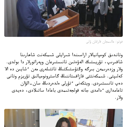
فوتو: عالىمجان قارامان ۇلى
وتاندىق كومپانيالار اراسىندا شىرايلى شىمكەنت شاھارىنا
شاقىرىپ، تۋريستىك الەۋەتىن تانىستىرعان وپەراتورلار دا بولدى.
ولار وزدەرىمەن بىرگە وڭتۇستىكتىڭ تاتتىلەرى مەن ءشايىن دە الا
كەلىپتى. شىمكەنتتى قازاقستاننىڭ گاسترونوميالىق تۋريزم وتانى
دەپ تانىستىردى. ويتكەنى ءتۇرلى ەلدەردىڭ سان-الۋان
تاعامدارى ءدامدى جانە قولجەتىمدى باعادا ساتىلادى، دەيدى
ولار.