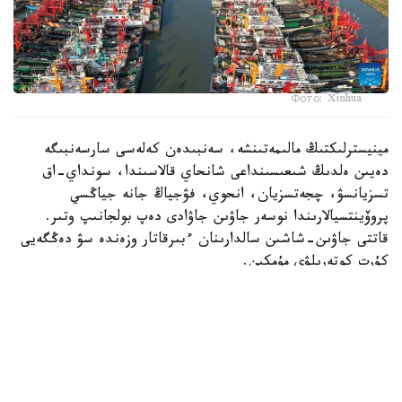
Фото: Xinhua
مينيسترلىكتىڭ مالىمەتىنشە، سەنبىدەن كەلەسى سارسەنبىگە
دەيىن ەلدىڭ شىعىسىنداعى شانحاي قالاسىندا، سونداي-اق
تسزيانسۋ، چجەتسزيان، انحوي، فۋجياڭ جانە جياڭسي
پروۆينتسيالارىندا نوسەر جاۋىن جاۋادى دەپ بولجانىپ وتىر.
قاتتى جاۋىن-شاشىن سالدارىنان ءبىرقاتار وزەندە سۋ دەڭگەيى
كۇرت كوتەرىلۋى مۇمكىن.
مينيسترلىك جەرگىلىكتى بيلىك ورگاندارىنا مونيتورينگتى
كۇشەيتىپ، وزەندەر مەن سۋ قويمالارىنداعى سۋ تاسقىنىنىڭ،
سونداي-اق تاۋلى ايماقتارداعى سەلدىڭ الدىن الۋ ءۇشىن سۋ
شارۋاشىلىعى نىساندارىن ءتيىمدى باسقارۋدى تاپسىردى.
قىتايدىڭ ۇلتتىق مەتەورولوگيالىق ورتالىعى جۇما كۇنى كەشكە