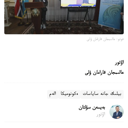
فوتو: عالىمجان قارامان ۇلى
اۆتور
عالىمجان قارامان ۇلى
بيلىك جانە ساياسات
ەكونوميكا
الەم
بەيسەن سۇلتان
اۆتور