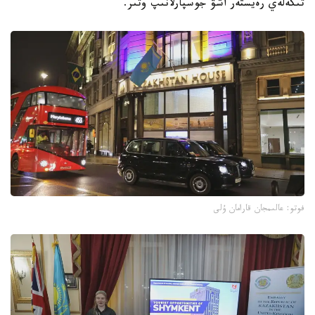
تىكەلەي رەيستەر اشۋ جوسپارلانىپ وتىر.
فوتو: عالىمجان قارامان ۇلى