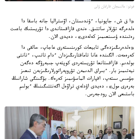
فوتو: عالىمجان قارامان ۇلى
«ا ق ش، جاپونيا، ءۇندىستان، اۆستراليا جانە باسقا دا
ەلدەرگە تۋرلار ساتتىق. ەندى قازاقستاندى دا تۋريستىك باعىت
رەتىندە ۇسىنعىمىز كەلەدى»، دەيدى الان.
«ەلدەرىڭىزدەگى تابيعات كورىنىستەرى عاجاپ، حالقى دا
كەرەمەت. الگىندە عانا تاماقتارىڭىزدان ءدام تاتىپ، ءتانتى
بولدىم. قازاقستانعا تۋريستەردى كوپتەپ جىبەرۋگە دەگەن
نيەتىمىز بار. ءبىراق الدىمەن تۋروپەراتورلارىڭىزبەن تىعىز
جۇمىس ىستەپ، اقپارات الماسۋىمىز كەرەك. بۇگىنگى شارانىڭ
بەرەرى مول»، دەيدى اۋدلەي تراۆەل اگەنتتىگىنىڭ ءبولىم
باستىعى الان رودجەرس.