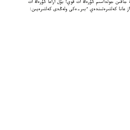
جاقىن جولداسىم كۇرەڭ ات قوي! بۇل اراعا كۇرەڭ ات
از عانا كەلتىرەتىندەي ءبىر-ەكى ولەڭدى كەلتىرەيىن: