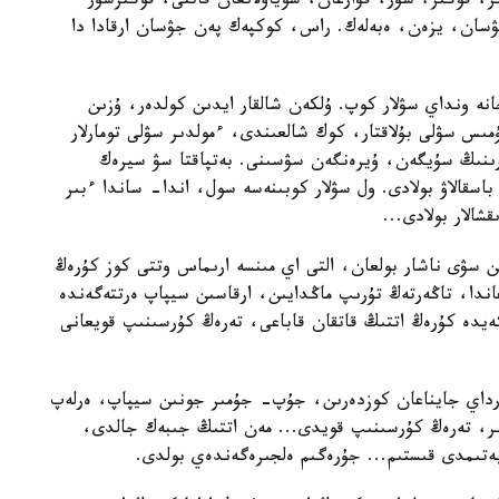
ر، قوڭىر، سۇر، قۋارعان، سوياۋلانعان قاتتى، قوڭىرسۇر
ۋسان، يزەن، ەبەلەك. راس، كوكپەك پەن جۋسان ارقادا دا
ە ونداي سۋلار كوپ. ۇلكەن شالقار ايدىن كولدەر، ۇزىن
مىس سۋلى بۇلاقتار، كوك شالعىندى، ءمولدىر سۋلى تومارلار
ارىنىڭ سۇيگەن، ۇيرەنگەن سۋسىنى. بەتپاقتا سۋ سيرەك
سقالاۋ بولادى. ول سۋلار كوبىنەسە سول، اندا- ساندا ءبىر
الار بولادى...
سۋى ناشار بولعان، التى اي مىنسە ارىماس وتتى كوز كۇرەڭ
ندا، تاڭەرتەڭ تۇرىپ ماڭدايىن، ارقاسىن سيپاپ ەرتتەگەندە
يدە كۇرەڭ اتتىڭ قاتقان قاباعى، تەرەڭ كۇرسىنىپ قويعانى
رداي جايناعان كوزدەرىن، جۇپ- جۇمىر جونىن سيپاپ، ەرلەپ
ىر، تەرەڭ كۇرسىنىپ قويدى... مەن اتتىڭ جىبەك جالدى،
بەتىمدى قىستىم... جۇرەگىم ەلجىرەگەندەي بولدى.