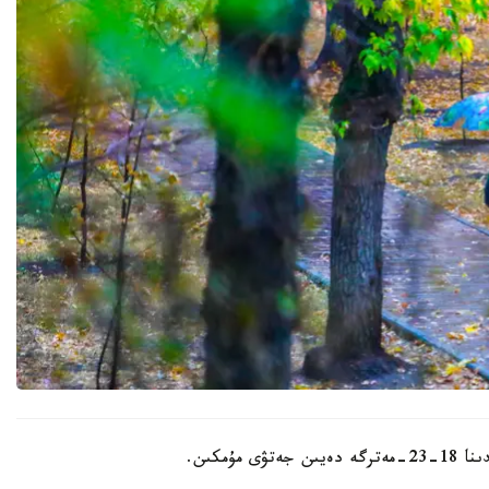
ۇمكىن.