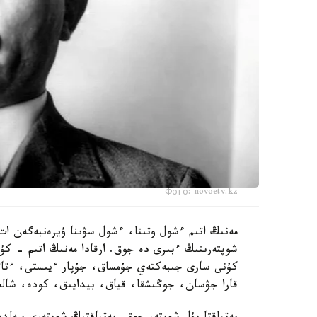
Фото: novoetv.kz
مەنىڭ اتىم ءشول وتىنا، ءشول سۋىنا ۇيرەنبەگەن ات،
شوپتەرىنىڭ ءبىرى دە جوق. ارقادا مەنىڭ اتىم - 
كۇنى سارى جىبەكتەي جۇمساق، جۇپار ءيىستى، ءتاتت
قارا جۋسان، جوڭىشقا، قياق، بيدايىق، كودە، شالعى