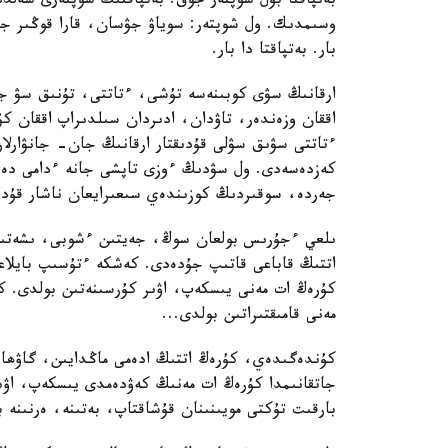
بەتپاقتا بۇل شوپتەر جوق. بەتپاقتىڭ شوپتەرى سەلدى
وسىمدىك. ول شوپتەر: سوياۋ جۋسان، قارا قوڭىر ج
بار. بەتپاقتا دا بار.
ارقانىڭ سۋى كوبىنەسە تۇشى، ءتاتتى، تۇنىق سۋ جان
اققان وزەندەر، تاۋدان، ادىردان سىلدىراپ اققان كۇ
ءتاتتى سۋىق سۋلى قۇدىقتار ارقانىڭ جان- جانۋارل
كەزدەسەدى. ول سۋدىڭ ءوزى تاپشى جانە ءدامى دە با
جەردە، سوقىردىڭ كوزىندەي سىعىرايعان ناشار قۇدىقش
ىلعي ءجۇرىس بولعان سوڭ، جەيتىن ءشوبى، ىشەتىن 
اتتىڭ قاباعى قاتىپ جۇدەدى. كەشكە ءتۇسىپ بايلاعا
كۇرەڭ ات مەنى يىسكەپ، اۋىر كۇرسىنەتىن بولدى. كە
مەنى قامىقتىراتىن بولدى...
كۇندەگىدەي، كۇرەڭ اتتىڭ ادەمى ماڭدايىن، گاۋھا
جاتقانىمدا كۇرەڭ ات مەنىڭ كەۋدەمدى يىسكەپ، اۋ
بارقىت تۇكتى مويىنىنان قۇشاقتاپ، بەتىنە، ەرنىنە 