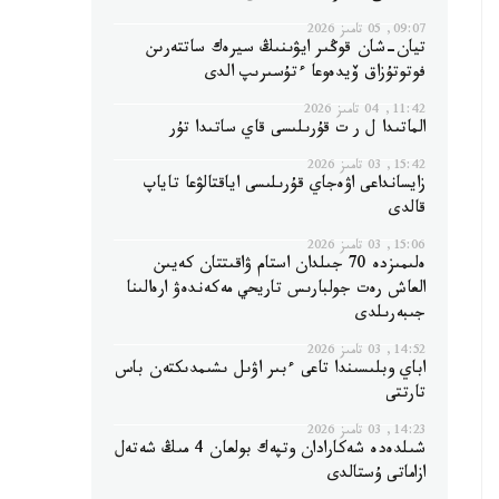
09:07, 05 تامىز 2026
تيان-شان قوڭىر ايۋىنىڭ سيرەك ساتتەرىن
فوتوتۇزاق ۆيدەوعا ءتۇسىرىپ الدى
11:42, 04 تامىز 2026
الماتىدا ل ر ت قۇرىلىسى قاي ساتىدا تۇر
15:42, 03 تامىز 2026
زايسانداعى اۋەجاي قۇرىلىسى اياقتالۋعا تاياپ
قالدى
15:06, 03 تامىز 2026
ەلىمىزدە 70 جىلدان استام ۋاقىتتان كەيىن
العاش رەت جولبارىس تاريحي مەكەندەۋ ارەالىنا
جىبەرىلدى
14:52, 03 تامىز 2026
اباي وبلىسىندا تاعى ءبىر اۋىل ىشىمدىكتەن باس
تارتتى
14:23, 03 تامىز 2026
شىلدەدە شەكارادان وتپەك بولعان 4 مىڭ شەتەل
ازاماتى ۇستالدى