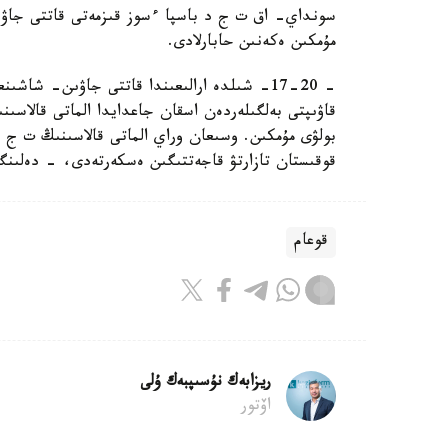
سونداي- اق ت ج د باسپا ءسوز قىزمەتى قاتتى جاۋىن
مۇمكىن ەكەنىن حابارلادى.
- 17-20- شىلدە ارالىعىندا قاتتى جاۋىن- شاش
قاۋىپتى بەلگىلەردەن اسقان جاعدايدا الماتى قالاسىن
بولۋى مۇمكىن. وسىعان وراي الماتى قالاسىنىڭ ت ج د 
قوقىستان تازارتۋ قاجەتتىگىن ەسكەرتەدى، - دەلىنگە
قوعام
ريزابەك نۇسىپبەك ۇلى
اۆتور