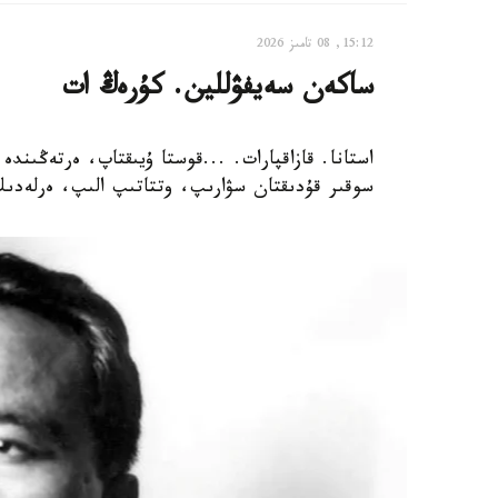
15:12, 08 تامىز 2026
ساكەن سەيفۋللين. كۇرەڭ ات
استانا. قازاقپارات. ...قوستا ۇيىقتاپ، ەرتەڭىندە
سوقىر قۇدىقتان سۋارىپ، وتتاتىپ الىپ، ەرلەدىك