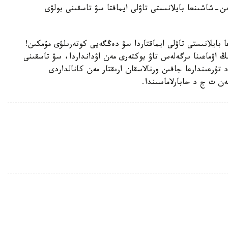
-شاشىنعا بايلانىستى تاۋلى ايماقتا سۋ تاسقىنى بولۋى
ىنعا بايلانىستى تاۋلى ايماقتاردا سۋ دەڭگەيى كوتەرىلۋى مۇمكىن!
ىڭ اۋماعىنا ىرگەلەس تاۋ بوكتەرى مەن اۋدانداردا، سۋ تاسقىنى
تۇرعىندارعا جاقىن ورنالاسقان ارىقتار مەن كانالداردى
ن ت ج د حابارلاماسىندا.