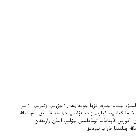
لسىز، جىم- جىرت قۇبا جوندارمەن ءجۇرىپ وتىرىپ، ءبىر
شىعا كەلىپ، ءبارىمىز دە قۋانىپ شۋ ەتە قالدىق! جوننىڭ
كوزىن قاپتاعانە توماعاسىن جۇلىپ العان زارىققان
ىڭ جىلقىعا قاراپ تۇردىق.