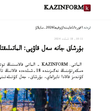
KAZINFORM
ترەند:
اقوردا
تاعايىنداۋ
وقيعا
2026-سايلاۋ
10:11, 18 شىلدە 2024
بۇرشاق جانە سەل قاۋپى: الماتىلىقت
الماتى. KAZINFORM - الماتى ق
ەسكەرتۋىنىڭ نەگىزىندە 18-شى
كۇندىز قالادا نايزاعاي، بۇرشاق، جەل كۇتىلەتىنى