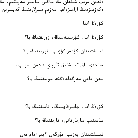
ەلدەن ەرىپ شىققان ەڭ جاقىن جالعىز سەرىگىم، ەڭ 
ەكەۋمىزدىڭ ارامىزداعى سەزىم سىرلارىنىڭ كەيبىرىن 
كۇرەڭ اتقا
كۇرەڭ ات، كۇرسىنەسىڭ، زورىقتىڭ با؟
تىنىشتىقتان كۇدەر ءۇزىپ، تورىقتىڭ با؟
مەندەي-اق تىنىشتىق تاپپاي ەلدەن بەزىپ،
سەن داعى سەرگەلدەڭگە جولىقتىڭ با؟
كۇرەڭ ات، جابىرقايسىڭ، قامىقتىڭ با؟
ساعىنىپ سارىارقانى، تارىقتىڭ با؟
تىنىشتىقتان بەزىپ جۇرگەن ءبىر ادام مەن