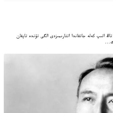
 تاڭ اتىپ كەلە جاتقاندا اتتارىمىزدى الگى تۇندە تاپقان
...