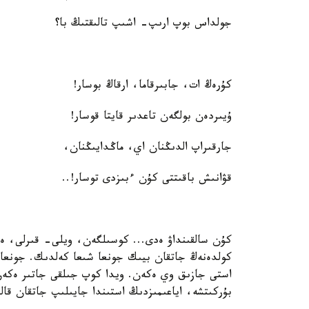
جولداس بوپ ارىپ- اشىپ تالىقتىڭ با؟
كۇرەڭ ات، جابىرقاما، ارقاڭ بوسار!
ۇيىردەن بولگەن تاعدىر قايتا قوسار!
جارقىراپ الدىڭنان اي، ماڭدايىڭنان،
قۋانىش باقىتتى كۇن ءبىزدى توسار!..
كۇن سالقىنداۋ ەدى... كوسىلگەن، ويلى- قىرلى، ە
كولدەنەڭ جاتقان بيىك جونعا شىعا كەلدىك. جونعا 
استى جازىق وي ەكەن. ويدا كوپ جىلقى جاتىر ەكەن. 
بۇركىتشە، اياعىمىزدىڭ استىندا جايىلىپ جاتقان قال