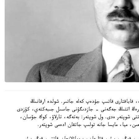
 قاباقتارى قاتىپ جۇدەپ كەلە جاتىر. شولدە ارقانىڭ
كۇرەڭ اتتىڭ جەگەنى - جازدىگۇنى جاسىل جىبەكتەي، كۇزدى
ى شوپتەر ەدى. ول شوپتەر: بەتەگە، تارلاۋ، كوك جۋسان،
ن، ميا، مايسا جانە تولىپ جاتقان ادەمى شوپتەر.