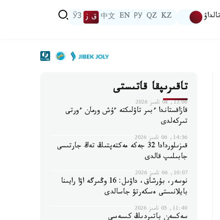
الداۋ
KZ
QZ
РУ
EN
中文
ق ز
ЎЗ
تاقىرىپقا قاتىستى
13:06, 08 تامىز 2026
قازاقستاندا ءبىر تاۋلىكتە ءۇش ورمان ءورتى
تىركەلدى
14:56, 06 تامىز 2026
قىزىلوردادا 32 جەكە مەكتەپتىڭ تەڭ جارتىسى
جابىلىپ قالدى
10:07, 06 تامىز 2026
نوسەر، بۇرشاق، داۋىل: 16 وڭىرگە اۋا رايىنا
بايلانىستى ەسكەرتۋ جاسالدى
11:40, 05 تامىز 2026
سەكسەن باتىردىڭ كىسەسى