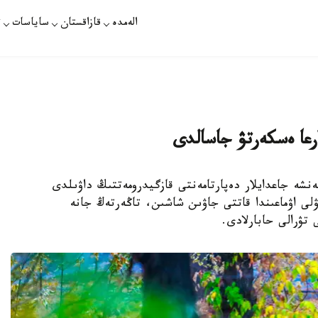
الەمدە
قازاقستان
ساياسات
ت
ارعا ەسكەرتۋ جاسالدى
الاسىنىڭ توتەنشە جاعدايلار دەپارتامەنتى قازگيدرومەتتىڭ داۋىلدى
لدەدە قالانىڭ تاۋلى اۋماعىندا قاتتى جاۋىن شاشىن، تاڭەرتەڭ جانە
 تۋرالى حابارلادى.