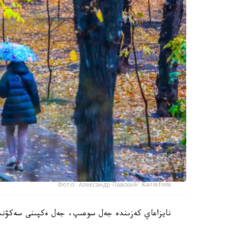
Фото: Александр Павский/ Kazinform
نايزاعاي كەزىندە جەل سوعىپ، جەل ەكپىنى سەكۋندىنا 18-23-مەترگە دەيىن جەتۋى م