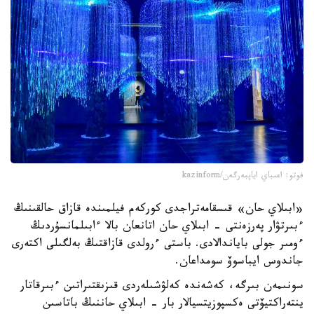
فوتو: اعىباي اياپبەرگەن/kazinform
«ابىلاي حان» قىسقامەتراجدى كوركەم فيلمىندە قازاق حالقىنىڭ
ءبىرتۋار پەرزەنتى - ابىلاي حان اتانعان بالا ءابىلمانسۇردىڭ
ءومىر جولى باياندالادى. باستى ءرولدى قازاقتىڭ بەلگىلى اكتەرى
جاندوس ايباسوۆ سومداعان.
سونىمەن بىرگە، كەشەندە كەلۋشىلەردى قىزىقتىراتىن ءبىرقاتار
ينتەراكتيۆتى ەكسپوزيتسيالار بار - ابىلاي حاننىڭ باتاسىن