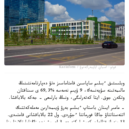
فوتو: اعىباي اياپبەرگەنوۆ / Kazinform
وبلىستىق ءبىلىم ساپاسىن قامتاماسىز ەتۋ دەپارتامەنتىنىڭ
مالىمەتىنە سۇيەنسەك، 9 ۇيىم نەمەسە %69,3 ى سىناقتان
وتكەن جوق. ايتا كەتەرلىگى، ونىڭ بارلىعى - جەكە بالاباقشا.
- مامىر ايىنان باستاپ ءبىلىم بەرۋ ۇيىمدارىن مەملەكەتتىك
اتتەستاتتاۋ جاڭا فورماتتا ءجۇردى. ول 22 بالاباقشانى قامتىدى.
13 ىنە انىقتالعان كەمشىلىكتەردى 3 اي ىشىندە زاڭناما تالاپتارىنا