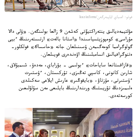
فوتو: اعىباي اياپبەرگەن/kazinform
مۋلتيمەديالىق ينتەراكتيۆتى كەشەن 9 زالعا بولىنگەن. «ۇلى دالا
مۇراسى» كومپوزيتسياسىندا «استانا بالەت» ارتىستەرىنىڭ ءبيى
گولوگرامما كومەگىمەن ۇسىنىلعان جانە «حاسساك» فولكلور-
ەتنوگرافيالىق انسامبلىنىڭ اۋەندەرى قويىلعان.
«قازاقستانعا ساياحات» ءبولىمى - بۋراباي، مەدەۋ، شىمبۇلاق،
شارىن كانونى، كاسپي تەڭىزى، تۇركىستان، ءۇستىرت
ءۇستىرتى، مۇزتاۋ، «بايقوڭىر» عارىش ايلاعى سەكىلدى
ەلىمىزدىڭ تۋريستىك ورىندارىنىڭ بايلىعى مەن سۇلۋلىعىن
كورسەتەدى.