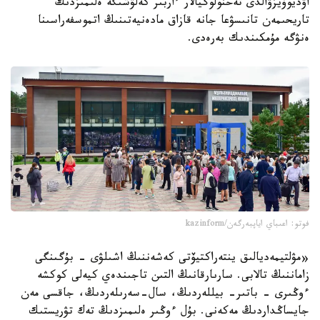
اۋديوۆيزۋالدى تەحنولوگيالار ءاربىر كەلۋشىگە ەلىمىزدىڭ
تاريحىمەن تانىسۋعا جانە قازاق مادەنيەتىنىڭ اتموسفەراسىنا
ەنۋگە مۇمكىندىك بەرەدى.
فوتو: اعىباي اياپبەرگەن/kazinform
«مۋلتيمەديالىق ينتەراكتيۆتى كەشەننىڭ اشىلۋى - بۇگىنگى
زاماننىڭ تالابى. سارىارقانىڭ التىن تاجىندەي كيەلى كوكشە
ءوڭىرى - باتىر- بيللەردىڭ، سال-سەرىلەردىڭ، جاقسى مەن
جايساڭداردىڭ مەكەنى. بۇل ءوڭىر ەلىمىزدىڭ تەك تۋريستىك