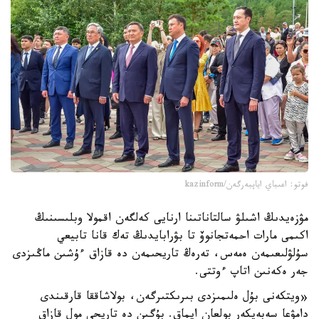
فوتو: اعىباي اياپبەرگەن/kazinform
مۋزەيدىڭ اشىلۋ سالتاناتىنا ارنايى كەلگەن اقمولا وبلىسىنىڭ
اكىمى مارات احمەتجانوۆ تا بۋرابايدىڭ تەك قانا تابيعي
سۇلۋلىعىمەن ەمەس، تەرەڭ تاريحىمەن دە قازاق ءۇشىن ماڭىزدى
جەر ەكەنىن اتاپ ءوتتى.
«ويتكەنى بۇل ەلىمىزدى بىرىكتىرگەن، بولاشاققا قارقىندى
دامۋعا سەبەپكەر بولعان ايماق. بۇگىن دە تاريحى مول قازاق