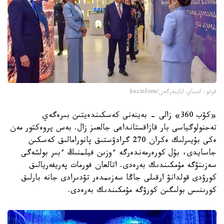
فوتو: اعىباي اياپبەرگەن/kazinform
«كۋب 360» زالى - بەينەنى كەسكىندەيتىن بىرەگەي
تەحنولوگياسى بار قازاقستانداعى جالعىز زال. بەس پروەكتور مەن
ەكى بۇيىرلىك ەكران 270 گرادۋستىق پانورامالىق كەسكىن
جاسايدى، بۇل كورەرمەندەرگە ءوزىن فيلمنىڭ ءبىر بولشەگى
سەزىنۋگە مۇمكىندىك بەرەدى. اتالعان فورمات پەريفەريالىق
كورۋدى قولدانۋ ارقىلى جاڭا سەزىمدەر تۋدىرادى جانە بارلىق
كورىنىس بولىگىن كورۋگە مۇمكىندىك بەرەدى.