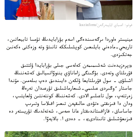
فوتو: اعىباي اياپبەرگەن/kazinform
مينيستر ەلوردا ىرگەسىندەگى اسەم بۋرابايدىڭ تۇمسا تابيعاتىن،
تاريحي-مادەني بايلىعىن كوپشىلىككە تانىتۋ وتە وزەكتى ەكەنىن
جەتكىزدى.
«پرەزيدەنت شەشىمىمەن كەلەسى جىلى بۋرابايدا ۇلتتىق
قۇرىلتاي وتەدى. بۇگىنگى زاماناۋي يننوۆاتسيالىق كەشەننىڭ
اشىلۋى - سول قۇرىلتايعا ۇلكەن دايىندىق دەپ بىلەمىن. مۇندا
جاستار ءوڭىردى عىلىمي-شىعارماشىلىق تۇرعىدان تەرەڭ
زەرتتەپ، مول تاعىلىم الادى. كەشەننىڭ كونتەنتىن ۇلعايتىپ،
ودان دا قىزىقتى ەتۋدى حالىقپەن تىعىز اقىلاسا وتىرىپ
جاساساق، قازاقستاندىقتار عانا ەمەس، شەتەلدىك تۋريستەر دە
قىزىعۋشىلىق تانىتادى»، - دەدى ا. بالايەۆا.