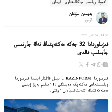
اقمولا ​​وبلىسى جاڭالىقتارى
ايماق
بەيسەن سۇلتان
اۆتور
14:56, 06 تامىز 2026
قىزىلوردادا 32 جەكە مەكتەپتىڭ تەڭ جارتىسى
جابىلىپ قالدى
قىزىلوردا. KAZINFORM - بيىل قاڭتار ايىندا قىزىلوردا
وبلىسىنداعى مەكتەپكە دەيىنگى 13 ءبىلىم بەرۋ ۇيىمى
مەملەكەتتىك اتتەستاتسيادان ءوتتى.