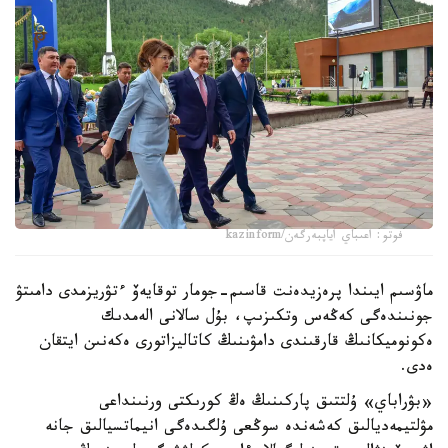
فوتو: اعىباي اياپبەرگەن/kazinform
ماۋسىم ايىندا پرەزيدەنت قاسىم-جومار توقايەۆ ءتۋريزمدى دامىتۋ
جونىندەگى كەڭەس وتكىزىپ، بۇل سالانى الەمدىك
ەكونوميكانىڭ قارقىندى دامۋىنىڭ كاتاليزاتورى ەكەنىن ايتقان
ەدى.
«بۋراباي» ۇلتتىق پاركىنىڭ ەڭ كورىكتى ورنىنداعى
مۋلتيمەديالىق كەشەندە سوڭعى ۇلگىدەگى انيماتسيالىق جانە