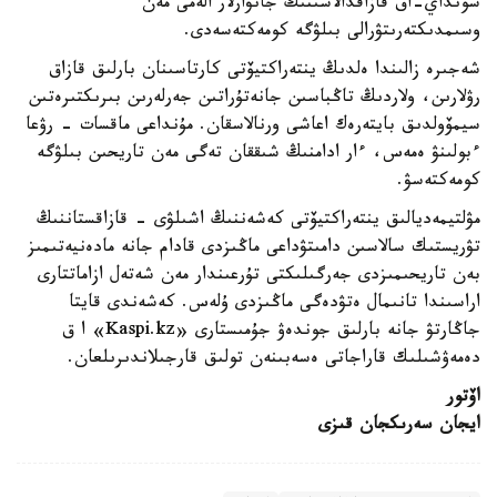
سونداي-اق قازاقدالاسىنىڭ جانۋارلار الەمى مەن
وسىمدىكتەرىتۋرالى بىلۋگە كومەكتەسەدى.
شەجىرە زالىندا ەلدىڭ ينتەراكتيۆتى كارتاسىنان بارلىق قازاق
رۋلارىن، ولاردىڭ تاڭباسىن جانەتۇراتىن جەرلەرىن بىرىكتىرەتىن
سيمۆولدىق بايتەرەك اعاشى ورنالاسقان. مۇنداعى ماقسات - رۋعا
ءبولىنۋ ەمەس، ءار ادامنىڭ شىققان تەگى مەن تاريحىن بىلۋگە
كومەكتەسۋ.
مۋلتيمەديالىق ينتەراكتيۆتى كەشەننىڭ اشىلۋى - قازاقستاننىڭ
تۋريستىك سالاسىن دامىتۋداعى ماڭىزدى قادام جانە مادەنيەتىمىز
بەن تاريحىمىزدى جەرگىلىكتى تۇرعىندار مەن شەتەل ازاماتتارى
اراسىندا تانىمال ەتۋدەگى ماڭىزدى ۇلەس. كەشەندى قايتا
جاڭارتۋ جانە بارلىق جوندەۋ جۇمىستارى «Kaspi.kz» ا ق
دەمەۋشىلىك قاراجاتى ەسەبىنەن تولىق قارجىلاندىرىلعان.
اۆتور
ايجان سەرىكجان قىزى