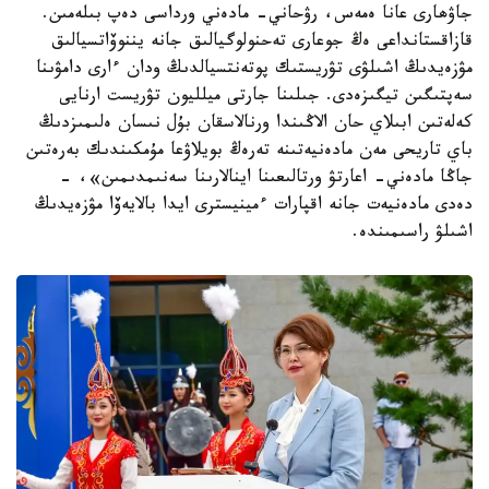
جاۋھارى عانا ەمەس، رۋحاني- مادەني ورداسى دەپ بىلەمىن.
قازاقستانداعى ەڭ جوعارى تەحنولوگيالىق جانە يننوۆاتسيالىق
مۋزەيدىڭ اشىلۋى تۋريستىك پوتەنتسيالدىڭ ودان ءارى دامۋىنا
سەپتىگىن تيگىزەدى. جىلىنا جارتى ميلليون تۋريست ارنايى
كەلەتىن ابىلاي حان الاڭىندا ورنالاسقان بۇل نىسان ەلىمىزدىڭ
باي تاريحى مەن مادەنيەتىنە تەرەڭ بويلاۋعا مۇمكىندىك بەرەتىن
جاڭا مادەني- اعارتۋ ورتالىعىنا اينالارىنا سەنىمدىمىن»، -
دەدى مادەنيەت جانە اقپارات ءمينيسترى ايدا بالايەۆا مۋزەيدىڭ
اشىلۋ راسىمىندە.