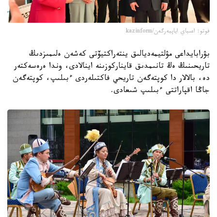
فوتو: اعىباي اياپبەرگەن/kazinform
بۋرابايداعى مۋلتيمەديالىق ينتەراكتيۆتى كەشەن ەلىمىزدىڭ
تاريحىنىڭ ەڭ تانىمدىق قايناركوزىنە اينالادى، وندا ەرەسەكتەر
دە، بالالار دا كوپتەگەن تاريحي فاكتىلەردى ءبىلىپ، كوپتەگەن
جاڭا اقپاراتتى ءبىلىپ شىعادى.