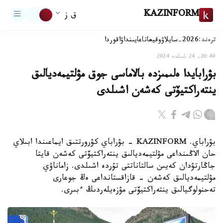
KAZINFORM
ق ز
ترەند:
2026-سايلاۋ
وقيعا
تاعايىنداۋ
اقوردا
20:40, 24 شىلدە 2024
بۋرابايدا ەلىمىزدە بالاماسى جوق مۋلتيمەديالىق
ينتەراكتيۆتى كەشەن اشىلدى
بۋراباي. KAZINFORM - بۋراباي كۋرورتتىق ايماعىندا ابىلاي
حان الاڭىنداعى مۋلتيمەديالىق ينتەراكتيۆتى كەشەن قايتا
جاڭارتۋدان كەيىن سالتاناتتى تۇردە اشىلدى. زاماناۋي
مۋلتيمەديالىق كەشەن - قازاقستانداعى ەڭ جوعارى
تەحنولوگيالىق ينتەراكتيۆتى مۋزەيلەردىڭ ءبىرى.