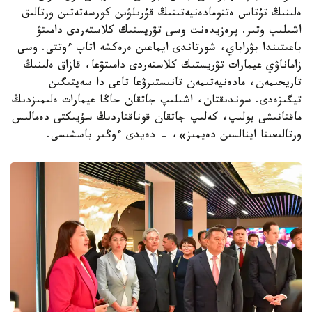
ەلىنىڭ تۇتاس ەتنومادەنيەتىنىڭ قۇرىلۋىن كورسەتەتىن ورتالىق
اشىلىپ وتىر. پرەزيدەنت وسى تۋريستىك كلاستەردى دامىتۋ
باعىتىندا بۋراباي، شورتاندى ايماعىن ەرەكشە اتاپ ءوتتى. وسى
زاماناۋي عيمارات تۋريستىك كلاستەردى دامىتۋعا، قازاق ەلىنىڭ
تاريحىمەن، مادەنيەتىمەن تانىستىرۋعا تاعى دا سەپتىگىن
تيگىزەدى. سوندىقتان، اشىلىپ جاتقان جاڭا عيمارات ەلىمىزدىڭ
ماقتانىشى بولىپ، كەلىپ جاتقان قوناقتاردىڭ سۇيىكتى دەمالىس
ورتالىعىنا اينالسىن دەيمىز»، - دەيدى ءوڭىر باسشىسى.