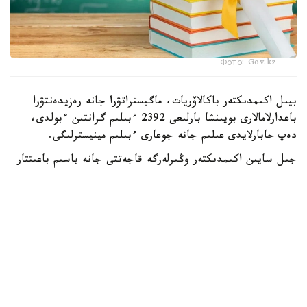
Фото: Gov.kz
بيىل اكىمدىكتەر باكالاۆريات، ماگيستراتۋرا جانە رەزيدەنتۋرا
باعدارلامالارى بويىنشا بارلىعى 2392 ءبىلىم گرانتىن ءبولدى،
دەپ حابارلايدى عىلىم جانە جوعارى ءبىلىم مينيسترلىگى.
جىل سايىن اكىمدىكتەر وڭىرلەرگە قاجەتتى جانە باسىم باعىتتار
بويىنشا مامانداردى ماقساتتى دايارلاۋ ءۇشىن ءبىلىم بەرۋ
گرانتتارىن ۇسىنادى.
- بيىل جەرگىلىكتى اتقارۋشى ورگاندار باكالاۆريات، ماگيستراتۋرا
جانە رەزيدەنتۋرا باعدارلامالارى بويىنشا وقۋعا 2392 ءبىلىم بەرۋ
گرانتىن ءبولدى،-دەلىنگەن مينيسترلىك حابارلاماسىندا.
ەڭ كوپ گرانت استانا قالاسىندا قاراستىرىلعان - 303.
شىمكەنت قالاسىنىڭ اكىمدىگى 285، شىعىس قازاقستان وبلىسى