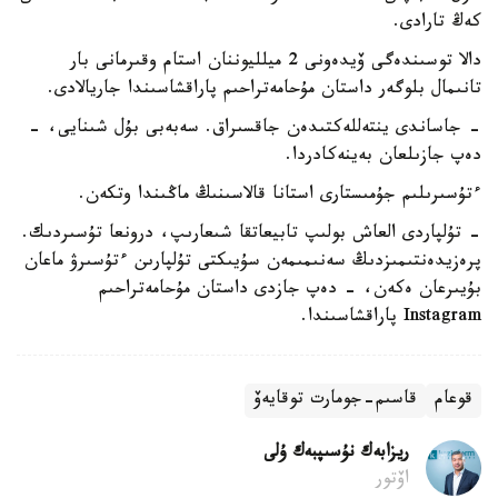
كەڭ تارادى.
دالا توسىندەگى ۆيدەونى 2 ميلليوننان استام وقىرمانى بار
تانىمال بلوگەر داستان مۇحامەتراحىم پاراقشاسىندا جاريالادى.
- جاساندى ينتەللەكتىدەن جاقسىراق. سەبەبى بۇل شىنايى، -
دەپ جازىلعان بەينەكادردا.
ءتۇسىرىلىم جۇمىستارى استانا قالاسىنىڭ ماڭىندا وتكەن.
- تۇلپاردى العاش بولىپ تابيعاتقا شىعارىپ، درونعا تۇسىردىك.
پرەزيدەنتىمىزدىڭ سەنىمىمەن سۇيىكتى تۇلپارىن ءتۇسىرۋ ماعان
بۇيىرعان ەكەن، - دەپ جازدى داستان مۇحامەتراحىم
Instagram پاراقشاسىندا.
قوعام
قاسىم-جومارت توقايەۆ
ريزابەك نۇسىپبەك ۇلى
اۆتور