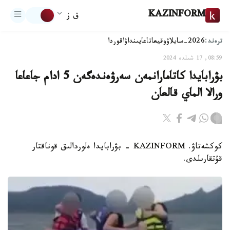
KAZINFORM
ق ز
ترەند:
2026-سايلاۋ
وقيعا
تاعايىنداۋ
اقوردا
08:59, 17 شىلدە 2024
بۋرابايدا كاتامارانمەن سەرۋەندەگەن 5 ادام جاعاعا
ورالا الماي قالعان
كوكشەتاۋ. KAZINFORM - بۋرابايدا ەلوردالىق قوناقتار
قۇتقارىلدى.