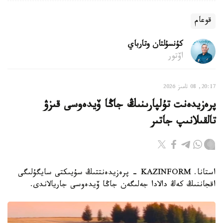
قوعام
كۇنسۇلتان وتارباي
اۆتور
20:17, 08 تامىز 2026
پرەزيدەنت تۇلپارىنىڭ جاڭا ۆيدەوسى قىزۋ
تالقىلانىپ جاتىر
استانا. KAZINFORM - پرەزيدەنتتىڭ سۇيىكتى سايگۇلىگى
اقجاننىڭ كەڭ دالادا جەلىگەن جاڭا ۆيدەوسى جاريالاندى.