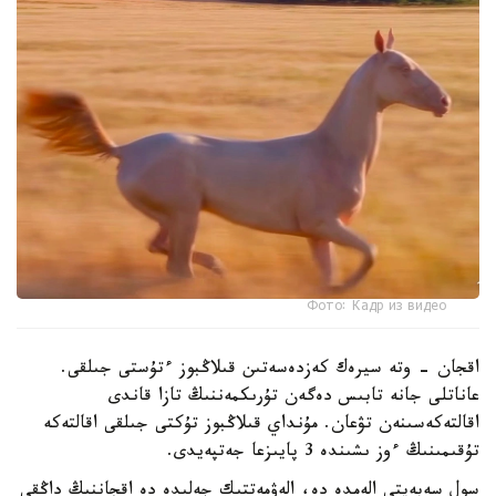
Фото: Кадр из видео
اقجان - وتە سيرەك كەزدەسەتىن قىلاڭبوز ءتۇستى جىلقى.
عاناتلى جانە تابىس دەگەن تۇرىكمەننىڭ تازا قاندى
اقالتەكەسىنەن تۋعان. مۇنداي قىلاڭبوز تۇكتى جىلقى اقالتەكە
تۇقىمىنىڭ ءوز ىشىندە 3 پايىزعا جەتپەيدى.
سول سەبەپتى الەمدە دە، الەۋمەتتىك جەلىدە دە اقجاننىڭ داڭقى