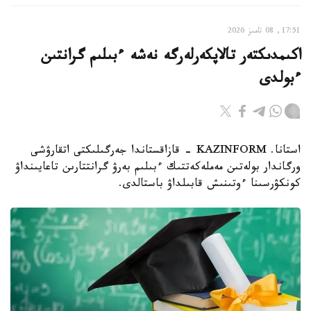
17:51, 08 تامىز 2026
اكىمدىكتەر تالاپكەرلەرگە نەشە ءبىلىم گرانتىن
ءبولدى
استانا. KAZINFORM - قازاقستاندا جەرگىلىكتى اتقارۋشى
ورگاندار بولەتىن مەملەكەتتىك ءبىلىم بەرۋ گرانتتارىن تاعايىنداۋ
كونكۋرسىنا ءوتىنىش قابىلداۋ باستالدى.