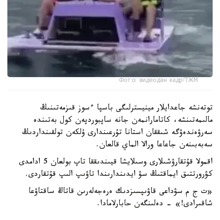
Фото: видеодан кадр/ТЖМ
توتەنشە جاعدايلار مينيسترلىگى باسپا ءسوز قىزمەتىنىڭ
مالىمەتىنشە، كاتامارانمەن جانە ساپبوردپەن كول بەتىندە
سەرۋەندەۋگە شىققان استانا تۇرعىندارى ۇلكەن تولقىنداردىڭ
سەبەبىنەن جاعاعا ورالا الماي قالعان.
اقمولا قۇتقارۋشىلارى وسىلايشا قيىندىققا تاپ بولعان 5 ادامدى
كۋرورتتىق ايماقتىڭ سۋ ايدىندارىندا تاۋىپ الىپ قۇتقاردى.
«ت ج م سۋداعى قاۋىپسىزدىك ەرەجەلەرىن قاتاڭ ساقتاۋعا
شاقىرادى!» - دەلىنگەن حابارلامادا.