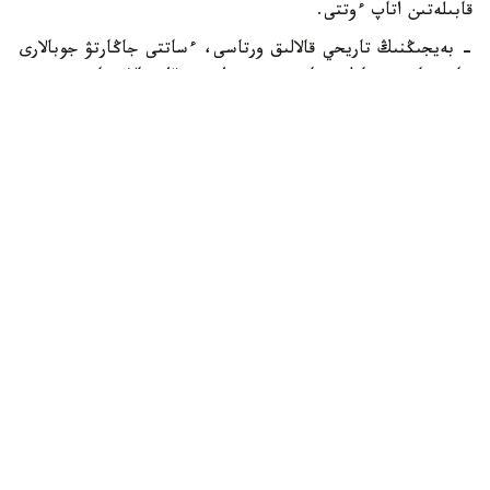
قابىلەتىن اتاپ ءوتتى.
- بەيجىڭنىڭ تاريحي قالالىق ورتاسى، ءساتتى جاڭارتۋ جوبالارى
جانە جارقىن ساۋلەت مادەنيەتى مۇرا، يننوۆاتسيالار جانە
تۇرعىندار ءومىرىنىڭ ءبىر-ءبىرىن قالاي تولىقتىرا الاتىنىن،
قالالاردى تۇراقتى جانە ءومىر سۇرۋگە قولايلى ەتەتىنىن
كورسەتەدى، - دەلىنگەن مالىمدەمەدە.
الەمدىك ساۋلەت استاناسى اتاعى ءۇش جىل سايىن حالىقارالىق
ساۋلەتشىلەر وداعىنىڭ دۇنيەجۇزىلىك كونگرەسىن وتكىزەتىن
قالاعا بەرىلەدى.
باعدارلاما ساۋلەت ونەرىنىڭ، قالا قۇرىلىسىنىڭ جانە مادەني
مۇرانىڭ تۇراقتى قالالىق دامۋدى ىلگەرىلەتۋدەگى ءرولىن اتاپ
وتۋگە ارنالعان.
وسىعان دەيىن قىتاي ەلگە كىرۋ جانە شىعۋ تارتىبىنە جاڭا
ەرەجەلەر ەنگىزەتىنىن
حابارلادىق
.