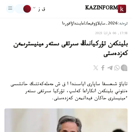
KAZINFORM
ق ز
ترەند:
2026-سايلاۋ
وقيعا
تاعايىنداۋ
اقوردا
17:58, 06 قاراشا 2023
بلينكەن تۇركيانىڭ سىرتقى ىستەر مينيسترىمەن
كەزدەستى
تاياۋ شىعىسقا ساپارى اياسىندا ا ق ش مەملەكەتتىك حاتشىسى
ەنتوني بلينكەن انكاراعا كەلىپ، تۇركيا سىرتقى ىستەر
ءمينيسترى حاكان فيدانمەن كەزدەستى.