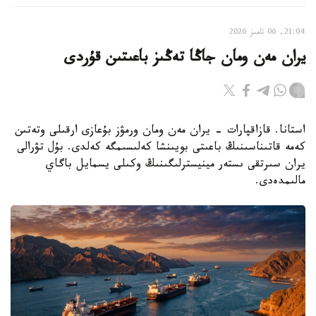
21:04, 06 تامىز 2026
يران مەن ومان جاڭا تەڭىز باعىتىن قۇردى
استانا. قازاقپارات - يران مەن ومان ورمۋز بۇعازى ارقىلى وتەتىن
كەمە قاتىناسىنىڭ باعىتى بويىنشا كەلىسىمگە كەلدى. بۇل تۋرالى
يران سىرتقى ىستەر مينيسترلىگىنىڭ وكىلى يسمايل باگاي
مالىمدەدى.