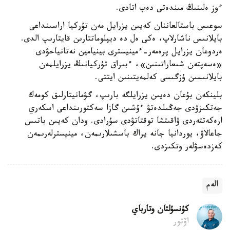
ءوز ەلىنىڭ مىندەتى دەپ اتادى.
سوعىس باستالعاننان كەيىن يزرايل مەن تۇركيا اراسىنداعى
بايلانىس ناشارلاپ، ەكى ەل دە ديپلوماتتارىن قايتارىپ الدى.
ەردوعان يزرايل پرەمەر-ءمينيسترى بينيامين نەتانياحۋدى
«ەسەپتەن شىعاراتىنىن»، ءبىراق تۇركيانىڭ يزرايلمەن
بايلانىسىن ۇزگىسى كەلمەيتىنىن ايتتى.
بلينكەن بۇعان دەيىن يزرايلگە بارىپ، گۋمانيتارلىق كومەك
جەتكىزۋدى جەڭىلدەتۋ ءۇشىن گازا سەكتورىنداعى اسكەري
ارەكەتتەردى ۋاقىتشا توقتاتۋدى سۇرادى. ودان كەيىن باتىس
جاعالاۋ، يوردانيا جانە يراك باسشىلارىمەن، مينيسترلەرىمەن
كەزدەسۋلەر وتكىزدى.
الەم
كۇنسۇلتان وتارباي
اۆتور