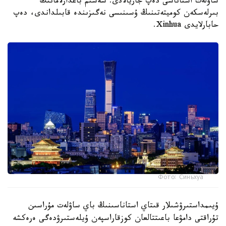
ساۋلەت استاناسى دەپ جاريالادى. شەشىم باعدارلامانىڭ
بىرلەسكەن كوميتەتىنىڭ ۇسىنىسى نەگىزىندە قابىلداندى، دەپ
حابارلايدى Xinhua.
Фото: Синьхуа
ۇيىمداستىرۋشىلار قىتاي استاناسىنىڭ باي ساۋلەت مۇراسىن
تۇراقتى دامۋعا باعىتتالعان كوزقاراسپەن ۇيلەستىرۋدەگى ەرەكشە