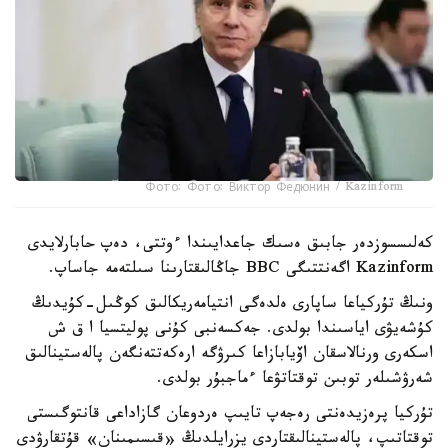
Фото: Фото: Виктор Федюнин / Kazinform
كەلىسسوزدەر جابىق ەسىك جاعدايىندا ءوتتى، دەپ حابارلايدى
Kazinform اگەنتتىگى BBC جاڭالىقتارىنا سىلتەمە جاساپ.
ونىڭ تۇركياعا ساپارى ەلدەگى انتيامەريكالىق كوڭىل-كۇيدىڭ
كۇشەيۋى اياسىندا بولدى. جەكسەنبى كۇنى پوليتسيا ا ق ش
اسكەرى ورنالاسقان اۆيابازاعا كىرۋگە ارەكەتتەنگەن پالەستينالىق
شەرۋشىلەر توبىن توقتاتۋعا ءماجبۇر بولدى.
تۇركيا پرەزيدەنتى رەجەپ تايىپ ەردوعان گازاداعى قانتوگىستى
توقتاتىپ، پالەستينالىقتاردى يزرايلدىڭ «قىسىمىنان» قۇتقارۋدى