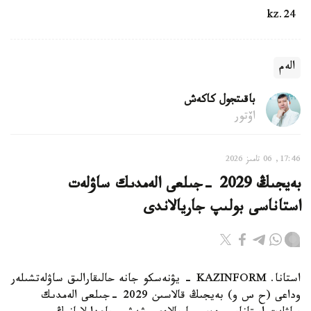
24.kz
الەم
باقىتجول كاكەش
اۆتور
17:46, 06 تامىز 2026
بەيجىڭ 2029 -جىلعى الەمدىك ساۋلەت
استاناسى بولىپ جاريالاندى
استانا. KAZINFORM - يۋنەسكو جانە حالىقارالىق ساۋلەتشىلەر
وداعى (ح س و) بەيجىڭ قالاسىن 2029 -جىلعى الەمدىك