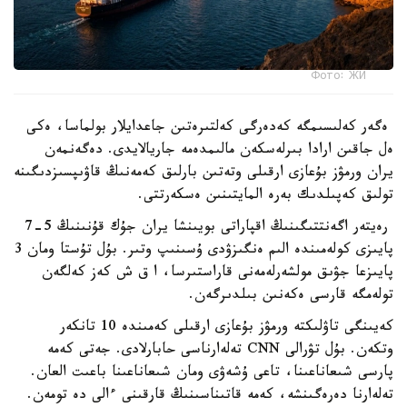
Фото: ЖИ
ەگەر كەلىسىمگە كەدەرگى كەلتىرەتىن جاعدايلار بولماسا، ەكى
ەل جاقىن ارادا بىرلەسكەن مالىمدەمە جاريالايدى. دەگەنمەن
يران ورمۋز بۇعازى ارقىلى وتەتىن بارلىق كەمەنىڭ قاۋىپسىزدىگىنە
تولىق كەپىلدىك بەرە المايتىنىن ەسكەرتتى.
رەيتەر اگەنتتىگىنىڭ اقپاراتى بويىنشا يران جۇك قۇنىنىڭ 5-7
پايىزى كولەمىندە الىم ەنگىزۋدى ۇسىنىپ وتىر. بۇل تۇستا ومان 3
پايىزعا جۋىق مولشەرلەمەنى قاراستىرسا، ا ق ش كەز كەلگەن
تولەمگە قارسى ەكەنىن بىلدىرگەن.
كەيىنگى تاۋلىكتە ورمۋز بۇعازى ارقىلى كەمىندە 10 تانكەر
وتكەن. بۇل تۋرالى CNN تەلەارناسى حابارلادى. جەتى كەمە
پارسى شىعاناعىنا، تاعى ۇشەۋى ومان شىعاناعىنا باعىت العان.
تەلەارنا دەرەگىنشە، كەمە قاتىناسىنىڭ قارقىنى ءالى دە تومەن.