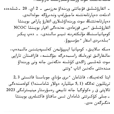
مەملەكەتتىك سوت ورىنداۋشىلارىنىڭ قاراۋىندا.
- اتقارۋشىلىق قۇجاتتى ورىنداۋ مەرزىمى - 2 اي. 20 -شىلدەدە
ادىلەت دەپارتامەنتىنە ماجبۇرلەپ وندىرۋگە جولداندى.
دەپارتامەنتتىڭ سوت ورىنداۋشىلارى اتقارۋ پاراعى بويىنشا
اتقارۋشىلىق ءىس قوزعادى. مەندەگى اقپار بويىنشا NCOC
كومپانياسىنىڭ مۇلىكتەرىنە تىيىم سالىندى، - دەپ پىكىر
ءبىلدىردى اسقار ءجۇسىپوۆ.
ەسكە سالايىق، كومپانيا ايىپپۇلمەن كەلىسپەيتىنىن مالىمدەپ،
حالىقارالىق تورەلىك راسىمدەرگە جۇگىنسە، قازاقستان تاراپى
سوت شەشىمى زاڭدى كۇشىنە ەنگەنىن جانە ونى ورىنداۋ
مىندەتتى ەكەنىن اتاپ ءوتتى
ايتا كەتەيىك، قاشاعان ءىرى مۇناي جوباسىنا قاتىستى 2,3
تريلليون تەڭگە (5,1 ميلليارد دوللار شاماسىندا) كولەمىندەگى
تالاپتى ق ر ەكولوگيا جانە تابيعي رەسۋرستار مينيسترلىگى 2023
-جىلى كۇكىرتتى شامادان تىس ساقتاۋ فاكتىلەرى بويىنشا
ەنگىزگەن ەدى.