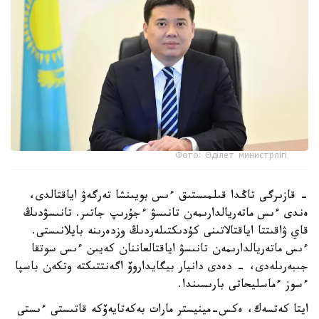
Фото: Әділет министрлігі
- قازىرگى تاڭدا قىلمىستىق ءىس بويىنشا تەرگەۋ اياقتالدى،
ەندى ءىس ماتەريالدارىمەن تانىسۋ ءجۇرىپ جاتىر. تانىسۋدىڭ
قاي ۋاقىتتا اياقتالاتىنى كۇدىكتىلەردىڭ وزدەرىنە بايلانىستى.
ءىس ماتەريالدارىمەن تانىسۋ اياقتالعاننان كەيىن ءىس سوتقا
جىبەرىلەدى، - دەدى دانيار بيگايداروۆ اگەنتتىكتە وتكەن باسپا
ءسوز ءماسليحاتى بارىسىندا.
ايتا كەتسەك، ەكس-مينيستر مارات بەكەتايەۆكە قاتىستى ءىستى