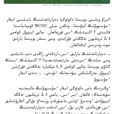
Фото: North Caspian Operating Company
اتىراۋ وبلىسى بويىنشا ەكولوگيا دەپارتامەنتىنىڭ باسشىسى اسقار
ءجۇسىپوۆتىڭ ايتۋىنشا، وتكەن جىلى NCOC كومپانياسىنا
قاتىستى 7 اكىمشىلىك ءىس قوزعالعان. جالپى ايىپپۇل كولەمى
2,3 تريلليون تەڭگەنى قۇرايدى. وسى ىستەر بويىنشا بارلىق
سوت وتىرىسى اياقتالعان.
- دەپارتامەنتتىڭ بارلىق ءىس-ارەكەتى زاڭدى دەپ تانىلدى.
وسى جىلدىڭ ءبىرىنشى جارتىجىلدىعىندا 7 اكىمشىلىك ءىستىڭ
التاۋى بويىنشا جالپى كولەمى 1,5 ميلليارد تەڭگەنى قۇرايتىن
ايىپپۇل جەرگىلىكتى بيۋدجەتكە ءتۇستى، - دەدى اسقار
ءجۇسىپوۆ.
ءوڭىردىڭ باس ەكولوگى اسقار ءجۇسىپوۆتىڭ مالىمەتىنە
سۇيەنسەك، قالعان ءبىر ءىس، ياعني 2,3 تريلليون تەڭگە
ايىپپۇلدى ءوندىرۋ ءۇشىن ماجبۇرلەپ ورىنداۋ تۋرالى اتقارۋشىلىق
ءىس قوزعالدى. قازىر بۇل ءىس ادىلەت دەپارتامەنتىنىڭ