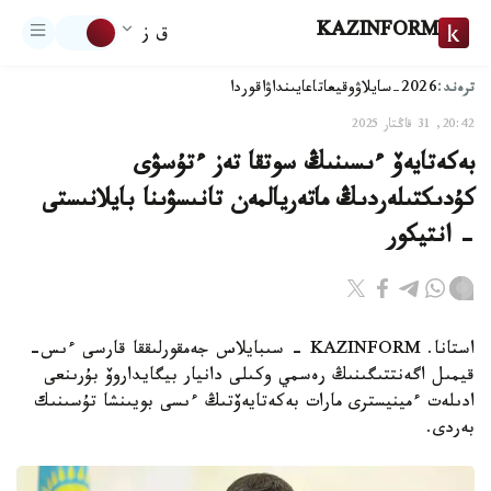
KAZINFORM
ق ز
ترەند:
2026-سايلاۋ
وقيعا
تاعايىنداۋ
اقوردا
20:42, 31 قاڭتار 2025
بەكەتايەۆ ءىسىنىڭ سوتقا تەز ءتۇسۋى
كۇدىكتىلەردىڭ ماتەريالمەن تانىسۋىنا بايلانىستى
- انتيكور
استانا. KAZINFORM - سىبايلاس جەمقورلىققا قارسى ءىس-
قيمىل اگەنتتىگىنىڭ رەسمي وكىلى دانيار بيگايداروۆ بۇرىنعى
ادىلەت ءمينيسترى مارات بەكەتايەۆتىڭ ءىسى بويىنشا تۇسىنىك
بەردى.