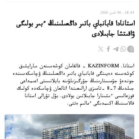
18:44, 06 تامىز 2026
استانادا قابانباي باتىر داڭعىلىنىڭ ءبىر بولىگى
ۋاقىتشا جابىلادى
استانا. KAZINFORM - قالقامان كوشەسىنەن سارايشىق
كوشەسىنە دەيىنگى قابانباي باتىر داڭعىلىنىڭ ۋچاسكەسىندە
جوندەۋ جۇمىستارىنىڭ جۇرگىزىلۋىنە بايلانىستى اعىمداعى
جىلدىڭ 7-8 -تامىزى ارالىعىندا اتالعان ۋچاسكەدە كولىك
قوزعالىسى ءىشىنارا جابىلاتىن بولادى. بۇل تۋرالى استانا
قالاسىنىڭ اكىمدىگى ءمالىم ەتتى.