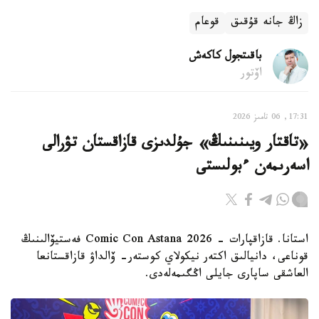
زاڭ جانە قۇقىق
قوعام
باقىتجول كاكەش
اۆتور
17:31, 06 تامىز 2026
«تاقتار ويىنىنىڭ» جۇلدىزى قازاقستان تۋرالى
اسەرىمەن ءبولىستى
استانا. قازاقپارات - Comic Con Astana 2026 فەستيۆالىنىڭ
قوناعى، دانيالىق اكتەر نيكولاي كوستەر- ۆالداۋ قازاقستانعا
العاشقى ساپارى جايلى اڭگىمەلەدى.