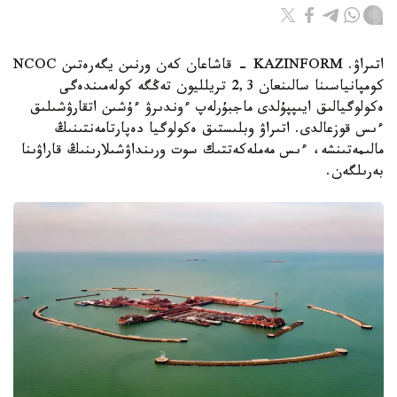
اتىراۋ. KAZINFORM - قاشاعان كەن ورنىن يگەرەتىن NCOC
كومپانياسىنا سالىنعان 2,3 تريلليون تەڭگە كولەمىندەگى
ەكولوگيالىق ايىپپۇلدى ماجبۇرلەپ ءوندىرۋ ءۇشىن اتقارۋشىلىق
ءىس قوزعالدى. اتىراۋ وبلىستىق ەكولوگيا دەپارتامەنتىنىڭ
مالىمەتىنشە، ءىس مەملەكەتتىك سوت ورىنداۋشىلارىنىڭ قاراۋىنا
بەرىلگەن.