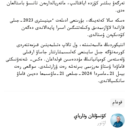
تەرگەۋ بىلتىر كۇزدە اياقتالىپ، ماتەريالدارمەن تانىسۋ باستالعان
ەدى.
ەسكە سالا كەتەيىك، بۇرىنعى ادىلەت ءمينيسترى 2023-جىلى
قازاندا لاۋازىمدىق وكىلەتتىگىن اسىرا پايدالاندى دەگەن
كۇدىكپەن ۇستالدى.
انتيكوردىڭ مالىمەتىنشە، ول تالاپ ەتىلمەيتىن قىزمەتتەردى
كورسەتۋگە جىل سايىنعى كەلىسىمشارتتار جاساۋ ارقىلى
ۇلەستەس كومپانيانىڭ مۇددەسىن قولداعان. ەكس- شەنەۋنىكتى
قاماۋدا ۇستاۋ مەرزىمى بىرنەشە رەت ۇزارتىلدى. سوڭعى رەت
بيىل 21-مامىردا 2024-جىلعى 21-ماۋسىمعا دەيىن قاماۋ
سانكسيالاندى.
قوعام
كۇنسۇلتان وتارباي
اۆتور