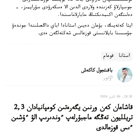
تۇسىنىستىكپەن قاراۋدى جانە قالا بويىنشا قوزعالىستاردى
جوسپارلاۋ كەزىندە ولاردى الدىن الا ەسكەرۋدى سۇرايمىز، -
دەلىنگەن اكىمدىكتىڭ حابارلاماسىندا.
ايتا كەتەيىك، بۇعان دەيىن استانادا اباي داڭعىلىندا جوندەۋ
جۇمىسىنا بايلانىستى قوزعالىس شەكتەلگەن ەدى.
استانا
قوعام
باقىتجول كاكەش
اۆتور
18:30, 06 تامىز 2026
قاشاعان كەن ورنىن يگەرەتىن كومپانيادان 2,3
تريلليون تەڭگە ماجبۇرلەپ ءوندىرىپ الۋ ءۇشىن
ءىس قوزعالدى