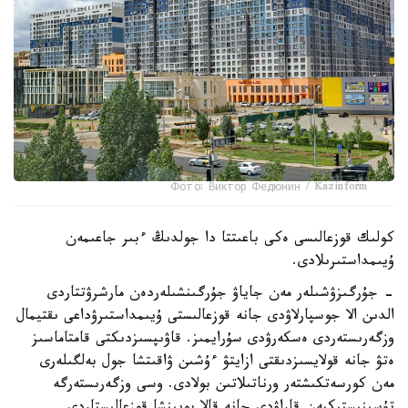
Фото: Виктор Федюнин / Kazinform
كولىك قوزعالىسى ەكى باعىتتا دا جولدىڭ ءبىر جاعىمەن
ۇيىمداستىرىلادى.
- جۇرگىزۋشىلەر مەن جاياۋ جۇرگىنشىلەردەن مارشرۋتتاردى
الدىن الا جوسپارلاۋدى جانە قوزعالىستى ۇيىمداستىرۋداعى ىقتيمال
وزگەرىستەردى ەسكەرۋدى سۇرايمىز. قاۋىپسىزدىكتى قامتاماسىز
ەتۋ جانە قولايسىزدىقتى ازايتۋ ءۇشىن ۋاقىتشا جول بەلگىلەرى
مەن كورسەتكىشتەر ورناتىلاتىن بولادى. وسى وزگەرىستەرگە