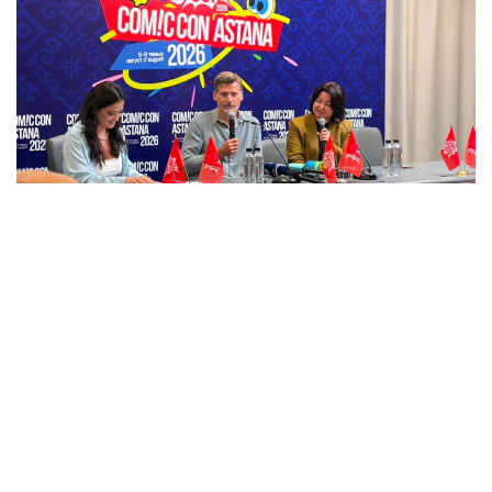
Фото: Kazinform
«تاقتار ويىنى» سەريالىنداعى دجەيمە لاننيستەر رولىمەن
تانىلعان اكتەر قازاقستاننىڭ كەڭدىگىنە، ۇلتتىق تاعامدارىنا جانە
ەلوردانىڭ كورىكتى ورىندارىنا ءتانتى بولعانىن ايتتى.
- قازاقستانعا العاش رەت كەلىپ وتىرمىن. مۇنداعىنىڭ ءبارى
قاتتى ۇنادى. ەلدەرىڭىز كەڭ-بايتاق ەكەن. اسىرەسە ۇلتتىق
تاعامدارىڭىز ۇنادى. سونىڭ ىشىندە ەتتىڭ ءدامى ەرەكشە ەكەن.
ءتىپتى وسى ءبىر كۇننىڭ وزىندە سوڭعى ءۇش جىلدا