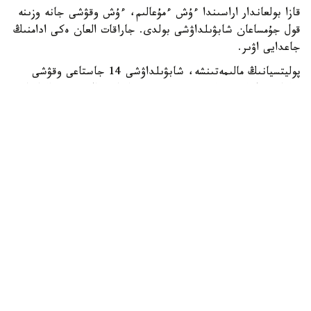
قازا بولعاندار اراسىندا ءۇش ءمۇعالىم، ءۇش وقۋشى جانە وزىنە
قول جۇمساعان شابۋىلداۋشى بولدى. جاراقات العان ەكى ادامنىڭ
جاعدايى اۋىر.
پوليتسيانىڭ مالىمەتىنشە، شابۋىلداۋشى 14 جاستاعى وقۋشى
بولعان. ول كەم دەگەندە 26 رەت وق اتقان، ال تۇتقىندالعاننان
كەيىن ودان تاعى 34 وق تابىلعان. الدىن الا مالىمەت بويىنشا،
تاپانشا ونىڭ اتاسىنا تيەسىلى بولعان.
پوليتسيا سونىمەن قاتار شابۋىلداۋشى مەكتەپ اۋماعىندا وق
اتپاس بۇرىن اتا-اجەسىن ۇيىندە اتىپ ولتىرگەن دەپ شامالاپ
وتىر.
Reuters مالىمەتىنشە، بۇل تايلاندتا 2022 -جىلدان بەرگى ەڭ
ءىرى جاپپاي قىرعىن.
سونداي-اق بۇل بيىل مەكتەپتە بولعان ەكىنشى اتىس: اقپان
ايىندا ەلدىڭ وڭتۇستىگىندە مۇعالىم قازا تاۋىپ، ءبىر وقۋشى
جاراقات الدى.
ماۋسىمدا فيليپپيننىڭ ورتالىق بولىگىندەگى مەكتەپتە بولعان