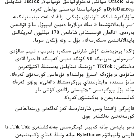
جانە Oracle سياقتى تەحنولوگيالىق كومپانيالار TikTok قىتايلىق
«ByteDance» كومپانياسىنا تيەسىلى بولعان كەزدە
جاۋاپكەرشىلىككە تارتىلۋى مۇمكىن. زاڭ ادىلەت مينيسترلىگىنە
ءبىر پايدالانۋشىعا 5 مىڭ دوللارعا دەيىن ايىپپۇل سالۋ قۇقىعىن
بەرەدى. اتالعان قوسىمشانى شامامەن 170 ميلليون امەريكالىق
پايدالاناتىنىن ەسكەرسەك، بۇل - وتە ۇلكەن سوما.
زاڭدا پرەزيدەنت ءۇش شارتتى ەسكەرە وتىرىپ، تىيىم سالۋدى
ءبىرجولعى مەرزىمگە 90 كۇنگە دەيىن كەيىنگە قالدىرا الادى
دەلىنگەن: TikTok ءوزىنىڭ قىتايلىق يەسىنىڭ اكتيۆتەرىن
ساتۋدى «جۇزەگە اسىرۋ جولىندا» تۇرعانىن كورسەتۋى كەرەك.
ساتۋ ىسىندە «ايتارلىقتاي پروگرەستىڭ دالەلى» بولۋى كەرەك
جانە بۇل پروگرەسس ء«تيىستى زاڭدى كۇشى بار
كەلىسىمدەرمەن» بەكىتىلۋى كەرەك.
قازىرگى ۋاقىتتا وسى شارتتاردىڭ كەز كەلگەنى ورىندالعانىن
كورسەتەتىن بەلگىلەر جوق.
دجو بايدەن جانە كەيبىر كونگرەسس جەتەكشىلەرى Tik Tok-قا
قارسى ۋلتيماتۋم ByteDance جانە ونىڭ قىتاي ۇكىمەتىمەن