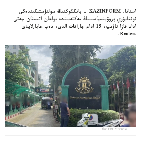
استانا. KAZINFORM - بانگكوكتىڭ سولتۇستىگىندەگى
نونتابۋري پروۆينسياسىنىڭ مەكتەبىندە بولعان اتىستان جەتى
ادام قازا تاۋىپ، 15 ادام جاراقات الدى، دەپ حابارلايدى
Reuters.
Фото: ข่าวสด