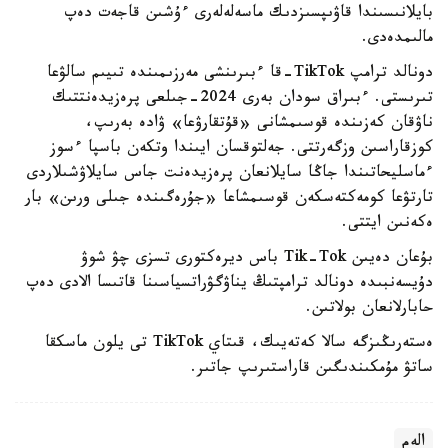
بايلانىسىندا قاۋىپسىزدىك ماسەلەلەرى ءۇشىن قاجەت دەپ
مالىمدەدى.
دونالد ترامپ TikTok-قا ءبىرىنشى مەرزىمىندە تىيىم سالۋعا
تىرىستى. ءبىراق سودان بەرى 2024-جىلعى پرەزيدەنتتىك
ناۋقان كەزىندە قوسىمشانى «قۇتقارۋعا» ۋادە بەرىپ،
كوزقاراسىن وزگەرتتى. جەلتوقسان ايىندا وتكەن باسپا ءسوز
ءماسليحاتىندا جاڭا سايلانعان پرەزيدەنت جاس سايلاۋشىلاردى
تارتۋعا كومەكتەسكەن قوسىمشاعا «جۇرەگىندە جىلى ورىن» بار
ەكەنىن ايتتى.
بۇعان دەيىن Tik-Tok باس ديرەكتورى تسزى چۋ شوۋ
دۇيسەنبىدە دونالد ترامپتىڭ يناۋگۋراتسياسىنا قاتىسا الادى دەپ
حابارلانعان بولاتىن.
ەستەرىڭىزگە سالا كەتەيىك، قىتاي TikTok تى يلون ماسكقا
ساتۋ مۇمكىندىگىن قاراستىرىپ جاتىر.
الەم