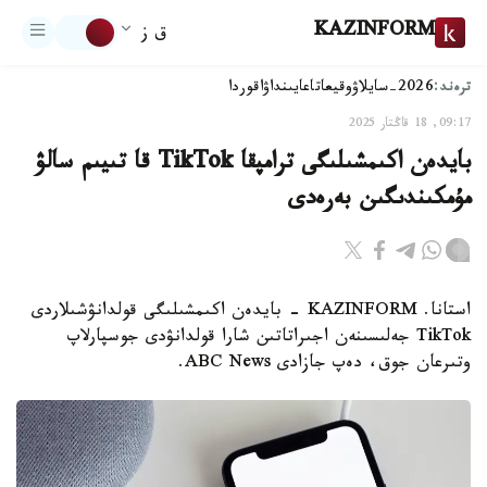
KAZINFORM
ق ز
ترەند:
2026-سايلاۋ
وقيعا
تاعايىنداۋ
اقوردا
09:17, 18 قاڭتار 2025
بايدەن اكىمشىلىگى ترامپقا TikTok قا تىيىم سالۋ
مۇمكىندىگىن بەرەدى
استانا. KAZINFORM - بايدەن اكىمشىلىگى قولدانۋشىلاردى
TikTok جەلىسىنەن اجىراتاتىن شارا قولدانۋدى جوسپارلاپ
وتىرعان جوق، دەپ جازادى ABC News.