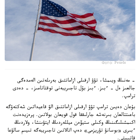
Фото: Pexels
- مەنىڭ ويىمشا، تۋۋ ارقىلى ازاماتتىق بەرىلەتىن الەمدەگى
جالعىز ەل - ءبىز. ءبىز بۇل تاجىريبەنى توقتاتامىز، - دەدى
ترامپ.
بۇعان دەيىن ترامپ تۋۋ ارقىلى ازاماتتىق الۋ قاعيداتىن شەكتەۋگە
باعىتتالعان بىرنەشە جارلىققا قول قويعان بولاتىن. پرەزيدەنت
اكىمشىلىگىنىڭ وكىلى ستيۆەن ميللەردىڭ ايتۋىنشا، ولاردىڭ
ءبىرى «بوسانۋ تۋريزمى» دەپ اتالاتىن تاجىريبەگە تىيىم سالۋعا
قاتىستى.