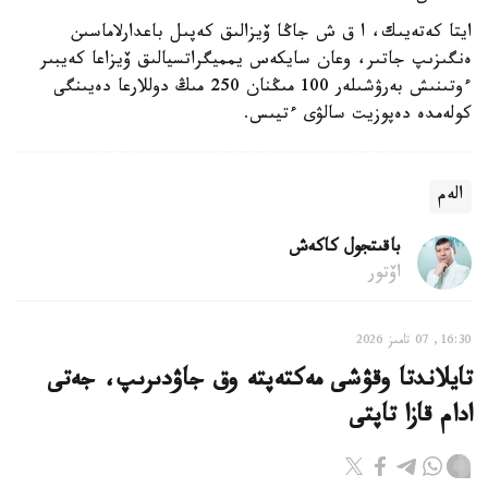
ايتا كەتەيىك، ا ق ش جاڭا ۆيزالىق كەپىل باعدارلاماسىن
ەنگىزىپ جاتىر، وعان سايكەس يمميگراتسيالىق ۆيزاعا كەيبىر
ءوتىنىش بەرۋشىلەر 100 مىڭنان 250 مىڭ دوللارعا دەيىنگى
كولەمدە دەپوزيت سالۋى ءتيىس.
الەم
باقىتجول كاكەش
اۆتور
16:30, 07 تامىز 2026
تايلاندتا وقۋشى مەكتەپتە وق جاۋدىرىپ، جەتى
ادام قازا تاپتى