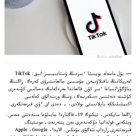
Фото: pixabay
— بۇل ماسەلە بويىنشا ءبىزدىڭ ۇستانىمىمىز انىق: TikTok
امەريكانىڭ باقىلاۋىمەن جۇمىسىن جالعاستىرۋى كەرەك. زاڭنىڭ
يناۋگۋراتسياعا ءبىر كۇن قالعاندا مەرەكەلىك دەمالىس كۇندەرى
كۇشىنە ەنەتىنىن ەسكەرسەك، ونىڭ ورىندالۋى كەلەسى
اكىمشىلىككە بايلانىستى بولادى، - دەدى اق ءۇي قىزمەتكەرى.
زاڭعا سايكەس، تيكتوك 19-قاڭتاردا جابىلۋعا مىندەتتى ەمەس.
ويتكەنى قولدانبا دۇكەندەرى مەن ينتەرنەت-حوستينگ
قىزمەتتەرى زارداپ شەگۋى مۇمكىن. الايدا، Apple ،Google