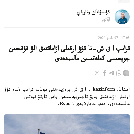
كۇنسۇلتان وتارباي
اۆتور
17:08, 07 تامىز 2026
ترامپ ا ق ش-تا تۋۋ ارقىلى ازاماتتىق الۋ قۇقىعىن
جويعىسى كەلەتىنىن مالىمدەدى
استانا. kazinform - ا ق ش پرەزيدەنتى دونالد ترامپ ەلدە تۋۋ
ارقىلى ازاماتتىق بەرۋ تاجىريبەسىنەن باس تارتۋ نيەتىن
مالىمدەدى، دەپ حابارلايدى Report.