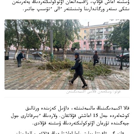
ۇستىنە اعاش قۇلاپ، زاقىمدانعان اۆتوكولىكتەردىڭ يەلەرىنەن
ىشكى ىستەر ورگاندارىنا وتىنىشتەر ءالى ءتۇسىپ جاتىر.
فوتو: وسكەمەن قالاسى اكىمدىگىنەن
قالا اكىمدىگىنىڭ مالىمەتىنشە، داۋىل كەزىندە ورتالىق
كوشەلەردە جەل 15 اعاشتى قۇلاتقان. ولاردىڭ ءبىرقاتارى جول
جيەگىندە تۇرعان اۆتوكولىكتەردىڭ ۇستىنە قۇلادى.