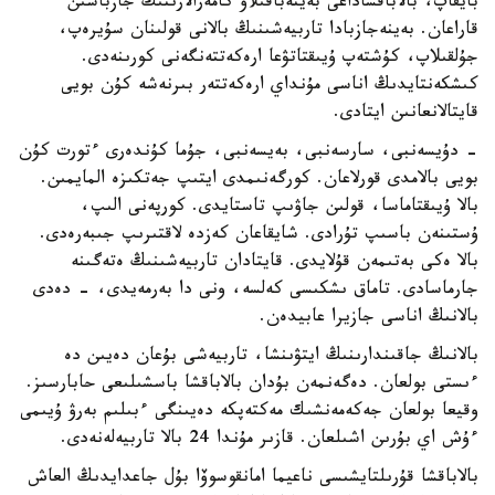
بايقاپ، بالاباقشاداعى بەينەباقىلاۋ كامەرالارىنىڭ جازباسىن
قاراعان. بەينەجازبادا تاربيەشىنىڭ بالانى قولىنان سۇيرەپ،
جۇلقىلاپ، كۇشتەپ ۇيىقتاتۋعا ارەكەتتەنگەنى كورىنەدى.
كىشكەنتايدىڭ اناسى مۇنداي ارەكەتتەر بىرنەشە كۇن بويى
قايتالانعانىن ايتادى.
- دۇيسەنبى، سارسەنبى، بەيسەنبى، جۇما كۇندەرى ءتورت كۇن
بويى بالامدى قورلاعان. كورگەنىمدى ايتىپ جەتكىزە المايمىن.
بالا ۇيىقتاماسا، قولىن جاۋىپ تاستايدى. كورپەنى الىپ،
ۇستىنەن باسىپ تۇرادى. شايقاعان كەزدە لاقتىرىپ جىبەرەدى.
بالا ەكى بەتىمەن قۇلايدى. قايتادان تاربيەشىنىڭ ەتەگىنە
جارماسادى. تاماق ىشكىسى كەلسە، ونى دا بەرمەيدى، - دەدى
بالانىڭ اناسى جازيرا عابيدەن.
بالانىڭ جاقىندارىنىڭ ايتۋىنشا، تاربيەشى بۇعان دەيىن دە
ءىستى بولعان. دەگەنمەن بۇدان بالاباقشا باسشىلىعى حابارسىز.
وقيعا بولعان جەكەمەنشىك مەكتەپكە دەيىنگى ءبىلىم بەرۋ ۇيىمى
ءۇش اي بۇرىن اشىلعان. قازىر مۇندا 24 بالا تاربيەلەنەدى.
بالاباقشا قۇرىلتايشىسى ناعيما امانقوسوۆا بۇل جاعدايدىڭ العاش