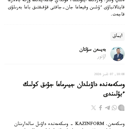
ەتىپ وتىر. ولاردىڭ ايتۋىنشا، مۇنداي جاعدايدىڭ وزگە بالالارعا
قايتالانباۋى ءۇشىن وقيعاعا جان-جاقتى قۇقىقتىق باعا بەرىلۋى
قاجەت.
ايماق
بەيسەن سۇلتان
اۆتور
10:08, 07 تامىز 2026
وسكەمەندە داۋىلدان جيىرماعا جۋىق كولىك
ءبۇلىندى
وسكەمەن. KAZINFORM - وسكەمەندە داۋىل سالدارىنان