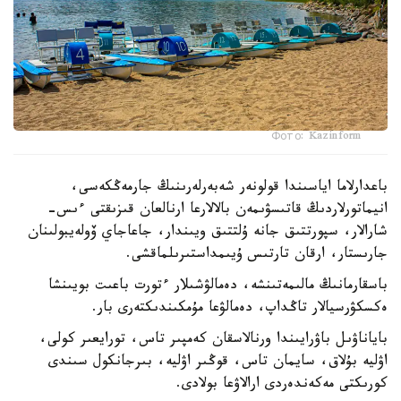
Фото: Kazinform
باعدارلاما اياسىندا قولونەر شەبەرلەرىنىڭ جارمەڭكەسى،
انيماتورلاردىڭ قاتىسۋىمەن بالالارعا ارنالعان قىزىقتى ءىس-
شارالار، سپورتتىق جانە ۇلتتىق ويىندار، جاعاجاي ۆولەيبولىنان
جارىستار، ارقان تارتىس ۇيىمداستىرىلماقشى.
باسقارمانىڭ مالىمەتىنشە، دەمالۋشىلار ءتورت باعىت بويىنشا
ەكسكۋرسيالار تاڭداپ، دەمالۋعا مۇمكىندىكتەرى بار.
باياناۋىل باۋرايىندا ورنالاسقان كەمپىر تاس، تورايعىر كولى،
اۋليە بۇلاق، سايمان تاس، قوڭىر اۋليە، بىرجانكول سىندى
كورىكتى مەكەندەردى ارالاۋعا بولادى.