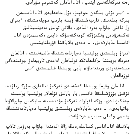
رەت تىركەلگەنىن ايتىپ، اتا-انادان كەشىرىم سۇرادى.
- ءبىز مۇنى بىلگەن جوقپىز. بۇل جاعدايدى اتا-اناسىمەن
بىرگە بىلدىك. تاربيەشىنىڭ ۇيىنە بارىپ سويلەستىك، ءبىراق
ول ناقتى جاۋاپ بەرە المادى. بالانى تولىق مەديتسينالىق
تەكسەرۋدەن وتكىزۋگە كومەكتەسۋگە دايىن ەكەنىمىزدى اتا-
اناسىنا حابارلادىق، - دەدى بالاباقشا قۇرىلتايشىسى.
اتىراۋ وبلىستىق پوليتسيا دەپارتامەنتىنىڭ مالىمەتىنشە، اتالعان
دەرەك بويىنشا «كامەلەتكە تولماعان ادامدى تاربيەلەۋ جونىندەگى
مىندەتتەردى ورىنداماۋ» بابى بويىنشا قىلمىستىق ءىس
قوزعالعان.
- اتالعان وقيعا بويىنشا كەشەندى تەرگەۋ امالدارى جۇرگىزىلۋدە.
قۇقىق بۇزۋشىلىققا قاتىسى بار بارلىق تۇلعالار پوليتسيا بولىمىنە
جەتكىزىلدى. وزگە اقپارات تەرگەۋ مۇددەسىنە سايكەس جاريالاۋعا
جاتپايدى، - دەپ حابارلادى وبلىستىق پوليتسيا دەپارتامەنتىنىڭ
رەسمي وكىلى مەيىرىم ەرداۋلەت.
بالانىڭ اتا-اناسى كىنالىلەردىڭ زاڭ الدىندا جاۋاپ بەرۋىن تالاپ