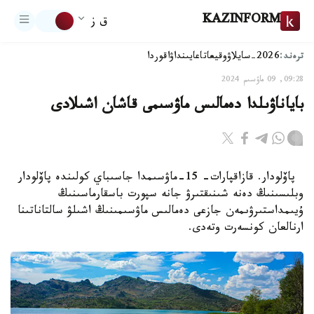
KAZINFORM
ق ز
ترەند:
2026-سايلاۋ
وقيعا
تاعايىنداۋ
اقوردا
09:28, 09 ماۋسىم 2024
باياناۋىلدا دەمالىس ماۋسىمى قاشان اشىلادى
پاۆلودار. قازاقپارات- 15-ماۋسىمدا جاسىباي كولىندە پاۆلودار
وبلىسىنىڭ دەنە شىنىقتىرۋ جانە سپورت باسقارماسىنىڭ
ۇيىمداستىرۋىمەن جازعى دەمالىس ماۋسىمىنىڭ اشىلۋ سالتاناتىنا
ارنالعان كونسەرت وتەدى.