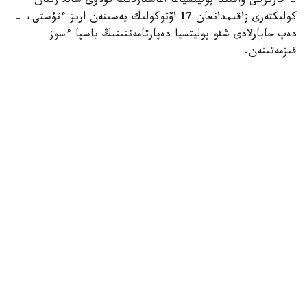
- قازىرگى ۋاقىتتا پوليتسياعا اعاشتاردىڭ قۇلاۋى سالدارىنان
كولىكتەرى زاقىمدانعان 17 اۆتوكولىك يەسىنەن ارىز ءتۇستى، -
دەپ حابارلادى شقو پوليتسيا دەپارتامەنتىنىڭ باسپا ءسوز
قىزمەتىنەن.
پوليتسياعا ءالى بارلىق زارداپ شەككەن كولىك يەلەرى جۇگىنىپ
ۇلگەرمەگەن بولۋى دا مۇمكىن.