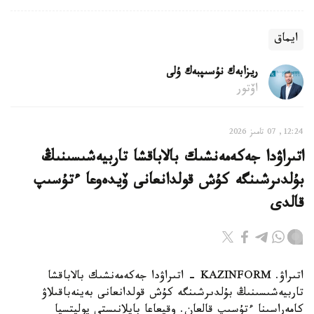
ايماق
ريزابەك نۇسىپبەك ۇلى
اۆتور
12:24, 07 تامىز 2026
اتىراۋدا جەكەمەنشىك بالاباقشا تاربيەشىسىنىڭ
بۇلدىرشىنگە كۇش قولدانعانى ۆيدەوعا ءتۇسىپ
قالدى
اتىراۋ. KAZINFORM - اتىراۋدا جەكەمەنشىك بالاباقشا
تاربيەشىسىنىڭ بۇلدىرشىنگە كۇش قولدانعانى بەينەباقىلاۋ
كامەراسىنا ءتۇسىپ قالعان. وقيعاعا بايلانىستى پوليتسيا