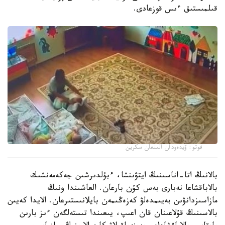
قىلمىستىق ءىس قوزعادى.
فوتو: ۆيدەودان الىنعان سكرين
بالانىڭ اتا-اناسىنىڭ ايتۋىنشا، ءبۇلدىرشىن جەكەمەنشىك
بالاباقشاعا نەبارى بەس كۇن بارعان. العاشىندا ونىڭ
مازاسىزدانۋىن بەيىمدەلۋ كەزەڭىمەن بايلانىستىرعان. الايدا كەيىن
بالاسىنىڭ قۇلاعىنان قان اعىپ، يىعىندا تىستەلگەن ءىز بارىن