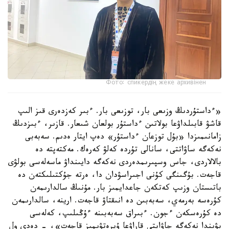
Фото: спикердің жеке архивінен
«ءداستۇردىڭ وزىعى بار، توزىعى بار. ءبىر كەزدەرى قىز الىپ
قاشۋ قابىلداۋعا بولاتىن ءداستۇر بولعان شىعار. قازىر، ءبىزدىڭ
زامانىمىزدا «بۇل توزعان ءداستۇر» دەپ ايتار ەدىم. سەبەبى
نەكەگە ساۋاتتى، سانالى تۇردە كەلۋ كەرەك. مەكتەپتە دە
بالالاردى، جاس وسپىرىمدەردى نەكەگە دايىنداۋ ماسەلەسى بولۋى
قاجەت. بۇگىنگى كۇنى اجىراسۋدان دا، ەرتە جۇكتىلىكتەن دە
باتىستان وزىپ كەتكەن جاعدايمىز بار. مۇنىڭ سالدارىمەن
كۇرەسە بەرمەي، سەبەبىن دە انىقتاۋ قاجەت. ارينە، سالدارىمەن
دە كۇرەسكەن ءجون. ءبىراق سەبەبىنە ءۇڭىلىپ، كەلەسى
بۋىندا نەكەگە جاۋاپتى قاراۋعا ۇيرەتۋىمىز قاجەت»، - دەدى ول