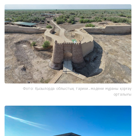
Фото: Қызылорда облыстық тарихи-мәдени мұраны қорғау
орталығы