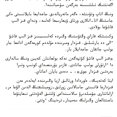
اگەنتتىك تىلشىسىنە بەرگەن سۇحباتىندا.
ونىڭ اتاپ وتۋىنشە، ەگەر ماتەريالدىق جاعدايعا بايلانىستى ەكى
جاستىڭ اتا-انالارى ورتاق ۇيعارىمعا كەلسە، ونداي قىز الىپ
قاشۋعا بولادى.
وكىنىشكە قاراي وڭتۇستىك وڭىردە كەلىسىمسىز قىز الىپ قاشۋ
ءالى دە بارشىلىق. قىزدار ومىرىندە مۇلدەم كورمەگەن ادامعا جار
بولىپ جاتقان جاعدايلار بار.
«قىز الىپ قاشۋ كۇتپەگەن نەكە بولعاننان كەيىن ونىڭ سالدارى
دا ءارتۇرلى بولىپ جاتادى. قازىر بۇرىنعىداي كونىپ وتىرا
بەرەتىن قىزدار جوق»، - دەدى بايان احاتاي.
ايتا كەتەيىك، ەلوردادا ورتالىق ازيا وڭىرىندە ايەلدەر مەن
قىزدارعا قاتىستى جاسالاتىن زورلىق-زومبىلىقتىڭ الدىن الۋعا ەر-
ازاماتتارى جۇمىلدىرۋ سالاسىنداعى ۇلتتىق الەۋەتتى نىعايتۋعا
باعىتتالعان وڭىرلىك سەمينار-ترەنينگ ءوتتى.