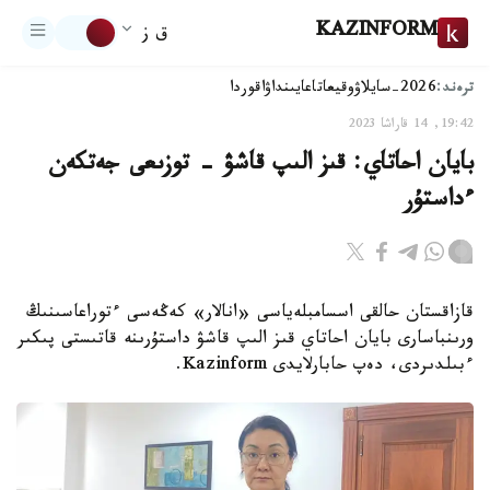
KAZINFORM
ق ز
ترەند:
2026-سايلاۋ
وقيعا
تاعايىنداۋ
اقوردا
19:42, 14 قاراشا 2023
بايان احاتاي: قىز الىپ قاشۋ - توزىعى جەتكەن
ءداستۇر
قازاقستان حالقى اسسامبلەياسى «انالار» كەڭەسى ءتوراعاسىنىڭ
ورىنباسارى بايان احاتاي قىز الىپ قاشۋ داستۇرىنە قاتىستى پىكىر
ءبىلدىردى، دەپ حابارلايدى Kazinform.