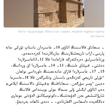
Фото: Қызылорда облыстық тарихи-мәдени мұраны қорғау
орталығы
- سىعاناق قالاسىنىڭ اتاۋى 10- عاسىردان باستاپ تۇركى جانە
پارسى-اراب تاريحشىلارىنىڭ جازبالارىندا كەزدەسەدى.
ورتاعاسىرلىق دەرەكتەرگە قاراعاندا قالا 11-13عاسىرلاردا
دەشتى- قىپشاق ەلىنىڭ، 13- 14- عاسىرلاردا اق وردانىڭ،
15- 17- عاسىرلاردا قازاق حاندىعىنىڭ ەلورداسى بولعان.
ءتۇرلى تاريحي كەزەڭدى باسىنان وتكىزگەن قالا 18-عاسىرعا
دەيىن ءومىر سۇرگەن. سىعاناقتىڭ «قىپشاق دالاسىنىڭ ايلاعى»
دەپ اتالۋى ايگىلى ۇلى جىبەك جولى بويىنداعى قالانىڭ
شارۋاشىلىعى مەن الەۋمەتتىك-ەكونوميكالىق الەۋەتى جوعارى
دەڭگەيدە دامىعانىن اڭعارتادى، - دەدى تالعات بەرديەۆ.