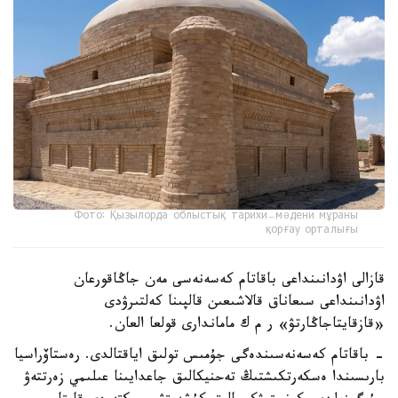
Фото: Қызылорда облыстық тарихи-мәдени мұраны
қорғау орталығы
قازالى اۋدانىنداعى باقاتام كەسەنەسى مەن جاڭاقورعان
اۋدانىنداعى سىعاناق قالاشىعىن قالپىنا كەلتىرۋدى
«قازقايتاجاڭارتۋ» ر م ك ماماندارى قولعا العان.
- باقاتام كەسەنەسىندەگى جۇمىس تولىق اياقتالدى. رەستاۆراسيا
بارىسىندا ەسكەرتكىشتىڭ تەحنيكالىق جاعدايىنا عىلىمي زەرتتەۋ