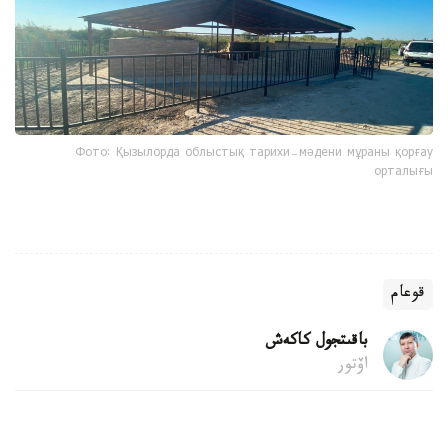
Фото: Қызылорда облыстық тарихи-мәдени мұраны қорғау
орталығы
قوعام
باقىتجول كاكەش
اۆتور
22:04, 06 تامىز 2026