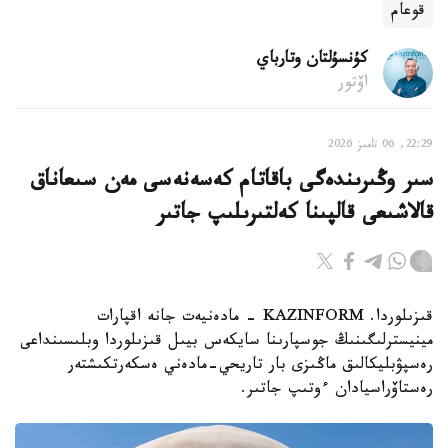
قوعام
كۇنسۇلتان وتارباي
اۆتور
22:29, 06 تامىز 2026
سىر وڭىرىندەگى باقاتام كەسەنەسى مەن سىعاناق
قالاشىعى قالپىنا كەلتىرىلىپ جاتىر
قىزىلوردا. KAZINFORM - مادەنيەت جانە اقپارات
مينيسترلىگىنىڭ جوسپارىنا سايكەس بيىل قىزىلوردا وبلىسىنداعى
رەسپۋبليكالىق ماڭىزى بار تاريحي-مادەني ەسكەرتكىشتەر
رەستاۆراسيادان ءوتىپ جاتىر.