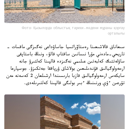
Фото: Қызылорда облыстық тарихи-мәдени мұраны қорғау
орталығы
سىعاناق قالاشىعىنا رەستاۆراتسيا جاساۋداعى نەگىزگى ماقسات -
تاريحي-مادەني مۇرا نىسانىن ساقتاپ قالۋ، ونىڭ باستاپقى
ساۋلەتتىك كەلبەتىن عىلىمي نەگىزدە قالپىنا كەلتىرۋ جانە
ارحەولوگيالىق قۇندىلىعىن بولاشاق ۇرپاققا جەتكىزۋ. جوسپارعا
سايكەس ارحەولوگيالىق قازبا بارىسىندا ارشىلعان 2 كەسەنە مەن
تۇرعىن ءۇي ورنىنىڭ ءبىر بولىگى قالپىنا كەلتىرىلەدى.