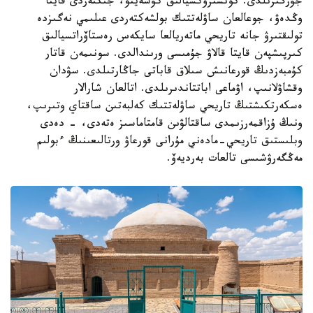
جۇرگىزىلدى. كونسترۋكسيالىق كۇشەيتۋ، جىكتەردى قايتا
وڭدەۋ، جوعالعان ساۋلەتتىك بولشەكتەردى عىلىمي نەگىزدە
تولىقتىرۋ جانە تاريحي ماتەريالعا سايكەس رەستاۆراتسيالىق
كىرپىشپەن قايتا قالاۋ جۇمىسى ورىندالدى. سونىمەن قاتار
كۇمبەزدىڭ قورعانىش سىلاق قاباتى جاڭارتىلدى. سۋدان
وقشاۋلانىپ، اۋماعى اباتتاندىرىلدى. اتالعان شارالار
ەسكەرتكىشتىڭ تاريحي ساۋلەتتىك كەلبەتىن ساقتاي وتىرىپ،
ونىڭ ۇزاقمەرزىمدى ساقتالۋىن قامتاماسىز ەتەدى، - دەدى
وبلىستىق تاريحي-مادەني مۇرانى قورعاۋ ورتالىعىنىڭ ءبولىم
مەڭگەرۋشىسى تالعات بەرديەۆ.