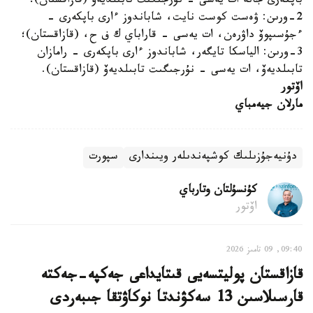
باپكەرى جانە ات يەسى - نۇرجىگىت تابىلديەۆ (قازاقستان)؛
2-ورىن: ۋەست كوست نايت، شاباندوز ءارى باپكەرى -
ءجۇسىپوۆ داۋرەن، ات يەسى - قاراباي ك ف ح، (قازاقستان)؛
3-ورىن: الياسكا تايگەر، شاباندوز ءارى باپكەرى - رامازان
تابىلديەۆ، ات يەسى - نۇرجىگىت تابىلديەۆ (قازاقستان).
اۆتور
مارلان جيەمباي
دۇنيەجۇزىلىك كوشپەندىلەر ويىندارى
سپورت
كۇنسۇلتان وتارباي
اۆتور
09:40, 09 تامىز 2026
قازاقستان پوليتسەيى قىتايداعى جەكپە-جەكتە
قارسىلاسىن 13 سەكۋندتا نوكاۋتقا جىبەردى