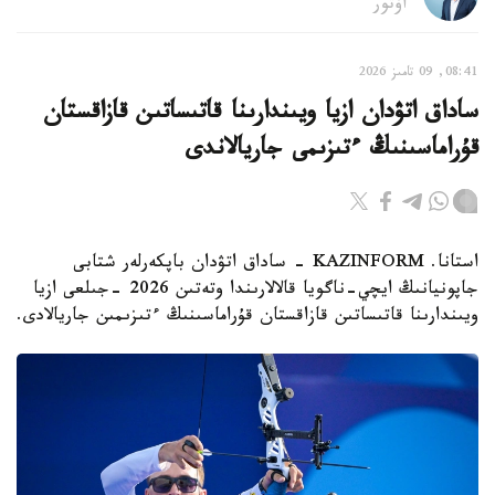
اۆتور
08:41, 09 تامىز 2026
ساداق اتۋدان ازيا ويىندارىنا قاتىساتىن قازاقستان
قۇراماسىنىڭ ءتىزىمى جاريالاندى
استانا. KAZINFORM - ساداق اتۋدان باپكەرلەر شتابى
جاپونيانىڭ ايچي-ناگويا قالالارىندا وتەتىن 2026 -جىلعى ازيا
ويىندارىنا قاتىساتىن قازاقستان قۇراماسىنىڭ ءتىزىمىن جاريالادى.