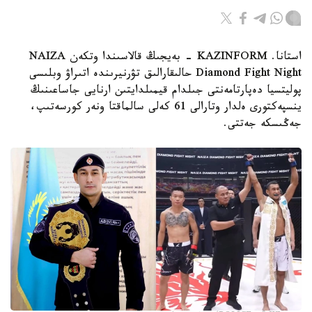
استانا. KAZINFORM - بەيجىڭ قالاسىندا وتكەن NAIZA
Diamond Fight Night حالىقارالىق تۋرنيرىندە اتىراۋ وبلىسى
پوليتسيا دەپارتامەنتى جىلدام قيمىلدايتىن ارنايى جاساعىنىڭ
ينسپەكتورى ەلدار وتارالى 61 كەلى سالماقتا ونەر كورسەتىپ،
جەڭىسكە جەتتى.