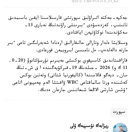
Фото: t.me/POLICE_of_KZ
جەكپە-جەكتە اتىراۋلىق سپورتشى قارسىلاسىنا ايقىن باسىمدىق
تانىتىپ، كەزدەسۋدى ءبىرىنشى راۋندتىڭ نەبارى 13-
سەكۋندىندا نوكاۋتپەن اياقتادى.
وسىلايشا ەلدار وتارالى حالىقارالىق ارەنادا شەبەرلىگىن تاعى ءبىر
مارتە دالەلدەپ، ەل نامىسىن ابىرويمەن قورعادى.
قازاقستاندىق كاسىپقوي بوكسشى مەيىرىم نۇرسۇلتانوۆ (20-0,
11 ك و) 2026 -جىلدىڭ 19-قىركۇيەگىندە ا ق ش-تىڭ
سان- ديەگو قالاسىندا (كاليفورنيا شتاتى) وتەتىن بوكس
كەشىندە ورتا سالماقتاعى WBC ۋاقىتشا الەم چەمپيونى اتاعى
ءۇشىن شارشى الاڭعا شىعاتىنىن جازعان ەدىك.
سپورت
ريزابەك نۇسىپبەك ۇلى