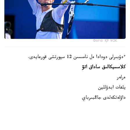
Фото: ҚР ҰОК
ءدۇبىرلى دودادا ەل نامىسىن 12 سپورتشى قورعايدى.
كلاسسيكالىق ساداق اتۋ
ەرلەر
يلفات ابدۋللين
داۋلەتكەلدى جاڭبىرباي
داستان كارىموۆ
ايەلدەر
الەكساندرا زەمليانوۆا