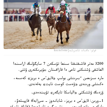
فوتو: ماقسات شاعىربايەۆ/kazinform
3200 مەتر قاشىقتىقتا سىنعا تۇسكەن 7 سايگۇلىك اراسىندا
العاشقى ۇشتىكتى تاعى دا قازاقستان جۇيرىكتەرى ۇتتى.
مارە سىزىعىن ءبىرىنشى بولىپ «لايف’س ە بريز» كەسسە،
ەكىنشى ورىندى «ۋەست كوست نايت» يەلەندى.
ۇزدىك ۇشتىكتى «الياسكا تايگەر» تۇيىندەدى.
1-ورىن: لايف’س ە بريز، شاباندوز - مىرزابەك قاپپىشەۆ،