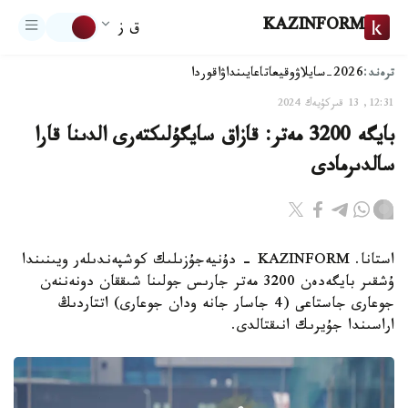
KAZINFORM
ق ز
ترەند:
2026-سايلاۋ
وقيعا
تاعايىنداۋ
اقوردا
12:31, 13 قىركۇيەك 2024
بايگە 3200 مەتر: قازاق سايگۇلىكتەرى الدىنا قارا
سالدىرمادى
استانا. KAZINFORM - دۇنيەجۇزىلىك كوشپەندىلەر ويىنىندا
ۇشقىر بايگەدەن 3200 مەتر جارىس جولىنا شىققان دونەننەن
جوعارى جاستاعى (4 جاسار جانە ودان جوعارى) اتتاردىڭ
اراسىندا جۇيرىك انىقتالدى.