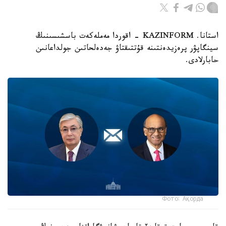
استانا. KAZINFORM - اقوردا مەملەكەت باسشىسىنىڭ
سينگاپۋر پرەزيدەنتىنە قۇتتىقتاۋ جەدەلحاتىن جولداعانىن
حابارلادى.
Фото: Ақорда