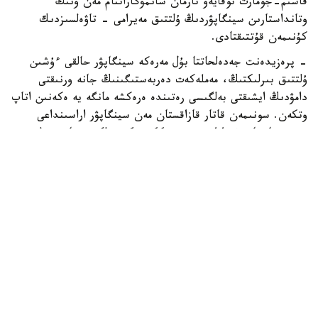
قاسىم-جومارت توقايەۆ تارمان شانمۋگاراتنام مەن ونىڭ
وتانداستارىن سينگاپۋردىڭ ۇلتتىق مەيرامى - تاۋەلسىزدىك
كۇنىمەن قۇتتىقتادى.
- پرەزيدەنت جەدەلحاتتا بۇل مەرەكە سينگاپۋر حالقى ءۇشىن
ۇلتتىق بىرلىكتىڭ، مەملەكەت دەربەستىگىنىڭ جانە ورنىقتى
دامۋدىڭ ايشىقتى بەلگىسى رەتىندە ەرەكشە مانگە يە ەكەنىن اتاپ
وتكەن. سونىمەن قاتار قازاقستان مەن سينگاپۋر اراسىنداعى
دوستىققا جانە ءوزارا تۇسىنىستىككە نەگىزدەلگەن سان قىرلى
ىنتىماقتاستىق قوس حالىقتىڭ يگىلىگى جولىندا ۇدايى دامي
بەرەتىنىنە سەنىم ءبىلدىردى،-دەلىنگەن اقپاراتتا.
قاسىم-جومارت توقايەۆ تارمان شانمۋگاراتنامنىڭ جاۋاپتى
قىزمەتىنە تولايىم تابىس، ال دوستاس سينگاپۋر حالقىنا قۇت-
بەرەكە تىلەدى.
بيلىك جانە ساياسات
سىرتقى ساياسات
ريزابەك نۇسىپبەك ۇلى