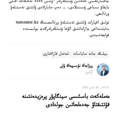
جاقسارتقىسى كەلەتىن ۇمىتكەرلەر ءۇشىن 3355 تەڭگەگە اقىلى
بايقاۋ سىناعى ۇسىنىلادى، - دەپ حابارلادى ۇلتتىق تەستىلەۋ
ورتالىعى.
تولىق اقپارات ۇلتتىق تەستىلەۋ ورتالىعىنىڭ testcenter.kz
سايتىنداعى «ازاماتتىق الۋعا ۇمىتكەرلەرگە» بولىمىندە
قولجەتىمدى.
بيلىك جانە ساياسات
شەتەل قازاقتارى
ريزابەك نۇسىپبەك ۇلى
اۆتور
10:11, 09 تامىز 2026
مەملەكەت باسشىسى سينگاپۋر پرەزيدەنتىنە
قۇتتىقتاۋ جەدەلحاتىن جولدادى