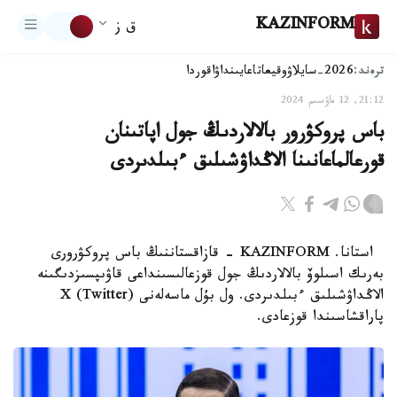
KAZINFORM
ق ز
ترەند:
2026-سايلاۋ
وقيعا
تاعايىنداۋ
اقوردا
21:12, 12 ماۋسىم 2024
باس پروكۋرور بالالاردىڭ جول اپاتىنان
قورعالماعانىنا الاڭداۋشىلىق ءبىلدىردى
استانا. KAZINFORM - قازاقستاننىڭ باس پروكۋرورى
بەرىك اسىلوۆ بالالاردىڭ جول قوزعالىسىنداعى قاۋىپسىزدىگىنە
الاڭداۋشىلىق ءبىلدىردى. ول بۇل ماسەلەنى X (Twitter)
پاراقشاسىندا قوزعادى.