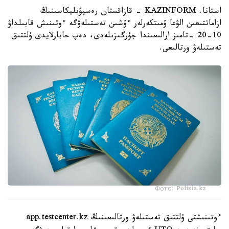
استانا. KAZINFORM - قازاقستان رەسپۋبليكاسىنىڭ
ازاماتتىعىن الۋعا ۇمىتكەرلەر ءۇشىن تەستىلەۋگە ءوتىنىش قابىلداۋ
10-20 -تامىز ارالىعىندا جۇرگىزىلەدى، دەپ حابارلايدى ۇلتتىق
تەستىلەۋ ورتالىعى.
Фото: Polisia.kz
ءوتىنىشتى ۇلتتىق تەستىلەۋ ورتالىعىنىڭ app.testcenter.kz