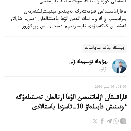
قاجەتتى كوزقاراسىنىڭ جوقتىعىنىڭ ناتيجەسى.
«قاراماعىمداعى قىزمەتتەرگە بەيىندى مينيسترلىكتەرمەن
بىرلەسىپ ج ك و- نىڭ الدىن الۋعا باعىتتالعان ءىس- شارالار
كەشەنىن كەڭەيتۋدى تاپسىردىم» دەيدى باس پروكۋرور.
بيلىك جانە ساياسات
ريزابەك نۇسىپبەك ۇلى
اۆتور
11:09, 09 تامىز 2026
قازاقستان ازاماتتىعىن الۋعا ارنالعان تەستىلەۋگە
ءوتىنىش قابىلداۋ 10-تامىزدا باستالادى