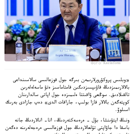
Фото: Kazinform
«وبلىس پروكۋرورلارىمەن بىرگە جول قوزعالىسى سالاسىنداعى
بالالارىمىزدىڭ قاۋىپسىزدىگىن قامتاماسىز ەتۋ ماسەلەلەرىن
تالقىلادىق. سوڭعى ۋاقىتتا ەلىمىزدە جول اپاتى سالدارىنان
كوپتەگەن بالالار قازا بولىپ، جاراقات الدى» دەپ جازادى بەرىك
اسىلوۆ.
ونىڭ ايتۋىنشا، بۇل - ەرەسەكتەردىڭ، اتا- انالاردىڭ جانە
باسقا دا جاۋاپتى تۇلعالاردىڭ جول قوزعالىسى ەرەجەلەرىنە دەگەن