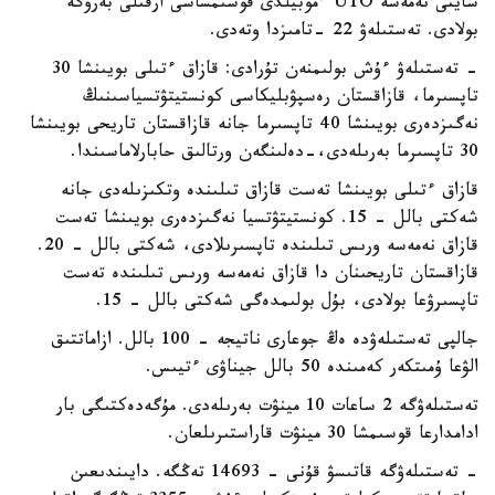
سايتى نەمەسە UTO ءموبيلدى قوسىمشاسى ارقىلى بەرۋگە
بولادى. تەستىلەۋ 22 -تامىزدا وتەدى.
- تەستىلەۋ ءۇش بولىمنەن تۇرادى: قازاق ءتىلى بويىنشا 30
تاپسىرما، قازاقستان رەسپۋبليكاسى كونستيتۋتسياسىنىڭ
نەگىزدەرى بويىنشا 40 تاپسىرما جانە قازاقستان تاريحى بويىنشا
30 تاپسىرما بەرىلەدى،-دەلىنگەن ورتالىق حابارلاماسىندا.
قازاق ءتىلى بويىنشا تەست قازاق تىلىندە وتكىزىلەدى جانە
شەكتى بالل - 15. كونستيتۋتسيا نەگىزدەرى بويىنشا تەست
قازاق نەمەسە ورىس تىلىندە تاپسىرىلادى، شەكتى بالل - 20.
قازاقستان تاريحىنان دا قازاق نەمەسە ورىس تىلىندە تەست
تاپسىرۋعا بولادى، بۇل بولىمدەگى شەكتى بالل - 15.
جالپى تەستىلەۋدە ەڭ جوعارى ناتيجە - 100 بالل. ازاماتتىق
الۋعا ۇمىتكەر كەمىندە 50 بالل جيناۋى ءتيىس.
تەستىلەۋگە 2 ساعات 10 مينۋت بەرىلەدى. مۇگەدەكتىگى بار
ادامدارعا قوسىمشا 30 مينۋت قاراستىرىلعان.
- تەستىلەۋگە قاتىسۋ قۇنى - 14693 تەڭگە. دايىندىعىن