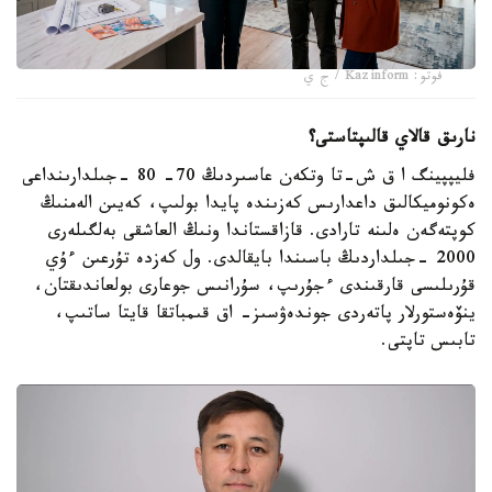
فوتو: Kazinform / ج ي
نارىق قالاي قالىپتاستى؟
فليپپينگ ا ق ش-تا وتكەن عاسىردىڭ 70- 80 -جىلدارىنداعى
ەكونوميكالىق داعدارىس كەزىندە پايدا بولىپ، كەيىن الەمنىڭ
كوپتەگەن ەلىنە تارادى. قازاقستاندا ونىڭ العاشقى بەلگىلەرى
2000 -جىلداردىڭ باسىندا بايقالدى. ول كەزدە تۇرعىن ءۇي
قۇرىلىسى قارقىندى ءجۇرىپ، سۇرانىس جوعارى بولعاندىقتان،
ينۆەستورلار پاتەردى جوندەۋسىز- اق قىمباتقا قايتا ساتىپ،
تابىس تاپتى.