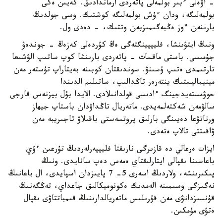
- اۋەلى ءبىر بولمەلى پاتەردى ارماندادىق. كەيىن ەكى
بولمەلىگە، ودان ءۇش بولمەلىگە كوشتىك. وسى جولدىڭ
بارىنەن ءوز ەڭبەگىمىزبەن وتتىك، - دەدى ول.
ونىڭ ايتۋىنشا، فليپپينگتەگى ەڭ كۇردەلى كەزەڭ - جوندەۋ
جۇمىسى. باستى ماقسات - پاتەردى بارىنشا كوپ ساتىپ الۋشىعا
تارتىمدى ەتىپ ۇسىنۋ. سوندىقتان كوبىنە بەيتاراپ تۇستەر مەن
مينيماليستىك ينتەرەر تاڭدالىپ، ساتىلىم الدىندا
حوۋمستەيدجينگ ءادىسى قولدانىلادى. الايدا بۇل بيزنەس قارجى
سالۋمەن شەكتەلمەيدى. ماتەريال تاڭداۋدان باستاپ جيھاز
ورناتۋعا دەيىنگى بارلىق پروتسەستى باقىلاۋ تاجىريبە مەن
ۋاقىتتى تالاپ ەتەدى.
ايزات ەرعالي دە قازىرگى نارىقتا فليپپەرلەردىڭ تۇرعىن ءۇي
باعاسىنا ىقپالى ايتارلىقتاي ەمەس دەپ سانايدى. ونىڭ
پىكىرىنشە، ولاردىڭ اسەرى 5- 7 پايىزدان اسپايدى، ال باعانىڭ
نەگىزگى وسىمىنە الەمدىك ەكونوميكالىق جاعداي، تەڭگەنىڭ
قۇنسىزدانۋى مەن قۇرىلىس ماتەريالدارىنىڭ قىمباتتاۋى ىقپال
ەتۋى مۇمكىن.