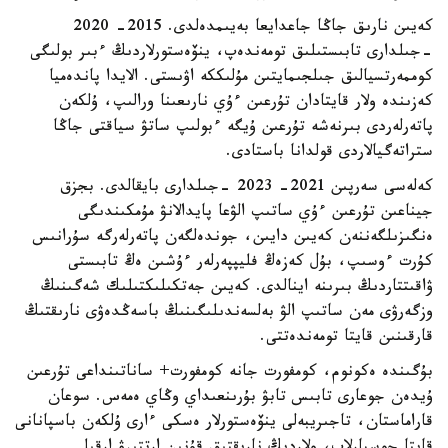
كەيىن نارىق جاڭا جاعدايعا بەيىمدەلدى. 2015- 2020
-جىلدارى تابىستىلىق تومەندەپ، ينۆەستورلاردىڭ ءبىر بولىگى
كوممەرتسيالىق جىلجىمايتىن مۇلىككە اۋىستى. الايدا پاندەميا
كەزىندە ولار قايتادان تۇرعىن ءۇي نارىعىنا ورالىپ، ۇلكەن
پاتەرلەردى بىرنەشە تۇرعىن ۇيگە ءبولىپ ساتۋ سياقتى جاڭا
ستراتەگيالاردى قولدانا باستادى.
كەلەسى سەرپىن 2021- 2023 -جىلدارى بايقالدى. بجزق
جيناعىن تۇرعىن ءۇي ساتىپ الۋعا پايدالانۋ مۇمكىندىگى
ەنگىزىلگەننەن كەيىن دايىن، جوندەلگەن پاتەرلەرگە سۇرانىس
كۇرت ءوسىپ، بۇل كەزەڭ فليپپەرلەر ءۇشىن ەڭ تابىستى
ۋاقىتتاردىڭ بىرىنە اينالدى. كەيىن جەتكىلىكتىلىك شەگىنىڭ
وزگەرۋى مەن ساتىپ الۋ بەلسەندىلىگىنىڭ باسەڭدەۋى نارىقتىڭ
قارقىنىن قايتا تومەندەتتى.
بۇگىندە ەكونوم، كومفورت جانە كومفورت+ ساناتىنداعى تۇرعىن
ۇيدەن جوعارى تابىس تابۋ بۇرىنعىداي وڭاي ەمەس. سوعان
قاراماستان، تاجىريبەلى ينۆەستورلار ەسكى ءارى ۇلكەن باسپانانى