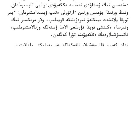
دەنەسىن تىك ۇستاۋدى نەمەسە ەڭكەيۋدى ارنايى تاپسىرماعان.
ونىڭ ورنىنا جۇمىس ورنىن ءارتۇرلى ەتىپ ۇيىمداستىرعان: ءبىر
توپقا پلانشەت بيىكتەۋ تىرەۋىشكە قويىلىپ، ولار ەرىكسىز تىك
وتىرسا، ەكىنشى توپقا قۇرىلعى الاسا ۇستەلگە ورنالاستىرىلىپ،
قاتىسۋشىلاردىڭ ەڭكەيۋىنە تۋرا كەلگەن.
ودان كەيىن قاتىسۋشىلار تاۋەكەلگە بەيىمدىلىكتى باعالايتىن
تاپسىرما ورىندادى. ولار ۆيرتۋالدى شاردى ۇرلەۋى كەرەك بولدى:
شار ۇلكەيگەن سايىن سىياقى كولەمى ارتقانىمەن، جارىلىپ
كەتسە، جينالعان ۇپاي تۇگەل جويىلاتىن.
ناتيجەسىندە تىك وتىرعان ادامدار تاۋەكەلدى سانالى تۇردە
كوبىرەك قابىلداپ، جوعارى ناتيجە كورسەتكەن. سونىمەن قاتار
ساۋالناما بارىسىندا ولار وزدەرىن سەنىمدىرەك سەزىنەتىنىن،
ماقتانىش سەزىمى مەن جاعىمدى ەموتسيالارىنىڭ جوعارى ەكەنىن
ايتقان.
زەرتتەۋشىلەر دەنە قالپىن ءدال باعالاۋ ءۇشىن مويىننىڭ ەڭكەيۋ
بۇرىشىن ولشەيتىن ارنايى كومپيۋتەرلىك باعدارلامانى پايدالانعان.