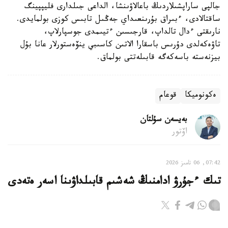
جالپى ساراپشىلاردىڭ باعالاۋىنشا، الداعى جىلدارى فليپپينگ
ساقتالادى، ءبىراق بۇرىنعىداي جەڭىل تابىس كوزى بولمايدى.
نارىقتى ءدال تالداپ، قارجىسىن ءتيىمدى جوسپارلاپ،
تاۋەكەلدى دۇرىس باسقارا الاتىن كاسىبي ينۆەستورلار عانا بۇل
بيزنەستە باسەكەگە قابىلەتتى بولماق.
ەكونوميكا
قوعام
بەيسەن سۇلتان
اۆتور
07:42, 06 تامىز 2026
تىك ءجۇرۋ ادامنىڭ شەشىم قابىلداۋىنا اسەر ەتەدى