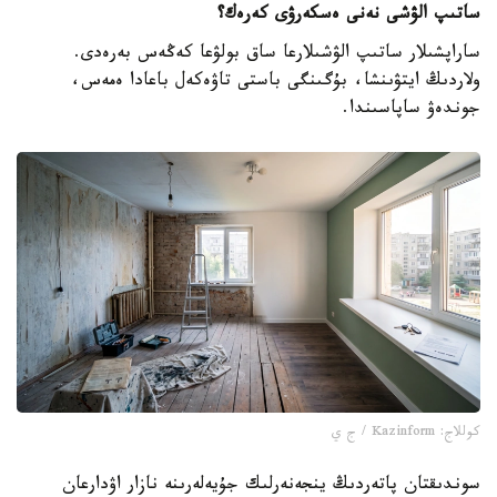
ساتىپ الۋشى نەنى ەسكەرۋى كەرەك؟
ساراپشىلار ساتىپ الۋشىلارعا ساق بولۋعا كەڭەس بەرەدى.
ولاردىڭ ايتۋىنشا، بۇگىنگى باستى تاۋەكەل باعادا ەمەس،
جوندەۋ ساپاسىندا.
كوللاج: Kazinform / ج ي
سوندىقتان پاتەردىڭ ينجەنەرلىك جۇيەلەرىنە نازار اۋدارعان