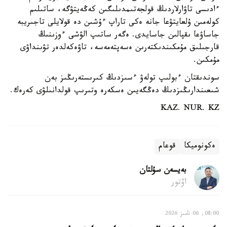
ءادىسى تاۋارلاردىڭ قولجەتىمدىلىگىن كەڭەيتۋگە، ساتىلىم
كولەمىن ۇلعايتۋعا جانە ەكى تاراپ ءۇشىن دە قولايلى تاجىريبە
جاساۋعا ىقپالىن جاسايدى. ەگەر ساتىپ الۋشى ءوزىنىڭ
قارجىلىق مۇمكىندىكتەرىن ەسەپتەمەسە، تاۋەكەلدەر تۋىنداۋى
مۇمكىن.
سوندىقتان ءبولىپ تولەۋ ءسىزدىڭ كىرىستەرىڭىز بەن
شىعىندارىڭىزدىڭ دەڭگەيىن ەسكەرە وتىرىپ قولدانىلۋى كەرەك.
KAZ. NUR. KZ
ەكونوميكا
قوعام
بەيسەن سۇلتان
اۆتور
08:00, 06 تامىز 2026