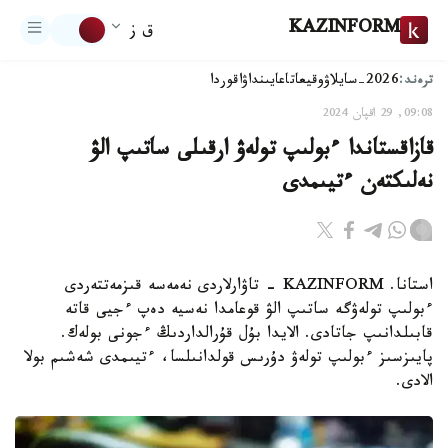
KAZINFORM
ق ز
ترەند:
2026-سايلاۋ
وقيعا
تاعايىنداۋ
اقوردا
09:08, 29 اقپان 2024
قازاقستاندا ءبولىپ تولەۋ ارقىلى ساتىپ الۋ
نەلىكتەن ءتيىمدى
استانا. KAZINFORM - تاۋارلاردى نەمەسە قىزمەتتەردى
ءبولىپ تولەۋگە ساتىپ الۋ قوعامدا نەسيە دەپ ءجيى قاتە
قابىلدانىپ جاتادى. الايدا بۇل قۇرالداردىڭ ءجونى بولەك.
پايىزسىز ءبولىپ تولەۋ دۇرىس قولدانىلسا، ءتيىمدى شەشىم بولا
الادى.