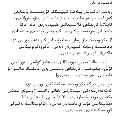
تاسىلدەر بار.
ريەلتور الەكساندر بيكەتوۆ فليپپينگكە قۇرىلىستىڭ باستاپقى
كەزەڭىندە پاتەر ساتىپ الىپ قايتا ساتاتىن ينۆەستورلاردى،
قايتالاما نارىقتاعى كلاسسيكالىق فليپپەرلەردى جانە جاڭا
باسپانانى جوندەپ وتكىزەتىن گيبريدتى مودەلدى جاتقىزادى.
ال ەكونوميست باۋىرجان ىسقاقوۆتىڭ پىكىرىنشە، تۇرعىن ءۇي
باعاسىنىڭ وسۋىنە فليپپەرلەر ەمەس، ماكروەكونوميكالىق
فاكتورلار كوبىرەك ىقپال ەتەدى.
- باعاعا ەڭ الدىمەن يپوتەكالىق نەسيەلەۋ كولەمى، قۇرىلىس
قۇنى، ينفلياتسيا، نارىقتاعى ۇسىنىس پەن حالىقتىڭ ساتىپ الۋ
قابىلەتى اسەر ەتەدى، - دەدى ول.
سونىمەن بىرگە ەكونوميست جەكەلەگەن تۇرعىن ءۇي
كەشەندەرىندەگى الىپساتارلىق باعانى ۋاقىتشا ءوسىرۋى مۇمكىن
ەكەنىن جوققا شىعارمايدى. الايدا جالپى نارىقتاعى باعا
ديناميكاسىن مۇنداي مامىلەلەر ەمەس، ەكونوميكانىڭ نەگىزگى
كورسەتكىشتەرى ايقىندايدى.