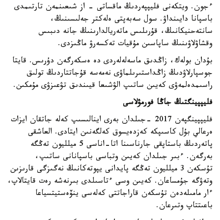
ءجون. ويتكەنى فليپپەردىڭ ماقساتى - از شىعىنمەن تارتىمدى
باسپانا دايىنداۋ. سول سەبەپتى ەلەكتر جەلىسىنىڭ،
سانتەحنيكانىڭ، قۇرىلىس ماتەريالدارىنىڭ جانە دىبىس
وقشاۋلاۋىنىڭ ساپاسىن مۇقيات تەكسەرۋ ماڭىزدى.
بۇدان بولەك، زاڭدىق ماسەلەلەردى دە ەسكەرگەن دۇرىس. قايتا
جوسپارلاۋدىڭ زاڭداستىرىلماۋى نەمەسە قۇجاتتاردىڭ تولىق
راسىمدەلمەۋى كەيىن ساتىپ الۋشىعا قيىندىق تۋعىزۋى مۇمكىن.
فليپپينگتىڭ جاڭا فورمۋلاسى
فليپپينگپەن 2017 -جىلدان بەرى اينالىسىپ كەلە جاتقان ايزات
ەرعالي بۇل كاسىپكە كەزدەيسوق كەلگەنىن ايتادى. العاشقى
پاتەردىڭ باستاپقى جارناسىنا اتا-اناسى 5 ميلليون تەڭگە
بەرگەن. ءبىر جىلدان كەيىن وتباسى باسپانانى ساتىپ،
تۇسكەن 3 ميلليون تەڭگە پايدانى يپوتەكانىڭ نەگىزگى قارىزىن
وتەۋگە جۇمساعان. كەيىن وسى ءتاسىلدى بىرنەشە رەت قايتالاپ،
ءار مامىلەدەن تۇسكەن قاراجاتتى كەلەسى ينۆەستيتسياعا
باعىتتاپ وتىرعان.