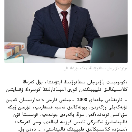
فوتو: باۋىرجان ىسقاقوۆتىڭ جەكە مۇراعاتىنان
ەكونوميست باۋىرجان ىسقاقوۆتىڭ ايتۋىنشا، بۇل كەزەڭ
كلاسسيكالىق فليپپينگتەن گورى الىپساتارلىققا كوبىرەك ۇقسايتىن.
- نارىقتاعى جاعداي 2008 -جىلعى قارجى داعدارىسىنان كەيىن
تۇبەگەيلى وزگەردى. يپوتەكالىق نەسيە قىسقارىپ، تۇرعىن ۇيگە
سۇرانىس تومەندەگەن سوڭ پاتەردى جوندەپ، قوسىمشا قۇن
قالىپتاستىرۋ نەگىزگى تابىس كوزىنە اينالدى. وسى كەزەڭدە
ەلىمىزدە كلاسسيكالىق فليپپينگ قالىپتاستى، - دەدى ول.