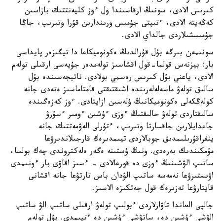
كىرىس الادى، سونىڭ ارقاسىندا ول ءوز كليەنتتىك بازاسىن
كەڭەيتە الادى، ءتىپتى جۇمىس ورىندارىن قۇرا وتىرىپ، جاڭا
جۇمىسشىلاردى جالداي الادى.
سونىمەن بىرگە بۇل قۇرالدىڭ ەكونوميكاعا دا تيگىزەر پايداسى
بار: بيزنەس قولما-قول اقشاسىز تولەمدەر جۇيەسى ارقىلى تولەم
الادى، ياعني بۇل كىرىس رەسمي بولادى. ناتيجەسىندە بۇل
سالىق تولەۋ ماسەلەلەرىندە اشىقتىقتى قامتاماسىز ەتەدى جانە
كولەڭكەلى ەكونوميكانىڭ ۇلەسىن ازايتادى. ءوز كەزەگىندە
سالىقتاردى تولەۋ حالىقتىڭ ءوزى ءۇشىن ءومىر ءسۇرۋ
جاعدايلارىن جاقسارتا وتىرىپ، ءتۇرلى الەۋمەتتىك جانە
ينفراقۇرىلىمدىق جوبالاردى تيىمدىرەك قارجىلاندىرۋعا
مۇمكىندىك بەرەدى. ونىڭ ۇستىنە ەگەر ەلەكتروندى چەك بولسا،
ساتىپ الۋشىنىڭ ءوزى دە قورعالادى - ءسىز اقاۋى بار ءونىمدى
اۋىستىرۋعا نەمەسە ساتىپ الۋدان باس تارتۋعا جانە اقشانى
قايتارۋعا تەزىرەك قول جەتكىزە الاسىز.
جالپى العاندا تاۋارلاردى ءبولىپ تولەۋ ارقىلى ساتىپ الۋ ساتىپ
الۋشى ءۇشىن دە، ساتۋشى ءۇشىن دە ءتيىمدى. بۇل تولەم