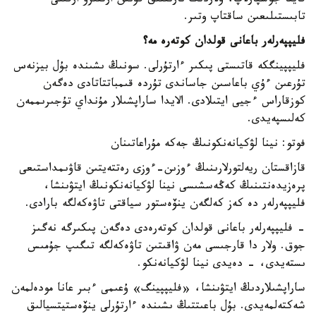
قايتا جوسپارلاپ، ولاردىڭ نارىقتىق قۇنىن ارتتىرۋ ارقىلى
تابىستىلىعىن ساقتاپ وتىر.
فليپپەرلەر باعانى قولدان كوتەرە مە؟
فليپپينگكە قاتىستى پىكىر ءارتۇرلى. سونىڭ ىشىندە بۇل بيزنەس
تۇرعىن ءۇي باعاسىن جاساندى تۇردە قىمباتتاتادى دەگەن
كوزقاراس ءجيى ايتىلادى. الايدا ساراپشىلار مۇنداي تۇجىرىممەن
كەلىسپەيدى.
فوتو: نينا لۋكيانەنكونىڭ جەكە مۇراعاتىنان
قازاقستان ريەلتورلارىنىڭ ءوزىن-ءوزى رەتتەيتىن قاۋىمداستىعى
پرەزيدەنتىنىڭ كەڭەسشىسى نينا لۋكيانەنكونىڭ ايتۋىنشا،
فليپپەرلەر دە كەز كەلگەن ينۆەستور سياقتى تاۋەكەلگە بارادى.
- فليپپەرلەر باعانى قولدان كوتەرەدى دەگەن پىكىرگە نەگىز
جوق. ولار دا قارجىسى مەن ۋاقىتىن تاۋەكەلگە تىگىپ جۇمىس
ىستەيدى، - دەيدى نينا لۋكيانەنكو.
ساراپشىلاردىڭ ايتۋىنشا، «فليپپينگ» ۇعىمى ءبىر عانا مودەلمەن
شەكتەلمەيدى. بۇل باعىتتىڭ ىشىندە ءارتۇرلى ينۆەستيتسيالىق