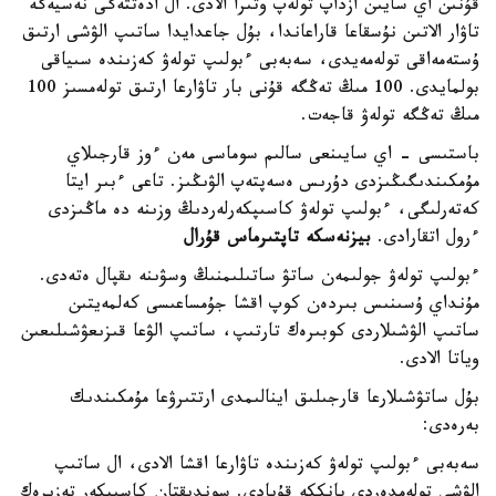
قۇنىن اي سايىن ازداپ تولەپ وتىرا الادى. ال ادەتتەگى نەسيەگە
تاۋار الاتىن نۇسقاعا قاراعاندا، بۇل جاعدايدا ساتىپ الۋشى ارتىق
ۇستەمەاقى تولەمەيدى، سەبەبى ءبولىپ تولەۋ كەزىندە سىياقى
بولمايدى. 100 مىڭ تەڭگە قۇنى بار تاۋارعا ارتىق تولەمسىز 100
مىڭ تەڭگە تولەۋ قاجەت.
باستىسى - اي سايىنعى سالىم سوماسى مەن ءوز قارجىلاي
مۇمكىندىگىڭىزدى دۇرىس ەسەپتەپ الۋىڭىز. تاعى ءبىر ايتا
كەتەرلىگى، ءبولىپ تولەۋ كاسىپكەرلەردىڭ وزىنە دە ماڭىزدى
ءرول اتقارادى.
بيزنەسكە تاپتىرماس قۇرال
ءبولىپ تولەۋ جولىمەن ساتۋ ساتىلىمنىڭ وسۋىنە ىقپال ەتەدى.
مۇنداي ۇسىنىس بىردەن كوپ اقشا جۇمساعىسى كەلمەيتىن
ساتىپ الۋشىلاردى كوبىرەك تارتىپ، ساتىپ الۋعا قىزىعۋشىلىعىن
وياتا الادى.
بۇل ساتۋشىلارعا قارجىلىق اينالىمدى ارتتىرۋعا مۇمكىندىك
بەرەدى:
سەبەبى ءبولىپ تولەۋ كەزىندە تاۋارعا اقشا الادى، ال ساتىپ
الۋشى تولەمدەردى بانككە قۇيادى. سوندىقتان كاسىپكەر تەزىرەك