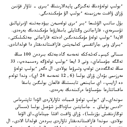
ءبولىپ تولەۋدىڭ نەگىزگى پايدالارىنىڭ ءبىرى - تاۋار قۇنىن
ۇزاق ۋاقىت مەرزىمىنە ءبولىپ الۋ مۇمكىندىگى.
بۇل ساتىپ الۋشىعا ءبىر ءىرى تولەممەن بيۋدجەتىنە اۋىرتپالىق
تۇسىرمەي، قاراجاتىن وڭتايلى باسقارۋعا مۇمكىندىك بەرەدى.
الايدا ءبولىپ تولەۋ مۇمكىندىگىن ادەتتە قاراجاتى جەتكىلىكتى،
ءبىراق ونى جاراتقىسى كەلمەيتىن قازاقستاندىقتار دا قولدانادى.
مىسالى كيىم-كەشەككە نەمەسە گادجەتكە بىردەن 100 مىڭ
تەڭگە جۇمساماي، ونى 3 ايعا ءبولىپ تولەۋگە رەسىمدەپ، 33
مىڭ تەڭگەدەن تولەپ وتىرۋعا بولادى. ال ەگەر ءبولىپ تولەۋ
مەرزىمى بۇدان ۇزاق بولسا (6, 12 نەمەسە 24 اي)، وندا تولەم
دە ازايىپ، اي سايىنعى تابىستىڭ قالعان بولىگىن باسقا
ماقساتتارعا جۇمساۋعا ەركىندىك بەرەدى.
سونداي-اق ءبولىپ تولەۋ قىمبات تاۋارلاردى الۋدا تاپتىرماس
ءادىس بولماق - جاسايتىن ساۋداڭىز شۇعىل بولسا (مىسالى
توڭازىتقىش بۇزىلسا)، ۇزاق ۋاقىت اقشا جيناماي-اق الۋعا
بولادى. سوندا قازاقستاندىقتار تاۋاردى بىردەن قولدانا الادى، ال