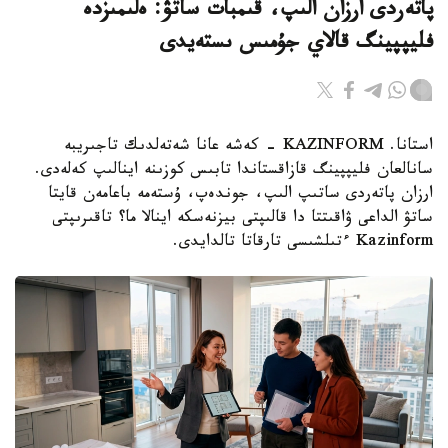
پاتەردى ارزان الىپ، قىمبات ساتۋ: ەلىمىزدە
فليپپينگ قالاي جۇمىس ىستەيدى
استانا. KAZINFORM - كەشە عانا شەتەلدىك تاجىريبە
سانالعان فليپپينگ قازاقستاندا تابىس كوزىنە اينالىپ كەلەدى.
ارزان پاتەردى ساتىپ الىپ، جوندەپ، ۇستەمە باعامەن قايتا
ساتۋ الداعى ۋاقىتتا دا قالىپتى بيزنەسكە اينالا ما؟ تاقىرىپتى
Kazinform ءتىلشىسى تارقاتا تالدايدى.