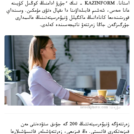
استانا. KAZINFORM - تىك ءجۇرۋ ادامنىڭ كوڭىل كۇيىنە
عانا ەمەس، شەشىم قابىلداۋىنا دا ىقپال ەتۋى مۇمكىن. وسىنداي
قورىتىندىعا كانادانىڭ ماكگيلل ۋنيۆەرسيتەتىنىڭ عالىمدارى
جۇرگىزگەن جاڭا زەرتتەۋ ناتيجەسىندە كەلدى.
سۋرەت: istockphoto.com
زەرتتەۋگە ۋنيۆەرسيتەتتىڭ 200 گە جۋىق ستۋدەنتى مەن
قىزمەتكەرى قاتىستى. ەڭ قىزىعى، زەرتتەۋشىلەر قاتىسۋشىلارعا