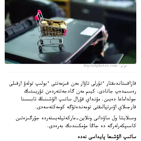
فوتو: depositphotos.com
قازاقستاندىقتار ءتۇرلى تاۋار مەن قىزمەتتى ءبولىپ تولەۋ ارقىلى
رەسىمدەپ جاتادى. كيىم مەن گادجەتتەردەن تۋريستىك
جولداماعا دەيىن. مۇنداي قۇرال ساتىپ الۋشىنىڭ تابىسىنا
قارجىلاي اۋىرتپالىقتى تومەندەتۋگە كومەكتەسەدى.
وسىلايشا ول ساۋدانى ونلاين-ماركەتپلەيستەردە جۇرگىزەتىن
كاسىپكەرلەرگە دە جاڭا مۇمكىندىك بەرەدى.
ساتىپ الۋشىعا پايداسى نەدە