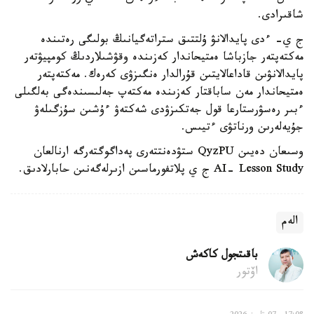
شاقىرادى.
ج ي- ءدى پايدالانۋ ۇلتتىق ستراتەگيانىڭ بولىگى رەتىندە
مەكتەپتەر جازباشا ەمتيحاندار كەزىندە وقۋشىلاردىڭ كومپيۋتەر
پايدالانۋىن قاداعالايتىن قۇرالدار ەنگىزۋى كەرەك. مەكتەپتەر
ەمتيحاندار مەن ساباقتار كەزىندە مەكتەپ جەلىسىندەگى بەلگىلى
ءبىر رەسۋرستارعا قول جەتكىزۋدى شەكتەۋ ءۇشىن سۇزگىلەۋ
جۇيەلەرىن ورناتۋى ءتيىس.
وسىعان دەيىن QyzPU ستۋدەنتتەرى پەداگوگتەرگە ارنالعان
AI- Lesson Study ج ي پلاتفورماسىن ازىرلەگەنىن حابارلادىق.
الەم
باقىتجول كاكەش
اۆتور