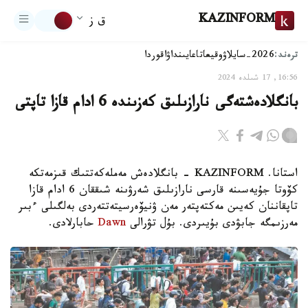
KAZINFORM
ق ز
ترەند:
2026-سايلاۋ
وقيعا
تاعايىنداۋ
اقوردا
16:56, 17 شىلدە 2024
بانگلادەشتەگى نارازىلىق كەزىندە 6 ادام قازا تاپتى
استانا. KAZINFORM - بانگلادەش مەملەكەتتىك قىزمەتكە
كۆوتا جۇيەسىنە قارسى نارازىلىق شەرۋىنە شىققان 6 ادام قازا
تاپقاننان كەيىن مەكتەپتەر مەن ۋنيۆەرسيتەتتەردى بەلگىلى ءبىر
مەرزىمگە جابۋدى بۇيىردى. بۇل تۋرالى
Dawn
حابارلادى.