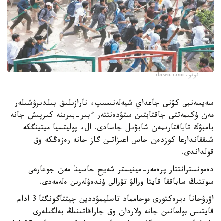
فوتو: dawn.com
سەيسەنبى كۇنى جاعداي شيەلەنىسىپ، نارازىلىق بىلدىرۋشىلەر
مەن ۇكىمەتتى جاقتايتىن ستۋدەنتتەر ءبىر-بىرىنە كىرپىش جانە
بامبۋك تاياقتارىمەن شابۋىل جاسادى. ال، پوليتسيا ميتينگكە
شىققاندارعا كوزدەن جاس اعىزاتىن گاز جانە رەزەڭكە وق
قولداندى.
دەمونسترانتتار پرەمەر-مينيستر شەيح حاسينا مەن جوعارعى
سوتتىڭ ساباققا قايتا ورالۋ تۋرالى ۇندەۋلەرىن ەلەمەدى.
اۋرۋحانا ديرەكتورى موحامماد تاسليمۋددين چيتتاگونگتا 3 ادام
قايتىس بولعانىن جانە ولاردان وق جاراقاتىنىڭ بەلگىلەرى