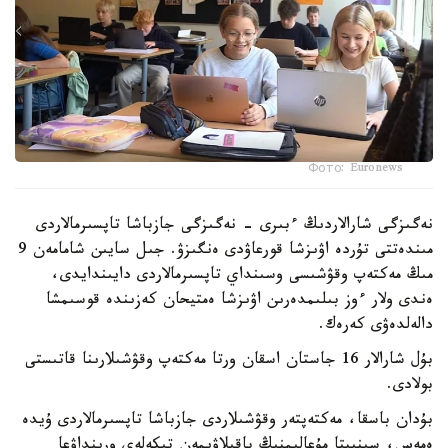
Фото: Euronews
نەگىزگى شارالاردىڭ ءبىرى - نەگىزگى جازباشا تاپسىرمالاردى
مىندەتتى تۇردە اۋىزشا قورعاۋدى ەنگىزۋ. جىل سايىن شامامەن 9
مىڭ مەكتەپ وقۋشىسى وسىنداي تاپسىرمالاردى دايىندايدى،
ەندى ولار ءوز بىلىمدەرىن اۋىزشا ەمتيحان كەزىندە قوسىمشا
دالەلدەۋى كەرەك.
بۇل شارالار 16 جاستان اسقان ورتا مەكتەپ وقۋشىلارىنا قاتىستى
بولادى.
بۇدان باسقا، مەكتەپتەر وقۋشىلاردى جازباشا تاپسىرمالاردى ۇيدە
ەمەس، سىنىپتا مۇعالىمنىڭ باقىلاۋىمەن تىكەلەي ورىنداۋعا