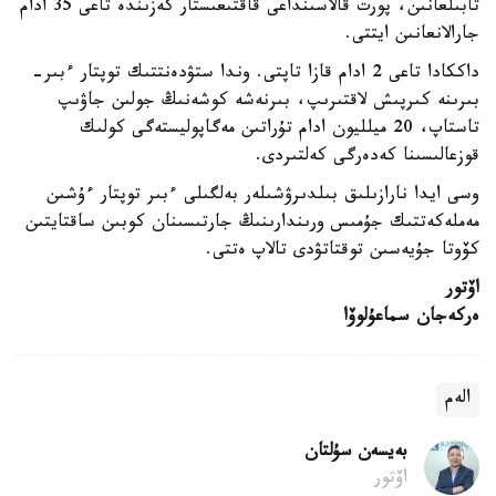
تابىلعانىن، پورت قالاسىنداعى قاقتىعىستار كەزىندە تاعى 35 ادام
جارالانعانىن ايتتى.
داككادا تاعى 2 ادام قازا تاپتى. وندا ستۋدەنتتىك توپتار ءبىر-
بىرىنە كىرپىش لاقتىرىپ، بىرنەشە كوشەنىڭ جولىن جاۋىپ
تاستاپ، 20 ميلليون ادام تۇراتىن مەگاپوليستەگى كولىك
قوزعالىسىنا كەدەرگى كەلتىردى.
وسى ايدا نارازىلىق بىلدىرۋشىلەر بەلگىلى ءبىر توپتار ءۇشىن
مەملەكەتتىك جۇمىس ورىندارىنىڭ جارتىسىنان كوبىن ساقتايتىن
كۆوتا جۇيەسىن توقتاتۋدى تالاپ ەتتى.
اۆتور
ەركەجان سماعۇلوۆا
الەم
بەيسەن سۇلتان
اۆتور