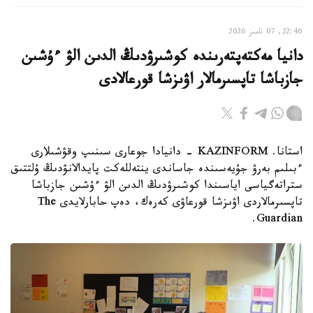
22:46, 07 تامىز 2026
دانيا مەكتەپتەرىندە كوشىرۋدىڭ الدىن الۋ ءۇشىن
جازباشا تاپسىرمالار اۋىزشا قورعالادى
استانا. KAZINFORM - دانيادا جوعارى سىنىپ وقۋشىلارى
ءبىلىم بەرۋ جۇيەسىندە جاساندى ينتەللەكت پايدالانۋدىڭ ۇلتتىق
ستراتەگياسى اياسىندا كوشىرۋدىڭ الدىن الۋ ءۇشىن جازباشا
تاپسىرمالاردى اۋىزشا قورعاۋى كەرەك، دەپ حابارلايدى The
Guardian.