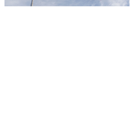
Фото: Pexels
- مەنىڭ ويىمشا، تۋۋ ارقىلى ازاماتتىق بەرىلەتىن الەمدەگى
جالعىز ەل - ءبىز. ءبىز بۇل تاجىريبەنى توقتاتامىز، - دەدى
ترامپ.
بۇعان دەيىن ترامپ تۋۋ ارقىلى ازاماتتىق الۋ قاعيداتىن شەكتەۋگە
باعىتتالعان بىرنەشە جارلىققا قول قويعان بولاتىن. پرەزيدەنت
اكىمشىلىگىنىڭ وكىلى ستيۆەن ميللەردىڭ ايتۋىنشا، ولاردىڭ
ءبىرى «بوسانۋ تۋريزمى» دەپ اتالاتىن تاجىريبەگە تىيىم سالۋعا
قاتىستى.
ايتا كەتەيىك، ا ق ش جاڭا ۆيزالىق كەپىل باعدارلاماسىن
ەنگىزىپ جاتىر، وعان سايكەس يمميگراتسيالىق ۆيزاعا كەيبىر
ءوتىنىش بەرۋشىلەر 100 مىڭنان 250 مىڭ دوللارعا دەيىنگى
كولەمدە دەپوزيت سالۋى ءتيىس.