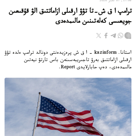
17:08, 07 تامىز 2026
ترامپ ا ق ش-تا تۋۋ ارقىلى ازاماتتىق الۋ قۇقىعىن
جويعىسى كەلەتىنىن مالىمدەدى
استانا. kazinform - ا ق ش پرەزيدەنتى دونالد ترامپ ەلدە تۋۋ
ارقىلى ازاماتتىق بەرۋ تاجىريبەسىنەن باس تارتۋ نيەتىن
مالىمدەدى، دەپ حابارلايدى Report.