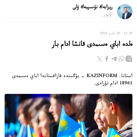
ريزابەك نۇسىپبەك ۇلى
اۆتور
11:39, 10 تامىز 2026
ەلدە اباي ەسىمدى قانشا ادام بار
استانا. KAZINFORM - بۇگىندە قازاقستاندا اباي ەسىمدى
18961 ادام تۇرادى.