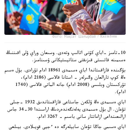
Фото: Мақсат Шағырбай / Kazinform
10-تامىز -اباي كۇنى اتالىپ وتەدى. وسىعان وراي ۇلى اقىننىڭ
ەسىمىنە قاتىستى قىزىقتى ستاتيستيكانى ۇسىنامىز.
بۇگىندە قازاقستاندا اباي ەسىمدى 18961 ادام تۇرادى. بۇل ەسىم
ەڭ كوپ تارالعان وڭىرلەر - استانا قالاسى (2186 ادام)،
تۇركىستان وبلىسى (2008 ادام) جانە الماتى قالاسى (1740
ادام).
اباي ەسىمدى ەڭ ۇلكەن جاستاعى قازاقستاندىق 1932 -جىلى
تۋعان. ال بۇل ەسىمدى يەلەنگەندەردىڭ اراسىندا 30-34 جاس
ارالىعىنداعى ازاماتتار سانى باسىم - 3267 ادام.
اباي ەسىمى جاڭا تۋعان سابيلەرگە دە ءجيى قويىلادى. بيىلعى