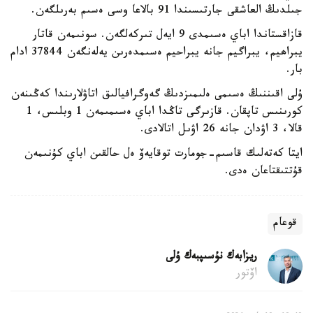
جىلدىڭ العاشقى جارتىسىندا 91 بالاعا وسى ەسىم بەرىلگەن.
قازاقستاندا اباي ەسىمدى 9 ايەل تىركەلگەن. سونىمەن قاتار
يبراھيم، يبراگيم جانە يبراحيم ەسىمدەرىن يەلەنگەن 37844 ادام
بار.
ۇلى اقىننىڭ ەسىمى ەلىمىزدىڭ گەوگرافيالىق اتاۋلارىندا كەڭىنەن
كورىنىس تاپقان. قازىرگى تاڭدا اباي ەسىمىمەن 1 وبلىس، 1
قالا، 3 اۋدان جانە 26 اۋىل اتالادى.
ايتا كەتەلىك قاسىم-جومارت توقايەۆ ەل حالقىن اباي كۇنىمەن
قۇتتىقتاعان ەدى.
قوعام
ريزابەك نۇسىپبەك ۇلى
اۆتور