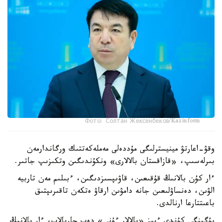
Фото: Солтан Жексенбеков/Kazinform
وقۋ-اعارتۋ مينيسترلىگى مۇددەلى مەملەكەتتىك ورگاندارمەن
بىرلەسىپ، «قازاقستان بالالارى» ونكۇندىگىن وتكىزىپ جاتىر.
ءار كۇن بالانىڭ قۇقىعىن، قاۋىپسىزدىگىن، ءبىلىم مەن تاربيە
الۋىن، دەنساۋلىعىن جانە دامۋىن ارقاۋ ەتكەن تاقىرىپتىق
باعىتتارعا ارنالدى.
بۇگىنگى كۇندى ءبىز «بالالار ءۇنى» دەپ جاريالاپ، ءار بالانىڭ