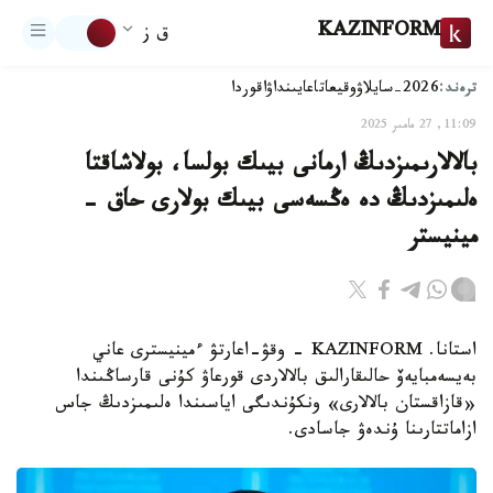
KAZINFORM
ق ز
ترەند:
2026-سايلاۋ
وقيعا
تاعايىنداۋ
اقوردا
11:09, 27 مامىر 2025
بالالارىمىزدىڭ ارمانى بيىك بولسا، بولاشاقتا
ەلىمىزدىڭ دە ەڭسەسى بيىك بولارى حاق -
مينيستر
استانا. KAZINFORM - وقۋ-اعارتۋ ءمينيسترى عاني
بەيسەمبايەۆ حالىقارالىق بالالاردى قورعاۋ كۇنى قارساڭىندا
«قازاقستان بالالارى» ونكۇندىگى اياسىندا ەلىمىزدىڭ جاس
ازاماتتارىنا ۇندەۋ جاسادى.