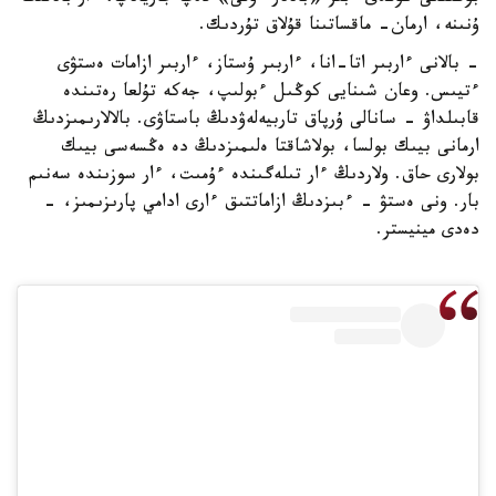
ۇنىنە، ارمان- ماقساتىنا قۇلاق تۇردىك.
- بالانى ءاربىر اتا-انا، ءاربىر ۇستاز، ءاربىر ازامات ەستۋى
ءتيىس. وعان شىنايى كوڭىل ءبولىپ، جەكە تۇلعا رەتىندە
قابىلداۋ - سانالى ۇرپاق تاربيەلەۋدىڭ باستاۋى. بالالارىمىزدىڭ
ارمانى بيىك بولسا، بولاشاقتا ەلىمىزدىڭ دە ەڭسەسى بيىك
بولارى حاق. ولاردىڭ ءار تىلەگىندە ءۇمىت، ءار سوزىندە سەنىم
بار. ونى ەستۋ - ءبىزدىڭ ازاماتتىق ءارى ادامي پارىزىمىز، -
دەدى مينيستر.