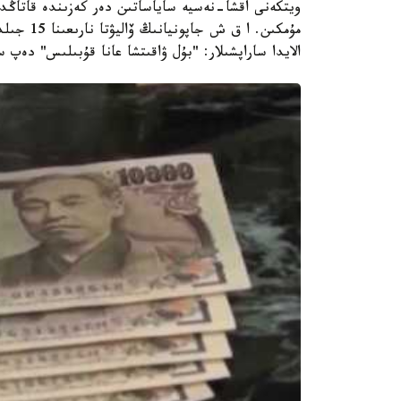
ويتكەنى اقشا-نەسيە ساياساتىن دەر كەزىندە قاتاڭدا
مۇمكىن. ا
الايدا ساراپشىلار: "بۇل ۋاقىتشا عانا قۇبىلىس" دەپ 