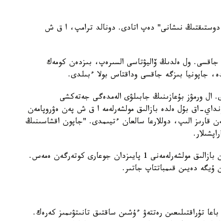
دوستىقتىڭ نىشانى" دەپ اتادى. دونالد ترامپ، ا ق ش
جاقسى. ول ەلدىڭ ۆاليۋتاسى السىرەپ، بىزدەن كومەك
، جاپونيا بىزگە جاقسى وداقتاس بولا ءبىلدى.
ال ورمۋز بۇعازىنىڭ جابىلۋى الەمدەگى جەتەكشى
نداي-اق بۇل ەلدە بازالىق مولشەرلەمە ا ق ش پەن ەۋروپامەن
ەن قارىز الىپ، دوللارعا سالعان ءتيىمدى. "جاپون اقشاسىنىڭ
پشىلار.
سويتە تۇرا، ەلدىڭ ورتالىق بانكى وسى ۋاقىتقا دەيىن بازالىق مولشەرلەمەنى 1 پايىزدان جوعارى كوتەرگەن ەمەس.
ن ۇيگە دەيىن قىمباتتاپ جاتىر.
 جاقىنداپ قالدى. باعا تۇراقتىلىعىن رەتتەۋ ءۇشىن ساقتىق تانىتۋىمىز كەرەك.