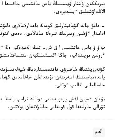
بىرىككەن ۇلتتار ۇيىمىنىڭ باس حاتشىسى جاقىندا ا 
الاڭداۋشىلىق ءبىلدىردى.
- دامۋ جانە گۋمانيتارلىق كومەك باعدارلامالارى دامۋ
ادامدار ءۇشىن ومىرلىك تىرەك سانالادى، دەدى انتون
ب ۇ ۇ باس حاتشىسى ا ق ش- تىڭ الەمدەگى ەڭ ءى
ءرولىن مويىنداپ، جاڭا اكىمشىلىكپەن ىنتىماقتاستىق
پاندەمياسىنىڭ اسەرىنەن تۋىنداعان جاھاندىق گۋماني
جاسالعانى اتالىپ ءوتتى.
تۋرالى جارلىققا قول قويعانى حابارلانعان بولاتىن.
الەم