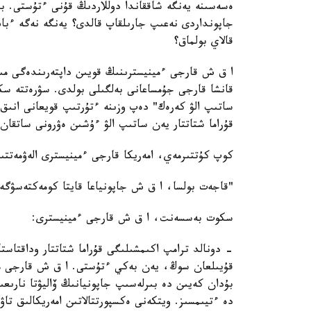
ەسەسىنە يەنگە شاققاندا دوللاردىڭ قۇنى ءتۇستى. ب
جاپونداردى نەعىپ جارىلقاپ قالدى؟ يەنگە نەگە ءبا
قالاي بولماق؟
ا ق ش قارجى ءمينيسترىنىڭ قويىن داپتەرىندەگى مىن
قۇراما شتاتتار يەن ساتىپ الۋ ءۇشىن ەۋرونى ساتقان.
كوپ كۇتتىرمەي، امەريكا قارجى ءمينيسترى الەۋمەتتى
"قاجەت بولسا، ا ق ش جاپونياعا قايتا كومەكتەسۋگە
سكوت بەسسەنت، ا ق ش قارجى ءمينيسترى:
- دونالد ترامپ اكىمشىلىگى قۇراما شتاتتار وداقتاست
قۇيىلعان سوڭ، يەن بەكي ءتۇستى. ا ق ش قارجى مين
بۇدان كەيىن دە بىرلەسىپ جاپونيانىڭ ۆاليۋتا نارىعى
دە ءتيىمسىز. ويتكەنى ەكسپورتتالاتىن امەريكالىق تا