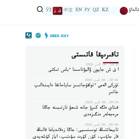
الداۋ
KZ
QZ
РУ
EN
中文
ق ز
ЎЗ
تاقىرىپقا قاتىستى
10:52, 06 تامىز 2026
ا ق ش جاپون ۆاليۋتاسىنا ءباس تىكتى
10:41, 06 تامىز 2026
تۇركى الەمى ءتولقۇجاتسىز ساياحاتقا دايىندالىپ
جاتىر
09:54, 06 تامىز 2026
قىتاي ەلگە كىرۋ جانە شىعۋ تارتىبىنە جاڭا
ەرەجەلەر ەنگىزەدى
09:40, 06 تامىز 2026
تابيعاتتىڭ توسىنسىيى: جاڭا زەلاندياعا قالىڭ
قار جاۋىپ، كۇن كۇرت سۋىتىپ، اياز كۇشەيدى