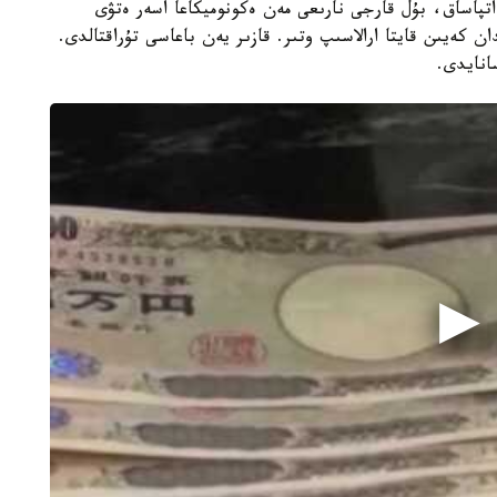
تپاساق، بۇل قارجى نارىعى مەن ەكونوميكاعا اسەر ەتۋى
 ق ش جاپونيانىڭ ۆاليۋتا نارىعىنا 15 جىلدان كەيىن قايتا ارالاسىپ وتىر. قازىر يەن باعاسى تۇراقتالدى.
سانايدى.