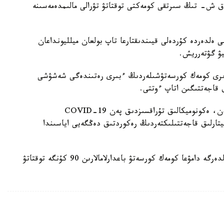
ق ش- تىڭ سىرتقى كومەكتى توقتاتۋ تۋرالى مالىمدەمەسىنە
شى ەلدەردە كۇردەلى قيىندىقتارعا تاپ بولعان ميلليونداعان
يۋ گۋتەرريش.
رى كومەك كورسەتۋشىلەردىڭ ءبىرى رەتىندەگى شەشۋشى
 قاجەتتىگىن اتاپ ءوتتى.
گۋتەرريشتىڭ شاقىرۋى قاقتىعىستاردىڭ شيەلەنىسۋىنەن، ەكونوميكالىق تۇراقسىزدىق پەن COVID-19
تارلىق قاجەتتىلىكتەردىڭ رەكوردتىق دەڭگەيى اياسىندا
بۇعان دەيىن اقش پرەزيدەنتى دونالد ترامپ باسقا ەلدەرگە دامۋعا كومەك كورسەتۋ باعدارلامالارىن 90 كۇنگە توقتاتۋ