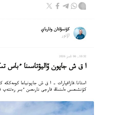
كۇنسۇلتان وتارباي
اۆتور
10:52, 06 تامىز 2026
ا ق ش جاپون ۆاليۋتاسىنا ءباس تى
استانا.قازاقپارات - ا ق ش جاپونياعا كومەككە
كۇنشىعىس ەلىنىڭ قارجى نارىعىن ءبىر رەتتەپ ق