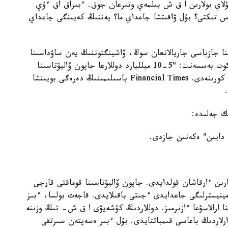
ۇلاي بولارىن ا ق ش بىلمەي وتىرعان جوق. ءبىراق اق ءۇي
س تىكتى؟ بۇل ۋاقىتشا جاعداي ما؟ يەننىڭ كەيىنگى جاعداي
ا جازباسى جاريالانعان سوڭ، ۆاشينگتوننىڭ يەن ساۋداسىنا
قانشا قارجى جۇمساعانى بەلگىلى بولدى. سۋرەتتە سكوت بەسسەنت: "5-10 ميلليارد دوللارعا جاپون ۆاليۋتاسىنا
ساتىپ الۋ كەرەك" دەپ وزىنە ءتۇرتىپ قويعانى انىق كورىنەدى. Financial Times باسىلىمىنىڭ دەرەگى بويىنشا
ك جەلىدە:
 دايىن" ەكەنىن جازدى.
ارىن ءارقاشان قولدايدى. جاپون ۆاليۋتاسىنا قوماقتى قارجى
يسترلىگى جاعدايدى ءجىتى باقىلايدى. قاجەت بولسا، ءبىز
نا ارالاسۋعا ءازىرمىز. دوللاردىڭ كۇشەيۋى ا ق ش- تىڭ وزىنە
ۋارلاردىڭ باعاسى قىمباتتايدى. بۇل ءبىر ەسەپتەن سىرتقى