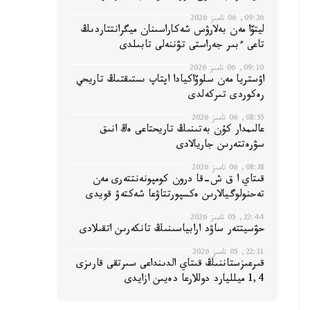
09:26, 06 تامىز 2026
ليتۆا مەن بەلارۋس شەكاراسىنان ميگرانتتاردىڭ
تاعى ءبىر جەراستى تۋننەلى تابىلدى
09:10, 06 تامىز 2026
اۋستريا مەن سلوۆاكيادا اپتاپ ىستىقتىڭ تاريحي
رەكوردى تىركەلدى
08:55, 06 تامىز 2026
عالىمدار كۇن بەتىنىڭ تاريحتاعى ەڭ انىق
سۋرەتتەرىن جاريالادى
08:38, 06 تامىز 2026
قىتاي ا ق ش-قا درون كومپونەنتتەرى مەن
تەحنولوگيالارىن ەكسپورتتاۋعا شەكتەۋ قويدى
22:44, 05 تامىز 2026
حۋسيتتەر ساۋد ارابياسىنىڭ تانكەرىن اتقىلادى
22:31, 05 تامىز 2026
قىرعىزستاننىڭ قىتاي الدىنداعى سىرتقى قارىزى
1,4 ميلليارد دوللارعا دەيىن ازايدى