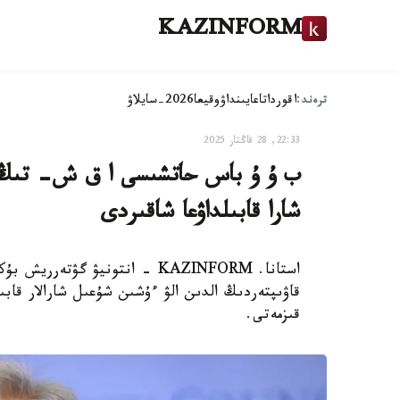
KAZINFORM
ترەند:
اقوردا
تاعايىنداۋ
وقيعا
2026-سايلاۋ
22:33, 28 قاڭتار 2025
ب ۇ ۇ باس حاتشىسى ا ق ش- تىڭ سى
شارا قابىلداۋعا شاقىردى
استانا. KAZINFORM - انتونيۋ گ
قاۋىپتەردىڭ الدىن الۋ ءۇشىن شۇعىل شارالار قابى
قىزمەتى.