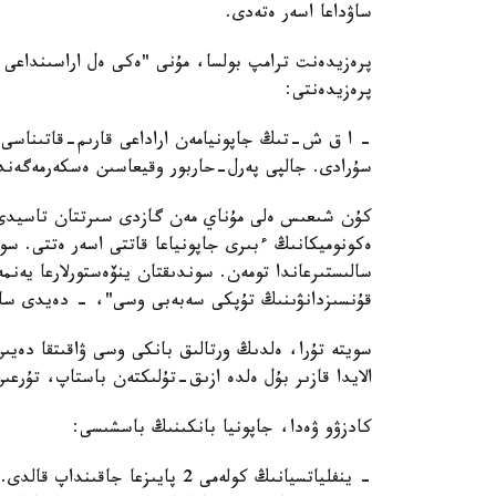
ساۋداعا اسەر ەتەدى.
پرەزيدەنت ترامپ بولسا، مۇنى "ەكى ەل اراسىنداعى 
پرەزيدەنتى:
- ا ق ش-تىڭ جاپونيامەن اراداعى قارىم-قاتىناسى 
سۇرادى. جالپى پەرل-حاربور وقيعاسىن ەسكەرمەگەندە
كۇن شىعىس ەلى مۇناي مەن گازدى سىرتتان تاسيدى. 
ەكونوميكانىڭ ءبىرى جاپونياعا قاتتى اسەر ەتتى. سو
سالىستىرعاندا تومەن. سوندىقتان ينۆەستورلارعا يەنم
قۇنسىزدانۋىنىڭ تۇپكى سەبەبى وسى"، - دەيدى سارا
الايدا قازىر بۇل ەلدە ازىق-تۇلىكتەن باستاپ، تۇرعى
كادزۋو ۋەدا، جاپونيا بانكىنىڭ باسشىسى:
- ينفلياتسيانىڭ كولەمى 2 پايىزعا