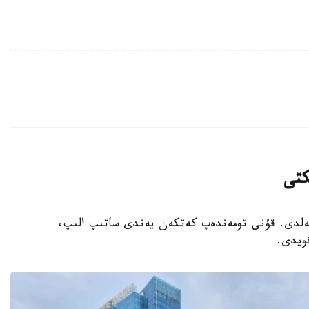
كتى
 كەلدى. قۇنى تومەندەپ كەتكەن يەندى ساتىپ الىپ،
ويدى.