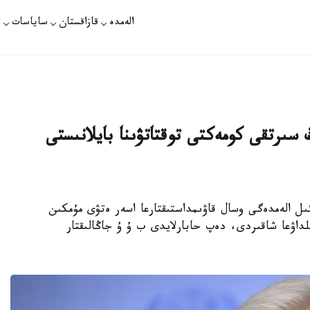
الەمدە
قازاقستان
ساياسات
ت
رتقى كومەكتى توقتاتۋىنا بايلانىستى
ۋتەرريش بۇكىل الەمدەگى وسال قاۋىمداستىقتارعا اسەر ەتۋى مۇمكىن
لداۋعا شاقىردى، دەپ حابارلايدى ب ۇ ۇ جاڭالىقتار