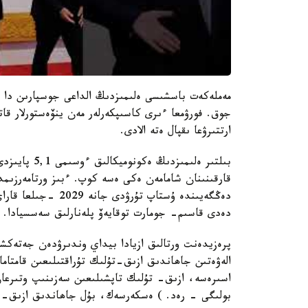
مەملەكەت باسشىسى ەلىمىزدىڭ الداعى جوسپارىن دا 
جوق. فورۋمعا ءىرى كاسىپكەرلەر مەن ينۆەستورلار قا
ارتتىرۋعا ىقپال ەتە الادى.
بىلتىر ەلىمىز
دەڭگەيىندە ۇستاپ ت
دەدى قاسىم- جومارت توقايەۆ پلەنارلىق سەسسيادا.
پرەزيدەنت ورتالىق ازيادا بيداي وندىرۋدەن جەتەكشى
الەۋەتىن جاھاندىق ازىق-تۇلىك تۇراقتىلىعىن قامتاما
اسىرەسە، ازىق- تۇلىك تاپشىلىعىن سەزىنىپ وتىرعا
بولىگى - رەد. ) ەسكەرسەك، بۇل جاھاندىق ازىق- تۇل