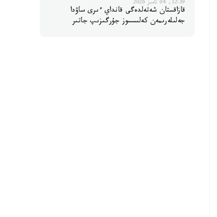
12:39, 04 تامىز 2026
قازاقستان شەتەلدەگى قانداي ءىرى ساۋدا
جەلىلەرىمەن كەلىسسوز جۇرگىزىپ جاتىر