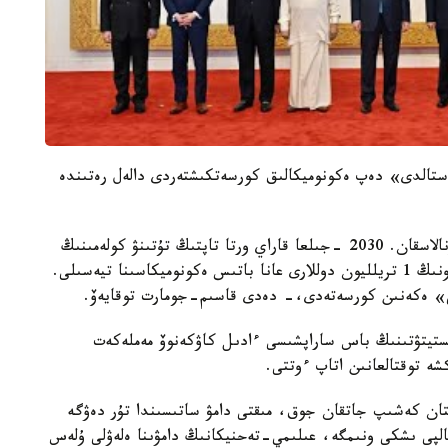
ستالدى» دەپ ەكونوميكالىق كورسەتكىشتەردى دالەل رەتىندە
الەمدەگى ءىرى 30 قالانىڭ 21 ءى ازيا قۇرلىعىندا ورنالاسقان. 2030 -جىلعا قاراي ورتا تاپتىڭ تۇتىنۋ كولەمىنىڭ
ءوسىمى 30 تريلليون دوللار بولماق. بولجام بويىنشا ونىڭ 1 تريلليون دوللارى عانا باتىس ەكونوميكاسىنا تيەسىلى.
ى» ەكەنىن كورسەتەدى،- دەدى قاسىم-جومارت توقايەۆ.
ينستيتۋتىنىڭ باس ساراپشىسى ءادىل كاۋكەنوۆ مەملەكەت
شە توقتالعانىن اتاپ ءوتتى.
تان كەشىپ جاتقان جوق، مىقتى دامۋ ساتىسىندا تۇر دەۋگە
الپى ىشكى ونىمگە، عىلىمي-تەحنيكانىڭ دامۋىنا ەلەۋلى ۇلەس