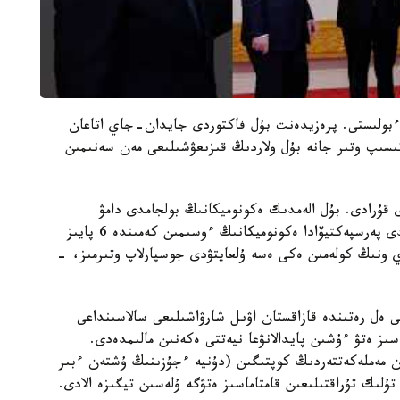
ءبولىستى. پرەزيدەنت بۇل فاكتوردى جايدان-جاي اتاعان
تىسىپ وتىر جانە بۇل ولاردىڭ قىزىعۋشىلىعى مەن سەنىمىن
دىڭ ەكونوميكالىق ءوسىمى 5,1 پايىزدى قۇرادى. بۇل الەمدىك ەكونوميكانىڭ بولجامدى دامۋ
قارقىنىنان شامامەن ەكى ەسە كوپ. ءبىز ورتامەرزىمدى پەرسپەكتيۆادا ەكونوميكانىڭ ءوسىمىن كەمىندە 6 پايىز
ۇرۋدى جانە 2029 -جىلعا قاراي ونىڭ كولەمىن ەكى ەسە ۇلعايتۋدى جوسپارلاپ وتىرمىز، -
 ەل رەتىندە قازاقستان اۋىل شارۋاشىلىعى سالاسىنداعى
سىز ەتۋ ءۇشىن پايدالانۋعا نيەتتى ەكەنىن مالىمدەدى.
ن مەملەكەتتەردىڭ كوپتىگىن (دۇنيە ءجۇزىنىڭ ۇشتەن ءبىر
ىك تۇراقتىلىعىن قامتاماسىز ەتۋگە ۇلەسىن تيگىزە الادى.