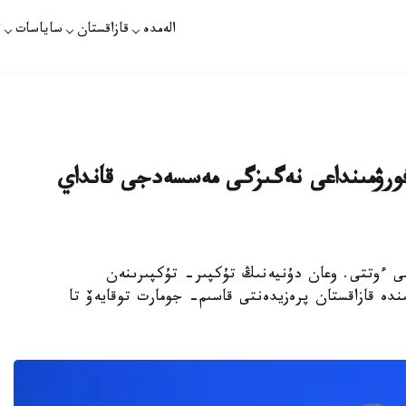
الەمدە
قازاقستان
ساياسات
ت
 فورۋمىنداعى نەگىزگى مەسسەدجى قانداي
ۋمى ءوتتى. وعان دۇنيەنىڭ تۇكپىر- تۇكپىرىنەن
ندە قازاقستان پرەزيدەنتى قاسىم- جومارت توقايەۆ تا