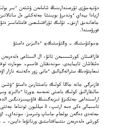
دۇنيەجۇزى تۇرعىندارىنىڭ شامامەن ۇشتەن ءبىر بولىگ
ازيادا بيداي ءوندىرۋ بويىنشا جەتەكشى ەل سانالاتىن
جاھاندىق ازىق- تۇلىك تۇراقتىلىعىن قامتاماسىز ەتۋ 
فورۋمىندا.
«سولتۇستىك - وڭتۇستىك» ءدالىزىن دامىتۋ
قازاقستان كورشىسىمەن تاتۋ، ال الىستاعى ەلدەرمەن 
ەشقاشان تايمايدى. سوندىقتان قاسىم- جومارت توقاي
نىعايتۋدىڭ ستراتەگيالىق ءمانى زور ەكەنىنە نازار اۋد
قازىرگى جانە جاڭا كولىك باعىتتارىن دامىتۋ ءۇشىن
حالىقارالىق كولىك باعىتى نەمەسە «ورتا ءدالىز» وسى 
اراسىنداعى جەتكىزۋ تىزبەگىنىڭ قاۋىپسىزدىگىن الدە
جەتەدى دەگەن بولجام جاساپ وتىرمىز. سونداي- اق
كورشى ەلدەرمەن ىنتىماقتاستىق ورناتۋعا دايىن، -