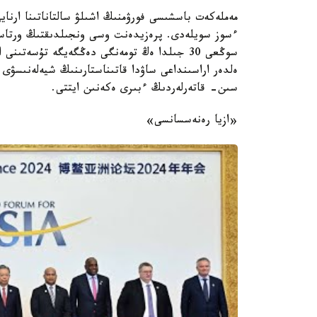
مەملەكەت باسشىسى فورۋمنىڭ اشىلۋ سالتاناتىنا ارنا
ءسوز سويلەدى. پرەزيدەنت وسى ونجىلدىقتىڭ ورتاسى
سوڭعى 30 جىلدا ەڭ تومەنگى دەڭگەيگە تۇسەتى
ەلدەر اراسىنداعى ساۋدا قاتىناستارىنىڭ شيەلەنىسۋى
سىن- قاتەرلەردىڭ ءبىرى ەكەنىن ايتتى.
«ازيا رەنەسسانسى»