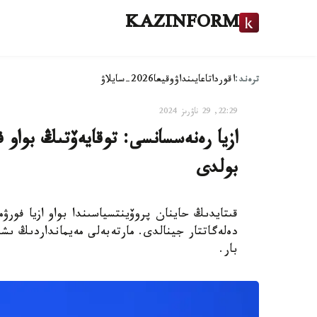
KAZINFORM
ترەند:
اقوردا
تاعايىنداۋ
وقيعا
2026-سايلاۋ
22:29, 29 ناۋرىز 2024
ازيا رەنەسسانسى: توقايەۆتىڭ بواو
بولدى
قىتايدىڭ حاينان پروۆينتسياسىندا بواو ازيا فور
دەلەگاتتار جينالدى. مارتەبەلى مەيمانداردىڭ ىشى
بار.