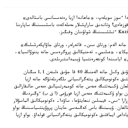
ا ءسوز سويلەپ، «جاھاندا ازيا رەنەسسانسى باستالدى»
وزعادى؟ وتاندىق ساراپشىلار مەملەكەت باسشىسىنىڭ ساپارىنا
زيا جانە الەم: ورتاق سىن- قاتەرلەر، ورتاق جاۋاپكەرشىلىك»
ميكا»، «عىلىمي- تەحنيكالىق پروگرەسس جانە يننوۆاتسيا»،
» اياسىندا كونفەرەنتسيا ۇيىمداستىرىلدى.
الەمنىڭ 60 تان استام ەلى مەن ايماعىنان 2 مىڭعا جۋىق وكىل جانە الەمنىڭ 40 قا جۋىق ەلىنەن 1,1 مىڭنان
تىق ەكونوميكالىق ينتەگراتسيانى ىلگەرىلەتۋگە جانە ازيا
العان ۇكىمەتتىك ەمەس جانە كوممەرتسيالىق ەمەس حالىقارالىق
ۇرىلعان بواو ۇكىمەتتىك ەمەس ازيا فورۋمى (ا ف ب) ءوڭىردىڭ
ارا ءىس- قيمىلىن نىعايتۋعا، ساۋدا- ەكونوميكالىق الماسۋلار
تتالعان. ۇيىمنىڭ باس كەڭسەسى حاينان پروۆينتسياسىنىڭ بواو
داعى ايماقتىق ەكونوميكالىق ينتەگراتسيانى قولداۋ. بواو ازيا