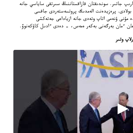
ارىپ جاتىر. سوندىقتان قازاقستاننىڭ سىرتقى ساياسي جانە
ە بولادى. پرەزيدەنت الەمدىك پروتسەستەردى جاقسى
دە مۇنى ۇنەمى اتاپ وتەدى جانە ازياداعى جەتەكشى
سىعان ءمان بەرگەنى بەكەر ەمەس، - دەدى ءادىل كاۋكەنوۆ.
لاپ وتىر