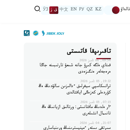
الداۋ
KZ
QZ
РУ
EN
中文
ق ز
ЎЗ
تاقىرىپقا قاتىستى
09:54, 06 تامىز 2026
قىتاي ەلگە كىرۋ جانە شىعۋ تارتىبىنە جاڭا
ەرەجەلەر ەنگىزەدى
19:32, 05 تامىز 2026
ترانسكاسپي سيفرلىق ءدالىزىن سالۋدىڭ ەڭ
كۇردەلى كەزەڭى اياقتالدى
07:15, 05 تامىز 2026
ءار ەلدىڭ ماقتانىشى: ورتالىق ازيانىڭ ەڭ
تانىمال انشىلەرى
21:07, 04 تامىز 2026
سىرتقى ىستەر ءمينيسترىنىڭ ورىنباسارى