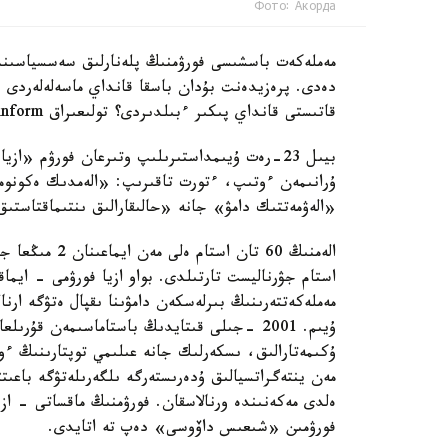
Фото: Акорда
مەملەكەت باسشىسى فورۋمنىڭ پلەنارلىق سەسسياسىند
دەدى. پرەزيدەنت بۇدان باسقا قانداي ماسەلەلەردى ق
قاتىستى قانداي پىكىر ءبىلدىردى؟ تولىعىراق Kazinform ءتىلشىسىنىڭ شولۋىنان وقىڭىز.
بيىل 23-رەت ۇيىمداستىرىلىپ وتىرعان فورۋم «ا
ۇرانىمەن ءوتىپ، ءتورت تاقىرىپ: «الەمدىك ەكونو
«الەۋمەتتىك دامۋ» جانە «حالىقارالىق ىنتىماقتاستىق
استام جۋرناليست تارتىلدى. بواو ازيا فورۋمى - ايماق
مەملەكەتتەرىنىڭ بىرلەسكەن دامۋىنا ىقپال ەتۋگە ارن
ۇيىم. 2001 -جىلى قىتايدىڭ باستاماسىمەن ق
ۇكىمەتارالىق، ىسكەرلىك جانە عىلىمي توپتارىنىڭ ءوز
مەن ينتەگراتسيالىق ۇدەرىستەرگە ىلگەرىلەتۋگە باعى
ەلدى مەكەنىندە ورنالاسقان. فورۋمنىڭ ماقساتى - ازيا
فورۋمىن «شىعىس داۆوسى» دەپ تە اتايدى.