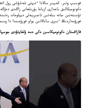
قوسىپ وتىر. كەيبىر سالادا ءتىپتى شەشۋشى رول اتق
ەكونوميكالىق باعدارى ازياعا بۇرىلعانى زاڭدى دەۋگ
تۇسىنەتىن جانە بىلەتىن تاجىريبەلى ديپلومات رەتىن
فورۋمداردىڭ ءبىرى سانالاتىن بواو فورۋمىندا دا و
قازاقستان ەكونوميكاسىن ەكى ەسە ۇلعايتۋدى جوسپار