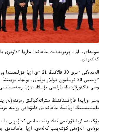
سونداي- اق، پرەزيدەنت جاھاندا «ازيا ءداۋىرى با
كەلتىردى.
وسى فاكتورلاردىڭ بارلىعى مۇنىڭ «ازيا رەنەسسانس
وسى ورايدا قازاقستاننىڭ ستراتەگيالىق زەرتتەۋلەر 
باسشىسىنىڭ ازيانىڭ جاھاندىق دامۋداعى رولىنە ەرەك
بۇگىندە ازيا قۇرلىعى تەك رەنەسسانس ءداۋىرىن باس
بولادى. الەۋەتى كۇشەيىپ كەلەدى. ازيا جاھاندىق ج