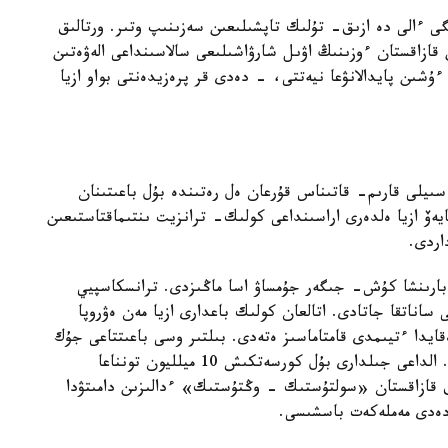
ى ءالى دە ازىق- تۇلىك تاپشىلىعىن سەزىنىپ وتىر. ورتالىق
 قازاقستان ءوزىنىڭ اۋىل شارۋاشىلىعى سالاسىنداعى الەۋەتىن
ءۇشىن پايدالانۋعا نيەتتى، - دەدى قر پرەزيدەنتى بواو ازيا
سىيلى قارىم- قاتىناس قۇرعان ەل رەتىندە بۇل باعىتىنان
ەۆ ازيا ەلدەرى اراسىنداعى كولىك- ترانزيت ىنتىماقتاستىعىن
اردى.
 بارىنشا كۇش- جىگەر جۇمساۋ اسا ماڭىزدى. ترانسكاسپيي
ساناتقا جاتادى. اتالعان كولىك باعدارى ازيا مەن ەۋروپا
قايدا ءتيىمدى قامتاماسىز ەتەدى. بىلتىر وسى باعىتتاعى جۇك
تاسىمالى ەكى ەسە ارتىپ، 3 ميلليون تونناعا جەتتى. الداعى جىلدارى بۇل كورسەتكىش 10 ميلليون تونناعا
 قازاقستان «سولتۇستىك - وڭتۇستىك» ءدالىزىن دامىتۋدا
 دەدى مەملەكەت باسشىسى.