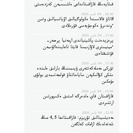
قىتايدىڭ قازاقستانداعى ەلشىسىمەن كەزدەستى
18:42, 04 تامىز 2026
الاتاۋ قالاسىندا ەكولوگيالىق اۆياتسيالىق وتىن
ءوندىرۋ ەكوجۇيەسى قۇرىلادى
17:56, 04 تامىز 2026
پرەزيدەنت پاشينياندى ارمەنيا پرەمەر-
ءمينيسترى لاۋازىمىنا قايتا تاعايىندالۋىمەن
قۇتتىقتادى
17:30, 04 تامىز 2026
تۇركى مەملەكەتتەرى ۇيىمىنىڭ بارلىق ەلىندە
ىشكى كۋالىكپەن ساياحاتتاۋ قولجەتىمدى بولۋى
مۇمكىن
13:06, 04 تامىز 2026
قازاقستان قاي ەلدەرگە استىق ەكسپورتىن
ارتتىردى
12:52, 04 تامىز 2026
مەديتسينالىق تۋريزم: قازاقستانعا 4,5 مىڭ
شەتەلدىك ازامات كەلگەن