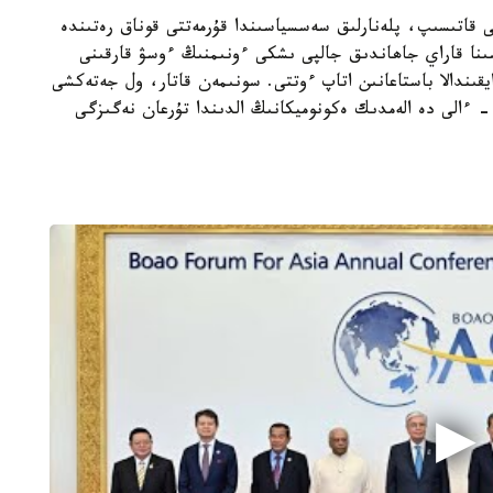
يى قاتىسىپ، پلەنارلىق سەسسياسىندا قۇرمەتتى قوناق رەتىندە
نا قاراي جاھاندىق جالپى ىشكى ءونىمنىڭ ءوسۋ قارقىنى
نى ايقىندالا باستاعانىن اتاپ ءوتتى. سونىمەن قاتار، ول جەتەكشى
 - ءالى دە الەمدىك ەكونوميكانىڭ الدىندا تۇرعان نەگىزگى