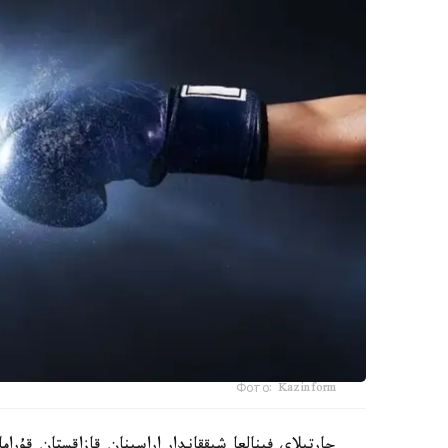
Фото: Kazinform
جارتىلاي فينالعا شىققاندار اراسىنان قازاقستان قۇراماسى 10 سپورتشىمەن كوش باستا