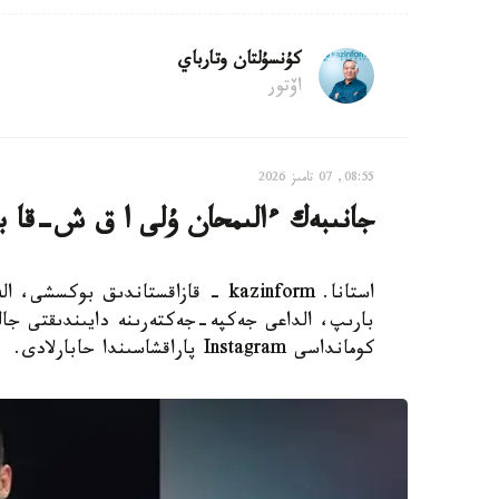
كۇنسۇلتان وتارباي
اۆتور
08:55, 07 تامىز 2026
جانىبەك ءالىمحان ۇلى ا ق ش-قا بار
استانا. kazinform - قازاقستاندىق 
بارىپ، الداعى جەكپە-جەكتەرىنە دايىندىقتى جال
كومانداسى Instagram پاراقشاسىندا حابارلادى.