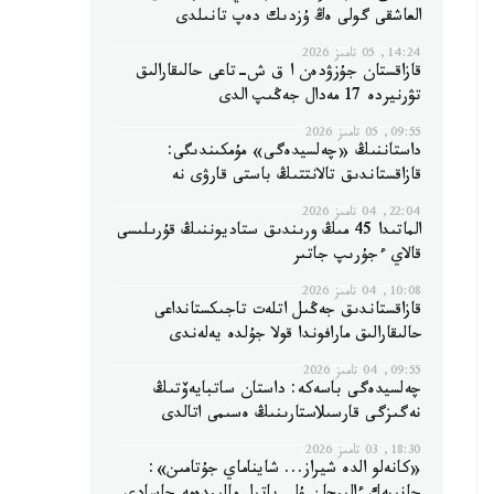
العاشقى گولى ەڭ ۇزدىك دەپ تانىلدى
14:24, 05 تامىز 2026
قازاقستان جۇزۋدەن ا ق ش-تاعى حالىقارالىق
تۋرنيردە 17 مەدال جەڭىپ الدى
09:55, 05 تامىز 2026
داستاننىڭ «چەلسيدەگى» مۇمكىندىگى:
قازاقستاندىق تالانتتىڭ باستى قارۋى نە
22:04, 04 تامىز 2026
الماتىدا 45 مىڭ ورىندىق ستاديوننىڭ قۇرىلىسى
قالاي ءجۇرىپ جاتىر
10:08, 04 تامىز 2026
قازاقستاندىق جەڭىل اتلەت تاجىكستانداعى
حالىقارالىق مارافوندا قولا جۇلدە يەلەندى
09:55, 04 تامىز 2026
چەلسيدەگى باسەكە: داستان ساتبايەۆتىڭ
نەگىزگى قارسىلاستارىنىڭ ەسىمى اتالدى
18:30, 03 تامىز 2026
«كانەلو الدە شيراز... شايناماي جۇتامىن»: