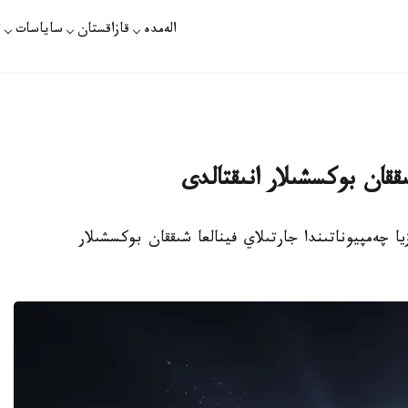
الەمدە
قازاقستان
ساياسات
ت
ىققان بوكسشىلار انىقتالدى
يا چەمپيوناتىندا جارتىلاي فينالعا شىققان بوكسشىلار