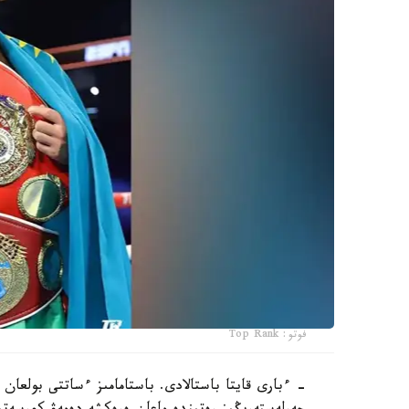
فوتو: Top Rank
- ءبارى قايتا باستالادى. باستامامىز ءساتتى بولعان 