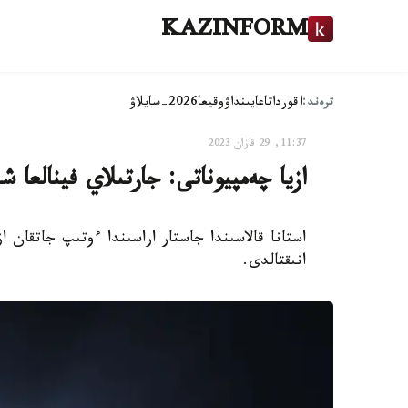
KAZINFORM
ترەند:
اقوردا
تاعايىنداۋ
وقيعا
2026-سايلاۋ
11:37, 29 قازان 2023
ازيا چەمپيوناتى: جارتىلاي فينالعا ش
استانا قالاسىندا جاستار اراسىندا ءوتىپ جاتقان از
انىقتالدى.