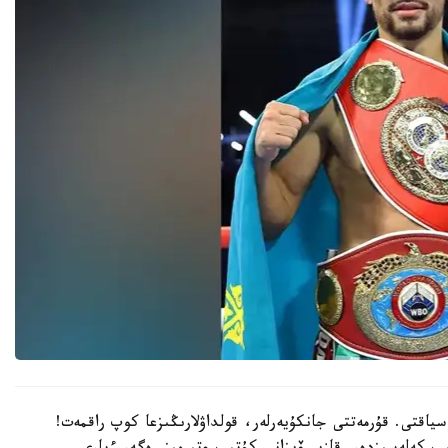
سياقتى. قۇرمەتتى جانكۇيەرلەر، قولداۋلارىڭىزعا كوپ راقمەت!