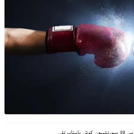
پ تۇر.