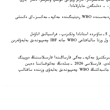
پ كەلەسىزدەر. قازىر ۆيزانى كۇتىپ وتىرمىز. ەگەر ءبارى
، - دەلىنگەن حابارلامادا.
بۇعان دەيىن جانىبەك ءالىمحان ۇلى جاڭا سالماق دارەجەسىندە WBO رەيتينگىندە جەكپە-جەكسىز-اق ەكىنشى
ءالىمحان ۇلى سوڭعى جەكپە-جەگىن 2025 -جىلعى 5-ساۋىردە استانادا وتكىزىپ، فرانسيالىق اناۋەل
نگاميسسەنگەنى نوكاۋتپەن جەڭدى. سول كەزدەسۋدە ول ورتا سالماقتاعى WBO جانە IBF چەمپيوندىق بەلبەۋلەرىن
مپيونىمەن وتەتىن بىرىكتىرۋ جەكپە-جەگى قارساڭىندا قارسىلاسىنىڭ دوپينگ
سىناماسى وڭ ناتيجە كورسەتىپ، كەزدەسۋ وتپەي قالدى. قارسىلاسى 2026 -جىلدىڭ جەلتوقسانىنا دەيىن
سپورتتان شەتتەتىلىپ، IBF تيتۋلىنان ايىرىلدى. ال جانىبەكتىڭ WBO چەمپيوندىق بەلبەۋى وزىندە ساقتالىپ