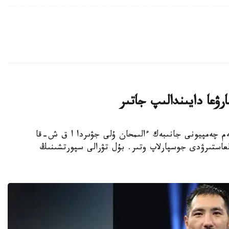
ۋعا دايىندالىپ جاتىر
بوكسشى، الەم چەمپيونى جانىبەك ءالىمحان ۇلى جۋىردا ا ق ش-قا
عاستىرۋدى جوسپارلاپ وتىر. بۇل تۋرالى سپورتشىنىڭ