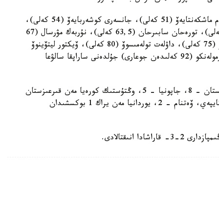
اتاپ ايتقاندا، بەكسۇلتان بورانبەك (48 كەلى)، يسلام ماشكەنتايەۆ (51 كەلى)، جانسەرى كوشەربايەۆ (54 كەلى)،
بەك جولداسبەك (57 كەلى)، باقتيار اناربايەۆ (60 كەلى)، تورەحان سابىرحان (63,5 كەلى)، نۇربەك مۋرسال (67
كەلى)، يسلام سوۆەتوۆ (71 كەلى)، الديار ابديللايەۆ (75 كەلى)، داۋلەت تولەمىسوۆ (80 كەلى)، ۆيكتور ليتۆينوۆ
(86 كەلى)، نۇرجان دۋمان (92 كەلى) جانە يۆان ەرمولەنكو (92 كەلىدەن جوعارى) جۇلدەنى ساراپقا سالۋعا
سونداي-اق جارتىلاي فينالعا وزبەكستان مەن ءۇندىستان – 8، جاپونيا – 5، وڭتۇستىك كورەيا مەن قىرعىزستان
– 4، تۇرىكمەنستان – 3، تاجىكستان، فيليپپين، تايپەي، ۆەتنام – 2، يوردانيا مەن يراك 1 بوكسشىدان