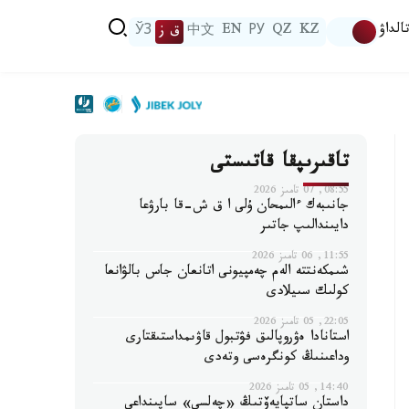
الداۋ
KZ
QZ
РУ
EN
中文
ق ز
ЎЗ
تاقىرىپقا قاتىستى
08:55, 07 تامىز 2026
جانىبەك ءالىمحان ۇلى ا ق ش-قا بارۋعا
دايىندالىپ جاتىر
11:55, 06 تامىز 2026
شىمكەنتتە الەم چەمپيونى اتانعان جاس بالۋانعا
كولىك سىيلادى
22:05, 05 تامىز 2026
استانادا ەۋروپالىق فۋتبول قاۋىمداستىقتارى
وداعىنىڭ كونگرەسى وتەدى
14:40, 05 تامىز 2026
داستان ساتپايەۆتىڭ «چەلسي» ساپىنداعى