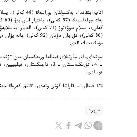
مۇمكىندىك الدى.
قوسادى.
1/2 فينال 1- قاراشا كۇنى وتەدى. اقتىق كەزەڭ جەڭىمپازدارى 2-3- قاراشادا انىقتالادى.
سپورت