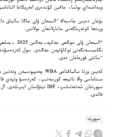
جەرلەستەرىڭىز رەتىندە ماعان ەرەكشە دەمەۋ كورسەتى
ويداعىداي بولسا، جاقىن كۇندەرى امەريكاعا اتتانامىز
ورىنعا كوتەرىلگەنى حابارلانعان بولاتىن.
ءساتتى قورعاعان ەدى.
كەيىن ورتا سالماقتاعى WBA چە
قالدى.
سپورت