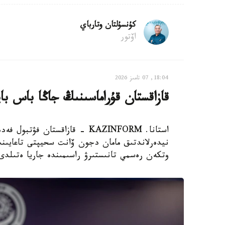
كۇنسۇلتان وتارباي
اۆتور
18:04, 07 تامىز 2026
قازاقستان قۇراماسىنىڭ جاڭا باس با
استانا. KAZINFORM - قازاقستان
نيدەرلاندتىق مامان دجون ۆانت سحيپتى تاعايىندا
وتكەن رەسمي تانىستىرۋ راسىمىندە جاريا ەتىلدى