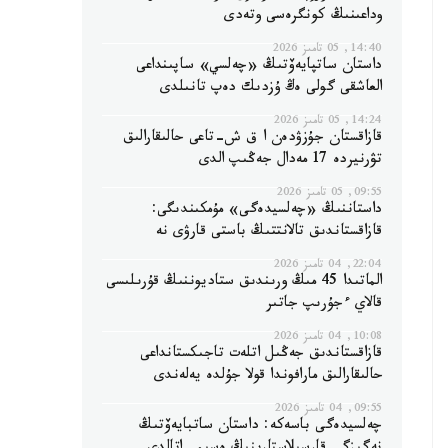
وداعىنىڭ كونگرەسى وتەدى
14:40, 05 تامىز 2026
داستان ساتپايەۆتىڭ «چەلسي» ساپىنداعى
العاشقى گولى ەڭ ۇزدىك دەپ تانىلدى
14:24, 05 تامىز 2026
قازاقستان جۇزۋدەن ا ق ش-تاعى حالىقارالىق
تۋرنيردە 17 مەدال جەڭىپ الدى
09:55, 05 تامىز 2026
داستاننىڭ «چەلسيدەگى» مۇمكىندىگى:
قازاقستاندىق تالانتتىڭ باستى قارۋى نە
22:04, 04 تامىز 2026
الماتىدا 45 مىڭ ورىندىق ستاديوننىڭ قۇرىلىسى
قالاي ءجۇرىپ جاتىر
10:08, 04 تامىز 2026
قازاقستاندىق جەڭىل اتلەت تاجىكستانداعى
حالىقارالىق مارافوندا قولا جۇلدە يەلەندى
09:55, 04 تامىز 2026
چەلسيدەگى باسەكە: داستان ساتبايەۆتىڭ