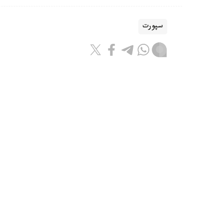
سپورت
باقىتجول كاكەش
اۆتور
08:55, 07 تامىز 2026
جانىبەك ءالىمحان ۇلى ا ق ش-قا بار
استانا. kazinform - قازاقستاندىق 
بارىپ، الداعى جەكپە-جەكتەرىنە دايىندىقتى جال