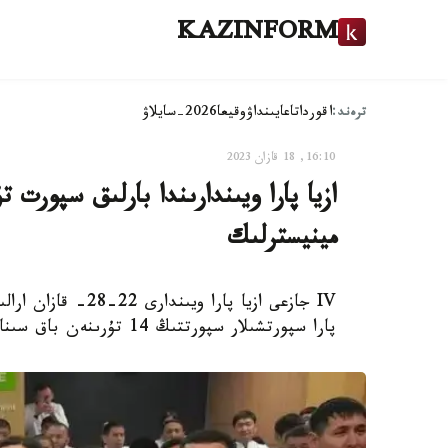
KAZINFORM
ترەند:
اقوردا
تاعايىنداۋ
وقيعا
2026-سايلاۋ
16:10, 18 قازان 2023
ازيا پارا ويىندارىندا بارلىق سپورت ت
مينيسترلىك
IV جازعى ازيا پارا 
پارا سپورتشىلار سپورتتىڭ 14 تۇرىنەن باق سىنايدى، دەپ حابارلايدى Kazinform.