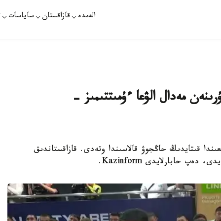
الەمدە
قازاقستان
ساياسات
ت
ۇرىنەن مەدال الۋعا ءۇمىتتىمىز -
ويىندارى 22-28- قازان ارالىعىندا قىتايدىڭ حاڭجوۋ قالاسىندا وتەدى. قازاقستاندىق