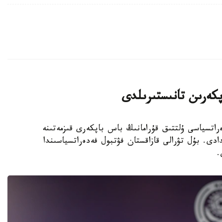
پكەرىن تانىستىرىلدى
 فۋتبول فەدەراتسياسى ۇلتتىق قۇرامانىڭ باس باپكەرى قىزمەتىنە
دى. بۇل تۋرالى قازاقستان فۋتبول فەدەراتسياسىندا
.