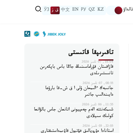
الداۋ
KZ
QZ
РУ
EN
中文
ق ز
ЎЗ
تاقىرىپقا قاتىستى
18:04, 07 تامىز 2026
قازاقستان قۇراماسىنىڭ جاڭا باس باپكەرىن
تانىستىرىلدى
08:55, 07 تامىز 2026
جانىبەك ءالىمحان ۇلى ا ق ش-قا بارۋعا
دايىندالىپ جاتىر
11:55, 06 تامىز 2026
شىمكەنتتە الەم چەمپيونى اتانعان جاس بالۋانعا
كولىك سىيلادى
22:05, 05 تامىز 2026
استانادا ەۋروپالىق فۋتبول قاۋىمداستىقتارى