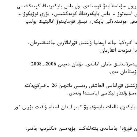
 نۇربول جۇماسقاليەۆ قوسىلدى. ول باس باپكەردىڭ كومەكشىسى
دوس احمەتوۆ - باس باپكەردىڭ كومەكشىسى، يۋري نوۆيكوۆ -
ىعى جونىندەگى باپكەر، تيمۋر قۇسايىنوۆ اناليتيك بولىپ
گرەكيا جانە ارمەنيا ۇلتتىق قۇرامالارىن جاتتىقتىرعان.
ا قىزمەت اتقارعان.
ول قازاقستان ۇلتتىق قۇراماسىن باسقارعان ەكىنشى نيدەرلاندتىق مامان اتاندى. بۇعان دەيىن 2006-2008
 ۇستاعان ەدى.
دجون ۆانت سحيپ جەتەكشىلىك ەتەتىن قازاقستان ۇلتتىق قۇراماسى العاشقى رەسمي ماتچىن 26 -قىركۇيەكتە
ەسۋ ۇلتتار ليگاسى اياسىندا وتەدى.
اپكەرى تالعات بايسۋفينوۆ ءبىر ايدان استام ۋاقىت بۇرىن ءوز
ن قۇرۋدا جاساندى ينتەللەكت جۇيەسىن ەنگىزىپ جاتىر.