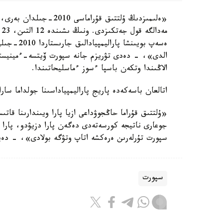
الدى»، - دەدى تۋريزم جانە سپورت ۆيتسە-ءمينيسترى
الاڭىندا وتكەن باسپا ءسوز ءماسليحاتىندا.
اتالعان باسەكەدە پاريج پاراليمپياداسىنا جولداما سارا
«ۇلتتىق قۇراما حاڭجوۋداعى ازيا پارا ويىندارىنا قاتى
جوعارى ناتيجە كورسەتەدى دەگەن پارا دزيۋدو، پارا ج
سپورت تۇرلەرىن ەرەكشە اتاپ وتۋگە بولادى»، - دە
سپورت