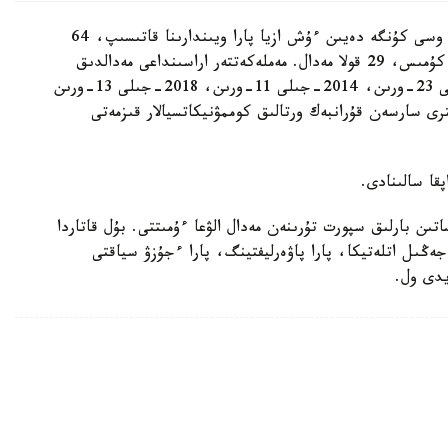
«ەلىمىزدىڭ ۇلتتىق قۇراماسى 2010-جىلدان بەرى، وسى كۇنگە دەيىن ءۇش ازيا پارا ويىندارىنا قاتىسىپ، 64
مەدالگە قول جەتكىزدى. ونىڭ ىشىندە 12 التىن، 23 كۇمىس، 29 قولا مەدال. مەملەكەتتەر اراسىنداعى مەدالدىق
ەسەپ بويىنشا پاراليمپيادالىق جارىستاردا 2010-جىلى 23-ورىن، 2014-جىلى 11-ورىن، 2018-جىلى 13-ورىن
 سارسەن قۇرانبەك ورتالىق كوممۋنيكاتسيالار قىزمەتى
پقا سالىنادى.
ساتىن بارلىق سپورت تۇرىنەن مەدال الۋعا ءۇمىتتى. بۇل قاتاردا
ەڭىل اتلەتيكا، پارا پاۋەرليفتينگ، پارا ءجۇزۋ سياقتى
يدى ول.