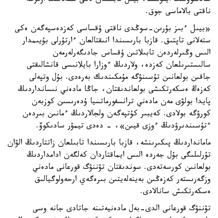
سادىقوۆتىڭ ايتۋىنشا، بيىل تابىلعان ەكى ستەلانىڭ ازىرگە
ناقتى بالاماسى جوق.
«بيىل ءبىز بۇرىن-سوڭدى ناقتى ۇقساسى كەزدەسپەگەن ەكى
ستەلانى تاپتىق. قازبا بارىسىندا انىقتالعان ءارتۇرلى بۇيىمدار
الىس وڭىرلەردەن تابىلاتىن ۇقساس جادىگەرلەرمەن
سالىستىرىلعان كەزدە، ولاردىڭ ءوزارا بايلانىسى قانشالىقتى
جاقىن بولعانىن تۇسىنۋگە مۇمكىندىك بەرەدى. بۇل وتپەلى
كەزەڭ ەسكەرتكىشى بولعاندىقتان، جاڭا مادەني نىسانداردىڭ
پايدا بولۋى مەن مادەني ترانسفورماتسيا ۇدەرىسىن كوزبەن
كورۋگە بولادى. كەيبىر كۇتپەگەن ولجالاردىڭ ءمانىن بىردەن
ءتۇسىندىرۋدىڭ ءوزى قيىن»، - دەدى تيمۋر سادىكوۆ.
مامانداردىڭ پىكىرىنشە، قازبا بارىسىندا تابىلعان زاتتاردىڭ الۋان
تۇرلىلىگى بۇل جەردە الىس ايماقتاردان كەلگەن ادامداردىڭ
بولعانىن كورسەتەدى. سوندىقتان تۋننۋگ قورعانى مادەني
وزگەرىستەر كەزەڭىن بەينەلەيتىن بىرەگەي ارحەولوگيالىق
ەسكەرتكىش سانالادى.
تۋننۋگ قورعانى الدى-بەل مادەنيەتىنە جاتادى جانە وسى