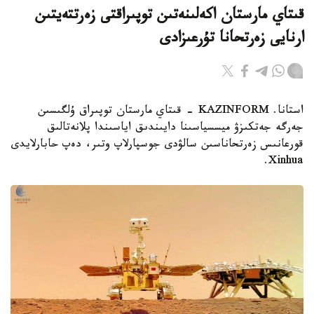
قىتاي مارستان اكەلىنەتىن توپىراقتى زەرتتەيتىن
ارنايى زەرتحانا تۇرعىزادى
استانا. KAZINFORM - قىتاي مارستان توپىراق ۇلگىسىن
جەرگە جەتكىزۋ ميسسياسىنا دايىندىق اياسىندا پلانەتالىق
قورعانىس زەرتحاناسىن سالۋدى جوسپارلاپ وتىر، دەپ حابارلايدى
Xinhua.