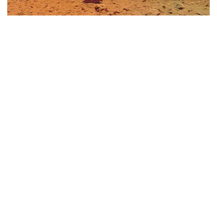
Фото: Xinhua
نىسان انحوي پروۆينتسياسىنىڭ حەفەي قالاسىنداعى تەرەڭ
عارىشتى زەرتتەۋ عىلىمي-تەحنولوگيالىق قالاشىعىنىڭ ءبىرىنشى
كەزەڭى اۋماعىندا بوي كوتەرەدى. زەرتحانانى پايدالانۋ
جۇمىستارىنىڭ ءبىر بولىگىن تەرەڭ عارىشتى زەرتتەۋ زەرتحاناسى
(DSEL) اتقارادى.
زەرتحانادا مارستان جەتكىزىلەتىن ۇلگىلەردىڭ دە، جەر
بيوسفەراسىنىڭ دا قاۋىپسىزدىگىن قامتاماسىز ەتەتىن ەكىجاقتى
قورعانىس جۇيەسى ەنگىزىلەدى.
ونىڭ نەگىزگى مىندەتتەرىنە ۇلگىلەردى زارارسىزداندىرۋ،
كونتەينەرلەردى اشۋ، توپىراقتى وڭدەۋ جانە بيولوگيالىق قاۋىپ-
قاتەردى باعالاۋ كىرەدى.
DSEL ءدىڭ دامۋ ستراتەگياسى دەپارتامەنتىنىڭ ديرەكتورى لي
حاننىڭ ايتۋىنشا، قىتاي جەردەگى ميكرواعزالاردىڭ مارسقا