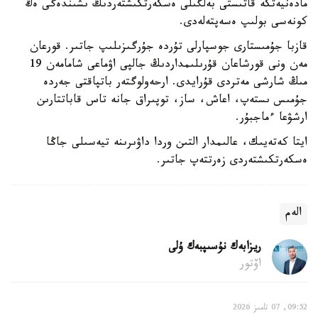
مادەنيەتكە قاتىستى بەلگىلى ەسكەرتكىشتەردىڭ ىشىندەگى ەڭ
كونەسى بولىپ ەسەپتەلەدى.
قازبا جۇمىستارى جوسپارلى تۇردە جۇرگىزىلىپ جاتىر. قورعان
مەن ونى قورشاعان قۇرىلىمداردىڭ جالپى اۋماعى شامامەن 19
مىڭ شارشى مەتردى قۇرايدى. ارحەولوگتەر باتپاقتى جەردە
جۇمىس ىستەپ، اعاش، ساز، توپىراق جانە تاس قاباتتارىن
ارشۋعا ءماجبۇر.
ايتا كەتەيىك، عالىمدار التىن وردا داۋىرىنە تيەسىلى جاڭا
ەسكەرتكىشتەردى زەرتتەپ جاتىر.
الەم
ريزابەك نۇسىپبەك ۇلى
اۆتور
09:52, 07 تامىز 2026