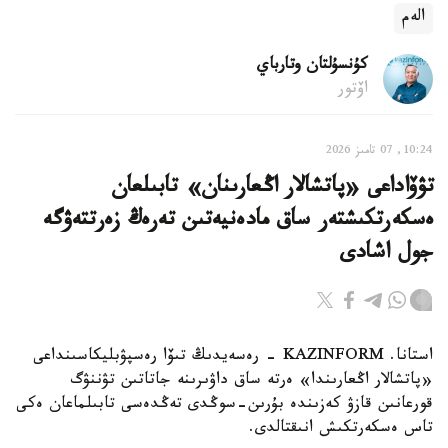
الەم
كۇنسۇلتان وتارباي
اۆتور
10:24, 07 تامىز 2026
تۋۆاداعى «پاتشالار اڭعارىنان» تابىلعان
ەسكەرتكىشتەر ساق مادەنيەتىن تەرەڭ زەرتتەۋگە
جول اشادى
استانا. KAZINFORM - رەسەيدىڭ تىۆا رەسپۋبليكاسىنداعى
«پاتشالار اڭعارىندا» ەرتە ساق داۋىرىنە جاتاتىن تۋننۋگ
قورعانىن قازۋ كەزىندە بۇرىن-سوڭدى تەڭدەسى تابىلماعان ەكى
تاس ەسكەرتكىش انىقتالدى.