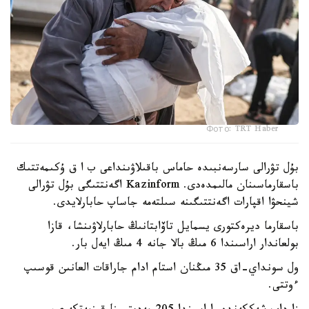
Фото: TRT Haber
بۇل تۋرالى سارسەنبىدە حاماس باقىلاۋىنداعى ب ا ق ۇكىمەتتىك
باسقارماسىنان مالىمدەدى. Kazinform اگەنتتىگى بۇل تۋرالى
شينحۋا اقپارات اگەنتتىگىنە سىلتەمە جاساپ حابارلايدى.
باسقارما ديرەكتورى يسمايل تاۆابتانىڭ حابارلاۋىنشا، قازا
بولعاندار اراسىندا 6 مىڭ بالا جانە 4 مىڭ ايەل بار.
ول سونداي-اق 35 مىڭنان استام ادام جاراقات العانىن قوسىپ
ءوتتى.