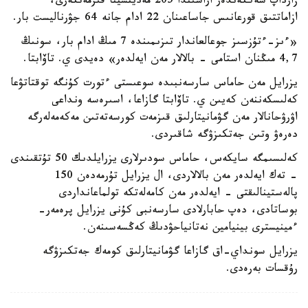
زارداپ شەككەندەر اراسىندا 205 مەديتسينا قىزمەتكەرى،
ازاماتتىق قورعانىس جاساعىنان 22 ادام جانە 64 جۋرناليست بار.
«ءىز-ءتۇزسىز جوعالعاندار تىزىمىندە 7 مىڭ ادام بار، سونىڭ
4,7 مىڭنان استامى - بالالار مەن ايەلدەر» دەيدى ي. تاۆابتا.
يزرايل مەن حاماس سارسەنبىدە سوعىستى ءتورت كۇنگە توقتاتۋعا
كەلىسكەننەن كەيىن ي. تاۆابتا گازاعا، اسىرەسە ونداعى
اۋرۋحانالار مەن گۋمانيتارلىق قىزمەت كورسەتەتىن مەكەمەلەرگە
دەرەۋ وتىن جەتكىزۋگە شاقىردى.
كەلىسىمگە سايكەس، حاماس سودىرلارى يزرايلدىك 50 تۇتقىندى
- تەك ايەلدەر مەن بالالاردى، ال يزرايل تۇرمەدەن 150
پالەستينالىقتى - ايەلدەر مەن كامەلەتكە تولماعانداردى
بوساتادى، دەپ حابارلادى سارسەنبى كۇنى يزرايل پرەمەر-
ءمينيسترى بينيامين نەتانياحۋدىڭ كەڭسەسىنەن.
يزرايل سونداي-اق گازاعا گۋمانيتارلىق كومەك جەتكىزۋگە
رۇقسات بەرەدى.