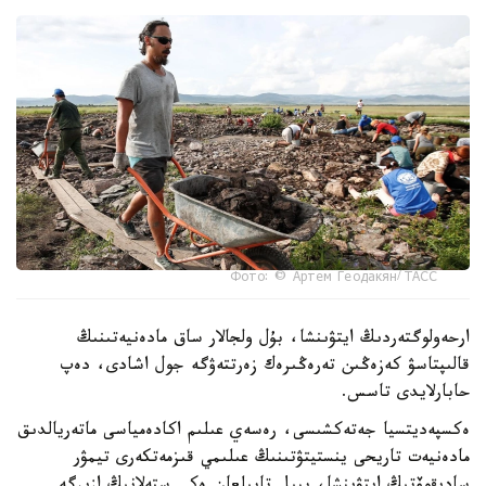
Фото: © Артем Геодакян/ ТАСС
ارحەولوگتەردىڭ ايتۋىنشا، بۇل ولجالار ساق مادەنيەتىنىڭ
قالىپتاسۋ كەزەڭىن تەرەڭىرەك زەرتتەۋگە جول اشادى، دەپ
حابارلايدى تاسس.
ەكسپەديتسيا جەتەكشىسى، رەسەي عىلىم اكادەمياسى ماتەريالدىق
مادەنيەت تاريحى ينستيتۋتىنىڭ عىلىمي قىزمەتكەرى تيمۋر