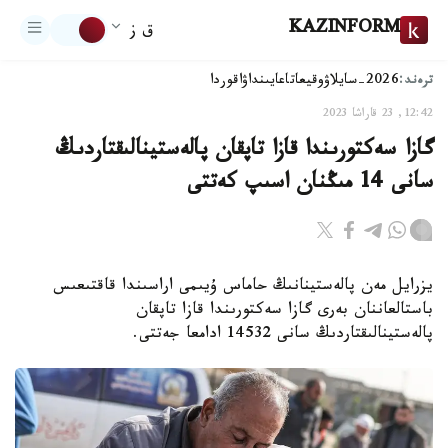
KAZINFORM
ق ز
ترەند:
2026-سايلاۋ
وقيعا
تاعايىنداۋ
اقوردا
12:42, 23 قاراشا 2023
گازا سەكتورىندا قازا تاپقان پالەستينالىقتاردىڭ
سانى 14 مىڭنان اسىپ كەتتى
يزرايل مەن پالەستينانىڭ حاماس ۇيىمى اراسىندا قاقتىعىس
باستالعاننان بەرى گازا سەكتورىندا قازا تاپقان
پالەستينالىقتاردىڭ سانى 14532 ادامعا جەتتى.