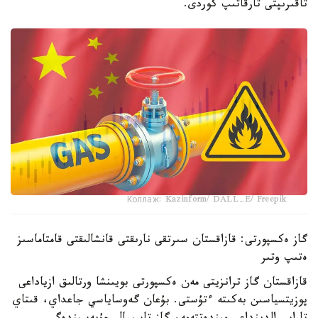
تاقىرىپتى تارقاتىپ كوردى.
Коллаж: Kazinform/ DALL-E/ Freepik
گاز ەكسپورتى: قازاقستان سىرتقى نارىقتى قانشالىقتى قامتاماسىز
ەتىپ وتىر
قازاقستان گاز ترانزيتى مەن ەكسپورتى بويىنشا ورتالىق ازياداعى
پوزيتسياسىن بەكىتە ءتۇستى. بۇعان گەوساياسي جاعداي، قىتاي