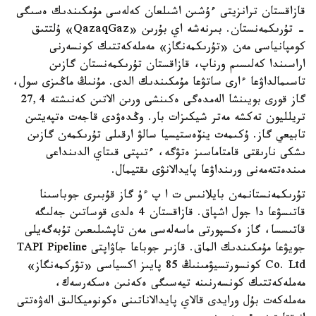
قازاقستان ترانزيتى ءۇشىن اشىلعان كەلەسى مۇمكىندىك ەسىگى
- تۇرىكمەنستان. بىرنەشە اي بۇرىن «QazaqGaz» ۇلتتىق
كومپانياسى مەن «تۇرىكمەنگاز» مەملەكەتتىك كونسەرنى
اراسىندا كەلىسىم ورناپ، قازاقستان تۇرىكمەنستان گازىن
تاسىمالداۋعا ءارى ساتۋعا مۇمكىندىك الدى. مۇنىڭ ماڭىزى سول،
گاز قورى بويىنشا الەمدەگى ەكىنشى ورىن الاتىن كەنىشتە 27,4
تريلليون تەكشە مەتر شيكىزات بار. وڭدەۋدى قاجەت ەتپەيتىن
تابيعي گاز. ۇكىمەت ينۆەستيسيا سالۋ ارقىلى تۇرىكمەن گازىن
ىشكى نارىقتى قامتاماسىز ەتۋگە، ءتىپتى قىتاي الدىنداعى
مىندەتتەمەنى ورىنداۋعا پايدالانۋى ىقتيمال.
تۇرىكمەنستانمەن بايلانىس ت ا پ ءۇ گاز قۇبىرى جوباسىنا
قاتىسۋعا دا جول اشپاق. قازاقستان 4 ەلدى قوساتىن جەلىگە
قاتىسسا، گاز ەكسپورتى ماسەلەسى مەن تاپشىلىعىن تۇبەگەيلى
جويۋعا مۇمكىندىك الماق. قازىر جوباعا جاۋاپتى TAPI Pipeline
Co. Ltd كونسورتسيۋمىنىڭ 85 پايىز اكسياسى «تۋركمەنگاز»
مەملەكەتتىك كونسەرنىنە تيەسىگى ەكەنىن ەسكەرسەك،
مەملەكەت بۇل ورايدى قالاي پايدالاناتىنى ەكونوميكالىق الەۋەتتى