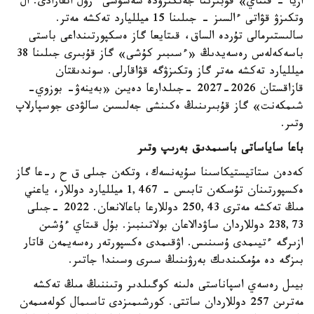
ازيا - قىتاي» قۇبىرىنا جەتكىزۋدە شەشۋشى ءرول اتقارادى. ال
وتكىزۋ قۋاتى ءالسىز - جىلىنا 15 ميلليارد تەكشە مەتر.
سالىستىرمالى تۇردە الساق، قىتايعا گاز ەسكپورتىنداعى باستى
باسەكەلەس رەسەيدىڭ «ءسىبىر كۇشى» گاز قۇبىرى جىلىنا 38
ميلليارد تەكشە مەتر گاز وتكىزۋگە قۋاقارلى. سوندىقتان
قازاقستان 2026-2027 -جىلدارعا دەيىن «بەينەۋ- بوزوي-
شىمكەنت» گاز قۇبىرىنىڭ ەكىنشى جەلىسىن سالۋدى جوسپارلاپ
وتىر.
باعا ساياساتى باسىمدىق بەرىپ وتىر
كەدەن ستاتيستيكاسىنا سۇيەنسەك، وتكەن جىلى ق ح ر-عا گاز
ەكسپورتىنان تۇسكەن تابىس - 1,467 ميلليارد دوللار، ياعني
مىڭ تەكشە مەترى 250,43 دوللارعا باعالانعان. 2022 -جىلى
238,73 دوللاردان ساۋدالاعان بولاتىنبىز. بۇل قىتاي ءۇشىن
ازىرگە ءتيىمدى ۇسىنىس. اۋقىمدى ەكسپورتەر رەسەيمەن قاتار
بىزگە دە مۇمكىندىك بەرۋىنىڭ سىرى وسىندا جاتىر.
بيىل رەسەي اسپاناستى ەلىنە كوگىلدىر وتىننىڭ مىڭ تەكشە
مەترىن 257 دوللاردان ساتتى. كورشىمىزدى تاسىمال كولەمىمەن