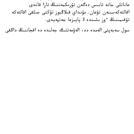
عاناتلى جانە تابىس دەگەن تۇرىكمەننىڭ تازا قاندى
اقالتەكەسىنەن تۋعان. مۇنداي قىلاڭبوز تۇكتى جىلقى اقالتەكە
تۇقىمىنىڭ ءوز ىشىندە 3 پايىزعا جەتپەيدى.
سول سەبەپتى الەمدە دە، الەۋمەتتىك جەلىدە دە اقجاننىڭ داڭقى
كەڭ تارادى.
دالا توسىندەگى ۆيدەونى 2 ميلليوننان استام وقىرمانى بار
تانىمال بلوگەر داستان مۇحامەتراحىم پاراقشاسىندا جاريالادى.
- جاساندى ينتەللەكتىدەن جاقسىراق. سەبەبى بۇل شىنايى، -
دەپ جازىلعان بەينەكادردا.
ءتۇسىرىلىم جۇمىستارى استانا قالاسىنىڭ ماڭىندا وتكەن.
- تۇلپاردى العاش بولىپ تابيعاتقا شىعارىپ، درونعا تۇسىردىك.
پرەزيدەنتىمىزدىڭ سەنىمىمەن سۇيىكتى تۇلپارىن ءتۇسىرۋ ماعان
بۇيىرعان ەكەن، - دەپ جازدى داستان مۇحامەتراحىم
Instagram پاراقشاسىندا.