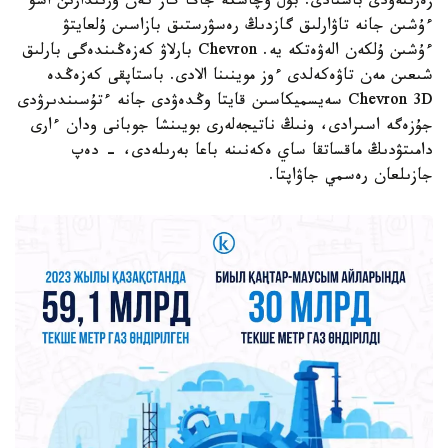
زەرتتەۋدى باستادى. بۇل ۋچاسكە جاڭا گاز كەن ورىندارىن اشۋ
ءۇشىن جانە تاۋارلىق گازدىڭ رەسۋرستىق بازاسىن ۇلعايتۋ
ءۇشىن ۇلكەن الەۋەتكە يە. Chevron بارلاۋ كەزەڭىندەگى بارلىق
شىعىن مەن تاۋەكەلدى ءوز موينىنا الادى. باستاپقى كەزەڭدە
Chevron 3D سەيسميكاسىن قايتا وڭدەۋدى جانە ءتۇسىندىرۋدى
جۇزەگە اسىرادى، ونىڭ ناتيجەلەرى بويىنشا جوبانى ودان ءارى
دامىتۋدىڭ ماقساتقا ساي ەكەنىنە باعا بەرىلەدى، - دەپ
جازىلعان رەسمي جاۋاپتا.