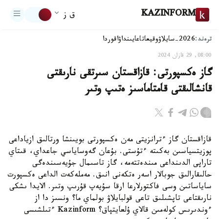
KAZINFORM
ق ز
ترەند:
2026-سايلاۋ
وقيعا
تاعايىنداۋ
اقوردا
08:00, 29 قازان 2024
گاز ەكسپورتى: قازاقستان سىرتقى نارىقتى
قانشالىقتى قامتاماسىز ەتىپ وتىر
قازاقستان گاز ءترانزيتى مەن ەكسپورتى بويىنشا ورتالىق ازياداعى
پوزيتسياسىن بەكىتە ءتۇستى. بۇعان گەوساياسي جاعداي، قىتاي
تاراپى الدىنداعى مىندەتتەمە، گاز تاسىمال جۇيەسىندەگى
حالىقارالىق جوبالار اسەر ەتكەنى انىق. مەملەكەت الداعى ەكسپورت
ساياساتىن وسى فاكتورلارعا ارقا سۇيەپ قۇرىپ وتىر. الايدا ىشكى
نارىقتاعى تاپشىلىق تاعى قولبايلاۋ بولماي ما؟ ونسىز دا از
ءوندىرىس كولەمىن قالاي ۇلعايتپاق؟ Kazinform ءتىلشىسى