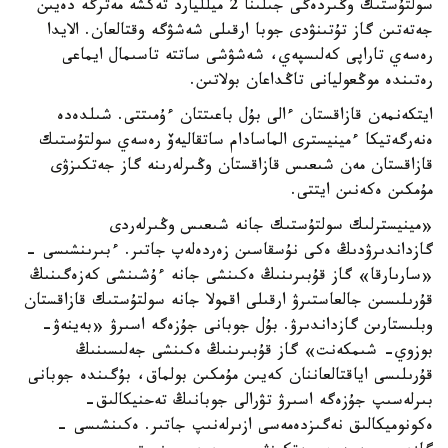
سولتۇستىك وڭىردەگى جىلىنا 2 ميلليارد تەكشە مەترگە دەيىن
جەتەتىن گاز تۇتىنۋدى جوبا ارقىلى شەشۋگە وقتالعان. الايدا
رەسەي تاراپى كەلىسپەي، شەشۋشى ساتتە تاسىمال ايماعى
رەتىندە موڭعوليانى تاڭداعان بولاتىن.
ايتكەنمەن قازاقستان ءالى بۇل باعىتتان ءۇمىتتى. شىلدەدە
ەنەرگەتيكا ءمينيسترى الماسادام ساتقاليەۆ رەسەي سولتۇستىك
قازاقستان مەن شىعىس قازاقستان وڭىرلەرىنە گاز جەتكىزۋى
مۇمكىن ەكەنىن ايتتى.
«مينيسترلىك سولتۇستىك جانە شىعىس وڭىرلەردى
گازداندىرۋدىڭ ەكى نۇسقاسىن زەردەلەپ جاتىر. ءبىرىنشىسى -
«سارىارقا» گاز قۇبىرىنىڭ ەكىنشى جانە ءۇشىنشى كەزەگىنىڭ
قۇرىلىسىن جالعاستىرۋ ارقىلى اقمولا جانە سولتۇستىك قازاقستان
وبلىستارىن گازداندىرۋ. بۇل جوبانى جۇزەگە اسىرۋ «بەينەۋ-
بوزوي- شىمكەنت» گاز قۇبىرىنىڭ ەكىنشى جەلىسىنىڭ
قۇرىلىسى اياقتالعاننان كەيىن مۇمكىن بولماق، بۇگىندە جوبانى
بىرلەسىپ جۇزەگە اسىرۋ تۋرالى جوبانىڭ تەحنيكالىق-
ەكونوميكالىق نەگىزدەمەسى ازىرلەنىپ جاتىر. ەكىنشىسى -