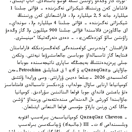
ءتورت گاز وڭدەۋ زاۋىتىن ىسكە قوسۋ باستالادى. اتاپ ايتساق،
قاشاعان كەن ورنىنىڭ شيكىزاتى نەگىزىندە - قۋاتى جىلىنا 1
ميلليارد جانە 2,5 ميلليارد م3، قاراشىعاناق كەن ورنىنىڭ
شيكىزاتى نەگىزىندە - قۋاتى جىلىنا 4 ميلليارد م3، سونداي-
اق جاڭاوزەن قالاسىندا قۋاتى جىلىنا 900 ميلليون م3 گاز وڭدەۋ
زاۋىتىن سالۋ كوزدەلگەن»، - دەدى ەنەرگەتيكا ءمينيسترى.
قازاقستان ءوندىرىس كولەمىندەگى كەلەڭسىزدىككە قاراماستان
قىتايعا گاز تاسىمالداۋ جوباسىن جالعاستىرۋعا نيەتتى. وتكەن
جىلى پرەزيدەنتتىڭ بەيجىڭگە ساپارى ناتيجەسىندە جوباعا
جاۋاپتى «QazaqGaz» ۇ ك» ا ق قىتايلىق Petrochina-مەن
كەلىسىمدى 2026 -جىلعا دەيىن ۇزارتتى. وسى ورايدا ۇلتتىق
كومپانياعا ارنايى ساۋال جولداپ، ۇزدىكسىز تاسىمالدى قامتاماسىز
ەتۋ باعىتىن قانداي جوبا قولعا الىناتىنىن سۇرادىق. كومپانيا
جاۋابىندا كورشى ەل الدىنداعى مىندەتتەمەنى ورىنداۋ ءۇشىن
جاڭا كەن ورنىن بارلاۋ جۇمىسى قولعا الىنعانى ايتىلعان.
- QazaqGaz Chevron كومپانياسىمەن بىرلەسىپ اقتوبە
وبلىسىنداعى ك ت- III (جالىبەك) ۋچاسكەسىن بىرلەسىپ