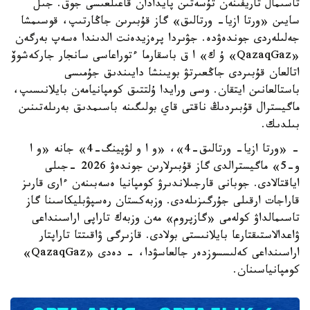
تاسىمال تاريفىنەن تۇسەتىن پايدادان قاعىلعىسى جوق. جىل
سايىن «ورتا ازيا- ورتالىق» گاز قۇبىرىن جاڭارتىپ، قوسىمشا
جەلىلەردى جوندەۋدە. جۋىردا پرەزيدەنت الدىندا ەسەپ بەرگەن
«QazaqGaz» ۇ ك» ا ق باسقارما ءتوراعاسى سانجار جاركەشوۆ
اتالعان قۇبىردى جاڭعىرتۋ بويىنشا دايىندىق جۇمىسى
باستالعانىن ايتقان. وسى ورايدا ۇلتتىق كومپانيامەن بايلانىسىپ،
ماگيسترال قۇبىردىڭ ناقتى قاي بولىگىنە باسىمدىق بەرىلەتىنىن
بىلدىك.
- «ورتا ازيا- ورتالىق-4»، «و ا و لۋپينگ-4» جانە «و ا
و-5» ماگيسترالدى گاز قۇبىرلارىن جوندەۋ 2026 -جىلى
اياقتالادى. جوبانى قارجىلاندىرۋ كومپانيا ەسەبىنەن ءارى قارىز
قاراجات ارقىلى جۇرگىزىلەدى. وزبەكستان رەسپۋبليكاسىنا گاز
تاسىمالداۋ كولەمى «گازپروم» مەن وزبەك تاراپى اراسىنداعى
ۋاعدالاستىقتارعا بايلانىستى بولادى. قازىرگى ۋاقىتتا تاراپتار
اراسىنداعى كەلىسسوزدەر جالعاسۋدا، - دەدى «QazaqGaz»
كومپانياسىنان.