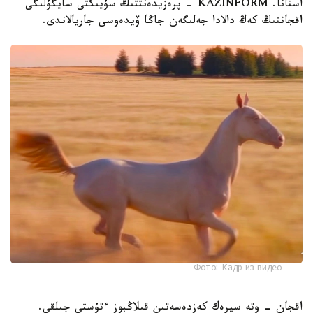
استانا. KAZINFORM - پرەزيدەنتتىڭ سۇيىكتى سايگۇلىگى
اقجاننىڭ كەڭ دالادا جەلىگەن جاڭا ۆيدەوسى جاريالاندى.
Фото: Кадр из видео
اقجان - وتە سيرەك كەزدەسەتىن قىلاڭبوز ءتۇستى جىلقى.