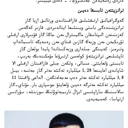
گازدى رەسەيدەن جەتكىزۋ»، - دەدى مينيستر.
ترانزيتتەن تابىسقا دەيىن
گەوگرافيالىق ارتىقشىلىق قازاقستاندى ورتالىق ازيا گاز
ترانزيتىندەگى باستى ويىنشىعا اينالدىردى. قازىر كەڭەس
كەزىنىنەن الىپتاسقان ماگيسترال مەن جاڭا گاز قۇبىرلارى ارقىلى
تۇرىكمەن مەن وزبەك گازىن قىتاي مەن رەسەيگە تاسىمالداپ
وتىرمىز. كەيىنگى جىلدارى وزبەكستاندا پايدا بولعان گاز
تاپشىلىعى ترانزيتتەۋ كولەمىن ارتىرۋعا مۇمكىندىك بەرىپ،
تابىستى ۇلعايتتى. مىسالى، وتكەن جىلى قازاقستان ارقىلى الا
شاپاندى اعايىنعا 1,28 ميلليارد تەكشە مەتر گاز جەتسە، بيىل
3,8 ميلليارد تەكشە مەتر دەپ مەجەلەنگەن. الداعى ۋاقىتتا 11
ميلليارد تەكشە مەترگە دەيىن ۇلعايتۋ جوسپارى بار. مۇناي-گاز
سالاسىنىڭ ساراپشىسى ابزال نارىمبەتوۆتىڭ سوزىنشە، سۇرانىس
ارتپاسا، كەمىمەيدى.