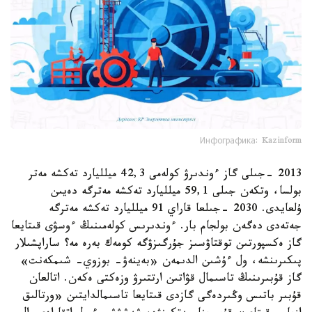
Инфографика: Kazinform
2013 -جىلى گاز ءوندىرۋ كولەمى 42,3 ميلليارد تەكشە مەتر
بولسا، وتكەن جىلى 59,1 ميلليارد تەكشە مەترگە دەيىن
ۇلعايدى. 2030 -جىلعا قاراي 91 ميلليارد تەكشە مەترگە
جەتەدى دەگەن بولجام بار. ءوندىرىس كولەمىنىڭ ءوسۋى قىتايعا
گاز ەكسپورتىن توقتاۋسىز جۇرگىزۋگە كومەك بەرە مە؟ ساراپشىلار
پىكىرىنشە، ول ءۇشىن الدىمەن «بەينەۋ- بوزوي- شىمكەنت»
گاز قۇبىرىنىڭ تاسىمال قۋاتىن ارتتىرۋ وزەكتى ەكەن. اتالعان
قۇبىر باتىس وڭىردەگى گازدى قىتايعا تاسىمالدايتىن «ورتالىق