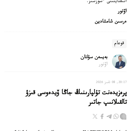
انىقتايتىنى ءسوزسىز.
اۆتور
ەرسىن شامشادين
قوعام
بەيسەن سۇلتان
اۆتور
20:17, 08 تامىز 2026
پرەزيدەنت تۇلپارىنىڭ جاڭا ۆيدەوسى قىزۋ
تالقىلانىپ جاتىر