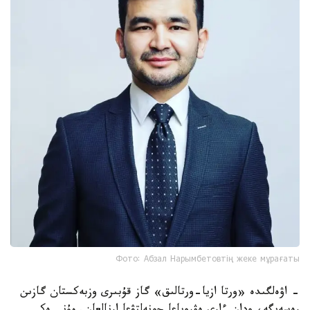
Фото: Абзал Нарымбетовтің жеке мұрағаты
- اۋەلگىدە «ورتا ازيا-ورتالىق» گاز قۇبىرى وزبەكستان گازىن