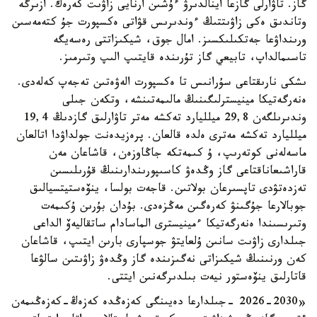
گاز. تاۋارلى گازعا اينالدىرۋ ءۇشىن ارنايى زاۋىت كەرەك. ازىرگە
وتاندىق ەكى زاۋىتتىڭ ءوندىرىس قۋاتى ەكسپورت جۇ كتەمەسىن
ورىنداۋعا جەتكىلىكسىز. امال جوق، شيكىزاتتى رەسەيگە
تاسىمالداپ، تابيعي گاز تۇرىندە قايتىپ الىپ وتىرمىز.
ىشكى نارىقتاعى سۇرانىس تا ەكسپورت الەۋەتىن تەجەپ كەلەدى.
ەنەرگەتيكا مينيسترلىگىنىڭ مالىمەتىنشە، وتكەن جىلى
وندىرىلگەن 29,8 ميلليارد تەكشە مەتر تاۋارلىق گازدىڭ 19,4
ميلليارد تەكشە مەترى ەلدە قالعان. پرەزيدەنت جولداۋدا اتالعان
ماسەلەنى كوتەرىپ، ۇ كىمەتكە جاڭاوزەن، قاشاعان مەن
قاراشىعاناقتاعى گاز وڭدەۋ كاسىپورىندارىنىڭ قۇرىلىسىن
تەزدەتۋدى تاپسىرعان بولاتىن. قاجەت بولسا، ينۆەستيتسيالىق
جوبالارعا جۇگىنۋ كەرەگىن مەڭزەدى. بۇدان بۇرىن ۇكىمەت
وتىرىسىندا ەنەرگەتيكا ءمينيسترى الماسادام ساتقاليەۆ الداعى
جىلدارى زاۋىت سانىن ۇلعايتۋ جوسپارى بارىن ايتىپ، قاشاعان
كەن ورنىنىڭ شيكىزاتى نەگىزىندە گاز وڭدەۋ زاۋىتىن سالۋعا
قاتارلىق ينۆەستور نيەت بىلدىرگەنىن ايتتى.
«2026-2030 -جىلدارعا دەيىنگى كەزەڭدە كەزەڭ-كەزەڭىمەن