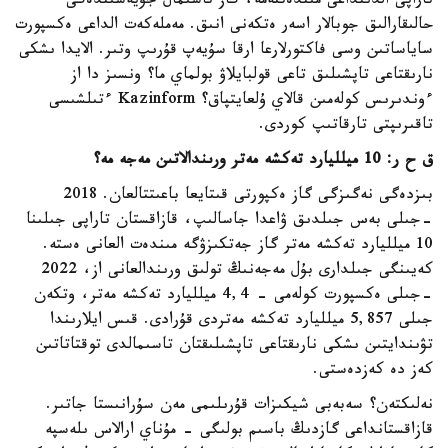
تاراپى الدىنداعى مىندەتتەمە، گاز تاسىمال جۇيەسىندەگى
حالىقارالىق جوبالار اسەر ەتكەنى انىق. مەملەكەت الداعى ەكسپورت
ساياساتىن وسى فاكتورلارعا ارقا سۇيەپ قۇرىپ وتىر. الايدا ىشكى
نارىقتاعى تاپشىلىق تاعى قولبايلاۋ بولماي ما؟ ونسىز دا از
ءوندىرىس كولەمىن قالاي ۇلعايتپاق؟ Kazinform ءتىلشىسى
تاقىرىپتى تارقاتىپ كوردى.
ق ح ر: 10 ميلليارد تەكشە مەتر ورىندالاتىن مەجە مە؟
بىزدەگى نەگىزگى گاز ەكپورتى قىتايعا باعىتتالعان. 2018
-جىلى بەس جىلدىق ۋاعدا جاسالىپ، قازاقستان تاراپى جىلىنا
10 ميلليارد تەكشە مەتر گاز جەتكىزۋگە مىندەت العانى ەستە.
كەيىنگى جىلدارى بۇل مەجەنىڭ تولىق ورىندالعانى از، 2022
-جىلى ەكسپورت كولەمى - 4,4 ميلليارد تەكشە مەتر، وتكەن
جىلى 5,857 ميلليارد تەكشە مەتردى قۇرادى. قىس ايلارىندا
تۋىندايتىن ىشكى نارىقتاعى تاپشىلىقتان تاسىمالدى توقتاتاتىن
كەز دە كەزدەستى.
نەلىكتەن؟ سەبەبى شيكىزات قۇرىلىمى مەن سۇرانىستا جاتىر.
قازاقستانداعى گازدىڭ باسىم بولىگى - مۇناي ارالاس ىلەسپە