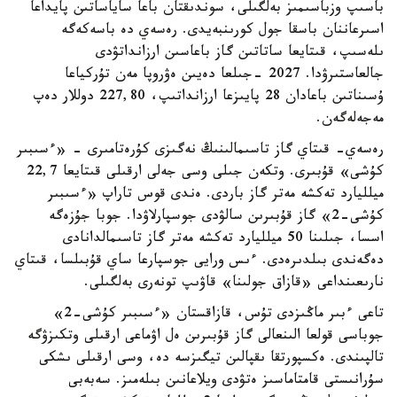
باسىپ وزباسىمىز بەلگىلى، سوندىقتان باعا ساياساتىن پايداعا
اسىرعاننان باسقا جول كورىنبەيدى. رەسەي دە باسەكەگە
ىلەسىپ، قىتايعا ساتاتىن گاز باعاسىن ارزانداتۋدى
جالعاستىرۋدا. 2027 -جىلعا دەيىن ەۋروپا مەن تۇركياعا
ۇسىناتىن باعادان 28 پايىزعا ارزانداتىپ، 227,80 دوللار دەپ
مەجەلەگەن.
رەسەي- قىتاي گاز تاسىمالىنىڭ نەگىزى كۇرەتامىرى - «ءسىبىر
كۇشى» قۇبىرى. وتكەن جىلى وسى جەلى ارقىلى قىتايعا 22,7
ميلليارد تەكشە مەتر گاز باردى. ەندى قوس تاراپ «ءسىبىر
كۇشى-2» گاز قۇبىرىن سالۋدى جوسپارلاۋدا. جوبا جۇزەگە
اسسا، جىلىنا 50 ميلليارد تەكشە مەتر گاز تاسىمالدانادى
دەگەندى بىلدىرەدى. ءىس ورايى جوسپارعا ساي قۇبىلسا، قىتاي
نارىعىنداعى «قازاق جولىنا» قاۋىپ تونەرى بەلگىلى.
تاعى ءبىر ماڭىزدى تۇس، قازاقستان «ءسىبىر كۇشى-2»
جوباسى قولعا الىنعالى گاز قۇبىرىن ەل اۋماعى ارقىلى وتكىزۋگە
تالپىندى. ەكسپورتقا ىقپالىن تيگىزسە دە، وسى ارقىلى ىشكى
سۇرانىستى قامتاماسىز ەتۋدى ويلاعانىن بىلەمىز. سەبەبى