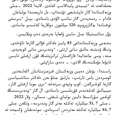
رەسەيگە، ودان ءارى ەۋروپاعا جونەلتۋعا ارنالعان. مۇنى ەكى
مەملەكەت تە ءتيىمدى پايدالانىپ كەلدى. الايدا 2022 -جىلى
وزبەكستاندا گاز تاپشىلىعى تۋىنداپ، ەل تاريحىندا بولماعان
قادام - رەسەيدەن گاز ساتىپ الۋدى باستادى. بيىل ءبىرىنشى
توقساندا «گازپروم» 320 ميلليون دوللارعا كەلىسىم جاسادى.
بۇل ستاتيستيكا جىل سايىن ۇلعايا بەرەدى دەپ ويلايمىن.
سەبەبى وزبەكستانداعى 85 پايىز ەلەكتر قۋاتى گازعا تاۋەلدى.
ونىڭ ۇستىنە حالىق سانى ارتتى، ءوندىرىس سانى كوبەيدى.
مىنە، وسى جاعدايدا قازاقستان ترانزيتتىك قۇن ارقىلى تابىس
تابۋعا مۇمكىندىك الادى، - دەدى ساراپشى.
راسىندا، بۇعان دەيىن وزبەكستان قىرعىزستاننان اكەلىنەتىن
كومىردەن باس تارتىپ، بارلىق جىلۋ مەن ەلەكتر ستانتسياسىن
گازعا كوشىرگەن. كوپ وتپەي بىرنەشە ءىرى جوبا ارقىلى گاز-
حيميالىق كەشەندەر قۇرىلىسىن باستادى. ال گاز ءوندىرىسىنىڭ
كولەمى سۇرانىسقا دايىن بولماي شىقتى. مىسالى، ولار 2022
-جىلى 51,7 ميلليارد تەكشە مەتر گاز وندىرسە، وتكەن جىلى
46,7 ميلليارد تەكشە مەتردەن اسىرمادى. سوندىقتان ۇكىمەت تە