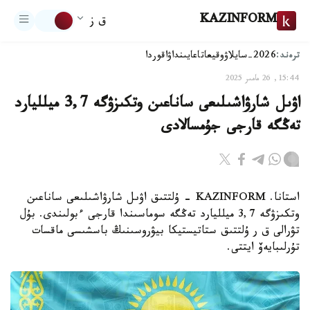
KAZINFORM
ق ز
ترەند:
2026-سايلاۋ
وقيعا
تاعايىنداۋ
اقوردا
15:44, 26 مامىر 2025
اۋىل شارۋاشىلىعى ساناعىن وتكىزۋگە 3,7 ميلليارد
تەڭگە قارجى جۇمسالادى
استانا. KAZINFORM - ۇلتتىق اۋىل شارۋاشىلىعى ساناعىن
وتكىزۋگە 3,7 ميلليارد تەڭگە سوماسىندا قارجى ءبولىندى. بۇل
تۋرالى ق ر ۇلتتىق ستاتيستيكا بيۋروسىنىڭ باسشىسى ماقسات
تۇرلىبايەۆ ايتتى.