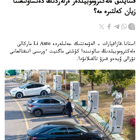
قىتايلىق ەلەكتروموبيلدەر ەرلەردىڭ دەنساۋلىعىنا
زيان كەلتىرە مە؟
استانا.قازاقپارات - الەۋمەتتىك جەلىلەردە Li Auto ماركالى
ەلەكتروموبيلدىڭ سالونىندا كۇشتى ماگنيت ءورىسى انىقتالعانى
تۋرالى ۆيدەو قىزۋ تالقىلانۋدا.