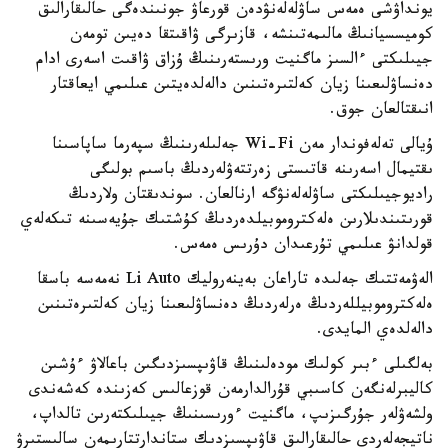
يونداۋشى ەمەس ساۋلەلەنۋدەن قورعاۋ جونىندەگى حالىقارالىق
كوميسسيانىڭ مالىمەتىنشە، قازىرگى ۋاقىتقا دەيىن تومەن
جيىلىكتى ءالسىز ماگنيت ورىستەرىنىڭ ۇزاق ۋاقىت اسەرى ادام
دەنساۋلىعىنا زيان كەلتىرەتىنىن دالەلدەيتىن عىلىمي ايعاقتار
انىقتالعان جوق.
ۇيالى تەلەفوندار مەن Wi-Fi جەلىلەرىنىڭ سپەرما ساپاسىنا
ىقتيمال اسەرىنە قاتىستى زەرتتەۋلەردىڭ باسىم بولىگى
راديوجيىلىكتى ساۋلەلەنۋگە ارنالعان. سوندىقتان ولاردىڭ
قورىتىندىلارىن ەلەكتروموبيلدەردىڭ كۇشتىك جۇيەسىنە تىكەلەي
قولدانۋ عىلىمي تۇرعىدان دۇرىس ەمەس.
الەۋمەتتىك جەلىدە تاراعان بەينەروليك Li Auto نەمەسە باسقا
ەلەكتروموبيللەردىڭ ەرلەردىڭ دەنساۋلىعىنا زيان كەلتىرەتىنىن
دالەلدەي المايدى.
بەلگىلى ءبىر كولىك مودەلىنىڭ قاۋىپسىزدىگىن باعالاۋ ءۇشىن
كاليبرلەنگەن كاسىبي قۇرالدارمەن قوزعالىس كەزىندە كەشەندى
ولشەۋلەر جۇرگىزىپ، ماگنيت ءورىسىنىڭ جيىلىكتەرىن تالداپ،
ناتيجەلەردى حالىقارالىق قاۋىپسىزدىك ستاندارتتارىمەن سالىستىرۋ