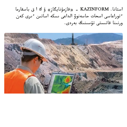
استانا. KAZINFORM - «قازمۇنايگاز» ۇ ك ا ق باسقارما
ءتوراعاسى اسحات حاسەنوۆ الداعى ىسكە اساتىن ءىرى كەن
ورنىنا قاتىستى تۇسىنىك بەردى.
Фото: Kazinform
- «قازمۇنايگاز» گەولوگيالىق بارلاۋدىڭ ۇلكەن باعدارلاماسىن
قابىلدادى. 2026-2030 -جىلدارى اۋقىمدى ءىس-شارالار