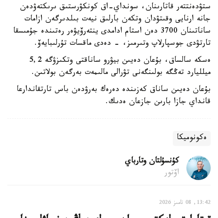
ستۋدەنتتەر قاتارىنان، سونداي-اق كونكۋرستىق ىرىكتەۋدەن
جانە ارنايى وقىتۋدان وتكەن بارلىق نيەت بىلدىرگەن ازامات
ساناتىنان 3700 دەن استام ادامدى ينتەرۆيۋەر رەتىندە جۇمىسقا
تارتۋدى جوسپارلاپ وتىرمىز، - دەدى ماقسات تۇرلىبايەۆ.
ەسكە سالساق، بۇعان دەيىن بيۋرو ساناقتى وتكىزۋگە 5,2
ميلليارد تەڭگە بولىنگەنى تۋرالى مالىمەت بەرگەن بولاتىن.
بۇعان دەيىن ساناق كەزىندە دەرەك بەرۋدەن باس تارتقاندارعا
قانداي جازا بارىن جازعان ەدىك.
ەكونوميكا
كۇنسۇلتان وتارباي
اۆتور
13:42, 08 تامىز 2026