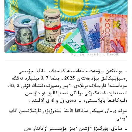
Коллаж: Kazinform; Freepik
- بولىنگەن بيۋجەت ماسەلەسىنە كەلسەك، ساناق جۇمىسى
رەسپۋبليكالىق بيۋدجەتتەن 2025-جىلعا 3,7 ميلليارد تەڭگە
سوماسىندا قارجىلاندىرىلادى. ءبىر رەسپوندەنتتىڭ قۇنى 3,2$.
شىعىنداردىڭ نەگىزگى بولىگى تەحنيكالىق قولداۋ مەن
ەڭبەكاقىعا بايلانىستى، - دەدى ول و ك ق الاڭىندا.
سونداي-اق سپيكەر ساناققا قانشا ينتەرۆيۋەر تارتىلاتىنىن اتاپ
ءوتتى.
- ساناق جۇرگىزۋ ءۇشىن ءبىز جۇمىسسىز ازاماتتار مەن