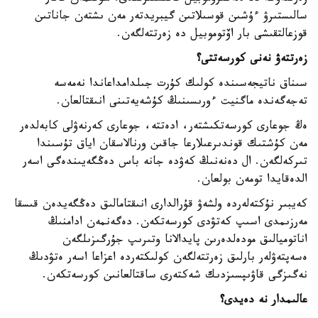
سالىستىرۋ ءۇشىن قوسىلاتىن گيبريدتەر مەن ىشتەن جاناتىن
قوزعالتقىشى بار اۆتوموبيل دە زەرتتەلگەن.
زەرتتەۋ نەنى كورسەتتى؟
سىناق ناتيجەسىندە كولىك كۇرت جىلدامداعاندا نەمەسە
تەجەگەندە ماگنيت ءورىسىنىڭ كۇشەيەتىنى انىقتالعان.
ەڭ جوعارى كورسەتكىشتەر، ادەتتە، جوعارى كەرنەۋلى كابەلدەر
مەن كۇشتىك قوندىرعىلارعا جاقىن ورنالاسقان اياق تۇسىندا
تىركەلگەن. ال دەنەنىڭ كەۋدە جانە باس دەڭگەيىندەگى اسەر
الدەقايدا تومەن بولعان.
كەيبىر نۇكتەلەردە ولشەۋ قۇرالدارى انىقتامالىق دەڭگەيدەن قىسقا
مەرزىمدى اسىپ كەتۋدى كورسەتكەن. دەگەنمەن ادامنىڭ
اناتوميالىق مودەلدەرىن پايدالانا وتىرىپ جۇرگىزىلگەن
ەسەپتەۋلەر بارلىق زەرتتەلگەن كولىكتەردە اعزاعا اسەر ەتۋدىڭ
نەگىزگى قاۋىپسىزدىك شەكتەرى ساقتالعانىن كورسەتكەن.
عالىمدار نە دەيدى؟