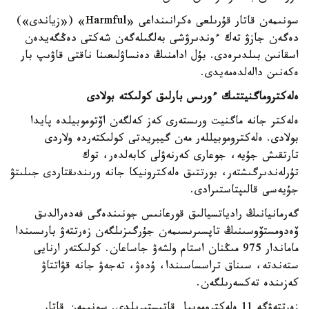
سونىمەن قاتار قۇرىلعى ەكرانىنداعى «Harmful» («زياندى»)
دەگەن جازۋ تەك ءوندىرۋشى بەلگىلەگەن شەكتى دەڭگەيدەن
اسقانىن بىلدىرەدى. بۇل ادامنىڭ دەنساۋلىعىنا ناقتى قاۋىپ بار
ەكەنىن دالەلدەمەيدى.
ەلەكتروماگنيتتىك ءورىس بارلىق كولىكتە بولادى
ەلەكتر جانە ماگنيت ورىستەرى كەز كەلگەن اۆتوموبيلدە پايدا
بولادى. ەلەكتروموبيللەر مەن گيبريدتى كولىكتەردە ولاردى
تارتقىش جۇيە، جوعارى كەرنەۋلى كابەلدەر، توك
تۇرلەندىرگىشتەر، بورتتىق ەلەكترونيكا جانە ورىندىقتاردى جىلىتۋ
جۇيەسى قالىپتاستىرادى.
گەرمانيانىڭ رادياتسيالىق قورعانىس جونىندەگى فەدەرالدىق
ۆەدومستۆوسىنىڭ تاپسىرىسىمەن جۇرگىزىلگەن زەرتتەۋ بارىسىندا
ماماندار 975 مىڭنان استام ولشەۋ جاساعان. كولىكتەر ارنايى
ستەندتە، سىناق تراسساسىندا، ۇدەۋ، تەجەۋ جانە قۋاتتاۋ
كەزىندە تەكسەرىلگەن.
زەرتتەۋگە 11 ەلەكتروموبيل قاتىستىرىلدى. سونىمەن قاتار