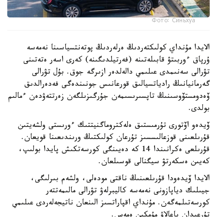
Фото: Синьхуа
الايدا مۇنداي كولىكتەردىڭ ەرلەردىڭ پوتەنتسياسىنا نەمەسە
ۇرپاق ءوربىتۋ قابىلەتىنە (فەرتيلدىگىنە) كەرى اسەر ەتەتىنى
تۋرالى سەنىمدى عىلىمي دالەلدەر ازىرگە جوق. بۇل تۋرالى
گەرمانيانىڭ رادياتسيالىق قورعانىس جونىندەگى فەدەرالدىق
ۆەدومستۆوسىنىڭ تاپسىرىسىمەن جۇرگىزىلگەن زەرتتەۋدەن ءمالىم
بولدى.
ۆيدەو اۆتورى تۇرمىستىق ەلەكتروماگنيتتىك ءورىستى ولشەيتىن
قۇرىلعىنى قوزعالىسسىز تۇرعان كولىكتىڭ ورىندىعىنا قويعان.
قۇرىلعى ەكرانىندا 14 كە دەيىنگى كورسەتكىش پايدا بولىپ،
كەيىن ەسكەرتۋ سيگنالى قوسىلعان.
الايدا ۆيدەودا قۇرىلعىنىڭ ناقتى مودەلى، ولشەم بىرلىگى،
جيىلىك دياپازونى نەمەسە كاليبرلەۋ تۋرالى مالىمەتتەر
كورسەتىلمەگەن. مۇنداي اقپاراتسىز الىنعان ناتيجەلەردى عىلىمي
تۇرعىدان باعالاۋ مۇمكىن ەمەس.