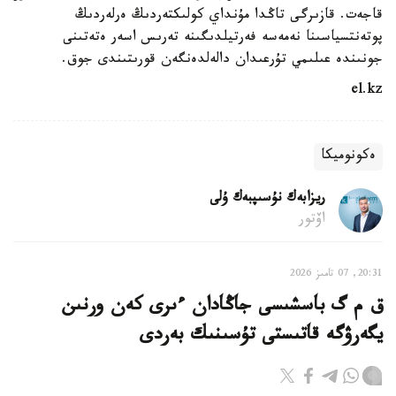
قاجەت. قازىرگى تاڭدا مۇنداي كولىكتەردىڭ ەرلەردىڭ
پوتەنتسياسىنا نەمەسە فەرتيلدىگىنە تەرىس اسەر ەتەتىنى
جونىندە عىلىمي تۇرعىدان دالەلدەنگەن قورىتىندى جوق.
el.kz
ەكونوميكا
ريزابەك نۇسىپبەك ۇلى
اۆتور
20:31, 07 تامىز 2026
ق م گ باسشىسى جاڭادان ءىرى كەن ورنىن
يگەرۋگە قاتىستى تۇسىنىك بەردى