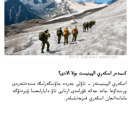
Фото: Қорғаныс министрліг
كىمدەر اسكەري الپينيست بولا الادى؟
اسكەري الپينيستەر - تاۋلى جەردە جاۋىنگەرلىك مىندەتتەردى
ورىنداۋعا جانە جەكە قۇرامدى ارنايى تاۋ دايارلىعىنا ۇيرەتۋگە
ماماندانعان اسكەري قىزمەتشىلەر.
- تاۋ دايارلىعى بويىنشا ارنايى بىلىكتىلىكتەن وتكەن اسكەري
قىزمەتشىلەر ەلىمىزدىڭ ءتۇرلى اسكەري بولىمدەرىندە قىزمەت
اتقارىپ، تاۋلى جەردەگى جاۋىنگەرلىك دايارلىقتى ۇيىمداستىرۋعا