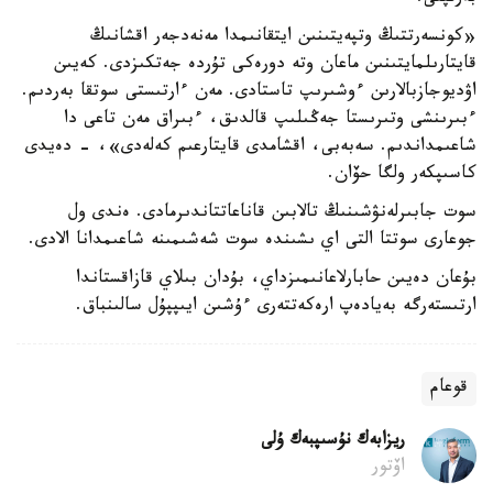
«كونسەرتتىڭ وتپەيتىنىن ايتقانىمدا مەنەدجەر اقشانىڭ
قايتارىلمايتىنىن ماعان وتە دورەكى تۇردە جەتكىزدى. كەيىن
اۋديوجازبالارىن ءوشىرىپ تاستادى. مەن ءارتىستى سوتقا بەردىم.
ءبىرىنشى وتىرىستا جەڭىلىپ قالدىق، ءبىراق مەن تاعى دا
شاعىمداندىم. سەبەبى، اقشامدى قايتارعىم كەلەدى»، - دەيدى
كاسىپكەر ولگا حۆان.
سوت جابىرلەنۋشىنىڭ تالابىن قاناعاتتاندىرمادى. ەندى ول
جوعارى سوتتا التى اي ىشىندە سوت شەشىمىنە شاعىمدانا الادى.
بۇعان دەيىن حابارلاعانىمىزداي، بۇدان بىلاي قازاقستاندا
ارتىستەرگە بەيادەپ ارەكەتتەرى ءۇشىن ايىپپۇل سالىنباق.
قوعام
ريزابەك نۇسىپبەك ۇلى
اۆتور