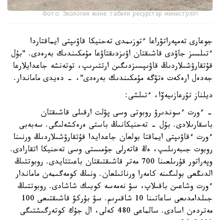
Фото: Экология және табиғи ресурстар министрлігі
جوعارى تەمپەراتۋراعا ءتوزىمدى تەحنيكا قاۋىپتى ايماقتاردا
ءتىلسىز جاۋدى قاشىقتان اۋىزدىقتاۋعا مۇمكىندىك بەرەدى. "بۇل
قۇتقارۋشىلاردىڭ قاۋىپسىزدىگىن ارتتىرىپ، توتەنشە جاعدايلارعا
جەدەل ارەكەت ەتۋگە مۇمكىندىك بەرەدى"، - دەيدى ماماندار.
ديلناز تۇرعازىيەۆا، ءتىلشى:
- ءورت ءسوندىرۋ روبوتى وسى پۋلت ارقىلى قاشىقتان
باسقارىلادى. بۇل - تەحنيكانىڭ باستى ەرەكشەلىگى. سەبەبى
ءورت ءقاۋىپتى ايماقتا بولعان جاعدايدا قۇتقارۋشىلاردىڭ ورنىنا
روبوت جىبەرىلىپ، ەڭ قاتەرلى جۇمىستى وسى تەحنيكا اتقارادى.
وپەراتور قۇرىلعىنا 700 مەتر قاشىقتىقتان باعىتتايدى. روبوتتىڭ
الدىڭعى بولىگىنە كامەرا ورناتىلعان. ونىڭ كومەگىمەن ماماندار
ءورت وشاعىن باقىلاپ، سۋ نەمەسە كوبىك شاشادى. روبوتتىڭ
جىلدامدىعى ساعاتىنا 10 شاقىرىم. سۋ بۇركۋ قاشىقتىعى 100
مەتردەن اسادى. سالماعى 480 كەلى، ال جۇك كوتەرگىشتىگى