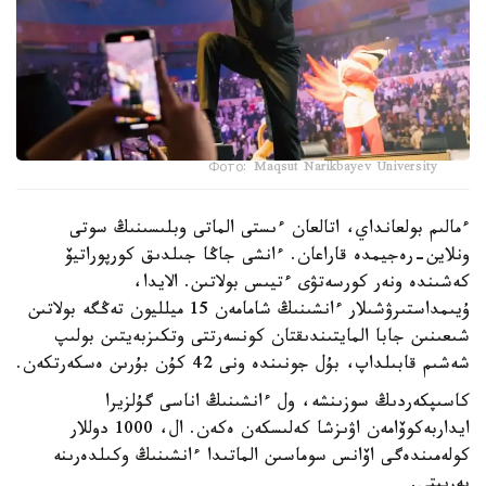
Фото: Maqsut Narikbayev University
ءمالىم بولعانداي، اتالعان ءىستى الماتى وبلىسىنىڭ سوتى
ونلاين-رەجيمدە قاراعان. ءانشى جاڭا جىلدىق كورپوراتيۆ
كەشىندە ونەر كورسەتۋى ءتيىس بولاتىن. الايدا،
ۇيىمداستىرۋشىلار ءانشىنىڭ شامامەن 15 ميلليون تەڭگە بولاتىن
شىعىنىن جابا المايتىندىقتان كونسەرتتى وتكىزبەيتىن بولىپ
شەشىم قابىلداپ، بۇل جونىندە ونى 42 كۇن بۇرىن ەسكەرتكەن.
كاسىپكەردىڭ سوزىنشە، ول ءانشىنىڭ اناسى گۇلزيرا
ايداربەكوۆامەن اۋىزشا كەلىسكەن ەكەن. ال، 1000 دوللار
كولەمىندەگى اۆانس سوماسىن الماتىدا ءانشىنىڭ وكىلدەرىنە
بەرىپتى.