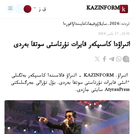
KAZINFORM
ق ز
ترەند:
2026-سايلاۋ
وقيعا
تاعايىنداۋ
اقوردا
15:53, 17 مامىر 2024
اتىراۋدا كاسىپكەر قايرات نۇرتاستى سوتقا بەردى
اتىراۋ. KAZINFORM - اتىراۋ قالاسىندا كاسىپكەر بەلگىلى
ءانشى قايرات نۇرتاستى سوتقا بەردى. بۇل تۋرالى جەرگىلىكتى
AtyrauPress سايتى جازدى.