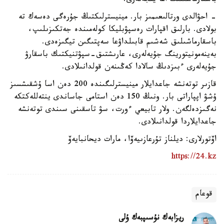
باسقارماسىنىڭ اعا ينجەنەرى:
- احۋالدى ورتالىعىمىز بار. مينيسترلىكتىڭ جۇرەگى دەسەك تە
بولادى. بارلىق اقپارات رەسپۋبليكا كولەمىندە جەتكىزىلىپ،
باسقارماشىلىق شەشىم قابىلداۋعا سەپتىگىن تيگىزەدى.
بەينەمونيتورينگ جۇيەلەرى، عارىشتىق-سپۋتنيكتىك باسقارۋ
جۇيەلەرى ءبىزدىڭ سالادا كەڭىنەن قولدانىلادى.
قازىر توتەنشە جاعدايلار مينيسترلىگىندە 200 دەن اسا ۇشقىشسىز
ۇشۋ اپپاراتى بار. ونىڭ 150 دەن استامى جاساندى ينتەللەكتكە
نەگىزدەلگەن. ولار تابيعي ءورت، سۋ تاسقىنى سىندى توتەنشە
جاعدايلاردا قولدانىلادى.
اۆتورلارى: ديلناز تۇرعازىيەۆا، مارات ديحانبايەۆ
https://24.kz
قوعام
ريزابەك نۇسىپبەك ۇلى