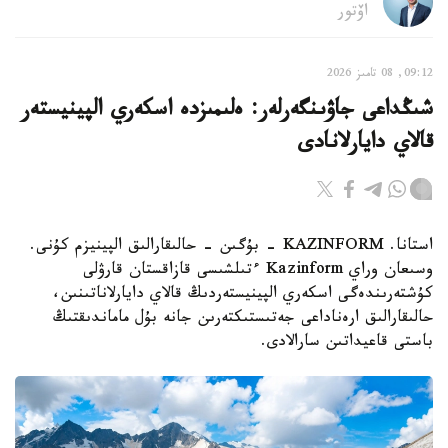
اۆتور
09:12, 08 تامىز 2026
شىڭداعى جاۋىنگەرلەر: ەلىمىزدە اسكەري الپينيستەر
قالاي دايارلانادى
استانا. KAZINFORM - بۇگىن - حالىقارالىق الپينيزم كۇنى.
وسىعان وراي Kazinform ءتىلشىسى قازاقستان قارۋلى
كۇشتەرىندەگى اسكەري الپينيستەردىڭ قالاي دايارلاناتىنىن،
حالىقارالىق ارەناداعى جەتىستىكتەرىن جانە بۇل ماماندىقتىڭ
باستى قاعيداتىن سارالادى.