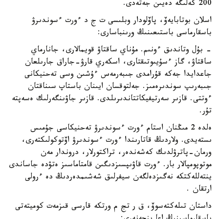
200 كەلىگە دەيىن جەتەدى.
اسلان بوتابايەۆ، پاۆلودار وبلىسى ت ج د ءورت ءسوندىرۋ
باسقارماسى باستىعىنىڭ ورىنباسارى:
- بۇل وتاندىق ءونىم. مۇناي ساقتاۋ قويمالارى، جانارماي
ساقتاۋ، گاز ءسۇيىوتىقتارى، اسكەري قارۋ-جاراق جارىلعان
جاعدايدا جەكە قۇرامدى جىبەرمەس ءۇشىن وسى تەحنيكانى
جىبەرىپ سوندىرەمىز. جەلتوقسان ايىنان باستاپ سىناقتان
ءوتتى. قازىر سەرتيفيكاتتاندىرىلدى. قازىر جاۋىنگەرلىك ەسەپتە
تۇر.
ەلدە 2 مىڭنان استام ءورت ءسوندىرۋ تەحنيكاسى جۇمىس
ىستەيدى. ولاردىڭ قاتارىندا ءورت ءسوندىرۋ اۆتوكولىكتەرى،
ورمان-پاترۋلدىك كەشەندەر، تراكتورلار، دروندار مەن
موتوپومپالار بار. ءورت قاۋىپسىزدىگىن قامتاماسىز ەتۋدە جاساندى
ينتەللەكتكە نەگىزدەلگەن سيفرلىق شەشىمدەردىڭ دە ءرولى
ارتقان .
داستان تىلەكتەسوۆ، ق ر تج م ورتكە قارسى قىزمەت كوميتەتى