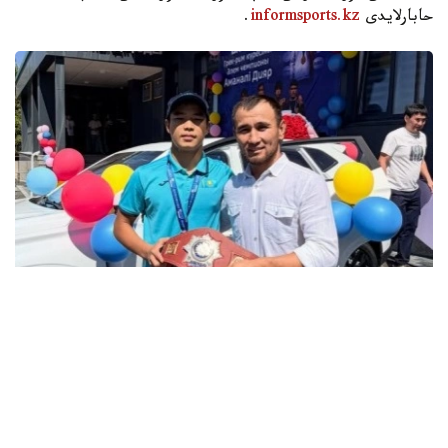
حابارلايدى
informsports.kz
.
فوتو: instagram.com/ grekoroman_wrestlingkz
باكۋدە وتكەن جاسوسپىرىمدەر اراسىنداعى الەم چەمپيوناتىندا 55
كەلىگە دەيىنگى سالماق دارەجەسىندە التىن مەدال جەڭىپ العان
جاس بالۋانعا سۋ جاڭا اۆتوكولىك پەن اسىل تۇقىمدى تۇلپار
سىيعا تارتىلدى.