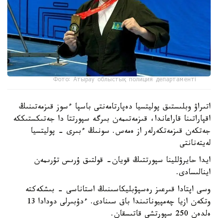
Фото: Атырау облыстық полиция департаменті
اتىراۋ وبلىستىق پوليتسيا دەپارتامەنتى باسپا ءسوز قىزمەتىنىڭ
اقپاراتىنا قاراعاندا، قىزمەتىمەن بىرگە سپورتتا دا جەتىكستىككە
جەتكەن قىزمەتكەرلەر از ەمەس. سونىڭ ءبىرى - پوليتسيا
لەيتەنانتى
ايدا حايرۋللينا سپورتتىڭ قويان- قولتىق ۇرىس تۇرىمەن
اينالىسادى.
وسى اپتادا قىرعىز رەسپۋبليكاسىنىڭ استاناسى - بىشكەكتە
وتكەن ازيا چەمپيوناتىندا باق سىنادى. ءدۇبىرلى دودادا 13
ەلدەن 250 سپورتشى قاتىسقان.