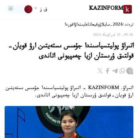
KAZINFORM
ق ز
ترەند:
2026-سايلاۋ
وقيعا
تاعايىنداۋ
اقوردا
09:46, 15 قىركۇيەك 2024
اتىراۋ پوليتسياسىندا جۇمىس ىستەيتىن ارۋ قويان-
قولتىق ۇرىستان ازيا چەمپيونى اتاندى
اتىراۋ. KAZINFORM - اتىراۋ پوليتسياسىندا جۇمىس ىستەيتىن
ارۋ قويان-قولتىق ۇرىستان ازيا چەمپيونى اتاندى.