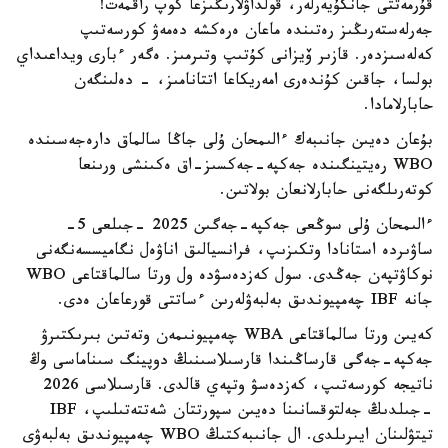
قۇرمەتتى جانكۇيەرلەر، قولداۋلارىڭىزعا كوپ راقمەت!
جەرلەستەرىڭىز رەتىندە ماعان ەرەكشە دەمەۋ كورسەتىپ
كەلەسىزدەر. قازىر ۆيزانى كۇتىپ وتىرمىز. ەگەر ءبارى ويداعىداي
بولسا، جاقىن كۇندەرى امەريكاعا اتتانامىز، - دەلىنگەن
حابارلامادا.
بۇعان دەيىن جانىبەك ءالىمحان ۇلى جاڭا سالماق دارەجەسىندە
WBO رەيتينگىندە جەكپە-جەكسىز-اق ەكىنشى ورىنعا
كوتەرىلگەنى حابارلانعان بولاتىن.
ءالىمحان ۇلى سوڭعى جەكپە-جەگىن 2025 -جىلعى 5-
ساۋىردە استانادا وتكىزىپ، فرانسيالىق اناۋەل نگاميسسەنگەنى
نوكاۋتپەن جەڭدى. سول كەزدەسۋدە ول ورتا سالماقتاعى WBO
جانە IBF چەمپيوندىق بەلبەۋلەرىن ءساتتى قورعاعان ەدى.
كەيىن ورتا سالماقتاعى WBA چەمپيونىمەن وتەتىن بىرىكتىرۋ
جەكپە-جەگى قارساڭىندا قارسىلاسىنىڭ دوپينگ سىناماسى وڭ
ناتيجە كورسەتىپ، كەزدەسۋ وتپەي قالدى. قارسىلاسى 2026
-جىلدىڭ جەلتوقسانىنا دەيىن سپورتتان شەتتەتىلىپ، IBF
تيتۋلىنان ايىرىلدى. ال جانىبەكتىڭ WBO چەمپيوندىق بەلبەۋى