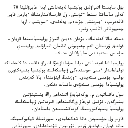
بۇل سايىستا اتىراۋلىق پوليتسيا لەيتەنانتى ايدا حايرۋللينا 70
كەلى سالماقتا سىنعا ءتۇستى. ول قارسىلاستارىنىڭ ءبارىن قاپى
قالدىرىپ، ءبىرىنشى جۇلدەنى يەلەندى. ءسويتىپ، ازيا
چەمپيوناتى اتانىپ وتىر.
ەسكە سالا كەتەلىك، بۇعان دەيىن اتىراۋ پوليتسياسىندا قويان-
قولتىق ۇرىستان الەم چەمپيونى اتانعان اتىراۋلىق پوليتسەي
جۇمىس ىستەيتىنىن حابارلاعان ەدىك.
پوليسيا اعا لەيتەنانتى ديانا جۇماعازيەۆا اتىراۋ قالاسىندا كامەلەتكە
تولماعاندار ءىسى جونىندەگى ۋچاسكەلىك پوليتسيا ينسپەكتورى
بولىپ جۇمىس ىستەيدى. ءوزىنىڭ ايتۋىنشا، بالا كەزىنەن
پوليتسيادا جۇمىس ىستەۋدى ماقسات ەتكەن.
سول ماقساتپەن م. بوكەنبايەۆ اتىنداعى زاڭ ينستيتۋتىن
بىتىرگەن. قۇقىق قورعاۋ ورگانىنداعى قىزمەتىن ۋچاسكەلىك
پوليتسيا ينسپەكتورىنىڭ كومەكشىسىنەن باستاعان.
قازىر ول جۇمىسپەن عانا شەكتەلمەي، سپورتتىڭ كيكبوكسينگ
جانە قويان-قولتىق ۇرىس تۇرىمەن شۇعىلدانادى. سپورتتاعى