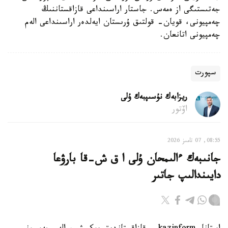
جەتىستىگى از ەمەس. جاستار اراسىنداعى قازاقستاننىڭ
چەمپيونى، قويان- قولتىق ۇرىستان ايەلدەر اراسىنداعى الەم
چەمپيونى اتانعان.
سپورت
ريزابەك نۇسىپبەك ۇلى
اۆتور
08:55, 07 تامىز 2026
جانىبەك ءالىمحان ۇلى ا ق ش-قا بارۋعا
دايىندالىپ جاتىر