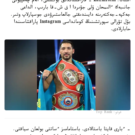
استانا. kazinform - قازاقستاندىق بوكسشى، الەم چەمپيونى
جانىبەك ءالىمحان ۇلى جۋىردا ا ق ش-قا بارىپ، الداعى
جەكپە-جەكتەرىنە دايىندىقتى جالعاستىرۋدى جوسپارلاپ وتىر.
بۇل تۋرالى سپورتشىنىڭ كومانداسى Instagram پاراقشاسىندا
حابارلادى.
فوتو: Top Rank
- ءبارى قايتا باستالادى. باستامامىز ءساتتى بولعان سياقتى.