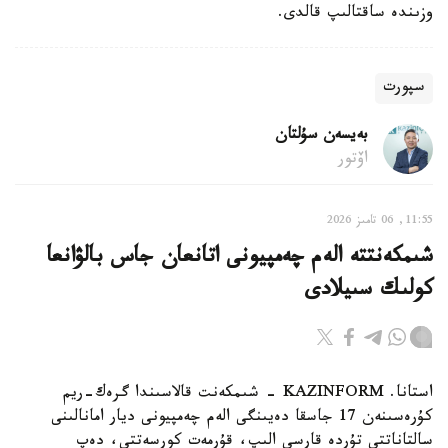
وزىندە ساقتالىپ قالدى.
سپورت
بەيسەن سۇلتان
اۆتور
11:55, 06 تامىز 2026
شىمكەنتتە الەم چەمپيونى اتانعان جاس بالۋانعا
كولىك سىيلادى
استانا. KAZINFORM - شىمكەنت قالاسىندا گرەك-ريم
كۇرەسىنەن 17 جاسقا دەيىنگى الەم چەمپيونى ديار امانالىنى
سالتاناتتى تۇردە قارسى الىپ، قۇرمەت كورسەتتى، دەپ